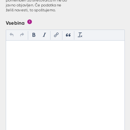
pomemben za svetovalca in ne bo
javno objavljen. Če podatka ne
želiš navesti, to spoštujemo.
Vsebina
Gumb s pojasnilom, kaj mora uporabnik vpisat v