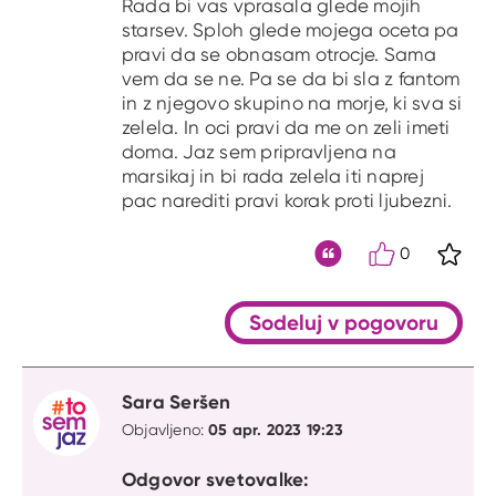
Rada bi vas vprasala glede mojih
starsev. Sploh glede mojega oceta pa
pravi da se obnasam otrocje. Sama
vem da se ne. Pa se da bi sla z fantom
in z njegovo skupino na morje, ki sva si
zelela. In oci pravi da me on zeli imeti
doma. Jaz sem pripravljena na
marsikaj in bi rada zelela iti naprej
pac narediti pravi korak proti ljubezni.
0
S kli
Citat
Sodeluj v pogovoru
Sara Seršen
05 apr. 2023 19:23
Objavljeno:
Odgovor svetovalke: