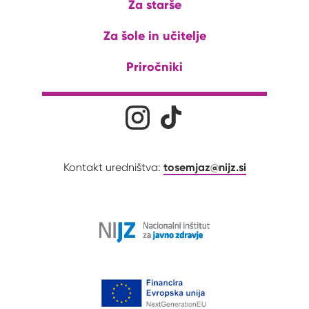
Za starše
Za šole in učitelje
Priročniki
Družabna omrežja
Na naš Instagram profil
Na naš Tiktok profil
tosemjaz@nijz.si
Kontakt uredništva: