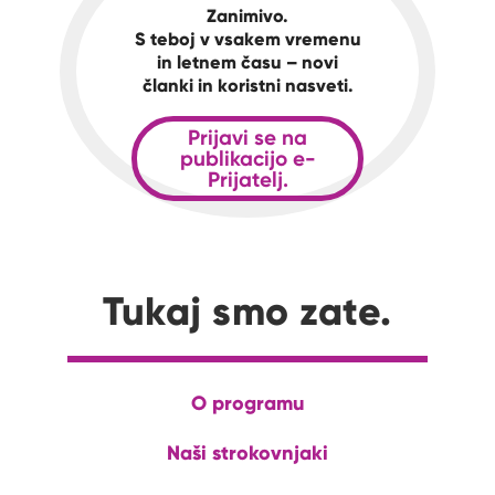
Zanimivo.
S teboj v vsakem vremenu
in letnem času – novi
članki in koristni nasveti.
Prijavi se na
publikacijo e-
Prijatelj.
Tukaj smo zate.
O programu
Naši strokovnjaki