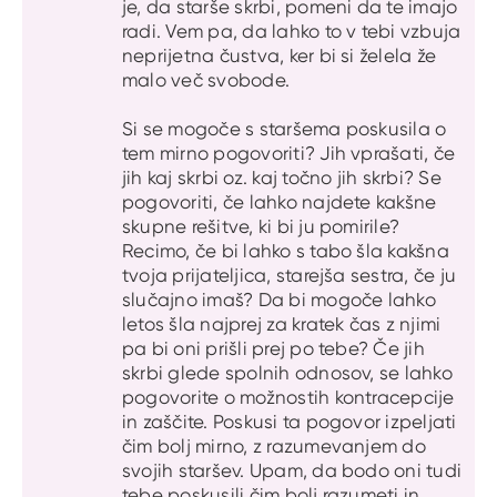
je, da starše skrbi, pomeni da te imajo
radi. Vem pa, da lahko to v tebi vzbuja
neprijetna čustva, ker bi si želela že
malo več svobode.
Si se mogoče s staršema poskusila o
tem mirno pogovoriti? Jih vprašati, če
jih kaj skrbi oz. kaj točno jih skrbi? Se
pogovoriti, če lahko najdete kakšne
skupne rešitve, ki bi ju pomirile?
Recimo, če bi lahko s tabo šla kakšna
tvoja prijateljica, starejša sestra, če ju
slučajno imaš? Da bi mogoče lahko
letos šla najprej za kratek čas z njimi
pa bi oni prišli prej po tebe? Če jih
skrbi glede spolnih odnosov, se lahko
pogovorite o možnostih kontracepcije
in zaščite. Poskusi ta pogovor izpeljati
čim bolj mirno, z razumevanjem do
svojih staršev. Upam, da bodo oni tudi
tebe poskusili čim bolj razumeti in