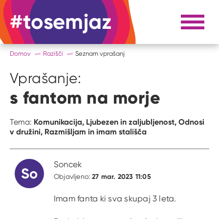
#tosemjaz
#to sem jaz
Razpri 
Domov
Razišči
Seznam vprašanj
Vprašanje:
s fantom na morje
Komunikacija,
Ljubezen in zaljubljenost,
Odnosi
Tema:
v družini,
Razmišljam in imam stališča
Soncek
So
27 mar. 2023 11:05
Objavljeno:
Imam fanta ki sva skupaj 3 leta.