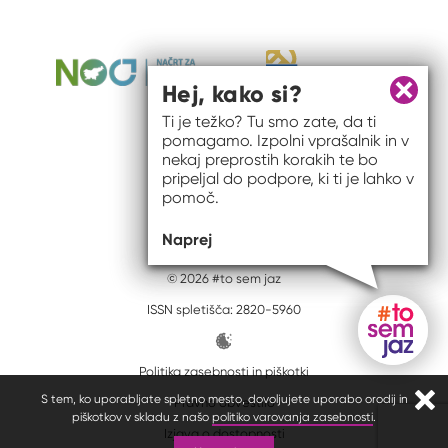
Hej, kako si?
Zapri 
Ti je težko? Tu smo zate, da ti
pomagamo. Izpolni vprašalnik in v
nekaj preprostih korakih te bo
pripeljal do podpore, ki ti je lahko v
pomoč.
Naprej
© 2026 #to sem jaz
ISSN spletišča: 2820-5960
Politika zasebnosti in piškotki
Gumb do
S tem, ko uporabljate spletno mesto, dovoljujete uporabo orodij in
Pravno obvestilo
Zapr
piškotkov v skladu z našo
politiko varovanja zasebnosti
.
Izjava o dostopnosti