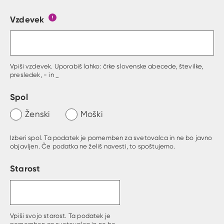
Vzdevek
Obrazec, kjer lahko zastaviš vprašanje
Gumb s pojasnilom, kaj mora uporabnik vpisat 
Vpiši vzdevek. Uporabiš lahko: črke slovenske abecede, številke,
presledek, - in _
Spol
Ženski
Moški
Izberi spol. Ta podatek je pomemben za svetovalca in ne bo javno
objavljen. Če podatka ne želiš navesti, to spoštujemo.
Starost
Vpiši svojo starost. Ta podatek je