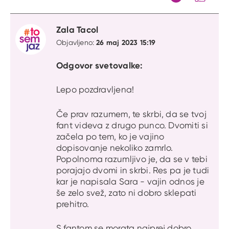
Citat
Zala Tacol
26 maj 2023 15:19
Objavljeno:
Odgovor svetovalke:
Lepo pozdravljena!
Če prav razumem, te skrbi, da se tvoj
fant videva z drugo punco. Dvomiti si
začela po tem, ko je vajino
dopisovanje nekoliko zamrlo.
Popolnoma razumljivo je, da se v tebi
porajajo dvomi in skrbi. Res pa je tudi
kar je napisala Sara - vajin odnos je
še zelo svež, zato ni dobro sklepati
prehitro.
S fantom se morata najprej dobro