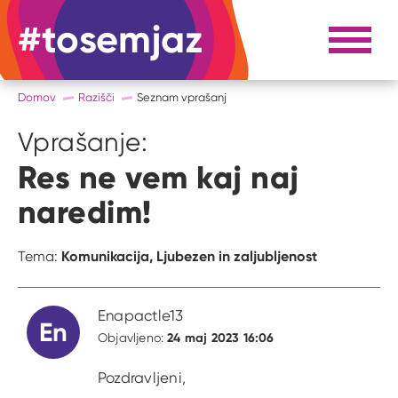
#tosemjaz
#to sem jaz
Razpri 
Domov
Razišči
Seznam vprašanj
Vprašanje:
Res ne vem kaj naj
naredim!
Komunikacija,
Ljubezen in zaljubljenost
Tema:
Enapactle13
En
24 maj 2023 16:06
Objavljeno:
Pozdravljeni,