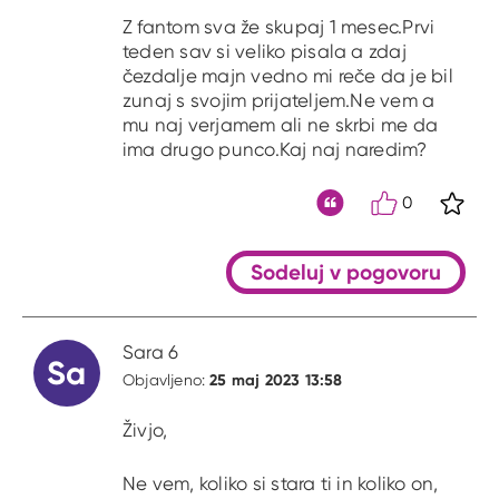
Z fantom sva že skupaj 1 mesec.Prvi
teden sav si veliko pisala a zdaj
čezdalje majn vedno mi reče da je bil
zunaj s svojim prijateljem.Ne vem a
mu naj verjamem ali ne skrbi me da
ima drugo punco.Kaj naj naredim?
0
S kli
Citat
Sodeluj v pogovoru
Sara 6
Sa
25 maj 2023 13:58
Objavljeno:
Živjo,
Ne vem, koliko si stara ti in koliko on,