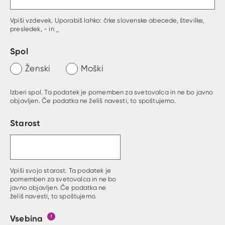
Vpiši vzdevek. Uporabiš lahko: črke slovenske abecede, številke,
presledek, - in _
Spol
Ženski
Moški
Izberi spol. Ta podatek je pomemben za svetovalca in ne bo javno
objavljen. Če podatka ne želiš navesti, to spoštujemo.
Starost
Vpiši svojo starost. Ta podatek je
pomemben za svetovalca in ne bo
javno objavljen. Če podatka ne
želiš navesti, to spoštujemo.
Vsebina