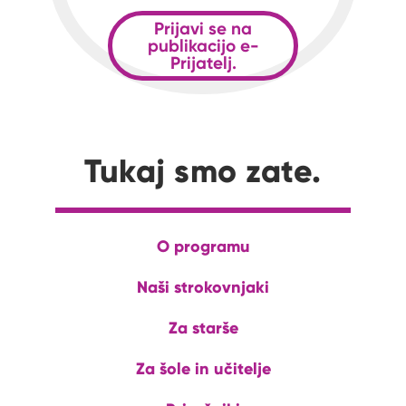
Prijavi se na
publikacijo e-
Prijatelj.
Tukaj smo zate.
O programu
Naši strokovnjaki
Za starše
Za šole in učitelje