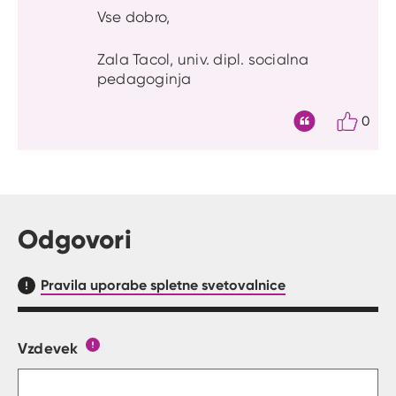
Vse dobro,
Zala Tacol, univ. dipl. socialna
pedagoginja
0
Citat
Odgovori
Pravila uporabe spletne svetovalnice
Vzdevek
Obrazec, kjer lahko zastaviš vprašanje
Gumb s pojasnilom, kaj mora uporabnik vpisat 