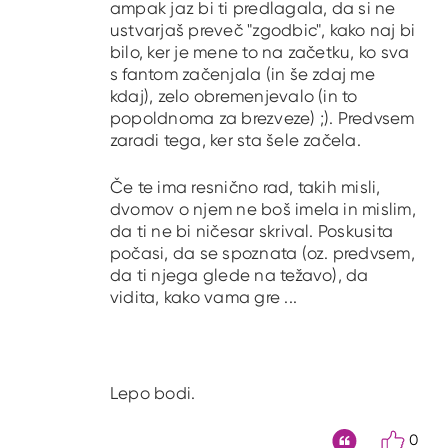
ampak jaz bi ti predlagala, da si ne
ustvarjaš preveč "zgodbic", kako naj bi
bilo, ker je mene to na začetku, ko sva
s fantom začenjala (in še zdaj me
kdaj), zelo obremenjevalo (in to
popoldnoma za brezveze) ;). Predvsem
zaradi tega, ker sta šele začela.
Če te ima resnično rad, takih misli,
dvomov o njem ne boš imela in mislim,
da ti ne bi ničesar skrival. Poskusita
počasi, da se spoznata (oz. predvsem,
da ti njega glede na težavo), da
vidita, kako vama gre ...
Lepo bodi.
0