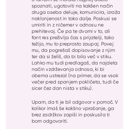
spoznati, ugotoviti na kakšen način
druga oseba deluje, komunicira, izraža
naklonjenost in tako dalje. Poskusi se
umiriti in z ničemer v odnosu ne
prehitevaj. Če pa te dvomi v to, ali
fant res preživlja čas s prijatelji, tako
težijo, mu to preprosto zaupaj. Povej
mu, da pogrešaš dopisovanje z njim
ter da si želiš, da bi bila več v stiku.
Lahko mu tudi predlagaš, da najdeta
način vzdrževanja odnosa, ki bi
obema ustrezal (na primer, da se vsak
večer pred spanjem pokličeta, tudi če
sicer čez dan nista v stiku).
Upam, da ti je bil odgovor v pomoč. V
kolikor imaš še kakšno vprašanje, ga
brez zadržkov zapiši in poskusila ti
bom odgovoriti.