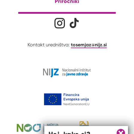
Priročniki
Družabna omrežja
Na naš Instagram profil
Na naš Tiktok profil
tosemjaz@nijz.si
Kontakt uredništva: