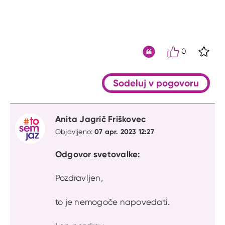
0
S kli
Citat
Sodeluj v pogovoru
Anita Jagrič Friškovec
07 apr. 2023 12:27
Objavljeno:
Odgovor svetovalke:
Pozdravljen,
to je nemogoče napovedati.