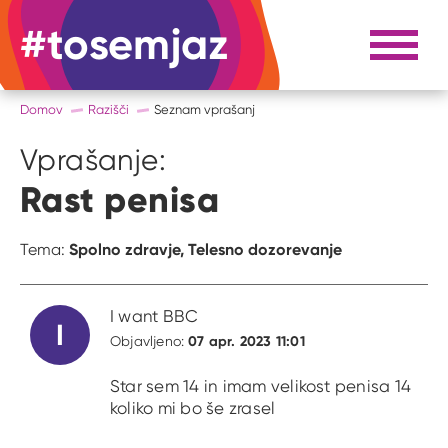
#tosemjaz
#to sem jaz
Razpri 
Domov
Razišči
Seznam vprašanj
Vprašanje:
Rast penisa
Spolno zdravje,
Telesno dozorevanje
Tema:
I want BBC
I
07 apr. 2023 11:01
Objavljeno:
Star sem 14 in imam velikost penisa 14
koliko mi bo še zrasel