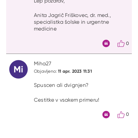
Lep pozdrav,
Anita Jagrič Friškovec, dr. med.,
specialistka šolske in urgentne
medicine
0
Citat
Miha27
Mi
11 apr. 2023 11:31
Objavljeno:
Spuscen ali dvignjen?
Cestitke v vsakem primeru!
0
Citat