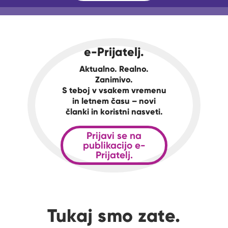
e-Prijatelj.
Aktualno. Realno.
Zanimivo.
S teboj v vsakem vremenu
in letnem času – novi
članki in koristni nasveti.
Prijavi se na
publikacijo e-
Prijatelj.
Tukaj smo zate.