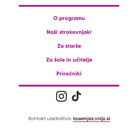
O programu
Naši strokovnjaki
Za starše
Za šole in učitelje
Priročniki
Družabna omrežja
Na naš Instagram profil
Na naš Tiktok profil
tosemjaz@nijz.si
Kontakt uredništva: