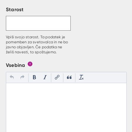
Starost
Vpiši svojo starost. Ta podatek je
pomemben za svetovalca in ne bo
javno objavljen. Če podatka ne
želiš navesti, to spoštujemo.
Vsebina
Gumb s pojasnilom, kaj mora uporabnik vpisat v