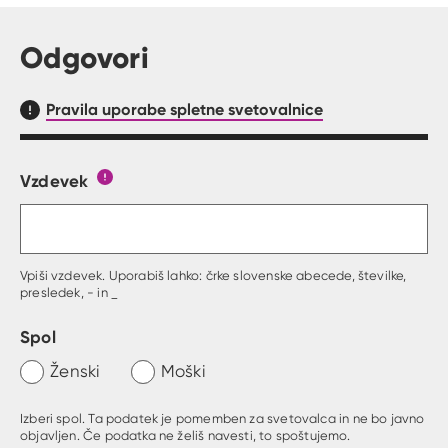
Odgovori
Pravila uporabe spletne svetovalnice
Vzdevek
Obrazec, kjer lahko zastaviš vprašanje
Gumb s pojasnilom, kaj mora uporabnik vpisat 
Vpiši vzdevek. Uporabiš lahko: črke slovenske abecede, številke,
presledek, - in _
Spol
Ženski
Moški
Izberi spol. Ta podatek je pomemben za svetovalca in ne bo javno
objavljen. Če podatka ne želiš navesti, to spoštujemo.