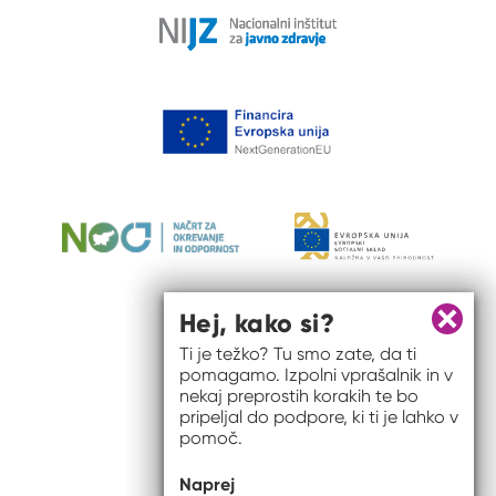
Hej, kako si?
Zapri 
Ti je težko? Tu smo zate, da ti
pomagamo. Izpolni vprašalnik in v
nekaj preprostih korakih te bo
pripeljal do podpore, ki ti je lahko v
pomoč.
© 2026 #to sem jaz
Naprej