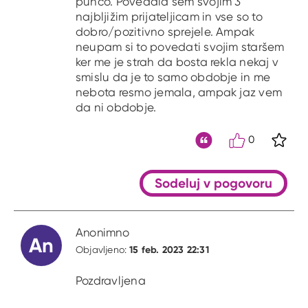
punco. Povedala sem svojim 3
najbljižim prijateljicam in vse so to
dobro/pozitivno sprejele. Ampak
neupam si to povedati svojim staršem
ker me je strah da bosta rekla nekaj v
smislu da je to samo obdobje in me
nebota resmo jemala, ampak jaz vem
da ni obdobje.
0
S kli
Citat
Sodeluj v pogovoru
Anonimno
An
15 feb. 2023 22:31
Objavljeno:
Pozdravljena