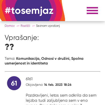
#tosemjaz
#to sem jaz
Razpri 
Domov
Razišči
Seznam vprašanj
Vprašanje:
??
Komunikacija,
Odnosi v družini,
Spolna
Tema:
usmerjenost in identiteta
6161
61
14 feb. 2023 18:26
Objavljeno:
Pozdravljeni, letos sem odkrila da sem
lejzba tudi zaljubljena sem v eno