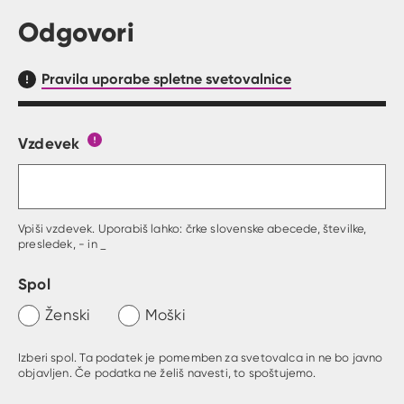
Odgovori
Pravila uporabe spletne svetovalnice
Vzdevek
Obrazec, kjer lahko zastaviš vprašanje
Gumb s pojasnilom, kaj mora uporabnik vpisat 
Vpiši vzdevek. Uporabiš lahko: črke slovenske abecede, številke,
presledek, - in _
Spol
Ženski
Moški
Izberi spol. Ta podatek je pomemben za svetovalca in ne bo javno
objavljen. Če podatka ne želiš navesti, to spoštujemo.