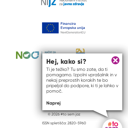
Hej, kako si?
Zapri 
Ti je težko? Tu smo zate, da ti
pomagamo. Izpolni vprašalnik in v
nekaj preprostih korakih te bo
pripeljal do podpore, ki ti je lahko v
pomoč.
Naprej
© 2026 #to sem jaz
ISSN spletišča: 2820-5960