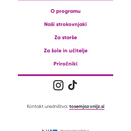
O programu
Naši strokovnjaki
Za starše
Za šole in učitelje
Priročniki
Družabna omrežja
Na naš Instagram profil
Na naš Tiktok profil
tosemjaz@nijz.si
Kontakt uredništva: