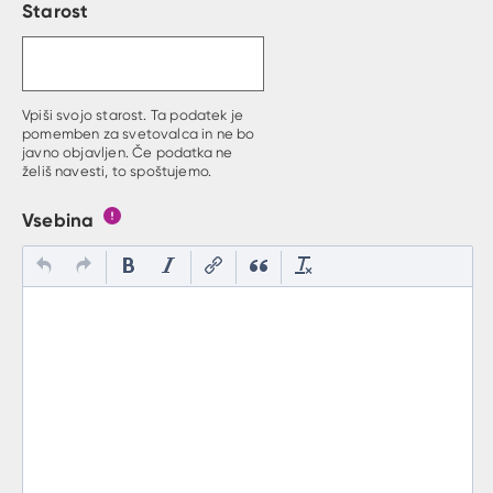
Starost
Vpiši svojo starost. Ta podatek je
pomemben za svetovalca in ne bo
javno objavljen. Če podatka ne
želiš navesti, to spoštujemo.
Vsebina
Gumb s pojasnilom, kaj mora uporabnik vpisat v