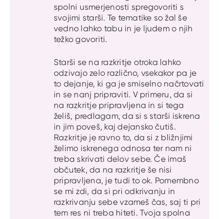
spolni usmerjenosti spregovoriti s
svojimi starši. Te tematike so žal še
vedno lahko tabu in je ljudem o njih
težko govoriti.
Starši se na razkritje otroka lahko
odzivajo zelo različno, vsekakor pa je
to dejanje, ki ga je smiselno načrtovati
in se nanj pripraviti. V primeru, da si
na razkritje pripravljena in si tega
želiš, predlagam, da si s starši iskrena
in jim poveš, kaj dejansko čutiš.
Razkritje je ravno to, da si z bližnjimi
želimo iskrenega odnosa ter nam ni
treba skrivati delov sebe. Če imaš
občutek, da na razkritje še nisi
pripravljena, je tudi to ok. Pomembno
se mi zdi, da si pri odkrivanju in
razkrivanju sebe vzameš čas, saj ti pri
tem res ni treba hiteti. Tvoja spolna