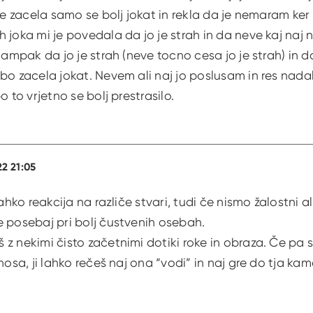
 je zacela samo se bolj jokat in rekla da je nemaram k
 joka mi je povedala da jo je strah in da neve kaj naj n
s ampak da jo je strah (neve tocno cesa jo je strah) in d
bo zacela jokat. Nevem ali naj jo poslusam in res nadal
o to vrjetno se bolj prestrasilo.
22 21:05
lahko reakcija na različe stvari, tudi če nismo žalostni a
e posebaj pri bolj čustvenih osebah.
z nekimi čisto začetnimi dotiki roke in obraza. Če pa s
nosa, ji lahko rečeš naj ona “vodi” in naj gre do tja kamo