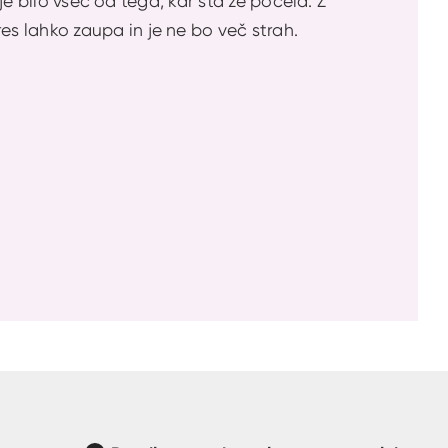
je bilo všeč od tega, kar sta že počela. Z
s lahko zaupa in je ne bo več strah.