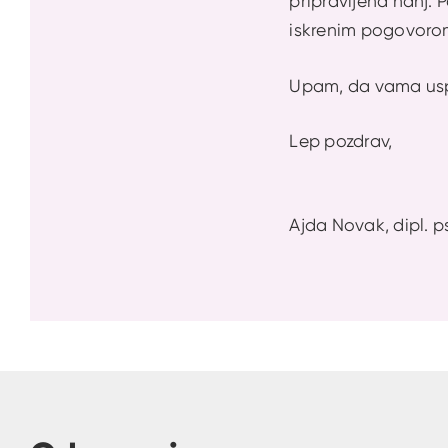
pripravljena nanj. P
iskrenim pogovorom
Upam, da vama uspe 
Lep pozdrav,
Ajda Novak, dipl. p