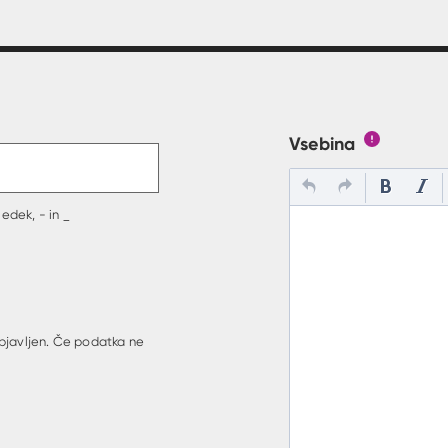
t v polje
Vsebina
Gumb s poj
edek, - in _
bjavljen. Če podatka ne