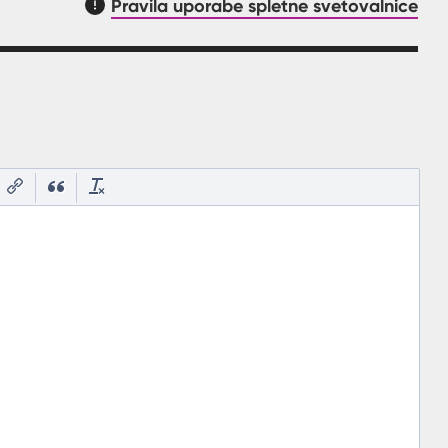
Pravila uporabe spletne svetovalnice
asnilom, kaj mora uporabnik vpisat v polje