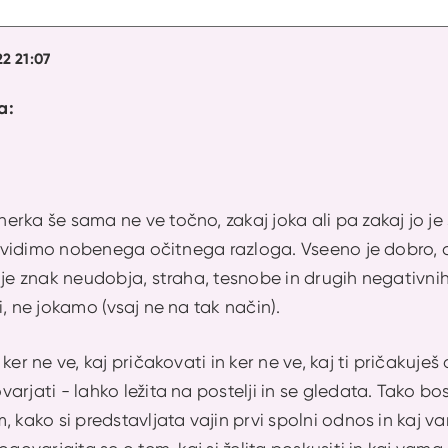
22 21:07
a:
rka še sama ne ve točno, zakaj joka ali pa zakaj jo je s
ne vidimo nobenega očitnega razloga. Vseeno je dobro, 
 je znak neudobja, straha, tesnobe in drugih negativni
i, ne jokamo (vsaj ne na tak način).
 ker ne ve, kaj pričakovati in ker ne ve, kaj ti pričaku
arjati - lahko ležita na postelji in se gledata. Tako 
, kako si predstavljata vajin prvi spolni odnos in kaj v