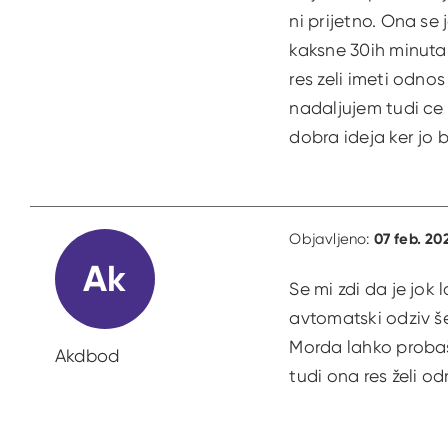
ni prijetno. Ona se
kaksne 30ih minutah
res zeli imeti odno
nadaljujem tudi ce 
dobra ideja ker jo b
07 feb. 20
Objavljeno:
Ak
Se mi zdi da je jok 
avtomatski odziv š
Morda lahko probaš 
Akdbod
tudi ona res želi od