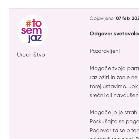
07 feb. 20
Objavljeno:
Odgovor svetovalc
Pozdravljen!
Uredništvo
Mogoče tvoja partne
razložiti in zanje 
torej ustavimo. Jok
srečni ali navdušen
Mogoče jo je strah,
Poskušajta se pogov
Pogovorita se o tem