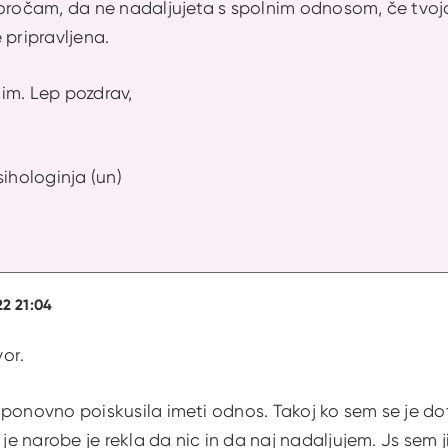
poročam, da ne nadaljujeta s spolnim odnosom, če tvoj
je pripravljena.
im. Lep pozdrav,
sihologinja (un)
22 21:04
or.
ponovno poiskusila imeti odnos. Takoj ko sem se je dota
 je narobe je rekla da nic in da naj nadaljujem. Js sem j