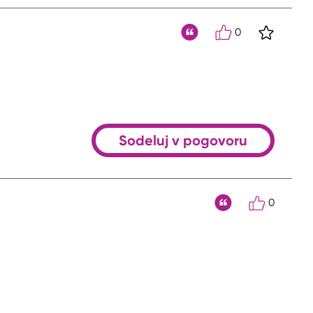
0
S klikom 
Citat
Sodeluj v pogovoru
0
Citat