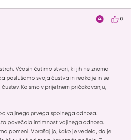
0
Citat
trah. Včasih čutimo stvari, ki jih ne znamo
da poslušamo svoja čustva in reakcije in se
h čustev. Ko smo v prijetnem pričakovanju,
ješ od vajinega prvega spolnega odnosa.
bosta povečala intimnost vajinega odnosa.
ama pomeni. Vprašaj jo, kako je vedela, da je