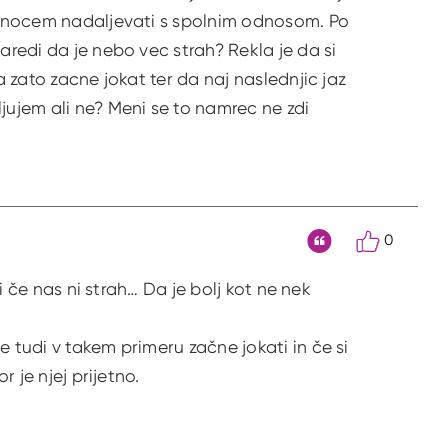
er nocem nadaljevati s spolnim odnosom. Po
aredi da je nebo vec strah? Rekla je da si
a zato zacne jokat ter da naj naslednjic jaz
jujem ali ne? Meni se to namrec ne zdi
0
Citat
li če nas ni strah… Da je bolj kot ne nek
e tudi v takem primeru začne jokati in če si
r je njej prijetno.