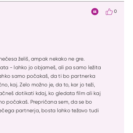
0
Citat
i nečesa želiš, ampak nekako ne gre.
lata - lahko jo objameš, ali pa samo ležita
lahko samo počakaš, da ti bo partnerka
, kaj. Zelo možno je, da to, kar jo teži,
eš dotikati kdaj, ko gledata film ali kaj
amo počakaš. Prepričana sem, da se bo
bečega partnerja, bosta lahko težavo tudi