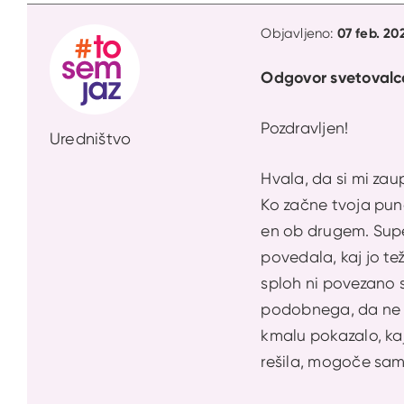
07 feb. 20
Objavljeno:
Odgovor svetovalc
Pozdravljen!
Uredništvo
Hvala, da si mi zau
Ko začne tvoja punc
en ob drugem. Supe
povedala, kaj jo tež
sploh ni povezano s
podobnega, da ne b
kmalu pokazalo, kaj
rešila, mogoče sa