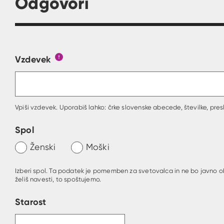
Odgovori
Vzdevek
Obrazec, kjer lahko zastaviš vprašanje
Gumb s pojasnilom, kaj mora uporabnik vpisa
Vpiši vzdevek. Uporabiš lahko: črke slovenske abecede, številke, presl
Spol
Ženski
Moški
Izberi spol. Ta podatek je pomemben za svetovalca in ne bo javno o
želiš navesti, to spoštujemo.
Starost