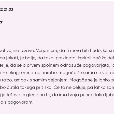
22 21:03
a:
pal vajino težavo. Verjamem, da ti mora biti hudo, ko s
a jokati, je bolje, da takoj prekineta, karkoli pač že de
r je, da se o prvem spolnem odnosu že pogovarjata, 
i - nekaj je verjetno narobe, mogoče še sama ne ve točno
 tabo, ampak s samim dejanjem. Mogoče se je lahko začn
o čutila takega pritiska. Če to ne deluje, pa lahko s
 je težava in glede na to, da ima tvoja punca tako lju
mo s pogovorom.