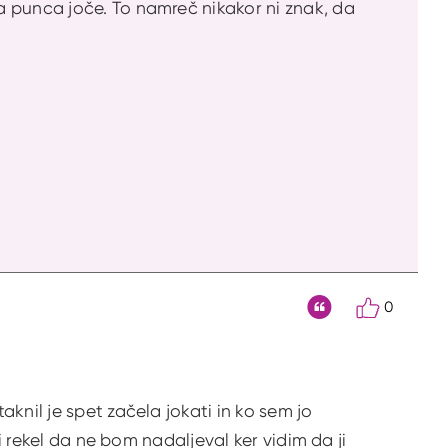
a punca joče. To namreč nikakor ni znak, da
0
Citat
knil je spet začela jokati in ko sem jo
i rekel da ne bom nadaljeval ker vidim da ji