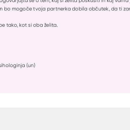
ogovarjajta se o tem, kaj si želita poskusiti in kaj vama 
 bo mogoče tvoja partnerka dobila občutek, da ti zare
tako, kot si oba želita.
sihologinja (un)