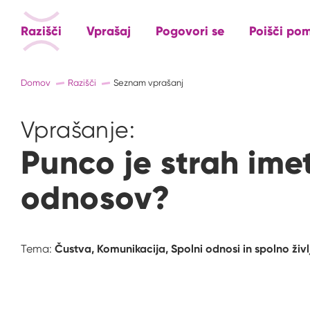
Razišči
Vprašaj
Pogovori se
Poišči po
Domov
Razišči
Seznam vprašanj
Vprašanje:
Punco je strah ime
odnosov?
Čustva,
Komunikacija,
Spolni odnosi in spolno živl
Tema: