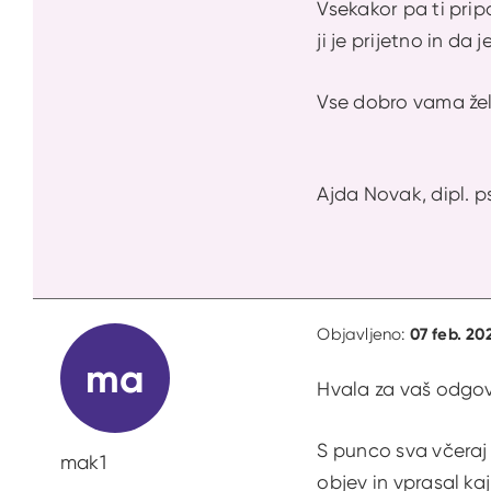
Vsekakor pa ti pri
ji je prijetno in da 
Vse dobro vama žel
Ajda Novak, dipl. p
07 feb. 20
Objavljeno:
ma
Hvala za vaš odgov
S punco sva včeraj 
mak1
objev in vprasal kaj