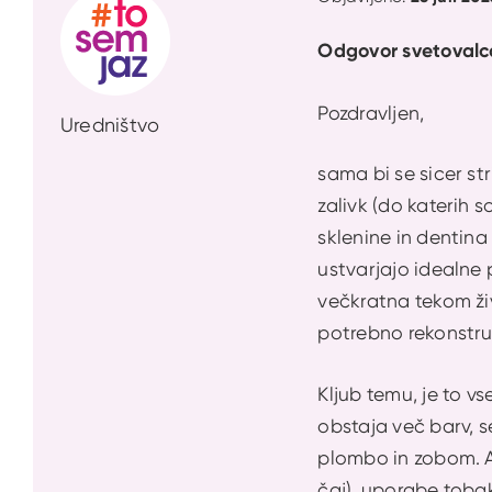
Odgovor svetovalc
Pozdravljen,
Uredništvo
sama bi se sicer st
zalivk (do katerih s
sklenine in dentin
ustvarjajo idealne 
večkratna tekom živ
potrebno rekonstru
Kljub temu, je to v
obstaja več barv, s
plombo in zobom. A 
čaj), uporabe tobaka