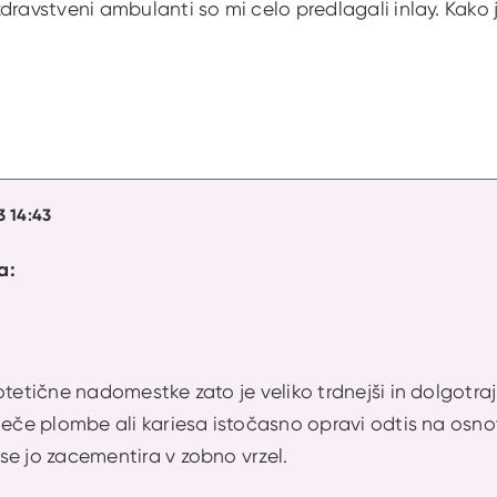
dravstveni ambulanti so mi celo predlagali inlay. Kako j
3 14:43
a:
otetične nadomestke zato je veliko trdnejši in dolgotraj
ječe plombe ali kariesa istočasno opravi odtis na osn
se jo zacementira v zobno vrzel.