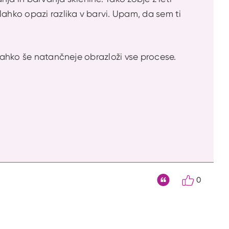
lahko opazi razlika v barvi. Upam, da sem ti
i lahko še natančneje obrazloži vse procese.
0
Citat