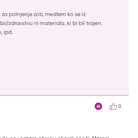
 za polnjenje zob, medtem ko se iz
o)zdravstvu ni materiala, ki bi bil trajen.
o, ipd.
0
Citat