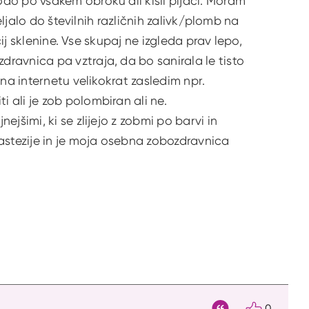
do po vsakem obroku ali kisli pijači. Moram
eljalo do številnih različnih zalivk/plomb na
cij sklenine. Vse skupaj ne izgleda prav lepo,
ravnica pa vztraja, da bo sanirala le tisto
na internetu velikokrat zasledim npr.
 ali je zob polombiran ali ne.
jšimi, ki se zlijejo z zobmi po barvi in
nastezije in je moja osebna zobozdravnica
0