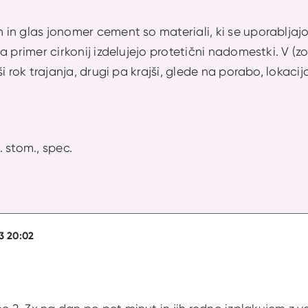
n glas jonomer cement so materiali, ki se uporabljajo
 primer cirkonij izdelujejo protetični nadomestki. V (zob
i rok trajanja, drugi pa krajši, glede na porabo, lokacij
r. stom., spec.
23 20:02