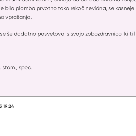
je bila plomba prvotno tako rekoč nevidna, se kasneje 
na vprašanja.
i se še dodatno posvetoval s svojo zobozdravnico, ki t
r. stom., spec.
3 19:24