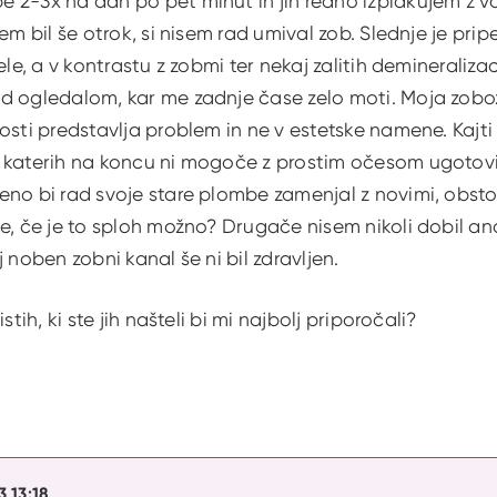
 2-3x na dan po pet minut in jih redno izplakujem z vo
em bil še otrok, si nisem rad umival zob. Slednje je prip
ele, a v kontrastu z zobmi ter nekaj zalitih demineraliza
d ogledalom, kar me zadnje čase zelo moti. Moja zobozd
osti predstavlja problem in ne v estetske namene. Kajti 
katerih na koncu ni mogoče z prostim očesom ugotoviti
no bi rad svoje stare plombe zamenjal z novimi, obstojne
e, če je to sploh možno? Drugače nisem nikoli dobil a
 noben zobni kanal še ni bil zdravljen.
stih, ki ste jih našteli bi mi najbolj priporočali?
3 13:18