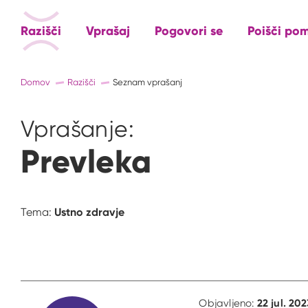
Razišči
Vprašaj
Pogovori se
Poišči po
Domov
Razišči
Seznam vprašanj
Vprašanje:
Prevleka
Ustno zdravje
Tema:
22 jul. 202
Objavljeno: