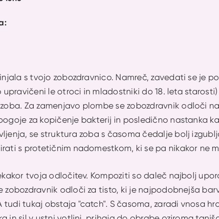
a:
rinjala s tvojo zobozdravnico. Namreč, zavedati se je p
o upravičeni le otroci in mladostniki do 18. leta starosti
a zoba. Za zamenjavo plombe se zobozdravnik odloči na
pogoje za kopičenje bakterij in posledično nastanka ka
ljenja, se struktura zoba s časoma čedalje bolj izgublja
irati s protetičnim nadomestkom, ki se pa nikakor ne m
sekakor tvoja odločitev. Kompoziti so daleč najbolj upora
e zobozdravnik odloči za tisto, ki je najpodobnejša bar
tudi tukaj obstaja "catch". S časoma, zaradi vnosa hranil
 in sil v ustni votlini, prihaja do obrabe oziroma tanjša