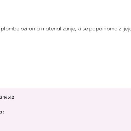
 plombe oziroma material zanje, ki se popolnoma zlijejo
23 14:42
a: