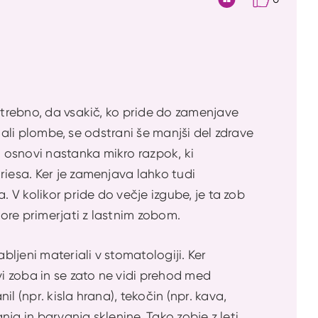
Citat
otrebno, da vsakič, ko pride do zamenjave
) ali plombe, se odstrani še manjši del zdrave
 osnovi nastanka mikro razpok, ki
riesa. Ker je zamenjava lahko tudi
. V kolikor pride do večje izgube, je ta zob
ore primerjati z lastnim zobom.
bljeni materiali v stomatologiji. Ker
vi zoba in se zato ne vidi prehod med
 (npr. kisla hrana), tekočin (npr. kava,
nja in barvanja sklenine. Tako zobje z leti