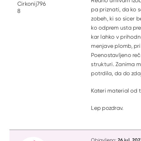
Redno umivam izobe
Cirkonij796
pa priznati, da ko s
8
zobeh, ki so sicer b
ko odprem usta pre
kar lahko v prihodn
menjave plomb, pri 
Poenostavljeno reče
strukturi. Zanima m
potrdila, da do zdaj
Kateri material od ti
Lep pozdrav.
26 jul. 202
Objavljeno: