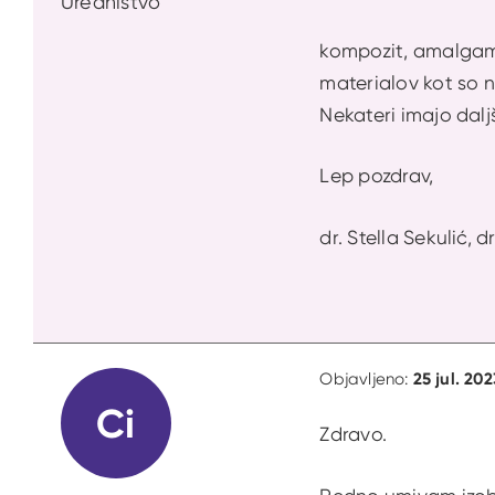
Uredništvo
kompozit, amalgam i
materialov kot so na
Nekateri imajo daljš
Lep pozdrav,
dr. Stella Sekulić, d
25 jul. 20
Objavljeno:
Ci
Zdravo.