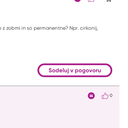
S klikom 
Citat
 z zobmi in so permanentne? Npr. cirkonij,
Sodeluj v pogovoru
0
Citat