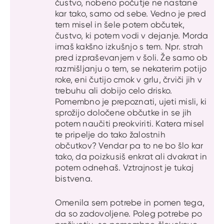
čustvo, nobeno počutje ne nastane
kar tako, samo od sebe. Vedno je pred
tem misel in šele potem občutek,
čustvo, ki potem vodi v dejanje. Morda
imaš kakšno izkušnjo s tem. Npr. strah
pred izpraševanjem v šoli. Že samo ob
razmišljanju o tem, se nekaterim potijo
roke, eni čutijo cmok v grlu, črviči jih v
trebuhu ali dobijo celo drisko.
Pomembno je prepoznati, ujeti misli, ki
sprožijo določene občutke in se jih
potem naučiti preokviriti. Katera misel
te pripelje do tako žalostnih
občutkov? Vendar pa to ne bo šlo kar
tako, da poizkusiš enkrat ali dvakrat in
potem odnehaš. Vztrajnost je tukaj
bistvena.
Omenila sem potrebe in pomen tega,
da so zadovoljene. Poleg potrebe po