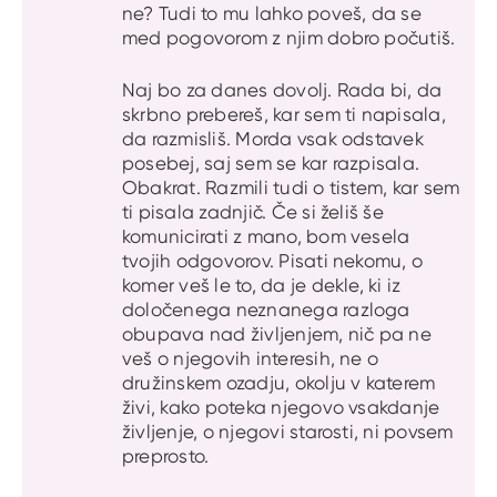
ne? Tudi to mu lahko poveš, da se
med pogovorom z njim dobro počutiš.
Naj bo za danes dovolj. Rada bi, da
skrbno prebereš, kar sem ti napisala,
da razmisliš. Morda vsak odstavek
posebej, saj sem se kar razpisala.
Obakrat. Razmili tudi o tistem, kar sem
ti pisala zadnjič. Če si želiš še
komunicirati z mano, bom vesela
tvojih odgovorov. Pisati nekomu, o
komer veš le to, da je dekle, ki iz
določenega neznanega razloga
obupava nad življenjem, nič pa ne
veš o njegovih interesih, ne o
družinskem ozadju, okolju v katerem
živi, kako poteka njegovo vsakdanje
življenje, o njegovi starosti, ni povsem
preprosto.