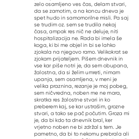
zelo osamljeno ves čas, delam stvari,
da se zamotim, a na koncu dneva je
spet hudo in samomorilne misli. Pa saj
se trudim oz. sem se trudila nekaj
časa, ampak res nič ne deluje, niti
hospitalizacija ne. Rada bi imela še
koga, ki bi me objel in bi se lahko
zjokala na njegovo ramo. Velikokrat se
zjokam prijateljem. Pišem dnevnik in
vse kar piše notri je, da sem obupana,
žalostna, da si želim umreti, nimam
upanja, sem osamljena, v meni je
velika praznina, rezanje je moj pobeg,
sem ničvredna, noben me ne mara,
skratka res žalostne stvari in ko
preberem kaj, se kar ustrašim, grozne
stvari, a tako se pač počutim. Groza mi
je, da bi kdo ta dnevnik bral, ker
vrjetno noben ne bi zdržal s tem. Je
pametno, da bi to nekomu prebrala ali