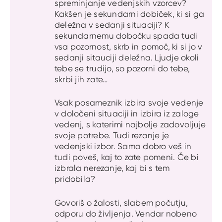
spreminjanje vedenjskih vzorcev?
Kakšen je sekundarni dobiček, ki si ga
deležna v sedanji situaciji? K
sekundarnemu dobočku spada tudi
vsa pozornost, skrb in pomoč, ki si jo v
sedanji sitauciji deležna. Ljudje okoli
tebe se trudijo, so pozorni do tebe,
skrbi jih zate…
Vsak posameznik izbira svoje vedenje
v določeni situaciji in izbira iz zaloge
vedenj, s katerimi najbolje zadovoljuje
svoje potrebe. Tudi rezanje je
vedenjski izbor. Sama dobro veš in
tudi poveš, kaj to zate pomeni. Če bi
izbrala nerezanje, kaj bi s tem
pridobila?
Govoriš o žalosti, slabem počutju,
odporu do življenja. Vendar nobeno