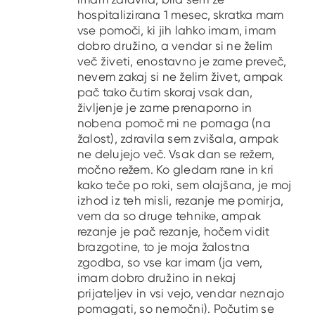
hospitalizirana 1 mesec, skratka mam
vse pomoči, ki jih lahko imam, imam
dobro družino, a vendar si ne želim
več živeti, enostavno je zame preveč,
nevem zakaj si ne želim živet, ampak
pač tako čutim skoraj vsak dan,
življenje je zame prenaporno in
nobena pomoč mi ne pomaga (na
žalost), zdravila sem zvišala, ampak
ne delujejo več. Vsak dan se režem,
močno režem. Ko gledam rane in kri
kako teče po roki, sem olajšana, je moj
izhod iz teh misli, rezanje me pomirja,
vem da so druge tehnike, ampak
rezanje je pač rezanje, hočem vidit
brazgotine, to je moja žalostna
zgodba, so vse kar imam (ja vem,
imam dobro družino in nekaj
prijateljev in vsi vejo, vendar neznajo
pomagati, so nemočni). Počutim se