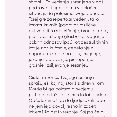
shranili. Ta vedenja shranjena v naši
podzavesti uporabimo v določeni
situaciji, da potešimo svoje potrebe.
Torej gre za repertoar vedenj, tako
konstruktivnih (pogovor, različne
aktivnosti za sproščanje, branje, petje,
ples, poslušanje glasbe, ustvarjanje
dobrih odnosov ipd.) kot destruktivnih
kot je npr. kričanje, cepetanje z
nogami, metanje po tleh, muljenje,
jokanje, popivanje, pretepanje,
grožnje, izsiljevanje, rezanje…
Čisto na koncu tvojega pisanja
sprašuješ, kaj naj storiš z dnevnikom.
Morda bi ga pokazala svojemu
psihoteravtu? To se mi zdi dobra ideja.
Občutek imaš, da te ljudje okoli tebe
ne jemljejo dovolj resno in zopet
izbereš žalost in rezanje. Kaj pa če bi