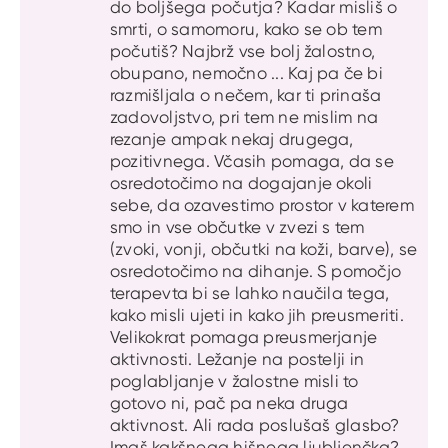
do boljšega počutja? Kadar misliš o
smrti, o samomoru, kako se ob tem
počutiš? Najbrž vse bolj žalostno,
obupano, nemočno ... Kaj pa če bi
razmišljala o nečem, kar ti prinaša
zadovoljstvo, pri tem ne mislim na
rezanje ampak nekaj drugega,
pozitivnega. Včasih pomaga, da se
osredotočimo na dogajanje okoli
sebe, da ozavestimo prostor v katerem
smo in vse občutke v zvezi s tem
(zvoki, vonji, občutki na koži, barve), se
osredotočimo na dihanje. S pomočjo
terapevta bi se lahko naučila tega,
kako misli ujeti in kako jih preusmeriti.
Velikokrat pomaga preusmerjanje
aktivnosti. Ležanje na postelji in
poglabljanje v žalostne misli to
gotovo ni, pač pa neka druga
aktivnost. Ali rada poslušaš glasbo?
Imaš kakšnega hišnega ljubljenčka?