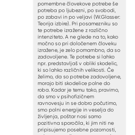
pomembne človekove potrebe še
potreba po ljubezni, po svobodi,
po zabavi in po veljavi (W.Glasser:
Teorija izbire). Pri posamezniku so
te potrebe izražene z različno
intenziteto. A ne glede na to, kako
močno so pri določenem človeku
izražene, je zelo pomambno, da so
zadovoljene. Te potrebe si lahko
npr. predstavljaš v obliki skodelic,
ki so lahko različnih velikosti. Če
želimo, da so potrebe zadovoljene,
morajo biti skodelice polne do
roba. Kadar je temu tako, pravimo,
da smo v psihofizičnem
ravnovesju in se dobro počutimo,
smo polni energije in veselja do
življenja, poštar nosi samo
pozitivna sporočila, ki jim niti ne
pripisujemo posebne pozornosti,