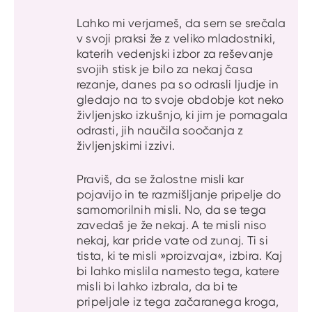
Lahko mi verjameš, da sem se srečala
v svoji praksi že z veliko mladostniki,
katerih vedenjski izbor za reševanje
svojih stisk je bilo za nekaj časa
rezanje, danes pa so odrasli ljudje in
gledajo na to svoje obdobje kot neko
življenjsko izkušnjo, ki jim je pomagala
odrasti, jih naučila soočanja z
življenjskimi izzivi.
Praviš, da se žalostne misli kar
pojavijo in te razmišljanje pripelje do
samomorilnih misli. No, da se tega
zavedaš je že nekaj. A te misli niso
nekaj, kar pride vate od zunaj. Ti si
tista, ki te misli »proizvaja«, izbira. Kaj
bi lahko mislila namesto tega, katere
misli bi lahko izbrala, da bi te
pripeljale iz tega začaranega kroga,