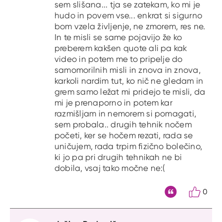
sem slišana... tja se zatekam, ko mi je
hudo in povem vse... enkrat si sigurno
bom vzela življenje, ne zmorem, res ne.
In te misli se same pojavijo že ko
preberem kakšen quote ali pa kak
video in potem me to pripelje do
samomorilnih misli in znova in znova,
karkoli nardim tut, ko nič ne gledam in
grem samo ležat mi pridejo te misli, da
mi je prenaporno in potem kar
razmišljam in nemorem si pomagati,
sem probala.. drugih tehnik nočem
početi, ker se hočem rezati, rada se
uničujem, rada trpim fizično bolečino,
ki jo pa pri drugih tehnikah ne bi
dobila, vsaj tako močne ne:(
0
Citat