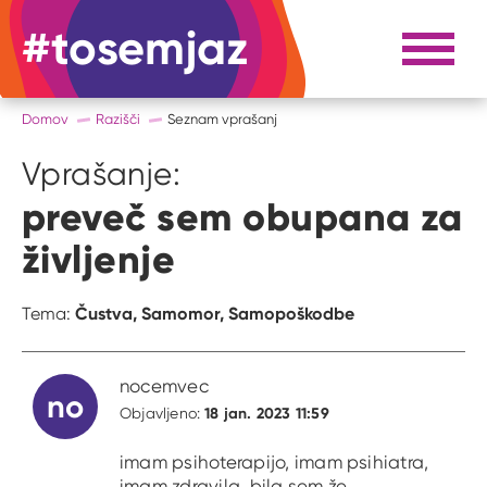
#tosemjaz
#to sem jaz
Razpri 
Domov
Razišči
Seznam vprašanj
Vprašanje:
preveč sem obupana za
življenje
Čustva,
Samomor,
Samopoškodbe
Tema:
nocemvec
no
18 jan. 2023 11:59
Objavljeno:
imam psihoterapijo, imam psihiatra,
imam zdravila, bila sem že