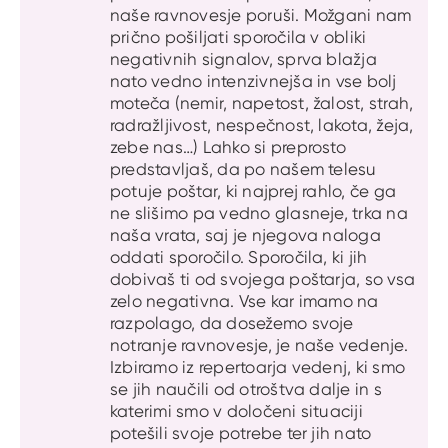
naše ravnovesje poruši. Možgani nam
prično pošiljati sporočila v obliki
negativnih signalov, sprva blažja
nato vedno intenzivnejša in vse bolj
moteča (nemir, napetost, žalost, strah,
radražljivost, nespečnost, lakota, žeja,
zebe nas…) Lahko si preprosto
predstavljaš, da po našem telesu
potuje poštar, ki najprej rahlo, če ga
ne slišimo pa vedno glasneje, trka na
naša vrata, saj je njegova naloga
oddati sporočilo. Sporočila, ki jih
dobivaš ti od svojega poštarja, so vsa
zelo negativna. Vse kar imamo na
razpolago, da dosežemo svoje
notranje ravnovesje, je naše vedenje.
Izbiramo iz repertoarja vedenj, ki smo
se jih naučili od otroštva dalje in s
katerimi smo v določeni situaciji
potešili svoje potrebe ter jih nato