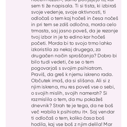
sem ti že napisala. Ti si tista, ki izbiraš
svoje vedenje, svoje aktivnosti, ti
odločaš o tem kaj hočeš in česa nočeš
in pri tem se zdiš odločna, morda celo
trmasta, saj jasno poveš, da je rezanje
tvoj izbor in je to edino kar hočeš
početi. Morda bi to svojo trmo lahko
izkoristila za nekaj drugega, za
drugačen način sproščanja? Dobro bi
bilo tudi vedeti, če se o tem
pogovarjaš s svojim psihiatrom.
Praviš, da greš k njemu iskreno rada.
Občutek imaš, da si slišana. Ali si z
njim iskrena, mu res poveš vse o sebi,
o svojih mislih, svojih namerah? Si
razmislila o tem, da mu pokažeš
dnevnik? Strah te je tega, da ne boš
več »rabila k psihiatru it«. Saj vendar
ti odločaš o tem, koliko časa boš
hodila, kaj vse boš z njim delila! Mar