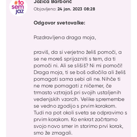
Jožica Barborič
24 jan. 2023 08:28
Objavljeno:
Odgovor svetovalke:
Pozdravljena draga moja,
praviš, da si verjetno želiš pomoči, a
se ne moreš sprijazniti s tem, da ti
pomoči ni. Ali se slišiš? Ni mi pomoči!
Draga moja, ti se boš odločila ali želiš
pomagati sama sebi ali ne. Nihče ti
ne more pomagati z ničemer, če
trmasto vztrajaš pri svojih ustaljenih
vedenjskih vzorcih. Velike spremembe
se vedno zgodijo s prvim korakom.
Tudi na pot okoli sveta se odpravimo s
prvim korakom. Ko enkrat začrtamo
svojo novo smer in storimo prvi korak,
smo že zmagali.