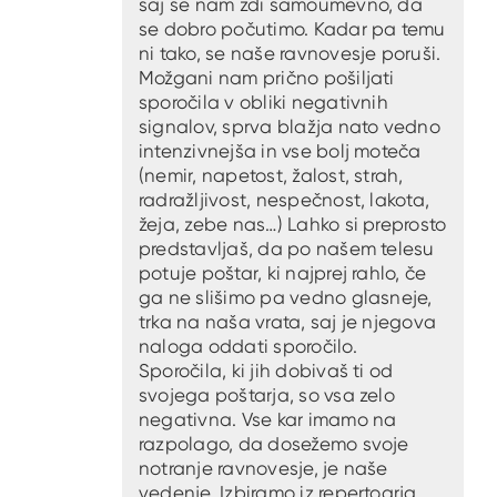
saj se nam zdi samoumevno, da
se dobro počutimo. Kadar pa temu
ni tako, se naše ravnovesje poruši.
Možgani nam prično pošiljati
sporočila v obliki negativnih
signalov, sprva blažja nato vedno
intenzivnejša in vse bolj moteča
(nemir, napetost, žalost, strah,
radražljivost, nespečnost, lakota,
žeja, zebe nas…) Lahko si preprosto
predstavljaš, da po našem telesu
potuje poštar, ki najprej rahlo, če
ga ne slišimo pa vedno glasneje,
trka na naša vrata, saj je njegova
naloga oddati sporočilo.
Sporočila, ki jih dobivaš ti od
svojega poštarja, so vsa zelo
negativna. Vse kar imamo na
razpolago, da dosežemo svoje
notranje ravnovesje, je naše
vedenje. Izbiramo iz repertoarja