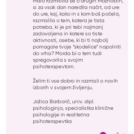
malo razmislila še o drugih možnostih,
si za vsak dan naredila načrt, od ure
do ure, kaj, kako in s kom boš počela,
razmislila o tem, katera je tista
potreba, ki je pri tebi najmanj
zadovoljena in katere so tiste
aktivnosti, osebe, ki bi ti najbolj
pomagale tvoje “skodelice” napolniti
do vrha? Morda bi o tem tudi
spregovorila s svojim
psihoterapevtom.
Želim ti vse dobro in razmisli o novih
izborih v svojem življenju.
Jožica Barborič, univ. dipl.
psihologinja, specialistka klinične
psihologije in realitetna
psihoterapevtka