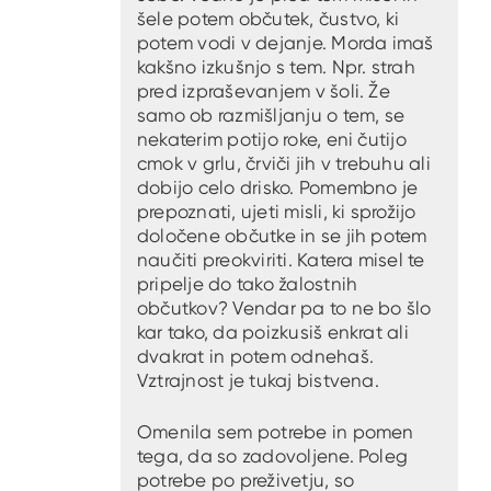
šele potem občutek, čustvo, ki
potem vodi v dejanje. Morda imaš
kakšno izkušnjo s tem. Npr. strah
pred izpraševanjem v šoli. Že
samo ob razmišljanju o tem, se
nekaterim potijo roke, eni čutijo
cmok v grlu, črviči jih v trebuhu ali
dobijo celo drisko. Pomembno je
prepoznati, ujeti misli, ki sprožijo
določene občutke in se jih potem
naučiti preokviriti. Katera misel te
pripelje do tako žalostnih
občutkov? Vendar pa to ne bo šlo
kar tako, da poizkusiš enkrat ali
dvakrat in potem odnehaš.
Vztrajnost je tukaj bistvena.
Omenila sem potrebe in pomen
tega, da so zadovoljene. Poleg
potrebe po preživetju, so