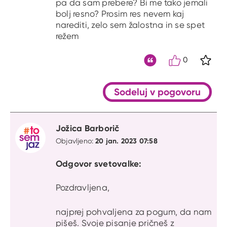
pa da sam prebere? Bi me tako jemali
bolj resno? Prosim res nevem kaj
narediti, zelo sem žalostna in se spet
režem
0
S kli
Citat
Sodeluj v pogovoru
Jožica Barborič
20 jan. 2023 07:58
Objavljeno:
Odgovor svetovalke:
Pozdravljena,
najprej pohvaljena za pogum, da nam
pišeš. Svoje pisanje pričneš z