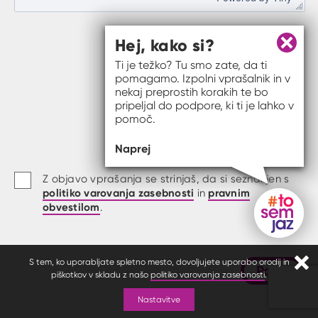
Hej, kako si?
Zapri 
Ti je težko? Tu smo zate, da ti
pomagamo. Izpolni vprašalnik in v
nekaj preprostih korakih te bo
pripeljal do podpore, ki ti je lahko v
pomoč.
Naprej
Z objavo vprašanja se strinjaš, da si seznanjen s
politiko varovanja zasebnosti
pravnim
in
obvestilom
.
Gumb do
S tem, ko uporabljate spletno mesto, dovoljujete uporabo orodij in
Pošlji
Zapr
piškotkov v skladu z našo
politiko varovanja zasebnosti
.
Nastavitve