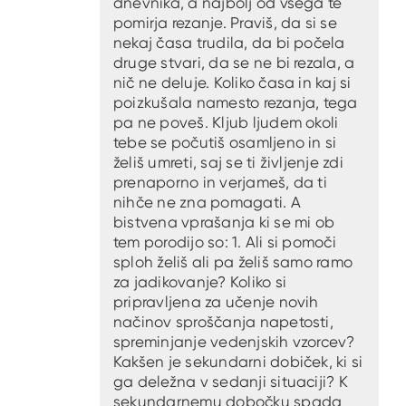
dnevnika, a najbolj od vsega te
pomirja rezanje. Praviš, da si se
nekaj časa trudila, da bi počela
druge stvari, da se ne bi rezala, a
nič ne deluje. Koliko časa in kaj si
poizkušala namesto rezanja, tega
pa ne poveš. Kljub ljudem okoli
tebe se počutiš osamljeno in si
želiš umreti, saj se ti življenje zdi
prenaporno in verjameš, da ti
nihče ne zna pomagati. A
bistvena vprašanja ki se mi ob
tem porodijo so: 1. Ali si pomoči
sploh želiš ali pa želiš samo ramo
za jadikovanje? Koliko si
pripravljena za učenje novih
načinov sproščanja napetosti,
spreminjanje vedenjskih vzorcev?
Kakšen je sekundarni dobiček, ki si
ga deležna v sedanji situaciji? K
sekundarnemu dobočku spada