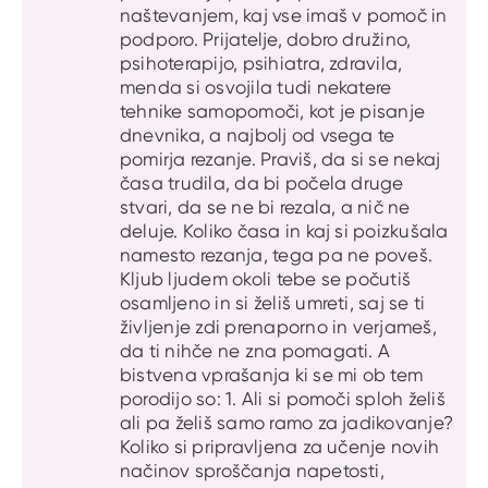
naštevanjem, kaj vse imaš v pomoč in
podporo. Prijatelje, dobro družino,
psihoterapijo, psihiatra, zdravila,
menda si osvojila tudi nekatere
tehnike samopomoči, kot je pisanje
dnevnika, a najbolj od vsega te
pomirja rezanje. Praviš, da si se nekaj
časa trudila, da bi počela druge
stvari, da se ne bi rezala, a nič ne
deluje. Koliko časa in kaj si poizkušala
namesto rezanja, tega pa ne poveš.
Kljub ljudem okoli tebe se počutiš
osamljeno in si želiš umreti, saj se ti
življenje zdi prenaporno in verjameš,
da ti nihče ne zna pomagati. A
bistvena vprašanja ki se mi ob tem
porodijo so: 1. Ali si pomoči sploh želiš
ali pa želiš samo ramo za jadikovanje?
Koliko si pripravljena za učenje novih
načinov sproščanja napetosti,