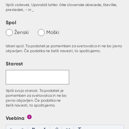
Vpiši vzdevek. Uporabiš lahko: črke slovenske abecede, številke,
presledek, - in _
Spol
Ženski
Moški
Izberi spol. Ta podatek je pomemben za svetovalca in ne bo javno
objavljen. Če podatka ne želiš navesti, to spoštujemo.
Starost
Vpiši svojo starost. Ta podatek je
pomemben za svetovalca in ne bo
javno objavljen. Če podatka ne
želiš navesti, to spoštujemo.
Vsebina
Gumb s pojasnilom, kaj mora uporabnik vpisat v