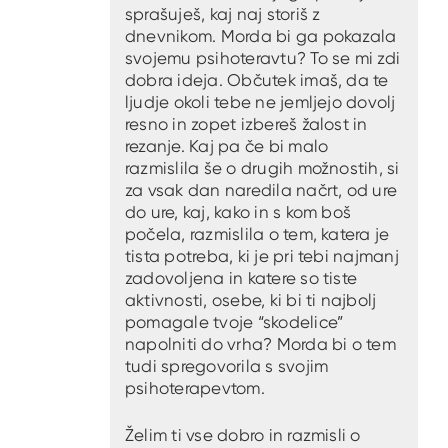
sprašuješ, kaj naj storiš z
dnevnikom. Morda bi ga pokazala
svojemu psihoteravtu? To se mi zdi
dobra ideja. Občutek imaš, da te
ljudje okoli tebe ne jemljejo dovolj
resno in zopet izbereš žalost in
rezanje. Kaj pa če bi malo
razmislila še o drugih možnostih, si
za vsak dan naredila načrt, od ure
do ure, kaj, kako in s kom boš
počela, razmislila o tem, katera je
tista potreba, ki je pri tebi najmanj
zadovoljena in katere so tiste
aktivnosti, osebe, ki bi ti najbolj
pomagale tvoje “skodelice”
napolniti do vrha? Morda bi o tem
tudi spregovorila s svojim
psihoterapevtom.
Želim ti vse dobro in razmisli o