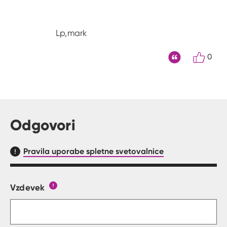
Lp,mark
0
Citat
Odgovori
Pravila uporabe spletne svetovalnice
Vzdevek
Obrazec, kjer lahko zastaviš vprašanje
Gumb s pojasnilom, kaj mora uporabnik vpisat 