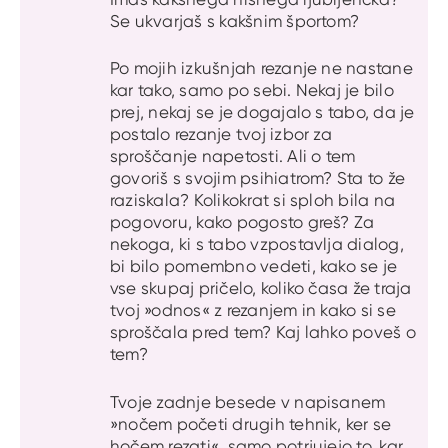
Se ukvarjaš s kakšnim športom?
Po mojih izkušnjah rezanje ne nastane
kar tako, samo po sebi. Nekaj je bilo
prej, nekaj se je dogajalo s tabo, da je
postalo rezanje tvoj izbor za
sproščanje napetosti. Ali o tem
govoriš s svojim psihiatrom? Sta to že
raziskala? Kolikokrat si sploh bila na
pogovoru, kako pogosto greš? Za
nekoga, ki s tabo vzpostavlja dialog,
bi bilo pomembno vedeti, kako se je
vse skupaj pričelo, koliko časa že traja
tvoj »odnos« z rezanjem in kako si se
sproščala pred tem? Kaj lahko poveš o
tem?
Tvoje zadnje besede v napisanem
»nočem početi drugih tehnik, ker se
hočem rezati«, samo potrjujejo to, kar