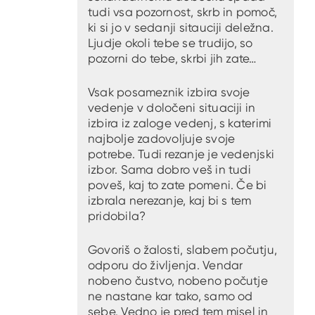
tudi vsa pozornost, skrb in pomoč,
ki si jo v sedanji sitauciji deležna.
Ljudje okoli tebe se trudijo, so
pozorni do tebe, skrbi jih zate…
Vsak posameznik izbira svoje
vedenje v določeni situaciji in
izbira iz zaloge vedenj, s katerimi
najbolje zadovoljuje svoje
potrebe. Tudi rezanje je vedenjski
izbor. Sama dobro veš in tudi
poveš, kaj to zate pomeni. Če bi
izbrala nerezanje, kaj bi s tem
pridobila?
Govoriš o žalosti, slabem počutju,
odporu do življenja. Vendar
nobeno čustvo, nobeno počutje
ne nastane kar tako, samo od
sebe. Vedno je pred tem misel in