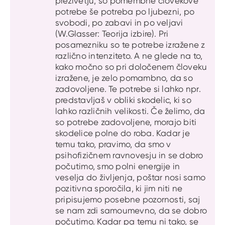
preživetju, so pomembne človekove
potrebe še potreba po ljubezni, po
svobodi, po zabavi in po veljavi
(W.Glasser: Teorija izbire). Pri
posamezniku so te potrebe izražene z
različno intenziteto. A ne glede na to,
kako močno so pri določenem človeku
izražene, je zelo pomambno, da so
zadovoljene. Te potrebe si lahko npr.
predstavljaš v obliki skodelic, ki so
lahko različnih velikosti. Če želimo, da
so potrebe zadovoljene, morajo biti
skodelice polne do roba. Kadar je
temu tako, pravimo, da smo v
psihofizičnem ravnovesju in se dobro
počutimo, smo polni energije in
veselja do življenja, poštar nosi samo
pozitivna sporočila, ki jim niti ne
pripisujemo posebne pozornosti, saj
se nam zdi samoumevno, da se dobro
počutimo. Kadar pa temu ni tako, se