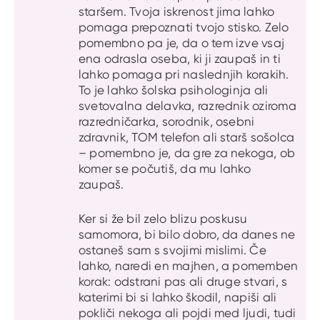
staršem. Tvoja iskrenost jima lahko
pomaga prepoznati tvojo stisko. Zelo
pomembno pa je, da o tem izve vsaj
ena odrasla oseba, ki ji zaupaš in ti
lahko pomaga pri naslednjih korakih.
To je lahko šolska psihologinja ali
svetovalna delavka, razrednik oziroma
razredničarka, sorodnik, osebni
zdravnik, TOM telefon ali starš sošolca
– pomembno je, da gre za nekoga, ob
komer se počutiš, da mu lahko
zaupaš.
Ker si že bil zelo blizu poskusu
samomora, bi bilo dobro, da danes ne
ostaneš sam s svojimi mislimi. Če
lahko, naredi en majhen, a pomemben
korak: odstrani pas ali druge stvari, s
katerimi bi si lahko škodil, napiši ali
pokliči nekoga ali pojdi med ljudi, tudi