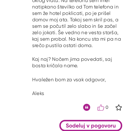
okrog vratu. Na telefonu sem imel
natipkano številko od Tom telefona in
sem že hotel poklicati, po je prišel
domov moj ata. Takoj sem skril pas, a
sem se počutil zelo slabo in še začel
zelo jokati. Še vedno ne vesta starša,
kaj sem probal. Na koncu sta mi pa na
srečo pustila ostati doma.
Kaj naj? Nočem jima povedati, saj
bosta kričala name.
Hvaležen bom za vsak odgovor,
Aleks
0
S kli
Citat
Sodeluj v pogovoru