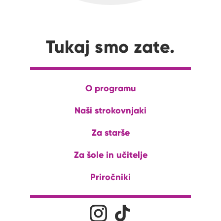
Tukaj smo zate.
O programu
Naši strokovnjaki
Za starše
Za šole in učitelje
Priročniki
Družabna omrežja
Na naš Instagram profil
Na naš Tiktok profil