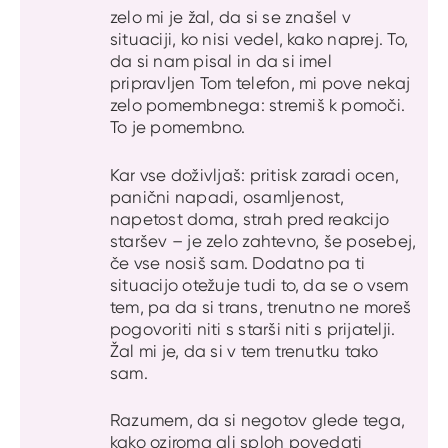
zelo mi je žal, da si se znašel v
situaciji, ko nisi vedel, kako naprej. To,
da si nam pisal in da si imel
pripravljen Tom telefon, mi pove nekaj
zelo pomembnega: stremiš k pomoči.
To je pomembno.
Kar vse doživljaš: pritisk zaradi ocen,
panični napadi, osamljenost,
napetost doma, strah pred reakcijo
staršev – je zelo zahtevno, še posebej,
če vse nosiš sam. Dodatno pa ti
situacijo otežuje tudi to, da se o vsem
tem, pa da si trans, trenutno ne moreš
pogovoriti niti s starši niti s prijatelji.
Žal mi je, da si v tem trenutku tako
sam.
Razumem, da si negotov glede tega,
kako oziroma ali sploh povedati