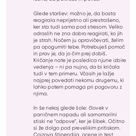
Glede staršev: možno je, da bosta
reagirala neprijetno ali prestrašeno,
ker sta tudi sama pod stresom. Veliko
odraslih ne zna dobro reagirati, ko jih
je strah. Nočem ju opravičevati, želim
pa opogumiti tebe. Potrebuješ pomoč
in prav je, da jo čim prej dobiš.
Kričanje nate je posledica njune izbire
vedenja – ni pa nujno, da bi kričala
tudi v tem primeru. Včasih je lažje
najprej povedati nekomu drugemu, ki
lahko potem pomaga pri pogovoru z
njima.
In še nekaj glede šole: človek v
paničnem napadu ali samomorilni
stiski ne “odpove”, ker je šibek. Očitno
si že dolgo pod prevelikim pritiskom.
Cojzova štipendija, ocene in test