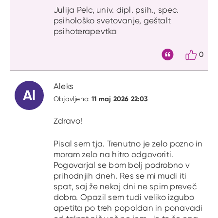
Julija Pelc, univ. dipl. psih., spec.
psihološko svetovanje, geštalt
psihoterapevtka
0
Citat
Aleks
Al
11 maj 2026 22:03
Objavljeno:
Zdravo!
Pisal sem tja. Trenutno je zelo pozno in
moram zelo na hitro odgovoriti.
Pogovarjal se bom bolj podrobno v
prihodnjih dneh. Res se mi mudi iti
spat, saj že nekaj dni ne spim preveč
dobro. Opazil sem tudi veliko izgubo
apetita po treh popoldan in ponavadi