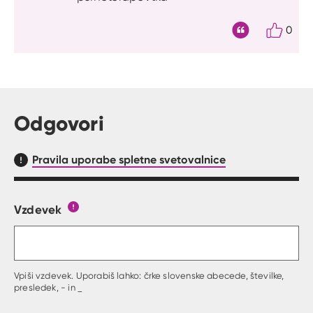
0
Citat
Odgovori
Pravila uporabe spletne svetovalnice
Vzdevek
Obrazec, kjer lahko zastaviš vprašanje
Gumb s pojasnilom, kaj mora uporabnik vpisat 
Vpiši vzdevek. Uporabiš lahko: črke slovenske abecede, številke,
presledek, - in _