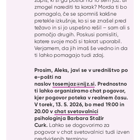
zapis, ki si ga poslal na To sem jaz. Bi
zmogel narediti ta korak? Morda ti bo
pomagalo, če se spomniš kakšne
pretekle izkušnje, ko si se znašel pred
težavo in si jo uspešno rešil – sam ali s
pomočjo drugih. Poskusi pomisliti,
katere svoje moči si takrat uporabil.
Verjamem, da jih imaš še vedno in da
ti lahko pomagajo tudi zdaj.
Prosim, Aleks, javi se v uredništvo po
e-pošti na
naslov
tosemjaz@nijz.si
.
Prednostno
ti lahko organiziramo chat pogovor,
kjer pogovor poteka v realnem času.
V torek, 13. 5. 2026, bo med 19.00 in
20.00 v
chat svetovalnici
psihologinja Barbara Stožir
Curk.
Lahko se dogovorimo za
pogovor v chat svetovalnici tudi izven
predvidenih terminov.