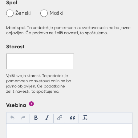
Spol
Ženski
Moški
Izberi spol. Ta podatek je pomemben za svetovalca in ne bo javno
objavljen. Če podatka ne želiš navesti, to spoštujemo.
Starost
Vpiši svojo starost. Ta podatek je
pomemben za svetovalca in ne bo
javno objavljen. Če podatka ne
želiš navesti, to spoštujemo.
Vsebina
Gumb s pojasnilom, kaj mora uporabnik vpisat v