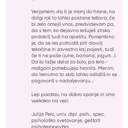
Verjamem, da ti je manj do hrane, na
dolgi rok to lahko postane težava, če
bi zelo omejil vnos, predvidevam pa,
da s tem, ko dejavno rešuješ stisko,
pridobiš tudi na apetitu. Pomembno
je, da se res potrudiš piti dovolj
tekočine in zavestno kaj pojesti, tudi
če ti ne paše (juhe, banana, jogurt...).
Da bi lažje delal za šolo, pa telo -
možgani potrebujejo hranila. Menim,
da trenutno to skrb lahko odložiš in se
pogovoriš v nadaljevanju...
Lep pozdrav, na dobro spanje in smo
vsekakor na vezi.
Julija Pelc, univ. dipl. psih., spec.
psihološko svetovanje, geštalt
psihoterapevtka