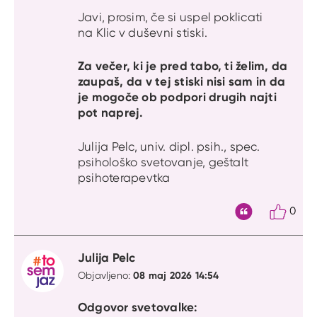
Javi, prosim, če si uspel poklicati
na Klic v duševni stiski.
Za večer, ki je pred tabo, ti želim, da
zaupaš, da v tej stiski nisi sam in da
je mogoče ob podpori drugih najti
pot naprej.
Julija Pelc, univ. dipl. psih., spec.
psihološko svetovanje, geštalt
psihoterapevtka
0
Citat
Julija Pelc
08 maj 2026 14:54
Objavljeno:
Odgovor svetovalke: