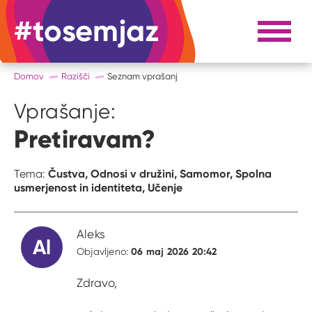
#tosemjaz
#to sem jaz
Razpri 
Domov
Razišči
Seznam vprašanj
Vprašanje:
Pretiravam?
Čustva,
Odnosi v družini,
Samomor,
Spolna
Tema:
usmerjenost in identiteta,
Učenje
Aleks
Al
06 maj 2026 20:42
Objavljeno:
Zdravo,