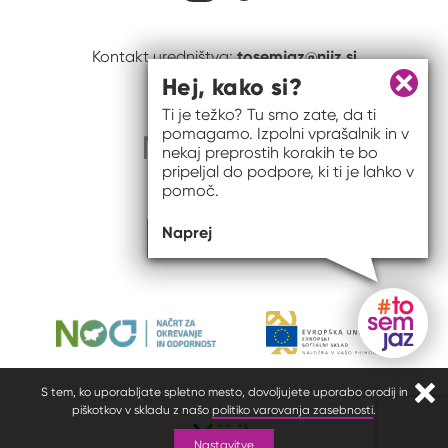
tosemjaz@nijz.si
Kontakt uredništva:
Hej, kako si?
Zapri 
Ti je težko? Tu smo zate, da ti
pomagamo. Izpolni vprašalnik in v
nekaj preprostih korakih te bo
pripeljal do podpore, ki ti je lahko v
pomoč.
Naprej
Gumb do
S tem, ko uporabljate spletno mesto, dovoljujete uporabo orodij in
Zapr
piškotkov v skladu z našo
politiko varovanja zasebnosti
.
Nastavitve