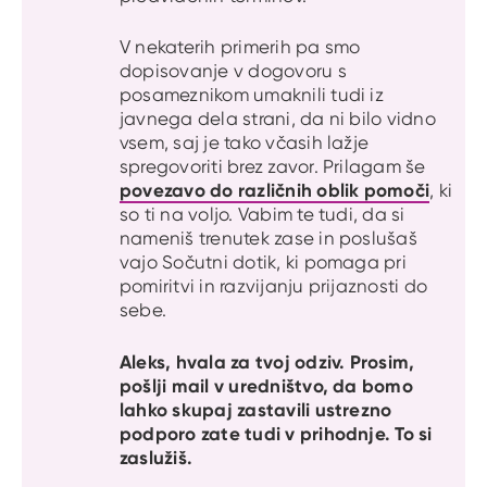
V nekaterih primerih pa smo
dopisovanje v dogovoru s
posameznikom umaknili tudi iz
javnega dela strani, da ni bilo vidno
vsem, saj je tako včasih lažje
spregovoriti brez zavor. Prilagam še
povezavo do različnih oblik pomoči
, ki
so ti na voljo. Vabim te tudi, da si
nameniš trenutek zase in poslušaš
vajo Sočutni dotik, ki pomaga pri
pomiritvi in razvijanju prijaznosti do
sebe.
Aleks, hvala za tvoj odziv. Prosim,
pošlji mail v uredništvo, da bomo
lahko skupaj zastavili ustrezno
podporo zate tudi v prihodnje. To si
zaslužiš.