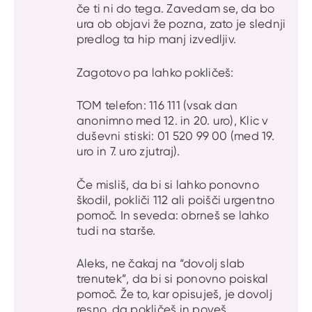
če ti ni do tega. Zavedam se, da bo
ura ob objavi že pozna, zato je slednji
predlog ta hip manj izvedljiv.
Zagotovo pa lahko pokličeš:
TOM telefon: 116 111 (vsak dan
anonimno med 12. in 20. uro), Klic v
duševni stiski: 01 520 99 00 (med 19.
uro in 7. uro zjutraj).
Če misliš, da bi si lahko ponovno
škodil, pokliči 112 ali poišči urgentno
pomoč. In seveda: obrneš se lahko
tudi na starše.
Aleks, ne čakaj na “dovolj slab
trenutek”, da bi si ponovno poiskal
pomoč. Že to, kar opisuješ, je dovolj
resno, da pokličeš in poveš.