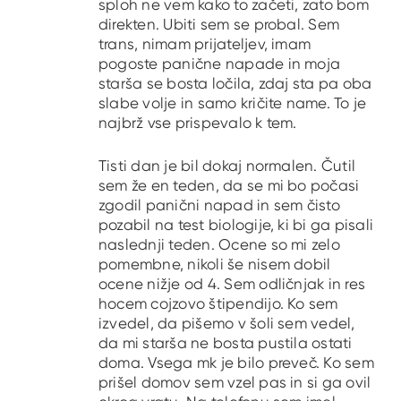
sploh ne vem kako to začeti, zato bom
direkten. Ubiti sem se probal. Sem
trans, nimam prijateljev, imam
pogoste panične napade in moja
starša se bosta ločila, zdaj sta pa oba
slabe volje in samo kričite name. To je
najbrž vse prispevalo k tem.
Tisti dan je bil dokaj normalen. Čutil
sem že en teden, da se mi bo počasi
zgodil panični napad in sem čisto
pozabil na test biologije, ki bi ga pisali
naslednji teden. Ocene so mi zelo
pomembne, nikoli še nisem dobil
ocene nižje od 4. Sem odličnjak in res
hocem cojzovo štipendijo. Ko sem
izvedel, da pišemo v šoli sem vedel,
da mi starša ne bosta pustila ostati
doma. Vsega mk je bilo preveč. Ko sem
prišel domov sem vzel pas in si ga ovil