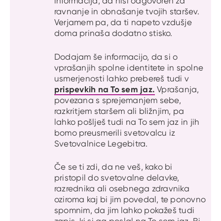
informacija, da nisi odgovoren za
ravnanje in obnašanje tvojih staršev.
Verjamem pa, da ti napeto vzdušje
doma prinaša dodatno stisko.
Dodajam še informacijo, da si o
vprašanjih spolne identitete in spolne
usmerjenosti lahko prebereš tudi v
prispevkih na To sem jaz.
Vprašanja,
povezana s sprejemanjem sebe,
razkritjem staršem ali bližnjim, pa
lahko pošlješ tudi na To sem jaz in jih
bomo preusmerili svetovalcu iz
Svetovalnice Legebitra.
Če se ti zdi, da ne veš, kako bi
pristopil do svetovalne delavke,
razrednika ali osebnega zdravnika
oziroma kaj bi jim povedal, te ponovno
spomnim, da jim lahko pokažeš tudi