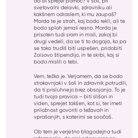
da bi sprejel pomoč? V šoli, pri
svetovalni delavki, zdravniku ali
kakšnem odraslem, ki mu zaupaš?
Morda te je strah, kaj bodo rekli, ali te
bodo sploh jemali resno. Morda je
prisoten tudi sram in misli, zakaj bi
drugi vedeli, da se ti to dogaja, ko pa
se tako trudiš biti uspešen, pridobiti
Zoisovo štipendijo, in te skrbi, kaj si
bodo mislili o tebi.
Vem, težko je. Verjamem, da se bodo
strokovnjaki v šoli in zdravnik potrudili,
da ti prisluhnejo brez obsojanja. To je
tudi tvoja pravica – biti slišan in
viden, sprejet takšen, kot si, ter imeti
priložnost govoriti o težavah in
vprašanjih, s katerimi se soočaš.
Ob tem je verjetno blagodejna tudi