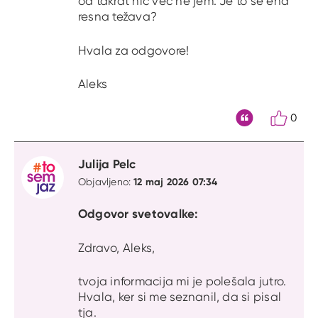
od takrat nič več ne jem. Je to še ena
resna težava?
Hvala za odgovore!
Aleks
0
Citat
Julija Pelc
12 maj 2026 07:34
Objavljeno:
Odgovor svetovalke:
Zdravo, Aleks,
tvoja informacija mi je polešala jutro.
Hvala, ker si me seznanil, da si pisal
tja.