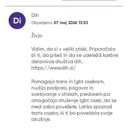
Dih
Di
07 maj 2026 13:53
Objavljeno:
Živjo
Vidim, da si v veliki stiski. Priporočala
bi ti, da pišeš in da se udeležiš kakšne
delavnice društva dih.
https://www.dih.si/
Pomagajo trans in lgbt osebam,
nudijo podporo, pogovor in
svetovanje v stiskah, predvsem pa
omogočajo druženje lgbt oseb, da se
med sabo povežete. Lahko spoznaš
trans osebo, ki ti bo povedala svoje
izkušnje.