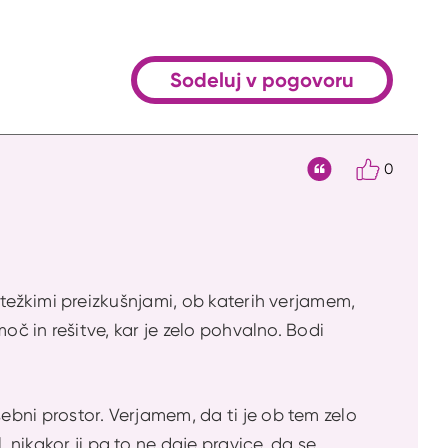
Sodeluj v pogovoru
0
Citat
l s težkimi preizkušnjami, ob katerih verjamem,
pomoč in rešitve, kar je zelo pohvalno. Bodi
osebni prostor. Verjamem, da ti je ob tem zelo
 nikakor ji pa to ne daje pravice, da se