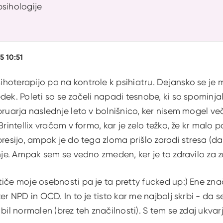
psihologije
5 10:51
oterapijo pa na kontrole k psihiatru. Dejansko se je m
dek. Poleti so se začeli napadi tesnobe, ki so spominjal
bruarja naslednje leto v bolnišnico, ker nisem mogel v
Brintellix vračam v formo, kar je zelo težko, že kr malo p
presijo, ampak je do tega zloma prišlo zaradi stresa (
anje. Ampak sem se vedno zmeden, ker je to zdravilo za
iče moje osebnosti pa je ta pretty fucked up:) Ene zna
ter NPD in OCD. In to je tisto kar me najbolj skrbi - 
 bil normalen (brez teh značilnosti). S tem se zdaj ukvar