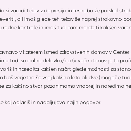
 da si zaradi težav z depresijo in tesnobo že poiskal str
everiti, ali imaš glede teh težav še naprej strokovno 
 redne kontrole in imaš tudi tam morebiti kakšen varen 
ravnavo v katerem izmed zdravstvenih domov v Center z
imu tudi socialno delavko/ca (v večini timov je ta profil
riš in naredita kakšen načrt glede možnosti za stanov
n boš verjetno še vsaj kakšno leto ali dve (mogoče tu
e se za kakšno stvar pozanimamo vnaprej in naredimo ne
e kaj oglasiš in nadaljujeva najin pogovor.