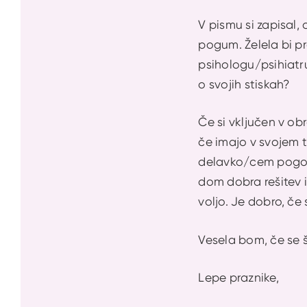
V pismu si zapisal,
pogum. Želela bi pr
psihologu/psihiatru
o svojih stiskah?
Če si vključen v ob
če imajo v svojem t
delavko/cem pogovo
dom dobra rešitev i
voljo. Je dobro, č
Vesela bom, če se š
Lepe praznike,