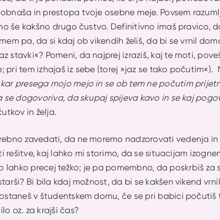
obnaša in prestopa tvoje osebne meje. Povsem razumljivo
etno še kakšno drugo čustvo. Definitivno imaš pravico, d
mem pa, da si kdaj ob vikendih želiš, da bi se vrnil dom
z stavki«? Pomeni, da najprej izraziš, kaj te moti, pove
če; pri tem izhajaš iz sebe (torej »jaz se tako počutim«).
kar presega mojo mejo in se ob tem ne počutim prijetno
pa se dogovoriva, da skupaj spijeva kavo in se kaj pogo
čutkov in želja.
trebno zavedati, da ne moremo nadzorovati vedenja in 
ati rešitve, kaj lahko mi storimo, da se situacijam izog
 to lahko precej težko; je pa pomembno, da poskrbiš za s
starši? Bi bila kdaj možnost, da bi se kakšen vikend v
d ostaneš v študentskem domu, če se pri babici počuti
lo oz. za krajši čas?