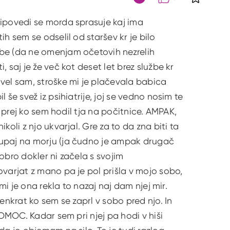
S klikom 
Citat
ripovedi se morda sprasuje kaj ima
h sem se odselil od staršev kr je bilo
ebe (da ne omenjam očetovih nezrelih
 saj je že več kot deset let brez službe kr
ivel sam, stroške mi je plačevala babica
še svež iz psihiatrije, joj se vedno nosim te
t prej ko sem hodil tja na počitnice. AMPAK,
oli z njo ukvarjal. Gre za to da zna biti ta
kupaj na morju (ja čudno je ampak drugač
dobro dokler ni začela s svojim
ovarjat z mano pa je pol prišla v mojo sobo,
mi je ona rekla to nazaj naj dam njej mir.
enkrat ko sem se zaprl v sobo pred njo. In
POMOC. Kadar sem pri njej pa hodi v hiši