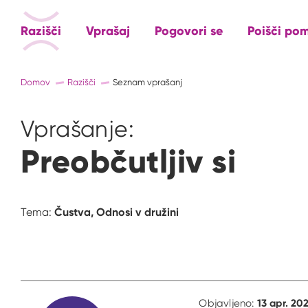
Razišči
Vprašaj
Pogovori se
Poišči po
Domov
Razišči
Seznam vprašanj
Vprašanje:
Preobčutljiv si
Čustva,
Odnosi v družini
Tema:
13 apr. 20
Objavljeno: