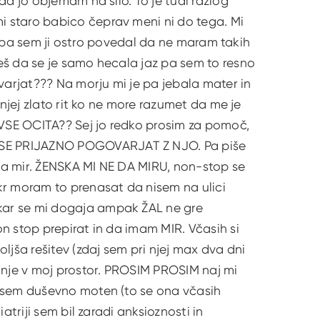
da jo objemam na silo. To je tudi razlog
 staro babico čeprav meni ni do tega. Mi
ec pa sem ji ostro povedal da ne maram takih
eš da se je samo hecala jaz pa sem to resno
arjat??? Na morju mi je pa jebala mater in
 njej zlato rit ko ne more razumet da me je
 VSE OCITA?? Sej jo redko prosim za pomoč,
 SE PRIJAZNO POGOVARJAT Z NJO. Pa piše
da mir. ŽENSKA MI NE DA MIRU, non-stop se
kr moram to prenasat da nisem na ulici
kar se mi dogaja ampak ŽAL ne gre
n stop prepirat in da imam MIR. Včasih si
ljša rešitev (zdaj sem pri njej max dva dni
vanje v moj prostor. PROSIM PROSIM naj mi
a sem duševno moten (to se ona včasih
atriji sem bil zaradi anksioznosti in