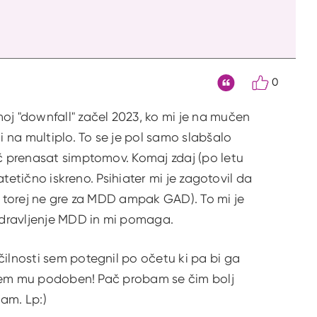
0
Citat
oj "downfall" začel 2023, ko mi je na mučen
i na multiplo. To se je pol samo slabšalo
eč prenasat simptomov. Komaj zdaj (po letu
atetično iskreno. Psihiater mi je zagotovil da
da torej ne gre za MDD ampak GAD). To mi je
 zdravljenje MDD in mi pomaga.
čilnosti sem potegnil po očetu ki pa bi ga
da sem mu podoben! Pač probam se čim bolj
jam. Lp:)