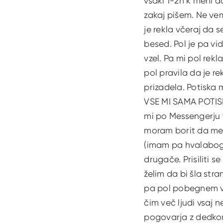
vsaki 1-2h k meni d
zakaj pišem. Ne ve
je rekla včeraj da 
besed. Pol je pa v
vzel. Pa mi pol re
pol pravila da je r
prizadela. Potiska 
VSE MI SAMA POTIS
mi po Messengerju 
moram borit da me 
(imam pa hvalabogu
drugače. Prisiliti 
želim da bi šla str
pa pol pobegnem v š
čim več ljudi vsaj
pogovarja z dedkom k