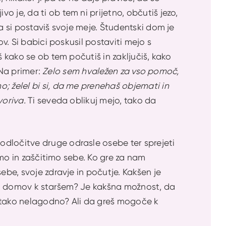
 je, da ti ob tem ni prijetno, občutiš jezo,
a si postaviš svoje meje. Študentski dom je
ov. Si babici poskusil postaviti mejo s
š kako se ob tem počutiš in zaključiš, kako
 Na primer:
Zelo sem hvaležen za vso pomoč,
; želel bi si, da me prenehaš objemati in
voriva.
Ti seveda oblikuj mejo, tako da
odločitve druge odrasle osebe ter sprejeti
nemo in zaščitimo sebe. Ko gre za nam
ebe, svoje zdravje in počutje. Kakšen je
rnil domov k staršem? Je kakšna možnost, da
š tako nelagodno? Ali da greš mogoče k