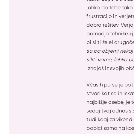
lahko do tebe tako 
frustracijo in verj
dobra rešitev. Verja
pomočjo tehnike »ja
bi si ti želel druga
so pa objemi nekaj 
siliti vame; lahko 
izhajaš iz svojih ob
Včasih pa se je po
stvari kot so in isk
najbližje osebe, je
sedaj tvoj odnos s 
tudi kdaj za viken
babici samo na kosi