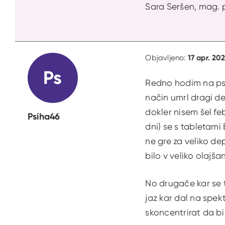
Sara Seršen, mag. 
17 apr. 202
Objavljeno:
Ps
Redno hodim na psih
način umrl dragi de
dokler nisem šel fe
Psiha46
dni) se s tabletami 
ne gre za veliko de
bilo v veliko olajš
No drugače kar se t
jaz kar dal na spek
skoncentrirat da bi