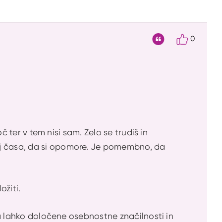
0
Citat
oč ter v tem nisi sam. Zelo se trudiš in
aj časa, da si opomore. Je pomembno, da
ožiti.
 da lahko določene osebnostne značilnosti in