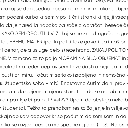
a preveri kako sem (jaz temu pravim kontrola). Pa hoče 
m zakaj se dobesedno obeša po meni in mi ukaze objemi
sem poceni kurba kr sem v politični stranki ki njej ji vs
idla da je naredila napako pa začela obračati besede č
kla KAKO SEM OBCUTLJIV. Zakaj se ne zna drugače pogov
ekla JEBEMU MATER ipd. In pol ti take govori da imaš pri
mi denar, dela usluge, celo streze hrano. ZAKAJ POL TO
NE. V zameno za to pa jo MORAM NA SILO OBJEMAT in
večkrat na teden čeprav sem to že dosti omejil da mi 
pusti pri miru. Počutim se tako izrabljeno in nemočno 
 študentsko sobo v mb). Enostavno čutim da ni prav 
se moram da objemam njeno staro telo da se ne rabim no
an ampak kje bi pa pol živel??? Upam da obstaja neka bo
tudenta). Težko to prenašam res to žaljenje in vsilje
 nekaj napise v odgovor kr še počutim da sem sam in d
o se razjezil češ da me spet nekaj goni). P.S.: Na psihi