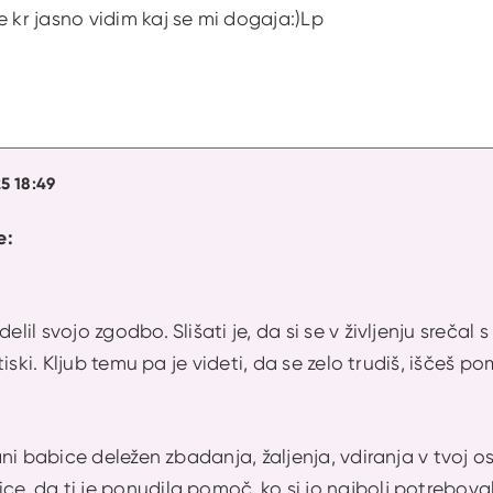
e kr jasno vidim kaj se mi dogaja:)Lp
25 18:49
e:
delil svojo zgodbo. Slišati je, da si se v življenju sreča
 stiski. Kljub temu pa je videti, da se zelo trudiš, iščeš 
trani babice deležen zbadanja, žaljenja, vdiranja v tvoj 
ce, da ti je ponudila pomoč, ko si jo najbolj potreboval,