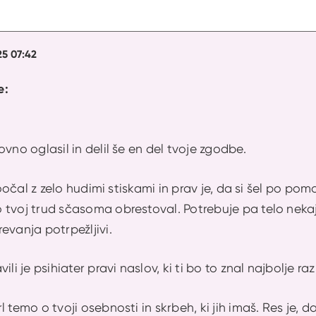
25 07:42
e:
vno oglasil in delil še en del tvoje zgodbe.
 soočal z zelo hudimi stiskami in prav je, da si šel po pom
 tvoj trud sčasoma obrestoval. Potrebuje pa telo nek
revanja potrpežljivi.
li je psihiater pravi naslov, ki ti bo to znal najbolje razl
l temo o tvoji osebnosti in skrbeh, ki jih imaš. Res je,