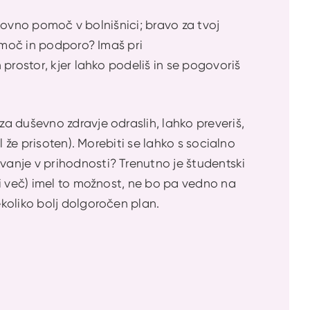
okovno pomoč v bolnišnici; bravo za tvoj
pomoč in podporo? Imaš pri
prostor, kjer lahko podeliš in se pogovoriš
a duševno zdravje odraslih, lahko preveriš,
 že prisoten). Morebiti se lahko s socialno
anje v prihodnosti? Trenutno je študentski
di več) imel to možnost, ne bo pa vedno na
koliko bolj dolgoročen plan.