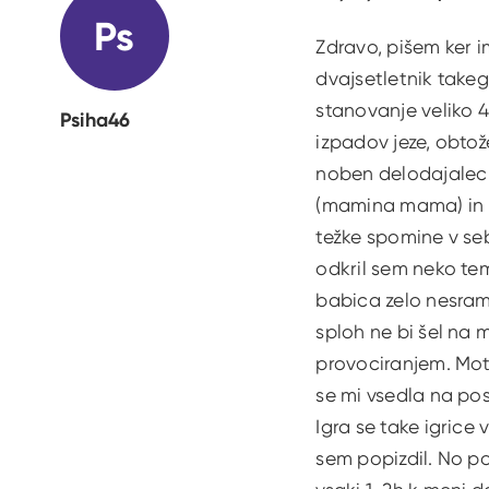
Ps
Zdravo, pišem ker 
dvajsetletnik takeg
stanovanje veliko 
Psiha46
izpadov jeze, obtož
noben delodajalec n
(mamina mama) in mi
težke spomine v sebi
odkril sem neko tem
babica zelo nesram
sploh ne bi šel na m
provociranjem. Moti
se mi vsedla na post
Igra se take igrice
sem popizdil. No po