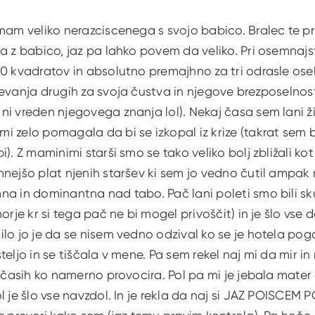
imam veliko nerazciscenega s svojo babico. Bralec te p
a z babico, jaz pa lahko povem da veliko. Pri osemnajsti
40 kvadratov in absolutno premajhno za tri odrasle os
evanja drugih za svoja čustva in njegove brezposelnosti,
i vreden njegovega znanja lol). Nekaj časa sem lani ž
 zelo pomagala da bi se izkopal iz krize (takrat sem bil 
). Z maminimi starši smo se tako veliko bolj zbližali ko
nejšo plat njenih staršev ki sem jo vedno čutil ampak nik
na in dominantna nad tabo. Pač lani poleti smo bili s
orje kr si tega pač ne bi mogel privoščit) in je šlo vse 
lo jo je da se nisem vedno odzival ko se je hotela pog
eljo in se tiščala v mene. Pa sem rekel naj mi da mir in 
 včasih ko namerno provocira. Pol pa mi je jebala mater 
l je šlo vse navzdol. In je rekla da naj si JAZ POISCEM 