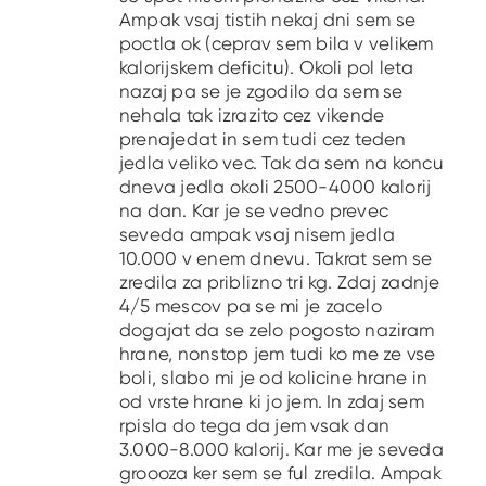
Ampak vsaj tistih nekaj dni sem se
poctla ok (ceprav sem bila v velikem
kalorijskem deficitu). Okoli pol leta
nazaj pa se je zgodilo da sem se
nehala tak izrazito cez vikende
prenajedat in sem tudi cez teden
jedla veliko vec. Tak da sem na koncu
dneva jedla okoli 2500-4000 kalorij
na dan. Kar je se vedno prevec
seveda ampak vsaj nisem jedla
10.000 v enem dnevu. Takrat sem se
zredila za priblizno tri kg. Zdaj zadnje
4/5 mescov pa se mi je zacelo
dogajat da se zelo pogosto naziram
hrane, nonstop jem tudi ko me ze vse
boli, slabo mi je od kolicine hrane in
od vrste hrane ki jo jem. In zdaj sem
rpisla do tega da jem vsak dan
3.000-8.000 kalorij. Kar me je seveda
groooza ker sem se ful zredila. Ampak