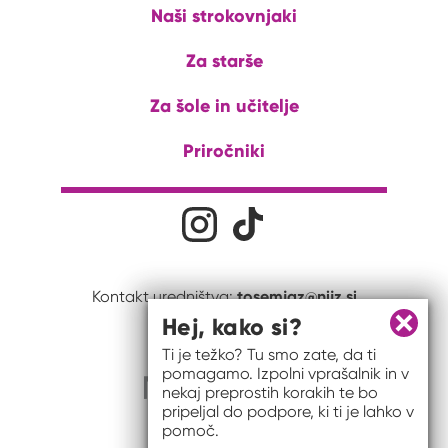
Naši strokovnjaki
Za starše
Za šole in učitelje
Priročniki
Družabna omrežja
Na naš Instagram profil
Na naš Tiktok profil
tosemjaz@nijz.si
Kontakt uredništva:
Hej, kako si?
Zapri 
Ti je težko? Tu smo zate, da ti
pomagamo. Izpolni vprašalnik in v
nekaj preprostih korakih te bo
pripeljal do podpore, ki ti je lahko v
pomoč.