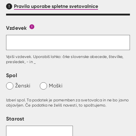
Pravila uporabe spletne svetovalnice
Vzdevek
Obrazec, kjer lahko zastaviš vprašanje
Gumb s pojasnilom, kaj mora uporabnik vpisat 
Vpiši vzdevek. Uporabiš lahko: črke slovenske abecede, številke,
presledek, - in _
Spol
Ženski
Moški
Izberi spol. Ta podatek je pomemben za svetovalca in ne bo javno
objavljen. Če podatka ne želiš navesti, to spoštujemo.
Starost