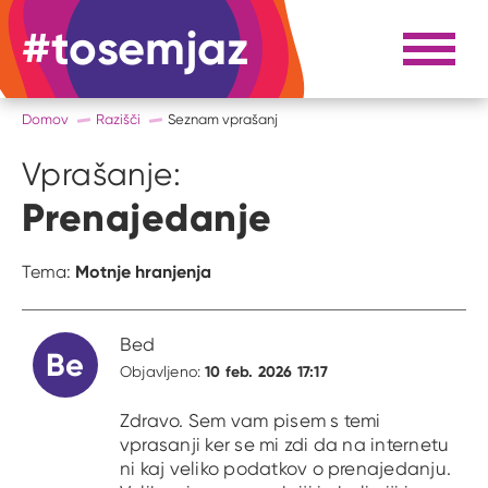
#tosemjaz
#to sem jaz
Razpri 
Domov
Razišči
Seznam vprašanj
Vprašanje:
Prenajedanje
Motnje hranjenja
Tema:
Bed
Be
10 feb. 2026 17:17
Objavljeno:
Zdravo. Sem vam pisem s temi
vprasanji ker se mi zdi da na internetu
ni kaj veliko podatkov o prenajedanju.