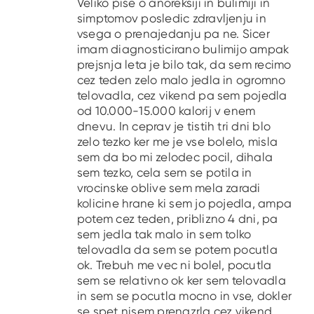
Veliko pise o anoreksiji in bulimiji in
simptomov posledic zdravljenju in
vsega o prenajedanju pa ne. Sicer
imam diagnosticirano bulimijo ampak
prejsnja leta je bilo tak, da sem recimo
cez teden zelo malo jedla in ogromno
telovadla, cez vikend pa sem pojedla
od 10.000-15.000 kalorij v enem
dnevu. In ceprav je tistih tri dni blo
zelo tezko ker me je vse bolelo, misla
sem da bo mi zelodec pocil, dihala
sem tezko, cela sem se potila in
vrocinske oblive sem mela zaradi
kolicine hrane ki sem jo pojedla, ampa
potem cez teden, priblizno 4 dni, pa
sem jedla tak malo in sem tolko
telovadla da sem se potem pocutla
ok. Trebuh me vec ni bolel, pocutla
sem se relativno ok ker sem telovadla
in sem se pocutla mocno in vse, dokler
se spet nisem prenazrla cez vikend.