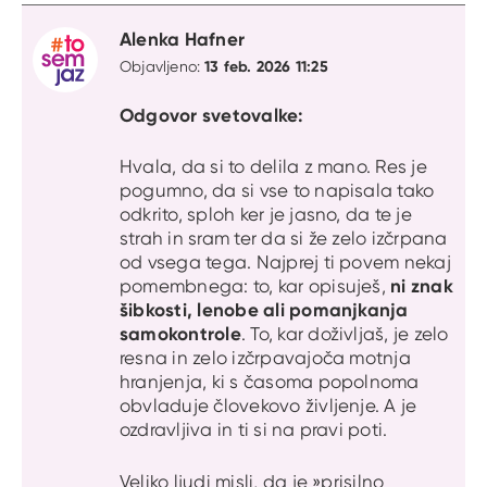
Alenka Hafner
13 feb. 2026 11:25
Objavljeno:
Odgovor svetovalke:
Hvala, da si to delila z mano. Res je
pogumno, da si vse to napisala tako
odkrito, sploh ker je jasno, da te je
strah in sram ter da si že zelo izčrpana
od vsega tega. Najprej ti povem nekaj
ni znak
pomembnega: to, kar opisuješ,
šibkosti, lenobe ali pomanjkanja
samokontrole
. To, kar doživljaš, je zelo
resna in zelo izčrpavajoča motnja
hranjenja, ki s časoma popolnoma
obvladuje človekovo življenje. A je
ozdravljiva in ti si na pravi poti.
Veliko ljudi misli, da je »prisilno