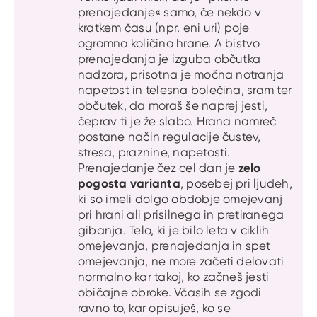
prenajedanje« samo, če nekdo v
kratkem času (npr. eni uri) poje
ogromno količino hrane. A bistvo
prenajedanja je izguba občutka
nadzora, prisotna je močna notranja
napetost in telesna bolečina, sram ter
občutek, da moraš še naprej jesti,
čeprav ti je že slabo. Hrana namreč
postane način regulacije čustev,
stresa, praznine, napetosti.
zelo
Prenajedanje čez cel dan je
pogosta varianta
, posebej pri ljudeh,
ki so imeli dolgo obdobje omejevanj
pri hrani ali prisilnega in pretiranega
gibanja. Telo, ki je bilo leta v ciklih
omejevanja, prenajedanja in spet
omejevanja, ne more začeti delovati
normalno kar takoj, ko začneš jesti
običajne obroke. Včasih se zgodi
ravno to, kar opisuješ, ko se