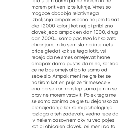
leta s tem borim pa ne morem in ne
morem prit ven iz te luknje. Vmes so
mogoce obdobja relativnega
izboljsnja ampak vseeno ne jem takrat
okoli 2000 kalorij kot naj bi priblizno
clovek jedo ampak en dan 1000, drug
dan 3000... samo pac tezo lahko zato
ohranjam. In ko sem sla na internetu
pride gledat kak se tega lotit, vsi
recejo da ne smes omejevat hrane
amapak damo pustis da mine, ker kao
ce ne bos omejval bo to samo od
sebe slo. Ampak meni ne gre ker se
naziram kot en pujs ze tir mesece v
eno pa se kar nonstop samo jem in se
prav ne morem vstavit. Polek tega me
se samo zanima ce gre tu dejansko za
prenajedanje ker ko mi psihologinja
razlaga o teh zadevah, vedno rece da
v nekem casovnem okviru vec pojes
kot bi obicajen clovek, pri meni pa to