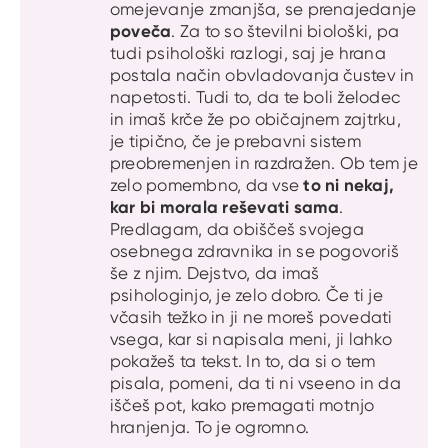
omejevanje zmanjša, se prenajedanje
poveča
. Za to so številni biološki, pa
tudi psihološki razlogi, saj je hrana
postala način obvladovanja čustev in
napetosti. Tudi to, da te boli želodec
in imaš krče že po običajnem zajtrku,
je tipično, če je prebavni sistem
preobremenjen in razdražen. Ob tem je
to ni nekaj,
zelo pomembno, da vse
kar bi morala reševati sama
.
Predlagam, da obiščeš svojega
osebnega zdravnika in se pogovoriš
še z njim. Dejstvo, da imaš
psihologinjo, je zelo dobro. Če ti je
včasih težko in ji ne moreš povedati
vsega, kar si napisala meni, ji lahko
pokažeš ta tekst. In to, da si o tem
pisala, pomeni, da ti ni vseeno in da
iščeš pot, kako premagati motnjo
hranjenja. To je ogromno.