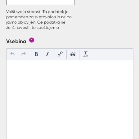
Vpiši svojo starost. Ta podatek je
pomemben za svetovalca in ne bo
javno objavljen. Če podatka ne
želiš navesti, to spoštujemo.
Vsebina
Gumb s pojasnilom, kaj mora uporabnik vpisat v