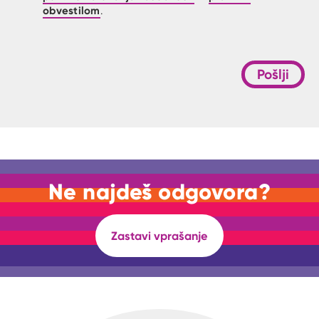
obvestilom
.
Pošlji
Ne najdeš odgovora?
Zastavi vprašanje