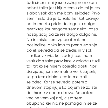
tudi sicer mi ni jasno zakaj ne morem
nehat tolko jest kljub temu da mi je res
slabo vsak dan me bomi zelodec. Prvo
sem misla da je to zato, ker kot pravijo
na internetu pride do tega ko dolgo
restriktas kar mogoce sem nekaj casa
nazaj, zdaj pa ze res dolgo dolgo ne.
No in misla sem vprasat kaksne
posledice lahko ima to prenajedanje
polek seveda da se zredis in visok
sladkor v krvi... ker zadnji cas mam
vsak dan take prav krce v zelodcu tudi
takrat ko se nisem oojedla dosti. Npr
da zjutraj jem normalno velik zajterk,
ze po tem dobim krce in me boli
zelodec. Kar se seveda potem z
dnevom stopnjuje ko pojem se za stiri
dni hrane v enem dnevu. Ampak res
vec ne vem kaj naj, cisto sem
obupana ker nic ne pomaga in se ze