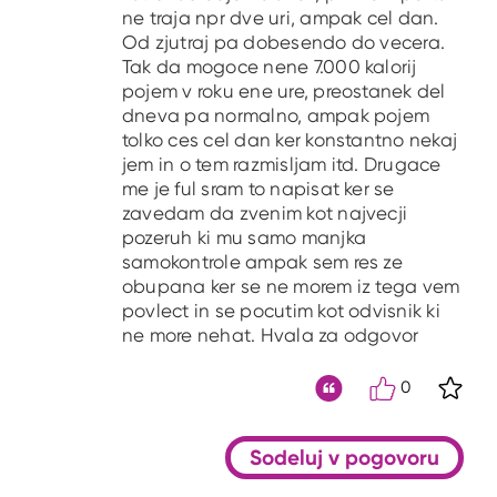
ne traja npr dve uri, ampak cel dan.
Od zjutraj pa dobesendo do vecera.
Tak da mogoce nene 7.000 kalorij
pojem v roku ene ure, preostanek del
dneva pa normalno, ampak pojem
tolko ces cel dan ker konstantno nekaj
jem in o tem razmisljam itd. Drugace
me je ful sram to napisat ker se
zavedam da zvenim kot najvecji
pozeruh ki mu samo manjka
samokontrole ampak sem res ze
obupana ker se ne morem iz tega vem
povlect in se pocutim kot odvisnik ki
ne more nehat. Hvala za odgovor
0
S kli
Citat
Sodeluj v pogovoru