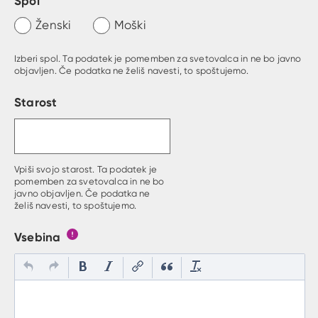
Spol
Ženski
Moški
Izberi spol. Ta podatek je pomemben za svetovalca in ne bo javno
objavljen. Če podatka ne želiš navesti, to spoštujemo.
Starost
Vpiši svojo starost. Ta podatek je
pomemben za svetovalca in ne bo
javno objavljen. Če podatka ne
želiš navesti, to spoštujemo.
Vsebina
Gumb s pojasnilom, kaj mora uporabnik vpisat v