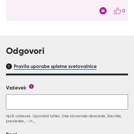
0
Citat
Odgovori
Pravila uporabe spletne svetovalnice
Vzdevek
Obrazec, kjer lahko zastaviš vprašanje
Gumb s pojasnilom, kaj mora uporabnik vpisat 
Vpiši vzdevek. Uporabiš lahko: črke slovenske abecede, številke,
presledek, - in _