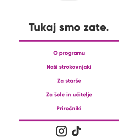
Tukaj smo zate.
O programu
Naši strokovnjaki
Za starše
Za šole in učitelje
Priročniki
Družabna omrežja
Na naš Instagram profil
Na naš Tiktok profil