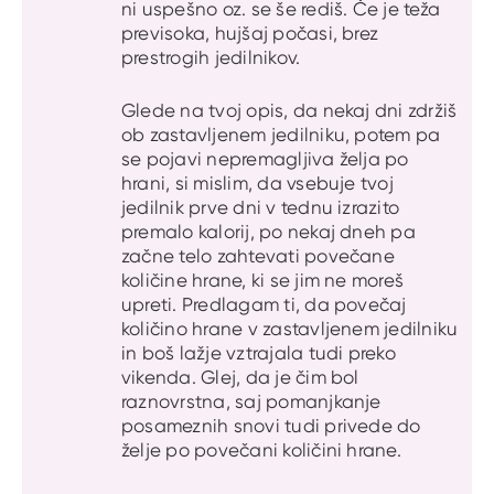
ni uspešno oz. se še rediš. Če je teža
previsoka, hujšaj počasi, brez
prestrogih jedilnikov.
Glede na tvoj opis, da nekaj dni zdržiš
ob zastavljenem jedilniku, potem pa
se pojavi nepremagljiva želja po
hrani, si mislim, da vsebuje tvoj
jedilnik prve dni v tednu izrazito
premalo kalorij, po nekaj dneh pa
začne telo zahtevati povečane
količine hrane, ki se jim ne moreš
upreti. Predlagam ti, da povečaj
količino hrane v zastavljenem jedilniku
in boš lažje vztrajala tudi preko
vikenda. Glej, da je čim bol
raznovrstna, saj pomanjkanje
posameznih snovi tudi privede do
želje po povečani količini hrane.