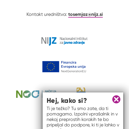
tosemjaz@nijz.si
Kontakt uredništva:
Hej, kako si?
Zapri 
Ti je težko? Tu smo zate, da ti
pomagamo. Izpolni vprašalnik in v
nekaj preprostih korakih te bo
pripeljal do podpore, ki ti je lahko v