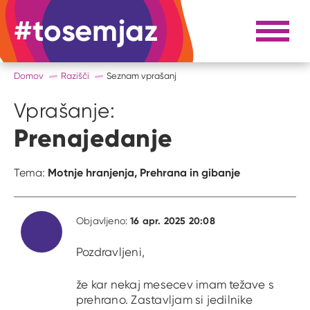
#tosemjaz
#to sem jaz
Razpri 
Domov
Razišči
Seznam vprašanj
Vprašanje:
Prenajedanje
Motnje hranjenja,
Prehrana in gibanje
Tema:
16 apr. 2025 20:08
Objavljeno:
Pozdravljeni,
že kar nekaj mesecev imam težave s
prehrano. Zastavljam si jedilnike