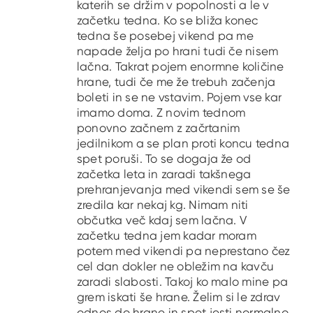
katerih se držim v popolnosti a le v
začetku tedna. Ko se bliža konec
tedna še posebej vikend pa me
napade želja po hrani tudi če nisem
lačna. Takrat pojem enormne količine
hrane, tudi če me že trebuh začenja
boleti in se ne vstavim. Pojem vse kar
imamo doma. Z novim tednom
ponovno začnem z začrtanim
jedilnikom a se plan proti koncu tedna
spet poruši. To se dogaja že od
začetka leta in zaradi takšnega
prehranjevanja med vikendi sem se še
zredila kar nekaj kg. Nimam niti
občutka več kdaj sem lačna. V
začetku tedna jem kadar moram
potem med vikendi pa neprestano čez
cel dan dokler ne obležim na kavču
zaradi slabosti. Takoj ko malo mine pa
grem iskati še hrane. Želim si le zdrav
odnos do hrane in spet jesti normalno.