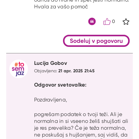
Hvala za vašo pomoč
0
S kli
Citat
Sodeluj v pogovoru
Lucija Gobov
21 apr. 2025 21:45
Objavljeno:
Odgovor svetovalke:
Pozdravljena,
pogrešam podatek o tvoji teži. Ali je
normalna in si vseeno želiš shujšati ali
je res prevelika? Če je teža normalna,
ne poskušaj s hujšanjem, saj vidiš, da