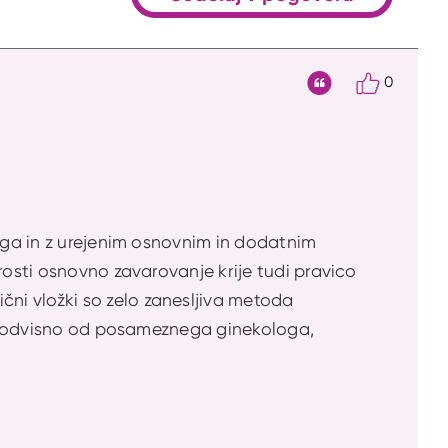
0
Citat
loga in z urejenim osnovnim in dodatnim
rosti osnovno zavarovanje krije tudi pravico
ni vložki so zelo zanesljiva metoda
iko odvisno od posameznega ginekologa,