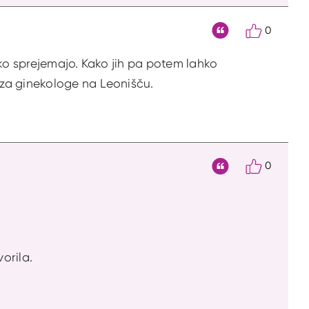
0
Citat
hko sprejemajo. Kako jih pa potem lahko
 za ginekologe na Leonišču.
0
Citat
orila.