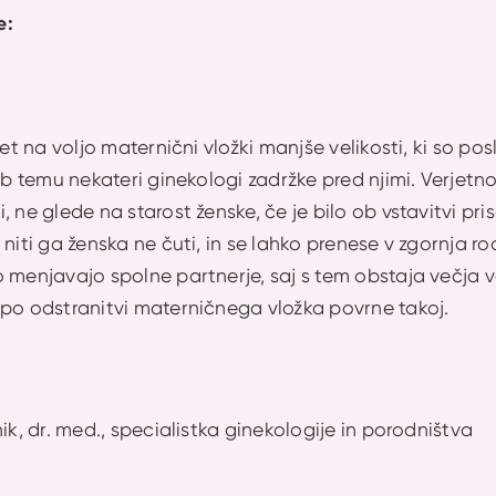
e:
let na voljo maternični vložki manjše velikosti, ki so pos
jub temu nekateri ginekologi zadržke pred njimi. Verjetn
 ne glede na starost ženske, če je bilo ob vstavitvi priso
 niti ga ženska ne čuti, in se lahko prenese v zgornja r
 menjavajo spolne partnerje, saj s tem obstaja večja v
 po odstranitvi materničnega vložka povrne takoj.
ik, dr. med., specialistka ginekologije in porodništva