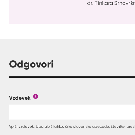
dr. Tinkara Srnovršn
Odgovori
Vzdevek
Obrazec, kjer lahko zastaviš vprašanje
Gumb s pojasnilom, kaj mora uporabnik vpisa
Vpiši vzdevek. Uporabiš lahko: črke slovenske abecede, številke, presl