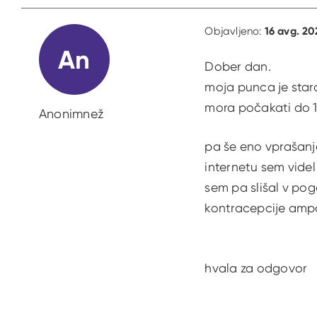
16 avg. 20
Objavljeno:
An
Dober dan.
moja punca je stara 
mora počakati do 19
Anonimnež
pa še eno vprašanj
internetu sem videl
sem pa slišal v pogo
kontracepcije ampa
hvala za odgovor