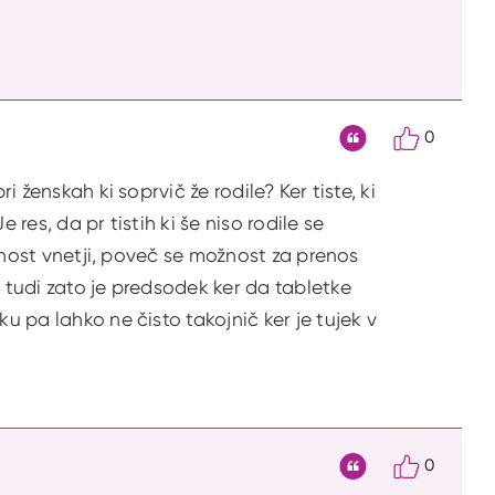
0
Citat
i ženskah ki soprvič že rodile? Ker tiste, ki
e res, da pr tistih ki še niso rodile se
jetnost vnetji, poveč se možnost za prenos
a tudi zato je predsodek ker da tabletke
u pa lahko ne čisto takojnič ker je tujek v
0
Citat