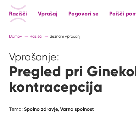
Razišči
Vprašaj
Pogovori se
Poišči po
Domov
Razišči
Seznam vprašanj
Vprašanje:
Pregled pri Gineko
kontracepcija
Spolno zdravje,
Varna spolnost
Tema: