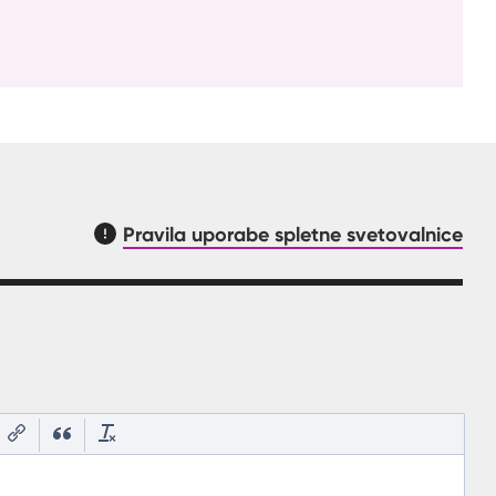
Pravila uporabe spletne svetovalnice
asnilom, kaj mora uporabnik vpisat v polje