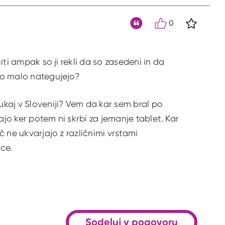
0
S klikom 
Citat
čiti ampak so ji rekli da so zasedeni in da
amo malo nategujejo?
kaj v Sloveniji? Vem da kar sem bral po
ajo ker potem ni skrbi za jemanje tablet. Kar
č ne ukvarjajo z različnimi vrstami
ice.
Sodeluj v pogovoru