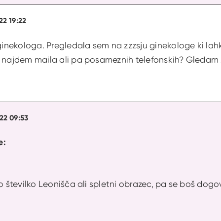
22 19:22
 ginekologa. Pregledala sem na zzzsju ginekologe ki la
e najdem maila ali pa posameznih telefonskih? Gledam
22 09:53
e:
ko številko Leonišča ali spletni obrazec, pa se boš dogov