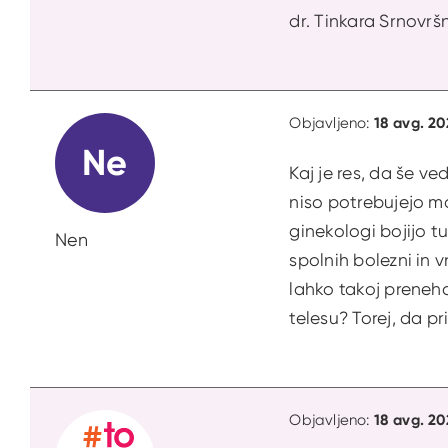
dr. Tinkara Srnovršn
18 avg. 20
Objavljeno:
Ne
Kaj je res, da še ve
niso potrebujejo manj
ginekologi bojijo tu
Nen
spolnih bolezni in 
lahko takoj preneha
telesu? Torej, da p
18 avg. 20
Objavljeno: