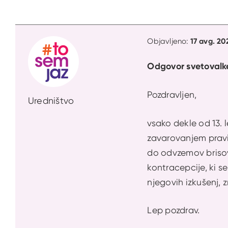
17 avg. 20
Objavljeno:
Odgovor svetovalk
Pozdravljen,
Uredništvo
vsako dekle od 13. 
zavarovanjem pravic
do odvzemov brisov
kontracepcije, ki s
njegovih izkušenj, z
Lep pozdrav.