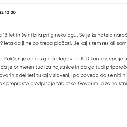
22 10:00
18 let in še ni bila pri ginekologu. Se je že hotela naro
 leta da ji ne bo treba plačati. Je kaj s tem res ali s
e. Kakšen je odnos ginekologov do IUD kontracepcije tu
 da je primeren tudi za najstnice in da ga tudi priporoč
vorih z dekleti tukaj v sloveniji pa povedo da se niti ni
k preprosto predpišejo tabletke. Govorim ja za najstn