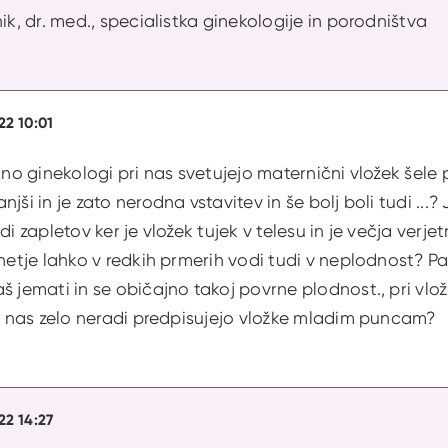
ik, dr. med., specialistka ginekologije in porodništva
22 10:01
dno ginekologi pri nas svetujejo maternični vložek šele pr
ši in je zato nerodna vstavitev in še bolj boli tudi ...? J
di zapletov ker je vložek tujek v telesu in je večja ver
vnetje lahko v redkih prmerih vodi tudi v neplodnost? P
š jemati in se običajno takoj povrne plodnost., pri vložk
ri nas zelo neradi predpisujejo vložke mladim puncam?
22 14:27