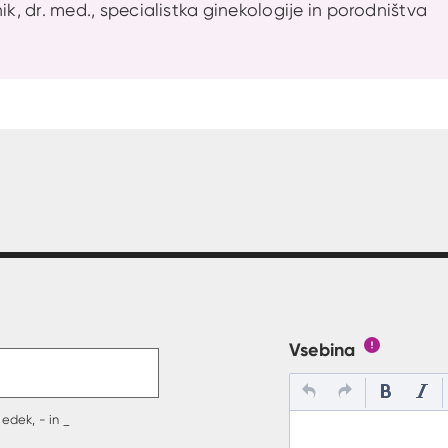
ik, dr. med., specialistka ginekologije in porodništva
t v polje
Vsebina
Gumb s poj
edek, - in _