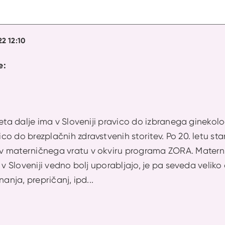
22 12:10
e:
leta dalje ima v Sloveniji pravico do izbranega gineko
o do brezplačnih zdravstvenih storitev. Po 20. letu sta
 materničnega vratu v okviru programa ZORA. Maternič
e v Sloveniji vedno bolj uporabljajo, je pa seveda vel
nanja, prepričanj, ipd...