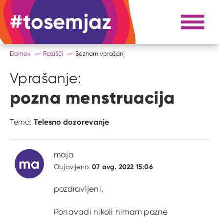
#tosemjaz
#to sem jaz
Razpri 
Domov
Razišči
Seznam vprašanj
Vprašanje:
pozna menstruacija
Telesno dozorevanje
Tema:
maja
ma
07 avg. 2022 15:06
Objavljeno:
pozdravljeni,
Ponavadi nikoli nimam pozne