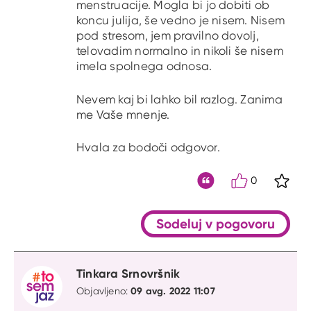
menstruacije. Mogla bi jo dobiti ob
koncu julija, še vedno je nisem. Nisem
pod stresom, jem pravilno dovolj,
telovadim normalno in nikoli še nisem
imela spolnega odnosa.
Nevem kaj bi lahko bil razlog. Zanima
me Vaše mnenje.
Hvala za bodoči odgovor.
0
S kli
Citat
Sodeluj v pogovoru
Tinkara Srnovršnik
09 avg. 2022 11:07
Objavljeno: