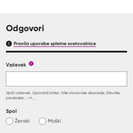
Odgovori
Pravila uporabe spletne svetovalnice
Vzdevek
Obrazec, kjer lahko zastaviš vprašanje
Gumb s pojasnilom, kaj mora uporabnik vpisat 
Vpiši vzdevek. Uporabiš lahko: črke slovenske abecede, številke,
presledek, - in _
Spol
Ženski
Moški