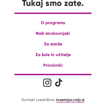
Tukaj smo zate.
O programu
Naši strokovnjaki
Za starše
Za šole in učitelje
Priročniki
Družabna omrežja
Na naš Instagram profil
Na naš Tiktok profil
tosemjaz@nijz.si
Kontakt uredništva: