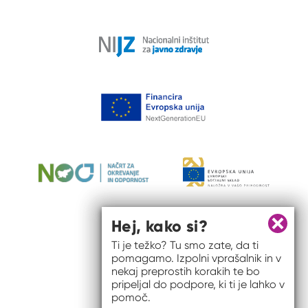
Hej, kako si?
Zapri 
Ti je težko? Tu smo zate, da ti
pomagamo. Izpolni vprašalnik in v
nekaj preprostih korakih te bo
pripeljal do podpore, ki ti je lahko v
pomoč.