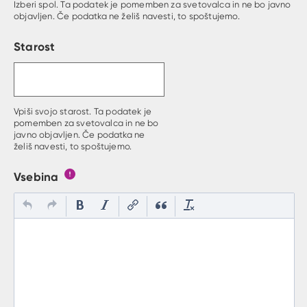
Izberi spol. Ta podatek je pomemben za svetovalca in ne bo javno
objavljen. Če podatka ne želiš navesti, to spoštujemo.
Starost
Vpiši svojo starost. Ta podatek je
pomemben za svetovalca in ne bo
javno objavljen. Če podatka ne
želiš navesti, to spoštujemo.
Vsebina
Gumb s pojasnilom, kaj mora uporabnik vpisat v