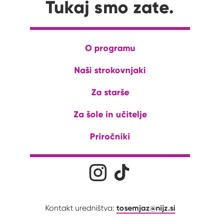
Tukaj smo zate.
O programu
Naši strokovnjaki
Za starše
Za šole in učitelje
Priročniki
Družabna omrežja
Na naš Instagram profil
Na naš Tiktok profil
tosemjaz@nijz.si
Kontakt uredništva: