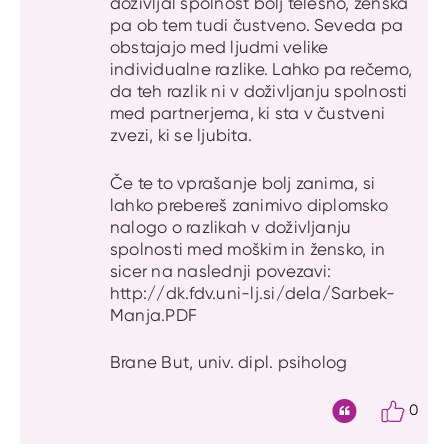
doživljal spolnost bolj telesno, ženska
pa ob tem tudi čustveno. Seveda pa
obstajajo med ljudmi velike
individualne razlike. Lahko pa rečemo,
da teh razlik ni v doživljanju spolnosti
med partnerjema, ki sta v čustveni
zvezi, ki se ljubita.
Če te to vprašanje bolj zanima, si
lahko prebereš zanimivo diplomsko
nalogo o razlikah v doživljanju
spolnosti med moškim in žensko, in
sicer na naslednji povezavi:
http://dk.fdv.uni-lj.si/dela/Sarbek-
Manja.PDF
Brane But, univ. dipl. psiholog
0
Citat