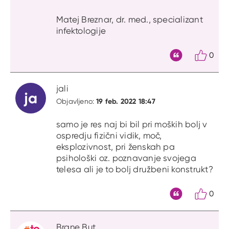
Matej Breznar, dr. med., specializant
infektologije
0
Citat
jali
ja
19 feb. 2022 18:47
Objavljeno:
samo je res naj bi bil pri moških bolj v
ospredju fizični vidik, moč,
eksplozivnost, pri ženskah pa
psihološki oz. poznavanje svojega
telesa ali je to bolj družbeni konstrukt?
0
Citat
Brane But