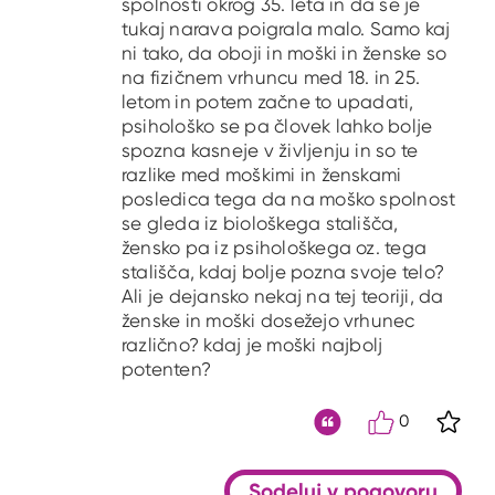
spolnosti okrog 35. leta in da se je
tukaj narava poigrala malo. Samo kaj
ni tako, da oboji in moški in ženske so
na fizičnem vrhuncu med 18. in 25.
letom in potem začne to upadati,
psihološko se pa človek lahko bolje
spozna kasneje v življenju in so te
razlike med moškimi in ženskami
posledica tega da na moško spolnost
se gleda iz biološkega stališča,
žensko pa iz psihološkega oz. tega
stališča, kdaj bolje pozna svoje telo?
Ali je dejansko nekaj na tej teoriji, da
ženske in moški dosežejo vrhunec
različno? kdaj je moški najbolj
potenten?
0
S kli
Citat
Sodeluj v pogovoru