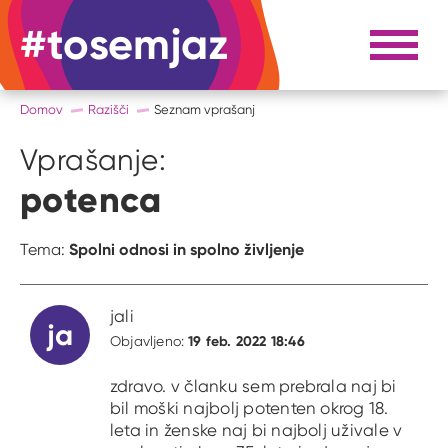
#tosemjaz
#to sem jaz
Razpri 
Domov
Razišči
Seznam vprašanj
Vprašanje:
potenca
Spolni odnosi in spolno življenje
Tema:
jali
ja
19 feb. 2022 18:46
Objavljeno:
zdravo. v članku sem prebrala naj bi
bil moški najbolj potenten okrog 18.
leta in ženske naj bi najbolj uživale v