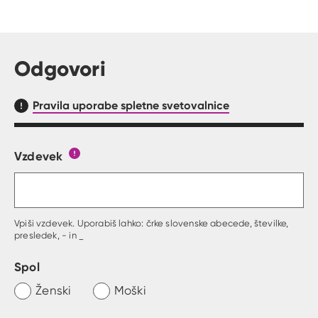
Odgovori
Pravila uporabe spletne svetovalnice
Vzdevek
Obrazec, kjer lahko zastaviš vprašanje
Gumb s pojasnilom, kaj mora uporabnik vpisat 
Vpiši vzdevek. Uporabiš lahko: črke slovenske abecede, številke,
presledek, - in _
Spol
Ženski
Moški