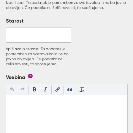
Izberi spol. Ta podatek je pomemben za svetovalca in ne bo javno
objavljen. Če podatka ne želiš navesti, to spoštujemo.
Starost
Vpiši svojo starost. Ta podatek je
pomemben za svetovalca in ne bo
javno objavljen. Če podatka ne
želiš navesti, to spoštujemo.
Vsebina
Gumb s pojasnilom, kaj mora uporabnik vpisat v