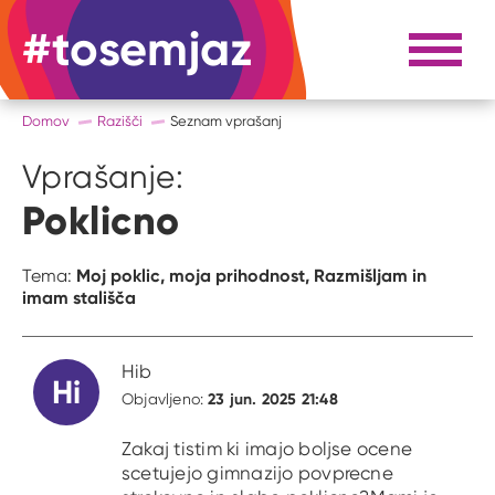
#tosemjaz
#to sem jaz
Razpri 
Domov
Razišči
Seznam vprašanj
Vprašanje:
Poklicno
Moj poklic, moja prihodnost,
Razmišljam in
Tema:
imam stališča
Hib
Hi
23 jun. 2025 21:48
Objavljeno:
Zakaj tistim ki imajo boljse ocene
scetujejo gimnazijo povprecne