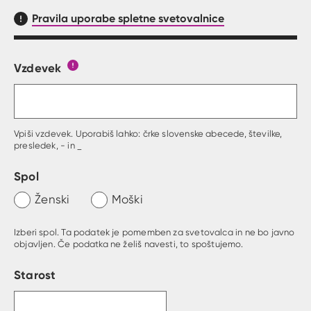
Pravila uporabe spletne svetovalnice
Vzdevek
Obrazec, kjer lahko zastaviš vprašanje
Gumb s pojasnilom, kaj mora uporabnik vpisat 
Vpiši vzdevek. Uporabiš lahko: črke slovenske abecede, številke,
presledek, - in _
Spol
Ženski
Moški
Izberi spol. Ta podatek je pomemben za svetovalca in ne bo javno
objavljen. Če podatka ne želiš navesti, to spoštujemo.
Starost