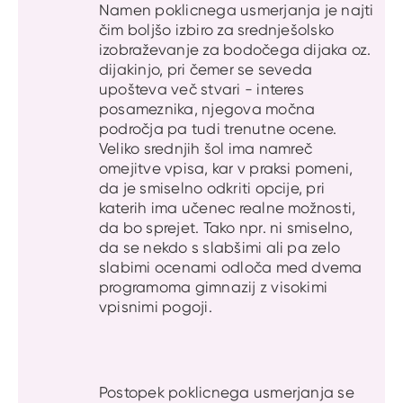
Namen poklicnega usmerjanja je najti
čim boljšo izbiro za srednješolsko
izobraževanje za bodočega dijaka oz.
dijakinjo, pri čemer se seveda
upošteva več stvari - interes
posameznika, njegova močna
področja pa tudi trenutne ocene.
Veliko srednjih šol ima namreč
omejitve vpisa, kar v praksi pomeni,
da je smiselno odkriti opcije, pri
katerih ima učenec realne možnosti,
da bo sprejet. Tako npr. ni smiselno,
da se nekdo s slabšimi ali pa zelo
slabimi ocenami odloča med dvema
programoma gimnazij z visokimi
vpisnimi pogoji.
Postopek poklicnega usmerjanja se