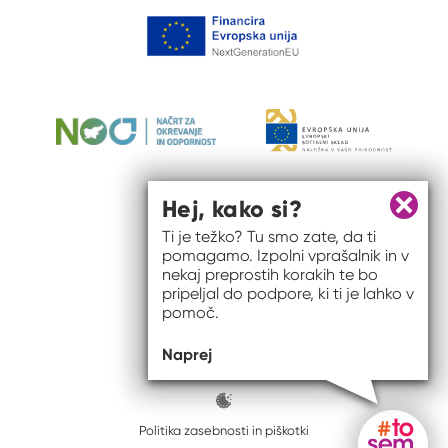
Hej, kako si?
Zapri 
Ti je težko? Tu smo zate, da ti
pomagamo. Izpolni vprašalnik in v
nekaj preprostih korakih te bo
pripeljal do podpore, ki ti je lahko v
pomoč.
© 2026 #to sem jaz
Naprej
ISSN spletišča: 2820-5960
Politika zasebnosti in piškotki