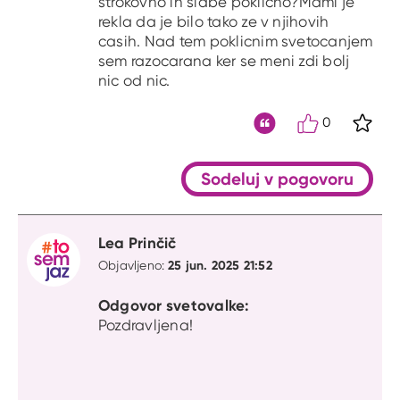
strokovno in slabe poklicno?Mami je
rekla da je bilo tako ze v njihovih
casih. Nad tem poklicnim svetocanjem
sem razocarana ker se meni zdi bolj
nic od nic.
0
S kli
Citat
Sodeluj v pogovoru
Lea Prinčič
25 jun. 2025 21:52
Objavljeno:
Odgovor svetovalke:
Pozdravljena!