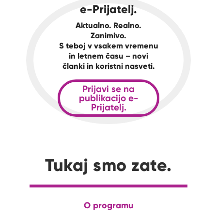
e-Prijatelj.
Aktualno. Realno.
Zanimivo.
S teboj v vsakem vremenu
in letnem času – novi
članki in koristni nasveti.
Prijavi se na
publikacijo e-
Prijatelj.
Tukaj smo zate.
O programu