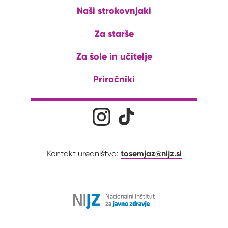
Naši strokovnjaki
Za starše
Za šole in učitelje
Priročniki
Družabna omrežja
Na naš Instagram profil
Na naš Tiktok profil
tosemjaz@nijz.si
Kontakt uredništva: