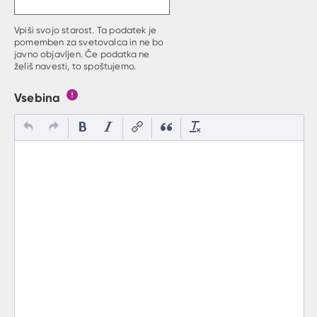
Vpiši svojo starost. Ta podatek je
pomemben za svetovalca in ne bo
javno objavljen. Če podatka ne
želiš navesti, to spoštujemo.
Vsebina
Gumb s pojasnilom, kaj mora uporabnik vpisat v