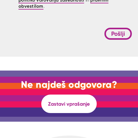
in
obvestilom
.
Pošlji
Ne najdeš odgovora?
Zastavi vprašanje