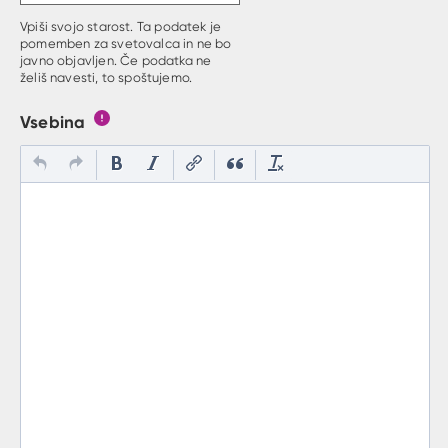
Vpiši svojo starost. Ta podatek je
pomemben za svetovalca in ne bo
javno objavljen. Če podatka ne
želiš navesti, to spoštujemo.
Vsebina
Gumb s pojasnilom, kaj mora uporabnik vpisat v