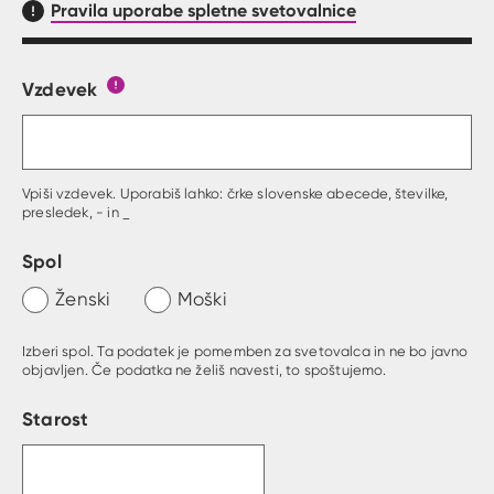
Pravila uporabe spletne svetovalnice
Vzdevek
Obrazec, kjer lahko zastaviš vprašanje
Gumb s pojasnilom, kaj mora uporabnik vpisat 
Vpiši vzdevek. Uporabiš lahko: črke slovenske abecede, številke,
presledek, - in _
Spol
Ženski
Moški
Izberi spol. Ta podatek je pomemben za svetovalca in ne bo javno
objavljen. Če podatka ne želiš navesti, to spoštujemo.
Starost