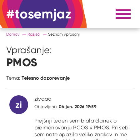
#tosemjaz
#to sem jaz
Razpri 
Domov
Razišči
Seznam vprašanj
Vprašanje:
PMOS
Telesno dozorevanje
Tema:
zivaaa
zi
06 jun. 2026 19:59
Objavljeno:
Prejšnji teden sem brala članek o
preimenovanju PCOS v PMOS. Pri sebi
sem nato opazila veliko znakov in me