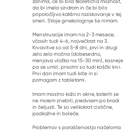
zanima, če bi bila teoretična možnost,
da bi imela sindrom in če bi bilo
priporočljivo kakšrno raziskovanje v tej
smeri. SVoje ginekologinje še nimam.
Menstruacije imam na 2-3 mesece,
včasih tudi 4-6, največkrat na 3.
Krvavitve so od 5-8 dni, prvi in drugi
zelo zelo močna (dobesedno,
menjava vložka na 15-30 min), kasneje
pa se umiri, prisotni so tudi koščki krvi.
Prvi dan imam tudi krče in si
pomagam z tabletami.
Imam mastno kožo in akne, katerih se
ne morem znebiti, predvsem po bradi
in čeljusti. Te so velikokrat cistične,
podkožne in boleče.
Problemov s poraščenostjo načeloma