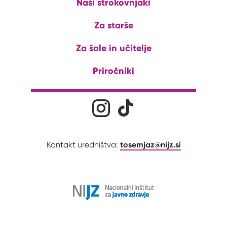
Naši strokovnjaki
Za starše
Za šole in učitelje
Priročniki
Družabna omrežja
Na naš Instagram profil
Na naš Tiktok profil
tosemjaz@nijz.si
Kontakt uredništva: