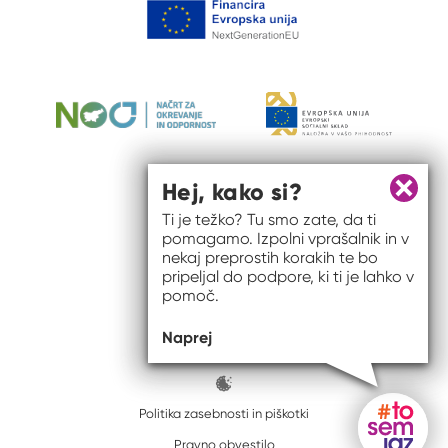
Hej, kako si?
Zapri 
Ti je težko? Tu smo zate, da ti
pomagamo. Izpolni vprašalnik in v
nekaj preprostih korakih te bo
pripeljal do podpore, ki ti je lahko v
pomoč.
© 2026 #to sem jaz
Naprej
ISSN spletišča: 2820-5960
Politika zasebnosti in piškotki
Pravno obvestilo