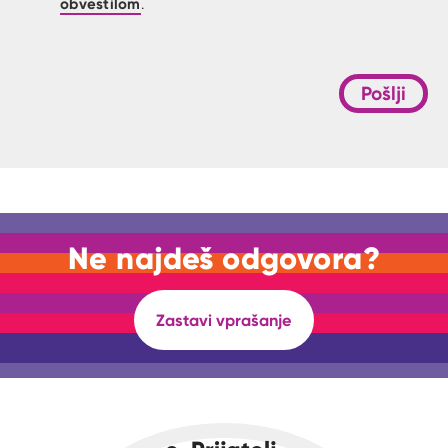
obvestilom
.
Pošlji
Ne najdeš odgovora?
Zastavi vprašanje