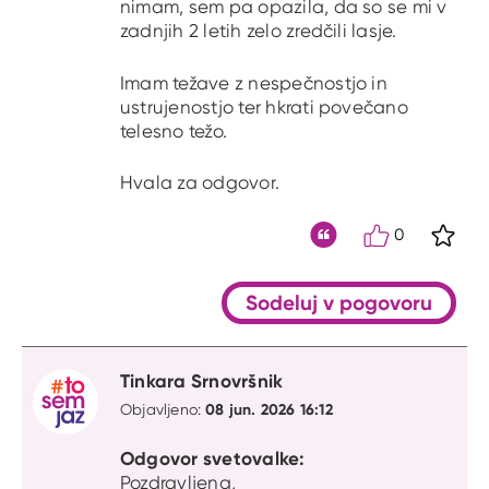
nimam, sem pa opazila, da so se mi v
zadnjih 2 letih zelo zredčili lasje.
Imam težave z nespečnostjo in
ustrujenostjo ter hkrati povečano
telesno težo.
Hvala za odgovor.
0
S kli
Citat
Sodeluj v pogovoru
Tinkara Srnovršnik
08 jun. 2026 16:12
Objavljeno:
Odgovor svetovalke:
Pozdravljena,