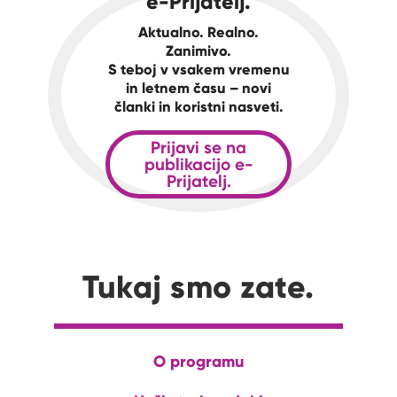
e-Prijatelj.
Aktualno. Realno.
Zanimivo.
S teboj v vsakem vremenu
in letnem času – novi
članki in koristni nasveti.
Prijavi se na
publikacijo e-
Prijatelj.
Tukaj smo zate.
O programu