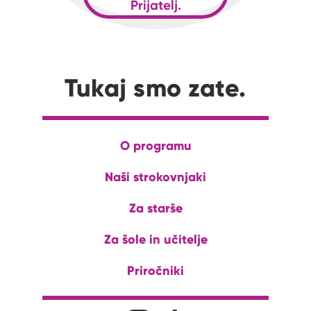
Prijatelj.
Tukaj smo zate.
O programu
Naši strokovnjaki
Za starše
Za šole in učitelje
Priročniki
Družabna omrežja
Na naš Instagram profil
Na naš Tiktok profil