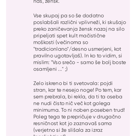
nas, žensk.
Vse skupaj pa so še dodatno
poslabšali različni vplivneži, ki skušajo
preko zaničevanja žensk nazaj na silo
pripeljati spet kult mačistične
moškosti (večinoma so
"tradicionlano"/desno usmerjeni, kot
pravilno ugotavljaš). In ko to vidim, si
mislim: "Vso srečo - samo še bolj boste
osamljeni ..." ;)
Zelo iskreno bi ti svetovala: pojdi
stran, kar te nesejo noge! Po tem, kar
sem prebrala, bi rekla, da ti ta oseba
ne nudi čisto nič več kot golega
minimuma. To ni noben poseben trud!
Poleg tega te prepričuje v drugačno
resničnost kot jo zaznavaš sama
(verjetno si že slišala za izraz