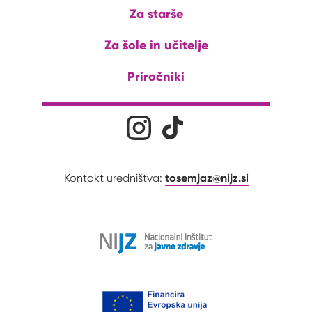
Za starše
Za šole in učitelje
Priročniki
Družabna omrežja
Na naš Instagram profil
Na naš Tiktok profil
tosemjaz@nijz.si
Kontakt uredništva: