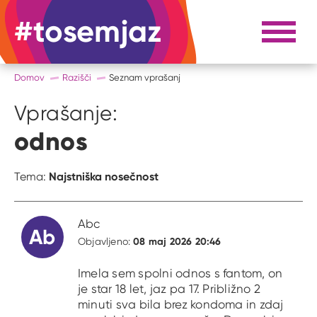
#tosemjaz
#to sem jaz
Razpri 
Domov
Razišči
Seznam vprašanj
Vprašanje:
odnos
Najstniška nosečnost
Tema:
Abc
Ab
08 maj 2026 20:46
Objavljeno:
Imela sem spolni odnos s fantom, on
je star 18 let, jaz pa 17. Približno 2
minuti sva bila brez kondoma in zdaj