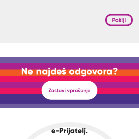
Pošlji
Ne najdeš odgovora?
Zastavi vprašanje
e-Prijatelj.