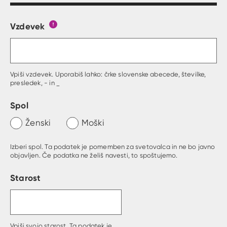
Vzdevek
Obrazec, kjer lahko zastaviš vprašanje
Gumb s pojasnilom, kaj mora uporabnik vpisat 
Vpiši vzdevek. Uporabiš lahko: črke slovenske abecede, številke,
presledek, - in _
Spol
Ženski
Moški
Izberi spol. Ta podatek je pomemben za svetovalca in ne bo javno
objavljen. Če podatka ne želiš navesti, to spoštujemo.
Starost
Vpiši svojo starost. Ta podatek je