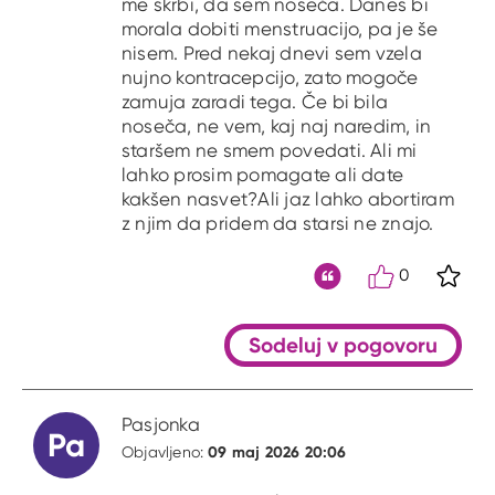
me skrbi, da sem noseča. Danes bi
morala dobiti menstruacijo, pa je še
nisem. Pred nekaj dnevi sem vzela
nujno kontracepcijo, zato mogoče
zamuja zaradi tega. Če bi bila
noseča, ne vem, kaj naj naredim, in
staršem ne smem povedati. Ali mi
lahko prosim pomagate ali date
kakšen nasvet?Ali jaz lahko abortiram
z njim da pridem da starsi ne znajo.
0
S kli
Citat
Sodeluj v pogovoru
Pasjonka
Pa
09 maj 2026 20:06
Objavljeno: