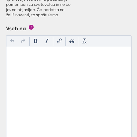
pomemben za svetovalca in ne bo
javno objavljen. Če podatka ne
želiš navesti, to spoštujemo.
Vsebina
Gumb s pojasnilom, kaj mora uporabnik vpisat v