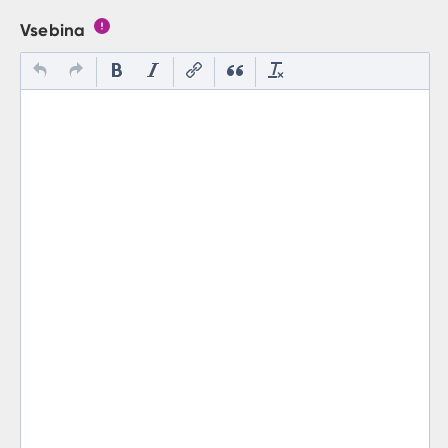
Vsebina
Gumb s pojasnilom, kaj mora uporabnik vpisat v