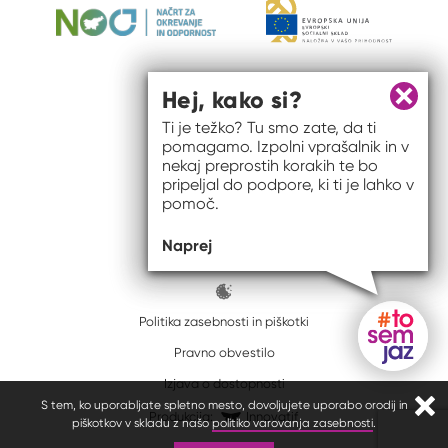
Hej, kako si?
Zapri 
Ti je težko? Tu smo zate, da ti
pomagamo. Izpolni vprašalnik in v
nekaj preprostih korakih te bo
pripeljal do podpore, ki ti je lahko v
pomoč.
© 2026 #to sem jaz
Naprej
ISSN spletišča: 2820-5960
Politika zasebnosti in piškotki
Pravno obvestilo
Gumb do
Izjava o dostopnosti
S tem, ko uporabljate spletno mesto, dovoljujete uporabo orodij in
Zapr
Produkcija:
Innovatif
piškotkov v skladu z našo
politiko varovanja zasebnosti
.