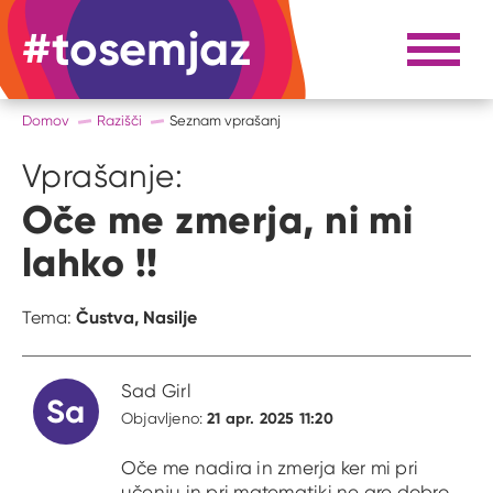
#tosemjaz
#to sem jaz
Razpri 
Domov
Razišči
Seznam vprašanj
Vprašanje:
Oče me zmerja, ni mi
lahko !!
Čustva,
Nasilje
Tema:
Sad Girl
Sa
21 apr. 2025 11:20
Objavljeno:
Oče me nadira in zmerja ker mi pri
učenju in pri matematiki ne gre dobro.