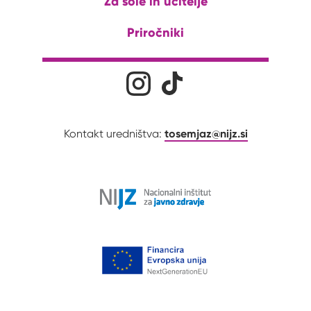
Za šole in učitelje
Priročniki
Družabna omrežja
Na naš Instagram profil
Na naš Tiktok profil
tosemjaz@nijz.si
Kontakt uredništva: