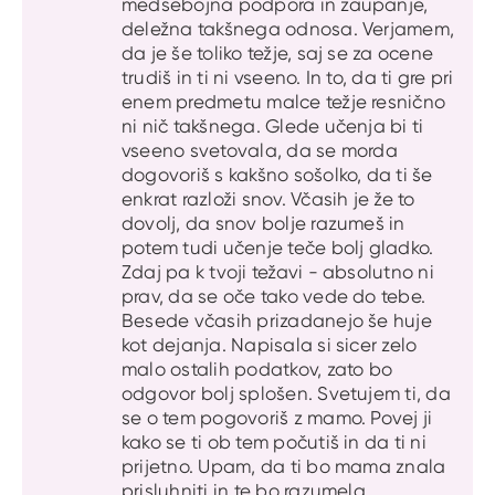
medsebojna podpora in zaupanje,
deležna takšnega odnosa. Verjamem,
da je še toliko težje, saj se za ocene
trudiš in ti ni vseeno. In to, da ti gre pri
enem predmetu malce težje resnično
ni nič takšnega. Glede učenja bi ti
vseeno svetovala, da se morda
dogovoriš s kakšno sošolko, da ti še
enkrat razloži snov. Včasih je že to
dovolj, da snov bolje razumeš in
potem tudi učenje teče bolj gladko.
Zdaj pa k tvoji težavi - absolutno ni
prav, da se oče tako vede do tebe.
Besede včasih prizadanejo še huje
kot dejanja. Napisala si sicer zelo
malo ostalih podatkov, zato bo
odgovor bolj splošen. Svetujem ti, da
se o tem pogovoriš z mamo. Povej ji
kako se ti ob tem počutiš in da ti ni
prijetno. Upam, da ti bo mama znala
prisluhniti in te bo razumela.