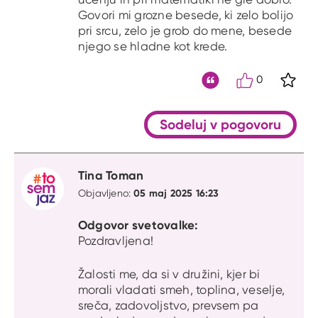
Govori mi grozne besede, ki zelo bolijo
pri srcu, zelo je grob do mene, besede
njego se hladne kot krede.
0
S kli
Citat
Sodeluj v pogovoru
Tina Toman
05 maj 2025 16:23
Objavljeno:
Odgovor svetovalke:
Pozdravljena!
Žalosti me, da si v družini, kjer bi
morali vladati smeh, toplina, veselje,
sreča, zadovoljstvo, prevsem pa