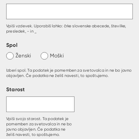
Gumb s pojasnilom, kaj mora uporabnik vpisat 
Vpiši vzdevek. Uporabiš lahko: črke slovenske abecede, številke,
presledek, - in _
Spol
Ženski
Moški
Izberi spol. Ta podatek je pomemben za svetovalca in ne bo javno
objavljen. Če podatka ne želiš navesti, to spoštujemo.
Starost
Vpiši svojo starost. Ta podatek je
pomemben za svetovalca in ne bo
javno objavljen. Če podatka ne
želiš navesti, to spoštujemo.