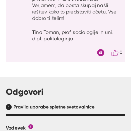
Verjamem, da bosta skupaj našli
rešitev kako to predstaviti očetu. Vse
dobro ti želim!
Tina Toman, prof. sociologije in uni.
dipl. politologinja
0
Citat
Odgovori
Pravila uporabe spletne svetovalnice
Vzdevek
Obrazec, kjer lahko zastaviš vprašanje