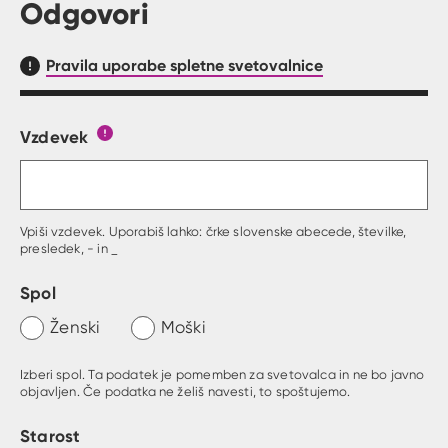
Odgovori
Pravila uporabe spletne svetovalnice
Vzdevek
Obrazec, kjer lahko zastaviš vprašanje
Gumb s pojasnilom, kaj mora uporabnik vpisat 
Vpiši vzdevek. Uporabiš lahko: črke slovenske abecede, številke,
presledek, - in _
Spol
Ženski
Moški
Izberi spol. Ta podatek je pomemben za svetovalca in ne bo javno
objavljen. Če podatka ne želiš navesti, to spoštujemo.
Starost