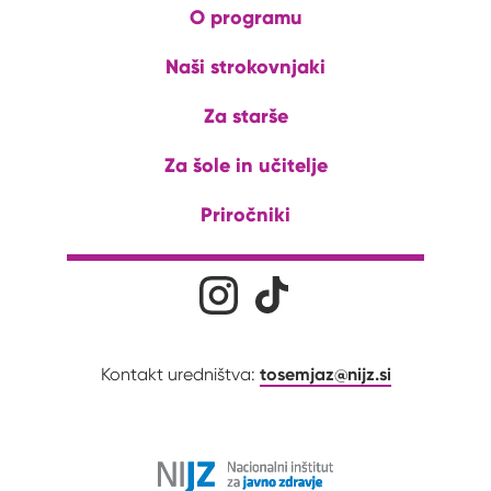
O programu
Naši strokovnjaki
Za starše
Za šole in učitelje
Priročniki
Družabna omrežja
Na naš Instagram profil
Na naš Tiktok profil
tosemjaz@nijz.si
Kontakt uredništva: