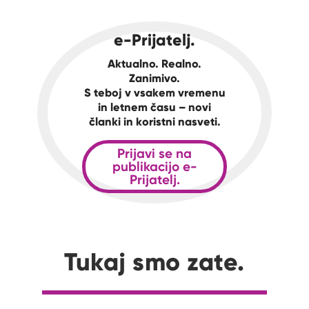
e-Prijatelj.
Aktualno. Realno.
Zanimivo.
S teboj v vsakem vremenu
in letnem času – novi
članki in koristni nasveti.
Prijavi se na
publikacijo e-
Prijatelj.
Tukaj smo zate.