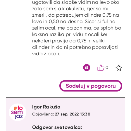
ugotovili da slabše vidim na levo oko
zato sem sla k okulistu, kjer so mi
zmerli, da potrebujem cilindre 0,75 na
levo in 0,50 na desno. Sicer si ful ne
zelim ocal, me pa zanima, ce sploh bo
kaksna razlika pri vidu z ocali ker
nekateri pravijo da 0,75 ni veliki
cilinder in da ni potrebno popravljati
vida z ocali.
0
S kli
Citat
Sodeluj v pogovoru
Igor Rakuša
27 sep. 2022 13:30
Objavljeno:
Odgovor svetovalca: