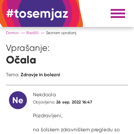
#tosemjaz
#to sem jaz
Razpri 
Domov
Razišči
Seznam vprašanj
Vprašanje:
Očala
Zdravje in bolezni
Tema:
Nekdoola
Ne
26 sep. 2022 16:47
Objavljeno:
Pozdravljeni,
na šolskem zdravniškem pregledu so