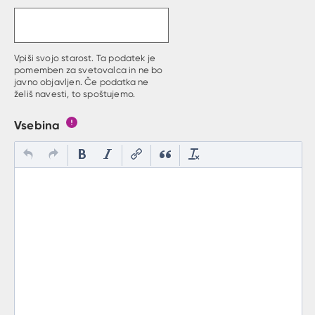
Vpiši svojo starost. Ta podatek je
pomemben za svetovalca in ne bo
javno objavljen. Če podatka ne
želiš navesti, to spoštujemo.
Vsebina
Gumb s pojasnilom, kaj mora uporabnik vpisat v