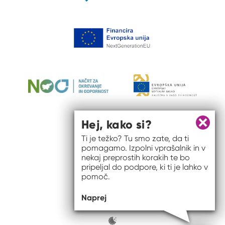
Hej, kako si?
Zapri 
Ti je težko? Tu smo zate, da ti
pomagamo. Izpolni vprašalnik in v
nekaj preprostih korakih te bo
pripeljal do podpore, ki ti je lahko v
pomoč.
© 2026 #to sem jaz
Naprej
ISSN spletišča: 2820-5960