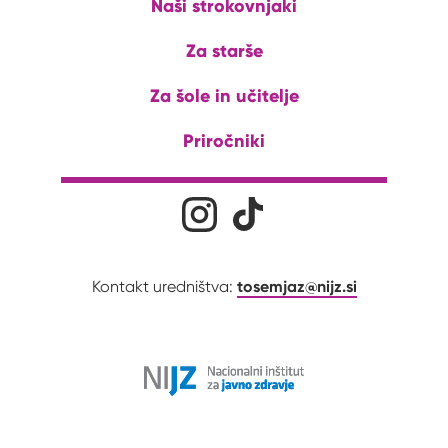
Naši strokovnjaki
Za starše
Za šole in učitelje
Priročniki
Družabna omrežja
Na naš Instagram profil
Na naš Tiktok profil
tosemjaz@nijz.si
Kontakt uredništva: