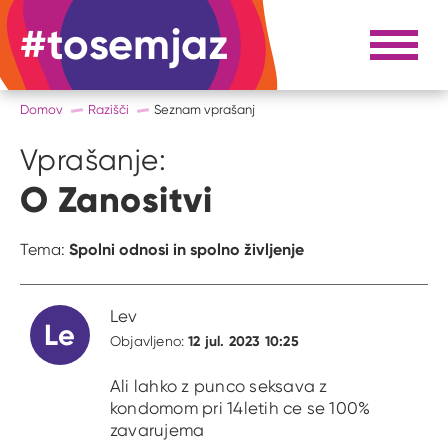
#tosemjaz
#to sem jaz
Razpri 
Domov
Razišči
Seznam vprašanj
Vprašanje:
O Zanositvi
Spolni odnosi in spolno življenje
Tema:
Lev
Le
12 jul. 2023 10:25
Objavljeno:
Ali lahko z punco seksava z
kondomom pri 14letih ce se 100%
zavarujema