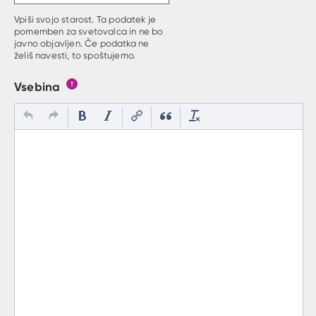
Vpiši svojo starost. Ta podatek je
pomemben za svetovalca in ne bo
javno objavljen. Če podatka ne
želiš navesti, to spoštujemo.
Vsebina
Gumb s pojasnilom, kaj mora uporabnik vpisat v