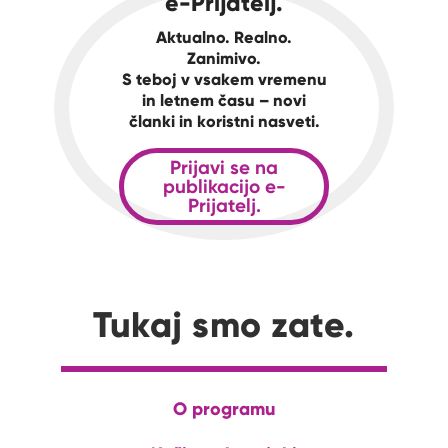
e-Prijatelj.
Aktualno. Realno.
Zanimivo.
S teboj v vsakem vremenu
in letnem času – novi
članki in koristni nasveti.
Prijavi se na
publikacijo e-
Prijatelj.
Tukaj smo zate.
O programu