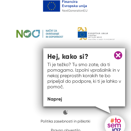
Hej, kako si?
Zapri 
Ti je težko? Tu smo zate, da ti
pomagamo. Izpolni vprašalnik in v
nekaj preprostih korakih te bo
pripeljal do podpore, ki ti je lahko v
pomoč.
© 2026 #to sem jaz
Naprej
ISSN spletišča: 2820-5960
Politika zasebnosti in piškotki
Pravno obvestilo