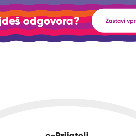
jdeš odgovora?
Zastavi vp
e-Prijatelj.