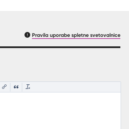
Pravila uporabe spletne svetovalnice
asnilom, kaj mora uporabnik vpisat v polje