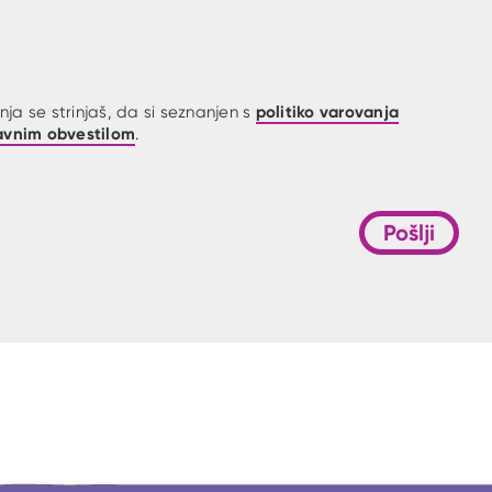
politiko varovanja
ja se strinjaš, da si seznanjen s
avnim obvestilom
.
Pošlji