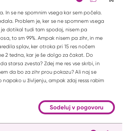
S klikom 
Citat
pila. In se ne spomnim vsega kar sem počela.
ledala. Problem je, ker se ne spomnem vsega
je dotikal tudi tam spodaj, nisem pa
nosa, to sm 99%. Ampak nisem pa zihr, in me
redila splav, ker otroka pri 15 res nočem
e 2 tedna, kar je še dolgo za čakat. Do
a starsa zvesta? Zdej me res vse skrbi, in
mem da bo za zihr prou pokazu? Ali naj se
napako u življenju, ampak zdaj resss rabim
Sodeluj v pogovoru