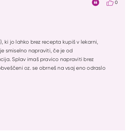
0
Citat
 ki jo lahko brez recepta kupiš v lekarni,
je smiselno napraviti, če je od
cija. Splav imaš pravico napraviti brez
 obveščeni oz. se obrneš na vsaj eno odraslo