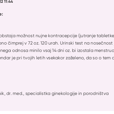
22 11:44
e:
obstaja možnost nujne kontracepcije (jutranje tabletke),
bno čimprej v 72 oz. 120 urah. Urinski test na nosečnost 
ega odnosa minilo vsaj 14 dni oz. bi izostala menstrua
endar je pri tvojih letih vsekakor zaželeno, da so o tem
ik, dr. med., specialistka ginekologije in porodništva