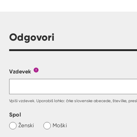
Odgovori
Vzdevek
Obrazec, kjer lahko zastaviš vprašanje
Gumb s pojasnilom, kaj mora uporabnik vpisa
Vpiši vzdevek. Uporabiš lahko: črke slovenske abecede, številke, presl
Spol
Ženski
Moški