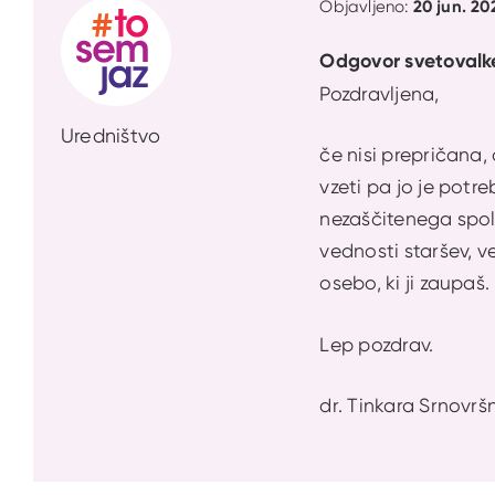
20 jun. 20
Objavljeno:
Odgovor svetovalk
Pozdravljena,
Uredništvo
če nisi prepričana, 
vzeti pa jo je potre
nezaščitenega spoln
vednosti staršev, v
osebo, ki ji zaupaš.
Lep pozdrav.
dr. Tinkara Srnovršn