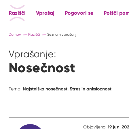
Razišči
Vprašaj
Pogovori se
Poišči po
Domov
Razišči
Seznam vprašanj
Vprašanje:
Nosečnost
Najstniška nosečnost,
Stres in anksioznost
Tema:
19 jun. 202
Objavljeno: