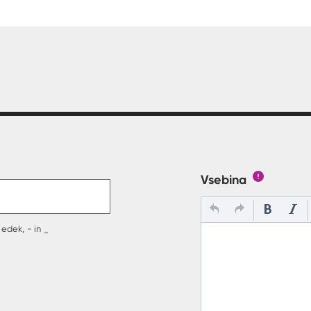
t v polje
Vsebina
Gumb s poj
edek, - in _