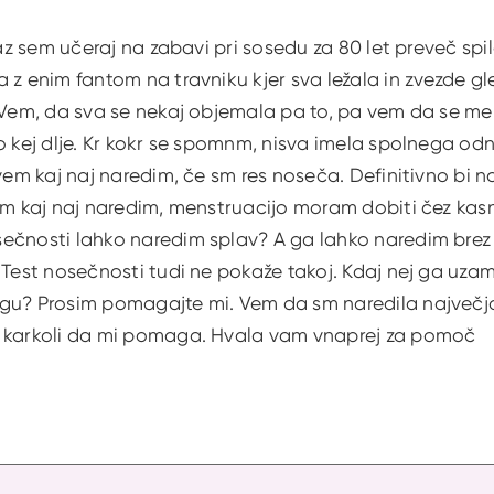
 jaz sem učeraj na zabavi pri sosedu za 80 let preveč s
 z enim fantom na travniku kjer sva ležala in zvezde g
 Vem, da sva se nekaj objemala pa to, pa vem da se me 
o kej dlje. Kr kokr se spomnm, nisva imela spolnega od
evem kaj naj naredim, če sm res noseča. Definitivno bi na
em kaj naj naredim, menstruacijo moram dobiti čez kasn
čnosti lahko naredim splav? A ga lahko naredim brez d
 Test nosečnosti tudi ne pokaže takoj. Kdaj nej ga uza
gu? Prosim pomagajte mi. Vem da sm naredila največjo 
 karkoli da mi pomaga. Hvala vam vnaprej za pomoč