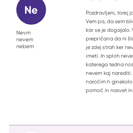
Ne
Pozdravljeni, torej
Vem pa, da sem bila
kar se je dogajalo.
Nevm
prepričana da ni šl
nevem
nebem
je zdej strah ker n
imeti. In sploh nev
katerega tedna nose
nevem kaj narediti.
naročim h ginekolo
pomoč in nasvet in