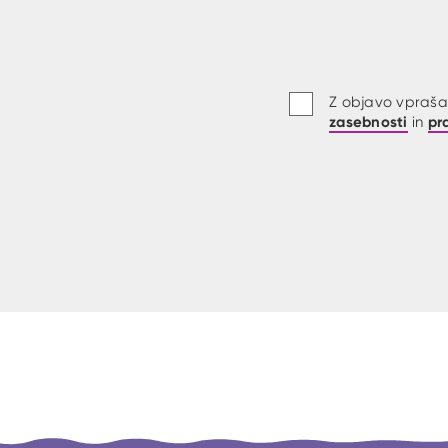
Z objavo vprašan
zasebnosti
pr
in