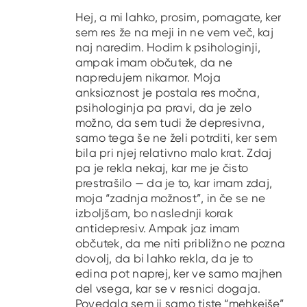
Hej, a mi lahko, prosim, pomagate, ker
sem res že na meji in ne vem več, kaj
naj naredim. Hodim k psihologinji,
ampak imam občutek, da ne
napredujem nikamor. Moja
anksioznost je postala res močna,
psihologinja pa pravi, da je zelo
možno, da sem tudi že depresivna,
samo tega še ne želi potrditi, ker sem
bila pri njej relativno malo krat. Zdaj
pa je rekla nekaj, kar me je čisto
prestrašilo — da je to, kar imam zdaj,
moja “zadnja možnost”, in če se ne
izboljšam, bo naslednji korak
antidepresiv. Ampak jaz imam
občutek, da me niti približno ne pozna
dovolj, da bi lahko rekla, da je to
edina pot naprej, ker ve samo majhen
del vsega, kar se v resnici dogaja.
Povedala sem ji samo tiste “mehkejše”