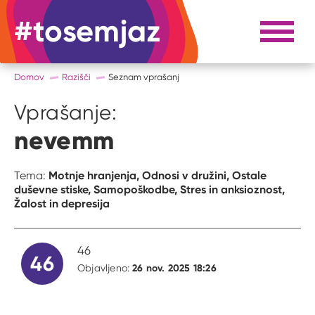
#tosemjaz
#to sem jaz
Razpri 
Domov
Razišči
Seznam vprašanj
Vprašanje:
nevemm
Motnje hranjenja,
Odnosi v družini,
Ostale
Tema:
duševne stiske,
Samopoškodbe,
Stres in anksioznost,
Žalost in depresija
46
46
26 nov. 2025 18:26
Objavljeno: