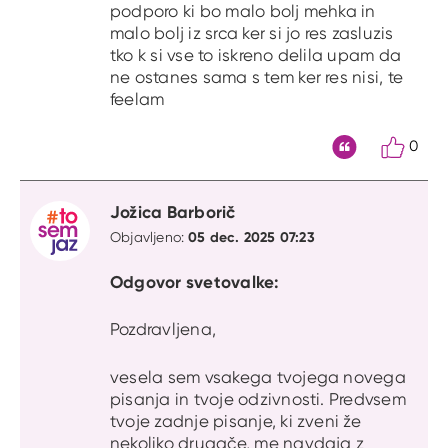
podporo ki bo malo bolj mehka in
malo bolj iz srca ker si jo res zasluzis
tko k si vse to iskreno delila upam da
ne ostanes sama s tem ker res nisi, te
feelam
0
Citat
Jožica Barborič
05 dec. 2025 07:23
Objavljeno:
Odgovor svetovalke:
Pozdravljena,
vesela sem vsakega tvojega novega
pisanja in tvoje odzivnosti. Predvsem
tvoje zadnje pisanje, ki zveni že
nekoliko drugače, me navdaja z