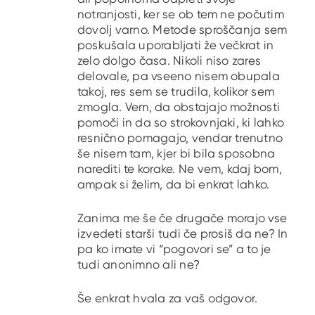
notranjosti, ker se ob tem ne počutim
dovolj varno. Metode sproščanja sem
poskušala uporabljati že večkrat in
zelo dolgo časa. Nikoli niso zares
delovale, pa vseeno nisem obupala
takoj, res sem se trudila, kolikor sem
zmogla. Vem, da obstajajo možnosti
pomoči in da so strokovnjaki, ki lahko
resnično pomagajo, vendar trenutno
še nisem tam, kjer bi bila sposobna
narediti te korake. Ne vem, kdaj bom,
ampak si želim, da bi enkrat lahko.
Zanima me še če drugače morajo vse
izvedeti starši tudi če prosiš da ne? In
pa ko imate vi “pogovori se” a to je
tudi anonimno ali ne?
Še enkrat hvala za vaš odgovor.