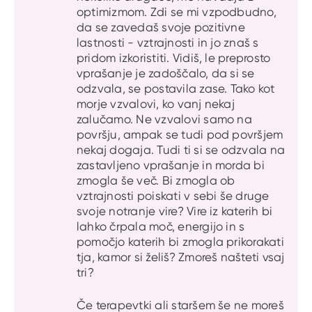
optimizmom. Zdi se mi vzpodbudno,
da se zavedaš svoje pozitivne
lastnosti - vztrajnosti in jo znaš s
pridom izkoristiti. Vidiš, le preprosto
vprašanje je zadoščalo, da si se
odzvala, se postavila zase. Tako kot
morje vzvalovi, ko vanj nekaj
zalučamo. Ne vzvalovi samo na
površju, ampak se tudi pod površjem
nekaj dogaja. Tudi ti si se odzvala na
zastavljeno vprašanje in morda bi
zmogla še več. Bi zmogla ob
vztrajnosti poiskati v sebi še druge
svoje notranje vire? Vire iz katerih bi
lahko črpala moč, energijo in s
pomočjo katerih bi zmogla prikorakati
tja, kamor si želiš? Zmoreš našteti vsaj
tri?
Če terapevtki ali staršem še ne moreš