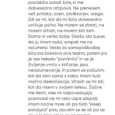
poslabša zaradi šole, ki me
dobesedno izčrpava. Ne prenesem
več pritiska, ocen, profesorjev, vsega.
Zdi se mi, kot da mi šola dobesedno
uničuje psiho. Ne morem se zbrati, ne
morem dihati, ne morem biti tam.
Doma ni veliko bolje. Starša sta super,
res ju imam rada, ampak me ne
razumeta. Vesta za samopoškodbe,
bila sta šokirana dva tedna, potem pa
je vse nekako “poniknilo” in se je
življenje vrnilo v kričanje, jezo,
nerazumevanje. In potem se počutim,
kot da sem sama s sabo. Imam tudi
močno derealizacijo. Včasih se mi zdi,
kot da nisem v svojem telesu. Začne
me tresti, roke mi odpovedujejo,
poanvadi ce mi celo uspe zaspati
imam nocne more ali pa tisto “sleep
paralysis” prou zbudim se ze ali pa se