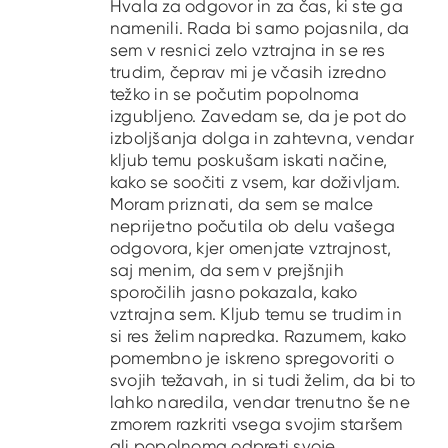
Hvala za odgovor in za čas, ki ste ga
namenili. Rada bi samo pojasnila, da
sem v resnici zelo vztrajna in se res
trudim, čeprav mi je včasih izredno
težko in se počutim popolnoma
izgubljeno. Zavedam se, da je pot do
izboljšanja dolga in zahtevna, vendar
kljub temu poskušam iskati načine,
kako se soočiti z vsem, kar doživljam.
Moram priznati, da sem se malce
neprijetno počutila ob delu vašega
odgovora, kjer omenjate vztrajnost,
saj menim, da sem v prejšnjih
sporočilih jasno pokazala, kako
vztrajna sem. Kljub temu se trudim in
si res želim napredka. Razumem, kako
pomembno je iskreno spregovoriti o
svojih težavah, in si tudi želim, da bi to
lahko naredila, vendar trenutno še ne
zmorem razkriti vsega svojim staršem
ali popolnoma odpreti svoje