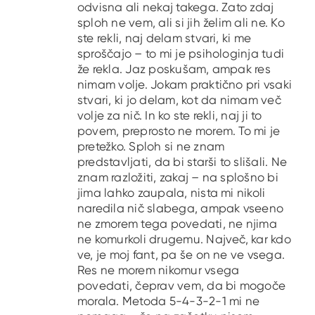
odvisna ali nekaj takega. Zato zdaj
sploh ne vem, ali si jih želim ali ne. Ko
ste rekli, naj delam stvari, ki me
sproščajo – to mi je psihologinja tudi
že rekla. Jaz poskušam, ampak res
nimam volje. Jokam praktično pri vsaki
stvari, ki jo delam, kot da nimam več
volje za nič. In ko ste rekli, naj ji to
povem, preprosto ne morem. To mi je
pretežko. Sploh si ne znam
predstavljati, da bi starši to slišali. Ne
znam razložiti, zakaj – na splošno bi
jima lahko zaupala, nista mi nikoli
naredila nič slabega, ampak vseeno
ne zmorem tega povedati, ne njima
ne komurkoli drugemu. Največ, kar kdo
ve, je moj fant, pa še on ne ve vsega.
Res ne morem nikomur vsega
povedati, čeprav vem, da bi mogoče
morala. Metoda 5-4-3-2-1 mi ne