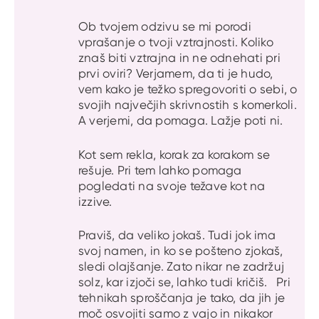
Ob tvojem odzivu se mi porodi
vprašanje o tvoji vztrajnosti. Koliko
znaš biti vztrajna in ne odnehati pri
prvi oviri? Verjamem, da ti je hudo,
vem kako je težko spregovoriti o sebi, o
svojih največjih skrivnostih s komerkoli.
A verjemi, da pomaga. Lažje poti ni.
Kot sem rekla, korak za korakom se
rešuje. Pri tem lahko pomaga
pogledati na svoje težave kot na
izzive.
Praviš, da veliko jokaš. Tudi jok ima
svoj namen, in ko se pošteno zjokaš,
sledi olajšanje. Zato nikar ne zadržuj
solz, kar izjoči se, lahko tudi kričiš. Pri
tehnikah sproščanja je tako, da jih je
moč osvojiti samo z vajo in nikakor