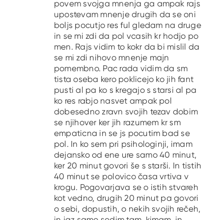
povem svojga mnenja ga ampak rajs
upostevam mnenje drugih da se oni
boljs pocutjo res ful gledam na druge
in se mi zdi da pol vcasih kr hodjo po
men. Rajs vidim to kokr da bi mislil da
se mi zdi nihovo mnenje majn
pomembno. Pac rada vidim da sm
tista oseba kero poklicejo ko jih fant
pusti al pa ko s kregajo s starsi al pa
ko res rabjo nasvet ampak pol
dobesedno zravn svojih tezav dobim
se njihover ker jih razumem kr sm
empaticna in se js pocutim bad se
pol. In ko sem pri psihologinji, imam
dejansko od ene ure samo 40 minut,
ker 20 minut govori še s starši. In tistih
40 minut se polovico časa vrtiva v
krogu. Pogovarjava se o istih stvareh
kot vedno, drugih 20 minut pa govori
o sebi, dopustih, o nekih svojih rečeh,
in jaz samo sedim tam, kimam, in