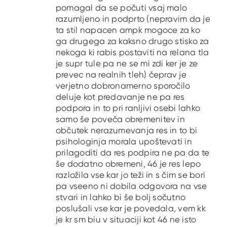
pomagal da se počuti vsaj malo
razumljeno in podprto (nepravim da je
ta stil napacen ampk mogoce za ko
ga drugega za kaksno drugo stisko za
nekoga ki rabis postaviti na relana tla
je supr tule pa ne se mi zdi ker je ze
prevec na realnih tleh) čeprav je
verjetno dobronamerno sporočilo
deluje kot predavanje ne pa res
podpora in to pri ranljivi osebi lahko
samo še poveča obremenitev in
občutek nerazumevanja res in to bi
psihologinja morala upoštevati in
prilagoditi da res podpira ne pa da te
še dodatno obremeni, 46 je res lepo
razložila vse kar jo teži in s čim se bori
pa vseeno ni dobila odgovora na vse
stvari in lahko bi še bolj sočutno
poslušali vse kar je povedala, vem kk
je kr sm biu v situaciji kot 46 ne isto