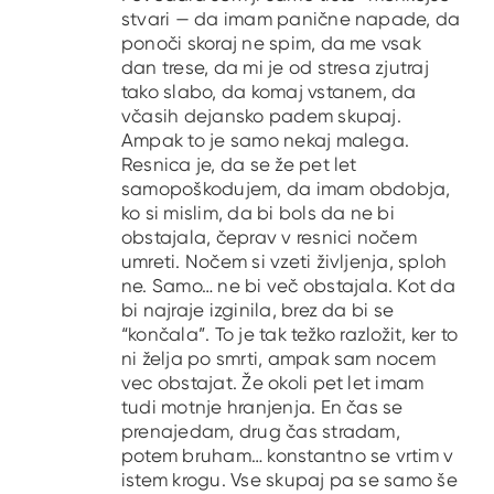
stvari — da imam panične napade, da
ponoči skoraj ne spim, da me vsak
dan trese, da mi je od stresa zjutraj
tako slabo, da komaj vstanem, da
včasih dejansko padem skupaj.
Ampak to je samo nekaj malega.
Resnica je, da se že pet let
samopoškodujem, da imam obdobja,
ko si mislim, da bi bols da ne bi
obstajala, čeprav v resnici nočem
umreti. Nočem si vzeti življenja, sploh
ne. Samo… ne bi več obstajala. Kot da
bi najraje izginila, brez da bi se
“končala”. To je tak težko razložit, ker to
ni želja po smrti, ampak sam nocem
vec obstajat. Že okoli pet let imam
tudi motnje hranjenja. En čas se
prenajedam, drug čas stradam,
potem bruham… konstantno se vrtim v
istem krogu. Vse skupaj pa se samo še