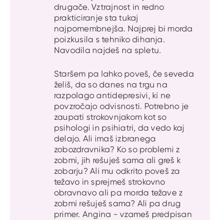
drugače. Vztrajnost in redno
prakticiranje sta tukaj
najpomembnejša. Najprej bi morda
poizkusila s tehniko dihanja.
Navodila najdeš na spletu.
Staršem pa lahko poveš, če seveda
želiš, da so danes na trgu na
razpolago antidepresivi, ki ne
povzročajo odvisnosti. Potrebno je
zaupati strokovnjakom kot so
psihologi in psihiatri, da vedo kaj
delajo. Ali imaš izbranega
zobozdravnika? Ko so problemi z
zobmi, jih rešuješ sama ali greš k
zobarju? Ali mu odkrito poveš za
težavo in sprejmeš strokovno
obravnavo ali pa morda težave z
zobmi rešuješ sama? Ali pa drug
primer. Angina - vzameš predpisan