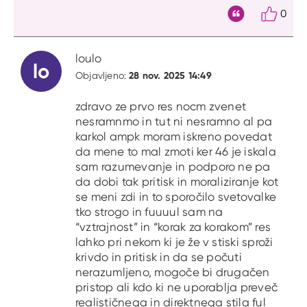
0
Citat
loulo
lo
28 nov. 2025 14:49
Objavljeno:
zdravo ze prvo res nocm zvenet
nesramnmo in tut ni nesramno al pa
karkol ampk moram iskreno povedat
da mene to mal zmoti ker 46 je iskala
sam razumevanje in podporo ne pa
da dobi tak pritisk in moraliziranje kot
se meni zdi in to sporočilo svetovalke
tko strogo in fuuuul sam na
“vztrajnost” in “korak za korakom” res
lahko pri nekom ki je že v stiski sproži
krivdo in pritisk in da se počuti
nerazumljeno, mogoče bi drugačen
pristop ali kdo ki ne uporablja preveč
realističnega in direktnega stila ful