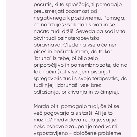
počutiš, ki te sproščajo, ti pomagajo
preusmerjati pozornost od
negativnega k pozitivnemu. Pomaga,
če načrtuješ vsak dan sproti in se
načrta tudi držiš. Seveda pa sodi v ta
okvir tudi psihoterapevtska
obravnava. Glede na vse o čemer
pišeš in občutek imam, da to kar
"bruha" iz tebe, bi bilo zelo
priporočljivo in pomembno zate, da na
tak način (kot v svojem pisanju)
spregovoriš tudi s svojo terapevtko, da
tudi njej "izbruhaš" vse, brez
odlašanja, prikrivanja in to čimprej.
Morda bi ti pomagalo tudi, če bi se
več pogovarjala s starši. Ali je to
možno? Predvidevam, da je, saj je
neko osnovno zaupanje med vami
vzpostavljeno - določene probleme