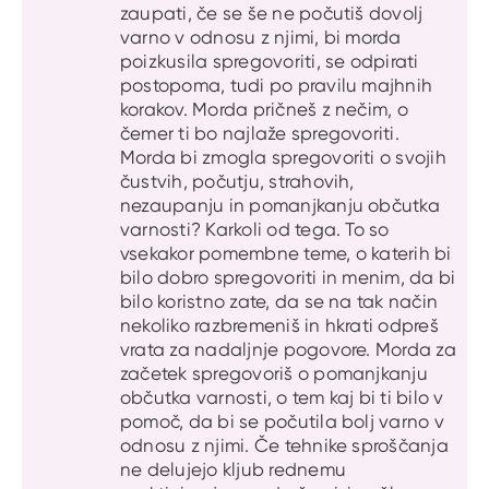
zaupati, če se še ne počutiš dovolj
varno v odnosu z njimi, bi morda
poizkusila spregovoriti, se odpirati
postopoma, tudi po pravilu majhnih
korakov. Morda pričneš z nečim, o
čemer ti bo najlaže spregovoriti.
Morda bi zmogla spregovoriti o svojih
čustvih, počutju, strahovih,
nezaupanju in pomanjkanju občutka
varnosti? Karkoli od tega. To so
vsekakor pomembne teme, o katerih bi
bilo dobro spregovoriti in menim, da bi
bilo koristno zate, da se na tak način
nekoliko razbremeniš in hkrati odpreš
vrata za nadaljnje pogovore. Morda za
začetek spregovoriš o pomanjkanju
občutka varnosti, o tem kaj bi ti bilo v
pomoč, da bi se počutila bolj varno v
odnosu z njimi. Če tehnike sproščanja
ne delujejo kljub rednemu