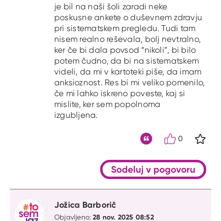
je bil na naši šoli zaradi neke
poskusne ankete o duševnem zdravju
pri sistematskem pregledu. Tudi tam
nisem realno reševala, bolj nevtralno,
ker če bi dala povsod “nikoli”, bi bilo
potem čudno, da bi na sistematskem
videli, da mi v kartoteki piše, da imam
anksioznost. Res bi mi veliko pomenilo,
če mi lahko iskreno poveste, kaj si
mislite, ker sem popolnoma
izgubljena.
0
S kli
Citat
Sodeluj v pogovoru
Jožica Barborič
28 nov. 2025 08:52
Objavljeno: