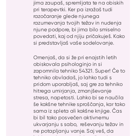
jima zaupaš, spremljata te na obiskih
pri terapevtki. Ker pa izražaš tudi
razočaranje glede njunega
razumevanja tvojih težav in nudenja
njune podpore, bi jima bilo smiselno
povedati, kaj od njiju pričakuješ. Kako
si predstavljaš vaše sodelovanje.
Omenjaš, da si že pri enajstih letih
obiskovala psihologinjo in si
zapomnila tehniko 54321. Super! Če to
tehniko obvladaš, jo lahko tudi s
pridom uporabljaš, saj gre za tehniko
hitrega umirjanja, zmanjševanje
stresa, napetosti. Lahko bi se naučila
še kakšne tehnike sproščanja, kar tako
sama iz spleta ali kakšne knjige. Čas
bi bil tako posvečen aktivnemu
ukvarjanju s sabo, reševanju težav in
ne potapljanju vanje. Saj veš, da