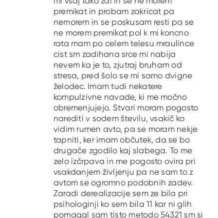
mi vsaj tako zdi in se ne morem
premikat in probam zakricat pa
nemorem in se poskusam resti pa se
ne morem premikat pol k mi koncno
rata mam po celem telesu mraulince
cist sm zadihana srce mi nabija
nevem ka je to, zjutraj bruham od
stresa, pred šolo se mi samo dvigne
želodec. Imam tudi nekatere
kompulzivne navade, ki me močno
obremenjujejo. Stvari moram pogosto
narediti v sodem številu, vsakič ko
vidim rumen avto, pa se moram nekje
tapniti, ker imam občutek, da se bo
drugače zgodilo kaj slabega. To me
zelo izčrpava in me pogosto ovira pri
vsakdanjem življenju pa ne sam to z
avtom se ogromno podobnih zadev.
Zaradi derealizacije sem ze bila pri
psihologinji ko sem bila 11 kar ni glih
pomagal sam tisto metodo 54321 sm si