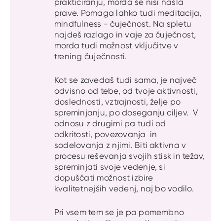
prakticiranju, morda še nisi našla
prave. Pomaga lahko tudi meditacija,
mindfulness - čuječnost. Na spletu
najdeš razlago in vaje za čuječnost,
morda tudi možnost vključitve v
trening čuječnosti.
Kot se zavedaš tudi sama, je največ
odvisno od tebe, od tvoje aktivnosti,
doslednosti, vztrajnosti, želje po
spreminjanju, po doseganju ciljev. V
odnosu z drugimi pa tudi od
odkritosti, povezovanja in
sodelovanja z njimi. Biti aktivna v
procesu reševanja svojih stisk in težav,
spreminjati svoje vedenje, si
dopuščati možnost izbire
kvalitetnejših vedenj, naj bo vodilo.
Pri vsem tem se je pa pomembno