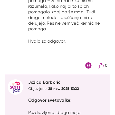
pomaga – že na začetku nisem
razumela, kako naj bi to sploh
pomagalo, zdaj pa še manj. Tudi
druge metode sproščanja mi ne
delujejo. Res ne vem več, ker nič ne
pomaga.
Hvala za odgovor.
0
Citat
Jožica Barborič
28 nov. 2025 13:22
Objavljeno:
Odgovor svetovalke:
Pozdravljena, draga moja.