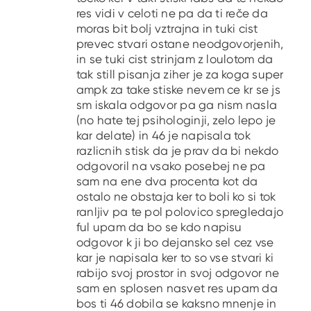
res vidi v celoti ne pa da ti reče da
moras bit bolj vztrajna in tuki cist
prevec stvari ostane neodgovorjenih,
in se tuki cist strinjam z loulotom da
tak still pisanja ziher je za koga super
ampk za take stiske nevem ce kr se js
sm iskala odgovor pa ga nism nasla
(no hate tej psihologinji, zelo lepo je
kar delate) in 46 je napisala tok
razlicnih stisk da je prav da bi nekdo
odgovoril na vsako posebej ne pa
sam na ene dva procenta kot da
ostalo ne obstaja ker to boli ko si tok
ranljiv pa te pol polovico spregledajo
ful upam da bo se kdo napisu
odgovor k ji bo dejansko sel cez vse
kar je napisala ker to so vse stvari ki
rabijo svoj prostor in svoj odgovor ne
sam en splosen nasvet res upam da
bos ti 46 dobila se kaksno mnenje in