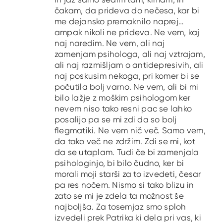
čakam, da prideva do nečesa, kar bi
me dejansko premaknilo naprej…
ampak nikoli ne prideva. Ne vem, kaj
naj naredim. Ne vem, ali naj
zamenjam psihologa, ali naj vztrajam,
ali naj razmišljam o antidepresivih, ali
naj poskusim nekoga, pri komer bi se
počutila bolj varno. Ne vem, ali bi mi
bilo lažje z moškim psihologom ker
nevem niso tako resni pac se lahko
posalijo pa se mi zdi da so bolj
flegmatiki. Ne vem nič več. Samo vem,
da tako več ne zdržim. Zdi se mi, kot
da se utaplam. Tudi če bi zamenjala
psihologinjo, bi bilo čudno, ker bi
morali moji starši za to izvedeti, česar
pa res nočem. Nismo si tako blizu in
zato se mi je zdela ta možnost še
najboljša. Za tosemjaz smo sploh
izvedeli prek Patrika ki dela pri vas, ki