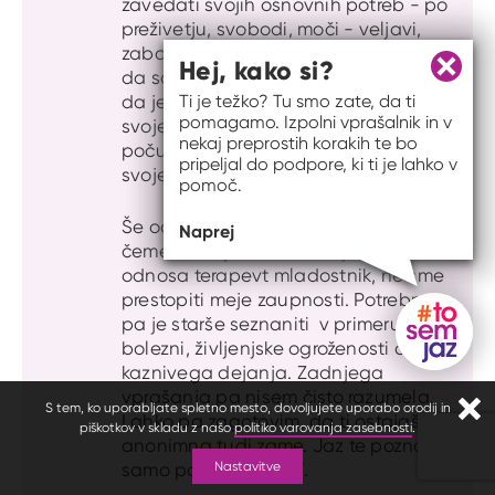
zavedati svojih osnovnih potreb - po
preživetju, svobodi, moči - veljavi,
zabavi, ljubezni -pripadnosti in paziti,
Hej, kako si?
da so zadovoljene, potešene. Pravimo,
Zapri 
da je človek, ki dobro zadovoljuje
Ti je težko? Tu smo zate, da ti
pomagamo. Izpolni vprašalnik in v
svoje potrebe v ravnovesju, se dobro
nekaj preprostih korakih te bo
počuti in zato tudi bolje kontrolira
pripeljal do podpore, ki ti je lahko v
svoje vedenje.
pomoč.
Še odgovor na tvoje vprašanje. To o
Naprej
čemer morajo biti seznanjeni starši iz
odnosa terapevt mladostnik, ne sme
prestopiti meje zaupnosti. Potrebno
pa je starše seznaniti v primeru
bolezni, življenjske ogroženosti ali
kaznivega dejanja. Zadnjega
Gumb do
vprašanja pa nisem čisto razumela.
S tem, ko uporabljate spletno mesto, dovoljujete uporabo orodij in
Zapr
Lahko pa zagotovim, da ti ostajaš
piškotkov v skladu z našo
politiko varovanja zasebnosti
.
anonimna tudi zame. Jaz te poznam
Nastavitve
samo pod "Nevemm".