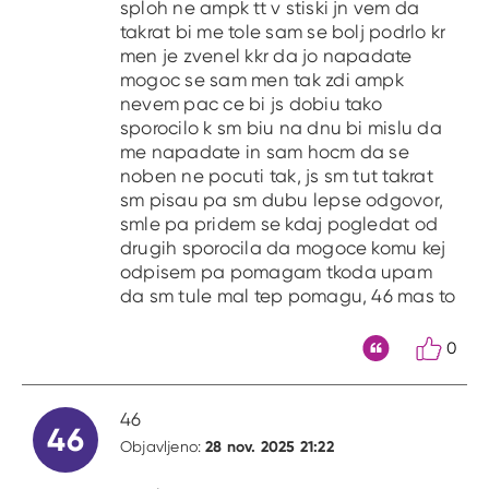
sploh ne ampk tt v stiski jn vem da
takrat bi me tole sam se bolj podrlo kr
men je zvenel kkr da jo napadate
mogoc se sam men tak zdi ampk
nevem pac ce bi js dobiu tako
sporocilo k sm biu na dnu bi mislu da
me napadate in sam hocm da se
noben ne pocuti tak, js sm tut takrat
sm pisau pa sm dubu lepse odgovor,
smle pa pridem se kdaj pogledat od
drugih sporocila da mogoce komu kej
odpisem pa pomagam tkoda upam
da sm tule mal tep pomagu, 46 mas to
0
Citat
46
46
28 nov. 2025 21:22
Objavljeno: