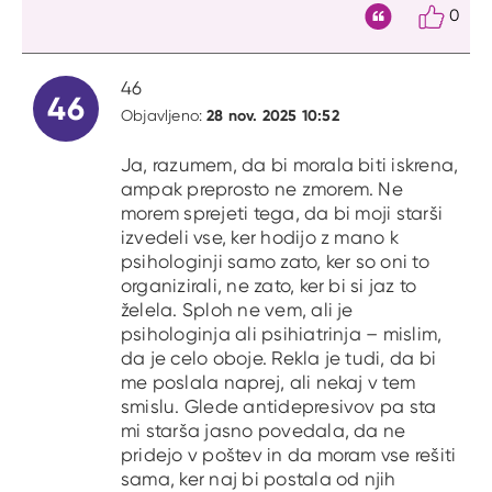
0
Citat
46
46
28 nov. 2025 10:52
Objavljeno:
Ja, razumem, da bi morala biti iskrena,
ampak preprosto ne zmorem. Ne
morem sprejeti tega, da bi moji starši
izvedeli vse, ker hodijo z mano k
psihologinji samo zato, ker so oni to
organizirali, ne zato, ker bi si jaz to
želela. Sploh ne vem, ali je
psihologinja ali psihiatrinja – mislim,
da je celo oboje. Rekla je tudi, da bi
me poslala naprej, ali nekaj v tem
smislu. Glede antidepresivov pa sta
mi starša jasno povedala, da ne
pridejo v poštev in da moram vse rešiti
sama, ker naj bi postala od njih