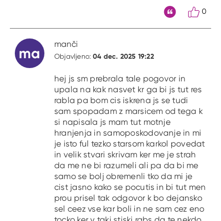
0
Citat
manči
ma
04 dec. 2025 19:22
Objavljeno:
hej js sm prebrala tale pogovor in
upala na kak nasvet kr ga bi js tut res
rabla pa bom cis iskrena js se tudi
sam spopadam z marsicem od tega k
si napisala js mam tut motnje
hranjenja in samoposkodovanje in mi
je isto ful tezko starsom karkol povedat
in velik stvari skrivam ker me je strah
da me ne bi razumeli ali pa da bi me
samo se bolj obremenli tko da mi je
cist jasno kako se pocutis in bi tut men
prou prisel tak odgovor k bo dejansko
sel ceez vse kar boli in ne sam cez eno
tocko ker v taki stiski rabs da te nekdo