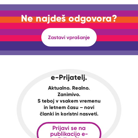
Ne najdeš odgovora?
Zastavi vprašanje
e-Prijatelj.
Aktualno. Realno.
Zanimivo.
S teboj v vsakem vremenu
in letnem času – novi
članki in koristni nasveti.
Prijavi se na
publikacijo e-