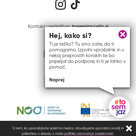
tosemjaz@nijz.si
Kontakt uredništva:
Hej, kako si?
Zapri 
Ti je težko? Tu smo zate, da ti
pomagamo. Izpolni vprašalnik in v
nekaj preprostih korakih te bo
pripeljal do podpore, ki ti je lahko v
pomoč.
Naprej
Gumb do
S tem, ko uporabljate spletno mesto, dovoljujete uporabo orodij in
Zapr
piškotkov v skladu z našo
politiko varovanja zasebnosti
.