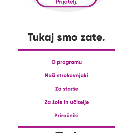
Prijatelj.
Tukaj smo zate.
O programu
Naši strokovnjaki
Za starše
Za šole in učitelje
Priročniki
Družabna omrežja
Na naš Instagram profil
Na naš Tiktok profil