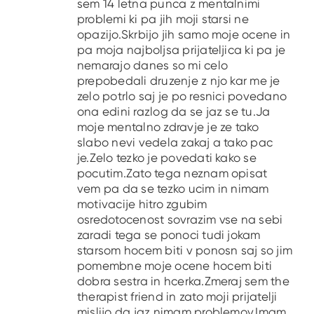
sem 14 letna punca z mentalnimi
problemi ki pa jih moji starsi ne
opazijo.Skrbijo jih samo moje ocene in
pa moja najboljsa prijateljica ki pa je
nemarajo danes so mi celo
prepobedali druzenje z njo kar me je
zelo potrlo saj je po resnici povedano
ona edini razlog da se jaz se tu.Ja
moje mentalno zdravje je ze tako
slabo nevi vedela zakaj a tako pac
je.Zelo tezko je povedati kako se
pocutim.Zato tega neznam opisat
vem pa da se tezko ucim in nimam
motivacije hitro zgubim
osredotocenost sovrazim vse na sebi
zaradi tega se ponoci tudi jokam
starsom hocem biti v ponosn saj so jim
pomembne moje ocene hocem biti
dobra sestra in hcerka.Zmeraj sem the
therapist friend in zato moji prijatelji
mislijo da jaz nimam problemov.Imam