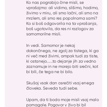
Ko nas pograbijo črne misli, se
vprašajmo: ali vidimo, slišimo, hodimo,
živimo v miru, ali smo lačni, ali smo na
mrzlem, ali smo res popolnoma sami?
Ko si boš odgovorila na ta vprašanja,
boš ugotovila, da res ni razlogov za
samomorilne misli.
In vedi. Samomor je nekaj
dokončnega, ne zgolj za tistega, ki ga
ni več med živimi, ampak tudi za tiste,
ki ostanejo......to dejanje jih za vedno
zaznamuje in ne morejo biti srečni, kot
bi bili, če tega ne bi bilo.
Skušaj vsak dan osrečiti vsaj enega
človeka. Seveda tudi sebe.
Upam, da ti bodo moje misli vsaj malo
pomagale. Pogovor v živo bi bil