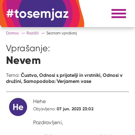
#tosemjaz
#to sem jaz
Razpri 
Domov
Razišči
Seznam vprašanj
Vprašanje:
Nevem
Čustva,
Odnosi s prijatelji in vrstniki,
Odnosi v
Tema:
družini,
Samopodoba/Verjamem vase
Hehe
He
07 jun. 2023 23:02
Objavljeno:
Pozdravljeni,