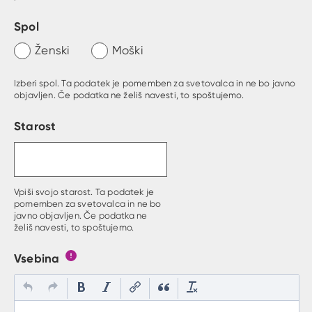
Spol
Ženski
Moški
Izberi spol. Ta podatek je pomemben za svetovalca in ne bo javno
objavljen. Če podatka ne želiš navesti, to spoštujemo.
Starost
Vpiši svojo starost. Ta podatek je
pomemben za svetovalca in ne bo
javno objavljen. Če podatka ne
želiš navesti, to spoštujemo.
Vsebina
Gumb s pojasnilom, kaj mora uporabnik vpisat v