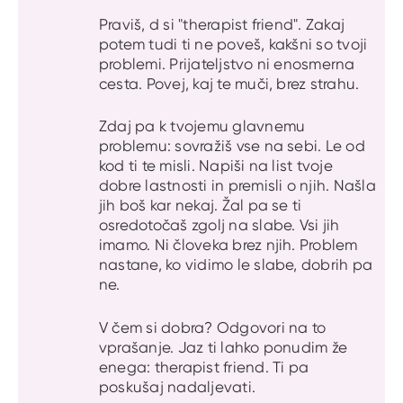
Praviš, d si "therapist friend". Zakaj
potem tudi ti ne poveš, kakšni so tvoji
problemi. Prijateljstvo ni enosmerna
cesta. Povej, kaj te muči, brez strahu.
Zdaj pa k tvojemu glavnemu
problemu: sovražiš vse na sebi. Le od
kod ti te misli. Napiši na list tvoje
dobre lastnosti in premisli o njih. Našla
jih boš kar nekaj. Žal pa se ti
osredotočaš zgolj na slabe. Vsi jih
imamo. Ni človeka brez njih. Problem
nastane, ko vidimo le slabe, dobrih pa
ne.
V čem si dobra? Odgovori na to
vprašanje. Jaz ti lahko ponudim že
enega: therapist friend. Ti pa
poskušaj nadaljevati.