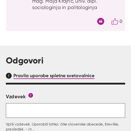
mag. Maja Krajnc, univ. dipl.
sociologinja in politologinja
0
Citat
Odgovori
Pravila uporabe spletne svetovalnice
Vzdevek
Obrazec, kjer lahko zastaviš vprašanje
Gumb s pojasnilom, kaj mora uporabnik vpisat 
Vpiši vzdevek. Uporabiš lahko: črke slovenske abecede, številke,
presledek, - in _