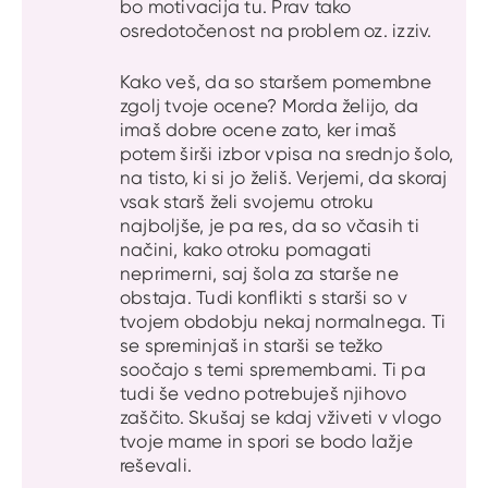
bo motivacija tu. Prav tako
osredotočenost na problem oz. izziv.
Kako veš, da so staršem pomembne
zgolj tvoje ocene? Morda želijo, da
imaš dobre ocene zato, ker imaš
potem širši izbor vpisa na srednjo šolo,
na tisto, ki si jo želiš. Verjemi, da skoraj
vsak starš želi svojemu otroku
najboljše, je pa res, da so včasih ti
načini, kako otroku pomagati
neprimerni, saj šola za starše ne
obstaja. Tudi konflikti s starši so v
tvojem obdobju nekaj normalnega. Ti
se spreminjaš in starši se težko
soočajo s temi spremembami. Ti pa
tudi še vedno potrebuješ njihovo
zaščito. Skušaj se kdaj vživeti v vlogo
tvoje mame in spori se bodo lažje
reševali.