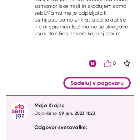
samomorilske misli in skodujem sama
sebi.Mama me je odpeljala k
psihijatru samo enkrat a od takrat se
nic ni spremenilo.Z mamo se skregave
usak dan.Res nevem kaj naj storim
0
S kli
Citat
Sodeluj v pogovoru
Maja Krajnc
09 jun. 2023 11:23
Objavljeno:
Odgovor svetovalke: