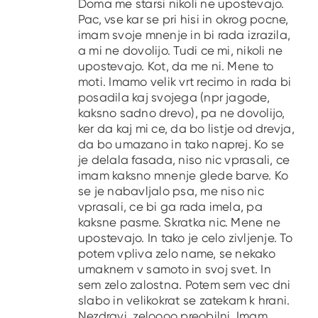
Doma me starsi nikoli ne upostevajo.
Pac, vse kar se pri hisi in okrog pocne,
imam svoje mnenje in bi rada izrazila,
a mi ne dovolijo. Tudi ce mi, nikoli ne
upostevajo. Kot, da me ni. Mene to
moti. Imamo velik vrt recimo in rada bi
posadila kaj svojega (npr jagode,
kaksno sadno drevo), pa ne dovolijo,
ker da kaj mi ce, da bo listje od drevja,
da bo umazano in tako naprej. Ko se
je delala fasada, niso nic vprasali, ce
imam kaksno mnenje glede barve. Ko
se je nabavljalo psa, me niso nic
vprasali, ce bi ga rada imela, pa
kaksne pasme. Skratka nic. Mene ne
upostevajo. In tako je celo zivljenje. To
potem vpliva zelo name, se nekako
umaknem v samoto in svoj svet. In
sem zelo zalostna. Potem sem vec dni
slabo in velikokrat se zatekam k hrani.
Nezdravi, zeloooo preobilni. Imam