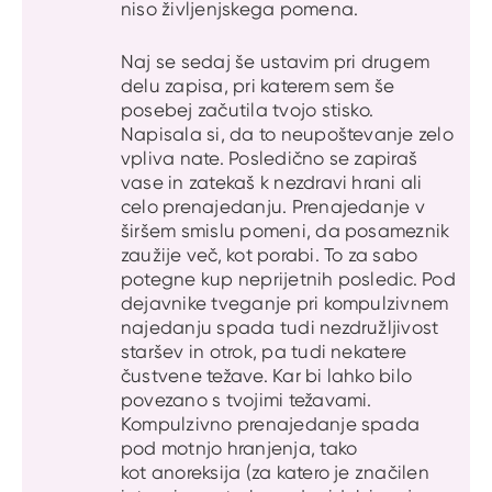
niso življenjskega pomena.
Naj se sedaj še ustavim pri drugem
delu zapisa, pri katerem sem še
posebej začutila tvojo stisko.
Napisala si, da to neupoštevanje zelo
vpliva nate. Posledično se zapiraš
vase in zatekaš k nezdravi hrani ali
celo prenajedanju. Prenajedanje v
širšem smislu pomeni, da posameznik
zaužije več, kot porabi. To za sabo
potegne kup neprijetnih posledic. Pod
dejavnike tveganje pri kompulzivnem
najedanju spada tudi nezdružljivost
staršev in otrok, pa tudi nekatere
čustvene težave. Kar bi lahko bilo
povezano s tvojimi težavami.
Kompulzivno prenajedanje spada
pod motnjo hranjenja, tako
kot anoreksija (za katero je značilen