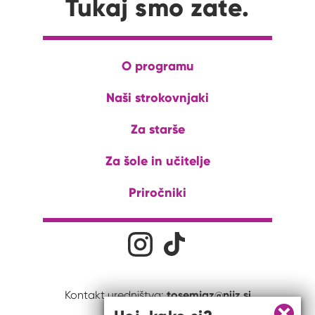
Tukaj smo zate.
O programu
Naši strokovnjaki
Za starše
Za šole in učitelje
Priročniki
Družabna omrežja
Na naš Instagram profil
Na naš Tiktok profil
tosemjaz@nijz.si
Kontakt uredništva: