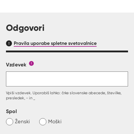
Odgovori
Pravila uporabe spletne svetovalnice
Vzdevek
Obrazec, kjer lahko zastaviš vprašanje
Gumb s pojasnilom, kaj mora uporabnik vpisat 
Vpiši vzdevek. Uporabiš lahko: črke slovenske abecede, številke,
presledek, - in _
Spol
Ženski
Moški