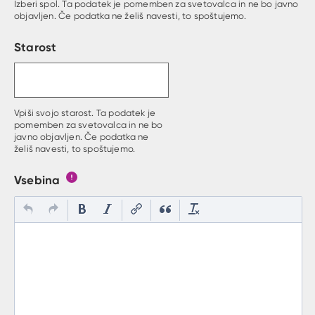
Izberi spol. Ta podatek je pomemben za svetovalca in ne bo javno
objavljen. Če podatka ne želiš navesti, to spoštujemo.
Starost
Vpiši svojo starost. Ta podatek je
pomemben za svetovalca in ne bo
javno objavljen. Če podatka ne
želiš navesti, to spoštujemo.
Vsebina
Gumb s pojasnilom, kaj mora uporabnik vpisat v