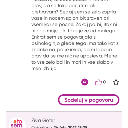
prav, da se tako pocutim, ali
pretiravam? Sedaj sem se zelo zaprla
vase in nocem sploh bit zraven pri
vsem kar se pocne. Zakaj pa bi, itak ni
nic po moje... In tako je ze od malega.
Enkrat sem se pogovarjala s
psihologinjo glede tega, ma tako kot z
znanko no, pa je rekla, da ni lepo in
prav da se me nic ne uposteva. Mene
to vse zelo boli in mori in vse slabo v
meni zbuja.
0
S kli
Citat
Sodeluj v pogovoru
Živa Goter
26 feb. 2022 18:28
Objavljeno: