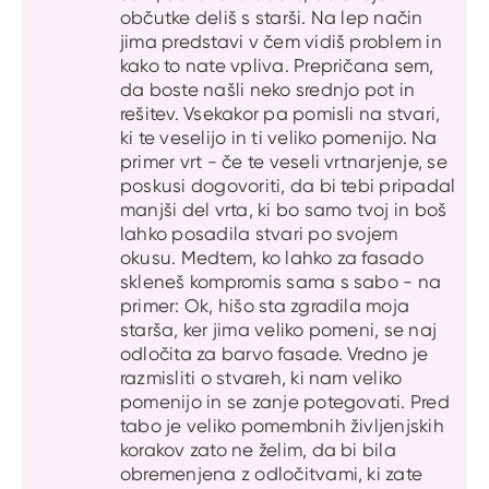
občutke deliš s starši. Na lep način
jima predstavi v čem vidiš problem in
kako to nate vpliva. Prepričana sem,
da boste našli neko srednjo pot in
rešitev. Vsekakor pa pomisli na stvari,
ki te veselijo in ti veliko pomenijo. Na
primer vrt - če te veseli vrtnarjenje, se
poskusi dogovoriti, da bi tebi pripadal
manjši del vrta, ki bo samo tvoj in boš
lahko posadila stvari po svojem
okusu. Medtem, ko lahko za fasado
skleneš kompromis sama s sabo - na
primer: Ok, hišo sta zgradila moja
starša, ker jima veliko pomeni, se naj
odločita za barvo fasade. Vredno je
razmisliti o stvareh, ki nam veliko
pomenijo in se zanje potegovati. Pred
tabo je veliko pomembnih življenjskih
korakov zato ne želim, da bi bila
obremenjena z odločitvami, ki zate