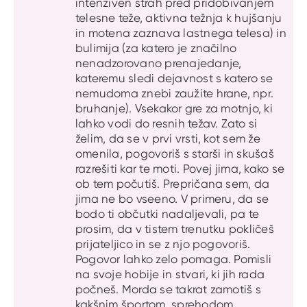
intenziven strah pred pridobivanjem
telesne teže, aktivna težnja k hujšanju
in motena zaznava lastnega telesa) in
bulimija (za katero je značilno
nenadzorovano prenajedanje,
kateremu sledi dejavnost s katero se
nemudoma znebi zaužite hrane, npr.
bruhanje). Vsekakor gre za motnjo, ki
lahko vodi do resnih težav. Zato si
želim, da se v prvi vrsti, kot sem že
omenila, pogovoriš s starši in skušaš
razrešiti kar te moti. Povej jima, kako se
ob tem počutiš. Prepričana sem, da
jima ne bo vseeno. V primeru, da se
bodo ti občutki nadaljevali, pa te
prosim, da v tistem trenutku pokličeš
prijateljico in se z njo pogovoriš.
Pogovor lahko zelo pomaga. Pomisli
na svoje hobije in stvari, ki jih rada
počneš. Morda se takrat zamotiš s
kakšnim športom, sprehodom,