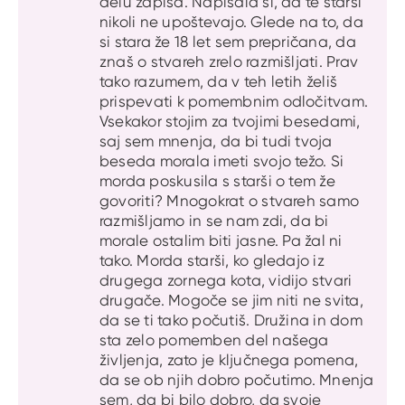
delu zapisa. Napisala si, da te starši
nikoli ne upoštevajo. Glede na to, da
si stara že 18 let sem prepričana, da
znaš o stvareh zrelo razmišljati. Prav
tako razumem, da v teh letih želiš
prispevati k pomembnim odločitvam.
Vsekakor stojim za tvojimi besedami,
saj sem mnenja, da bi tudi tvoja
beseda morala imeti svojo težo. Si
morda poskusila s starši o tem že
govoriti? Mnogokrat o stvareh samo
razmišljamo in se nam zdi, da bi
morale ostalim biti jasne. Pa žal ni
tako. Morda starši, ko gledajo iz
drugega zornega kota, vidijo stvari
drugače. Mogoče se jim niti ne svita,
da se ti tako počutiš. Družina in dom
sta zelo pomemben del našega
življenja, zato je ključnega pomena,
da se ob njih dobro počutimo. Mnenja
sem, da bi bilo dobro, da svoje