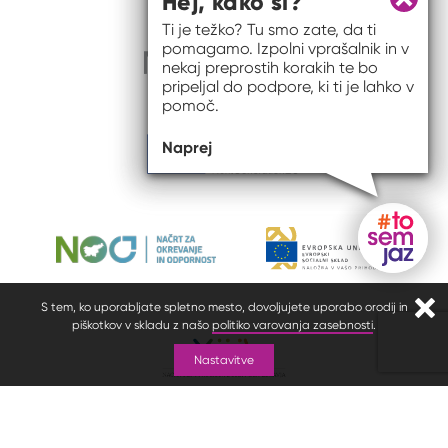
Hej, kako si?
Zapri 
Ti je težko? Tu smo zate, da ti
pomagamo. Izpolni vprašalnik in v
nekaj preprostih korakih te bo
pripeljal do podpore, ki ti je lahko v
pomoč.
Naprej
Gumb do
S tem, ko uporabljate spletno mesto, dovoljujete uporabo orodij in
Zapr
piškotkov v skladu z našo
politiko varovanja zasebnosti
.
Nastavitve