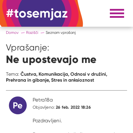
#tosemjaz
#to sem jaz
Razpri 
Domov
Razišči
Seznam vprašanj
Vprašanje:
Ne upostevajo me
Čustva,
Komunikacija,
Odnosi v družini,
Tema:
Prehrana in gibanje,
Stres in anksioznost
Petra18a
Pe
26 feb. 2022 18:26
Objavljeno:
Pozdravljeni.