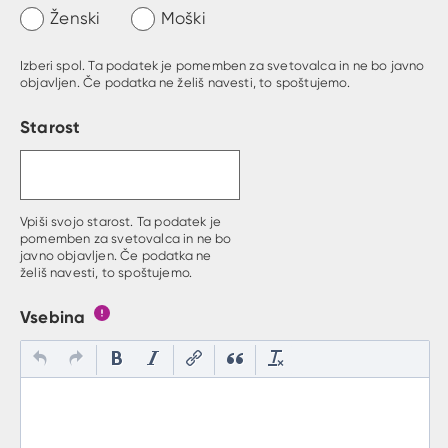
Ženski
Moški
Izberi spol. Ta podatek je pomemben za svetovalca in ne bo javno
objavljen. Če podatka ne želiš navesti, to spoštujemo.
Starost
Vpiši svojo starost. Ta podatek je
pomemben za svetovalca in ne bo
javno objavljen. Če podatka ne
želiš navesti, to spoštujemo.
Vsebina
Gumb s pojasnilom, kaj mora uporabnik vpisat v