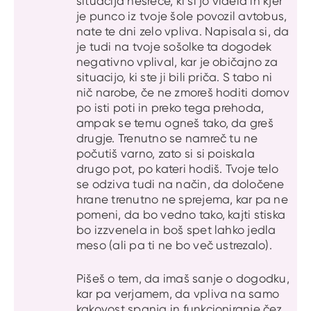
situacija nesreče, ki si jo videla in kjer
je punco iz tvoje šole povozil avtobus,
nate te dni zelo vpliva. Napisala si, da
je tudi na tvoje sošolke ta dogodek
negativno vplival, kar je običajno za
situacijo, ki ste ji bili priča. S tabo ni
nič narobe, če ne zmoreš hoditi domov
po isti poti in preko tega prehoda,
ampak se temu ogneš tako, da greš
drugje. Trenutno se namreč tu ne
počutiš varno, zato si si poiskala
drugo pot, po kateri hodiš. Tvoje telo
se odziva tudi na način, da določene
hrane trenutno ne sprejema, kar pa ne
pomeni, da bo vedno tako, kajti stiska
bo izzvenela in boš spet lahko jedla
meso (ali pa ti ne bo več ustrezalo).
Pišeš o tem, da imaš sanje o dogodku,
kar pa verjamem, da vpliva na samo
kakovost spanja in funkcioniranje čez