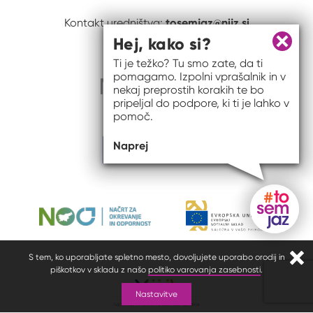
tosemjaz@nijz.si
Kontakt uredništva:
Hej, kako si?
Zapri 
Ti je težko? Tu smo zate, da ti
pomagamo. Izpolni vprašalnik in v
nekaj preprostih korakih te bo
pripeljal do podpore, ki ti je lahko v
pomoč.
Naprej
Gumb do
S tem, ko uporabljate spletno mesto, dovoljujete uporabo orodij in
Zapr
piškotkov v skladu z našo
politiko varovanja zasebnosti
.
Nastavitve