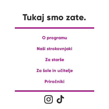
Tukaj smo zate.
O programu
Naši strokovnjaki
Za starše
Za šole in učitelje
Priročniki
Družabna omrežja
Na naš Instagram profil
Na naš Tiktok profil