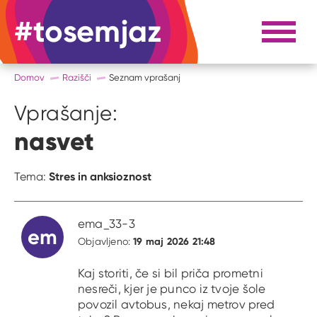
#tosemjaz
#to sem jaz
Razpri 
Domov
Razišči
Seznam vprašanj
Vprašanje:
nasvet
Stres in anksioznost
Tema:
ema_33-3
em
19 maj 2026 21:48
Objavljeno:
Kaj storiti, če si bil priča prometni
nesreči, kjer je punco iz tvoje šole
povozil avtobus, nekaj metrov pred