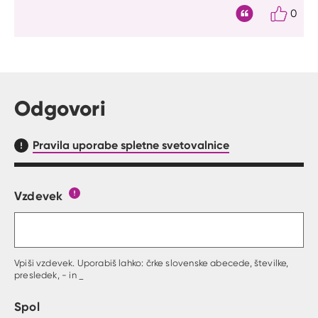
0
Citat
Odgovori
Pravila uporabe spletne svetovalnice
Vzdevek
Obrazec, kjer lahko zastaviš vprašanje
Gumb s pojasnilom, kaj mora uporabnik vpisat 
Vpiši vzdevek. Uporabiš lahko: črke slovenske abecede, številke,
presledek, - in _
Spol