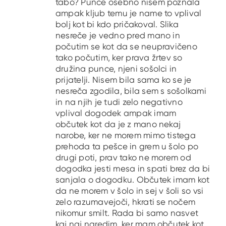
tabo? Punce osebno nisem poznala
ampak kljub temu je name to vplival
bolj kot bi kdo pričakoval. Slika
nesreče je vedno pred mano in
počutim se kot da se neupravičeno
tako počutim, ker prava žrtev so
družina punce, njeni sošolci in
prijatelji. Nisem bila sama ko se je
nesreča zgodila, bila sem s sošolkami
in na njih je tudi zelo negativno
vplival dogodek ampak imam
občutek kot da je z mano nekaj
narobe, ker ne morem mimo tistega
prehoda ta pešce in grem u šolo po
drugi poti, prav tako ne morem od
dogodka jesti mesa in spati brez da bi
sanjala o dogodku. Občutek imam kot
da ne morem v šolo in sej v šoli so vsi
zelo razumavejoči, hkrati se nočem
nikomur smilt. Rada bi samo nasvet
kaj naj naredim, ker mam občutek kot