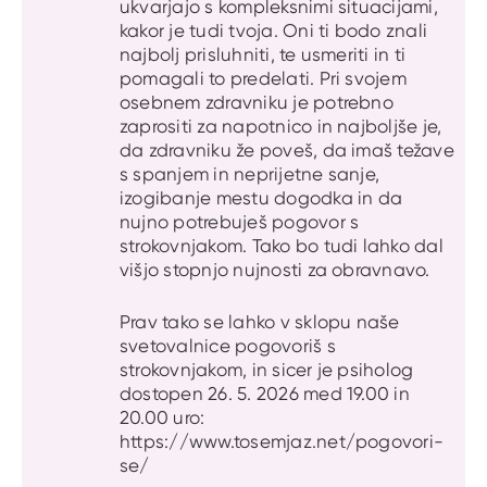
ukvarjajo s kompleksnimi situacijami,
kakor je tudi tvoja. Oni ti bodo znali
najbolj prisluhniti, te usmeriti in ti
pomagali to predelati. Pri svojem
osebnem zdravniku je potrebno
zaprositi za napotnico in najboljše je,
da zdravniku že poveš, da imaš težave
s spanjem in neprijetne sanje,
izogibanje mestu dogodka in da
nujno potrebuješ pogovor s
strokovnjakom. Tako bo tudi lahko dal
višjo stopnjo nujnosti za obravnavo.
Prav tako se lahko v sklopu naše
svetovalnice pogovoriš s
strokovnjakom, in sicer je psiholog
dostopen 26. 5. 2026 med 19.00 in
20.00 uro:
https://www.tosemjaz.net/pogovori-
se/