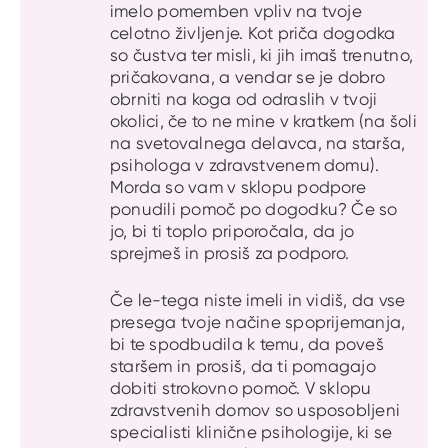
imelo pomemben vpliv na tvoje
celotno življenje. Kot priča dogodka
so čustva ter misli, ki jih imaš trenutno,
pričakovana, a vendar se je dobro
obrniti na koga od odraslih v tvoji
okolici, če to ne mine v kratkem (na šoli
na svetovalnega delavca, na starša,
psihologa v zdravstvenem domu).
Morda so vam v sklopu podpore
ponudili pomoč po dogodku? Če so
jo, bi ti toplo priporočala, da jo
sprejmeš in prosiš za podporo.
Če le-tega niste imeli in vidiš, da vse
presega tvoje načine spoprijemanja,
bi te spodbudila k temu, da poveš
staršem in prosiš, da ti pomagajo
dobiti strokovno pomoč. V sklopu
zdravstvenih domov so usposobljeni
specialisti klinične psihologije, ki se