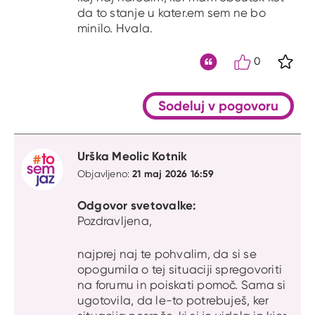
da to stanje u kater.em sem ne bo
minilo. Hvala.
0
S kli
Citat
Sodeluj v pogovoru
Urška Meolic Kotnik
21 maj 2026 16:59
Objavljeno:
Odgovor svetovalke:
Pozdravljena,
najprej naj te pohvalim, da si se
opogumila o tej situaciji spregovoriti
na forumu in poiskati pomoč. Sama si
ugotovila, da le-to potrebuješ, ker