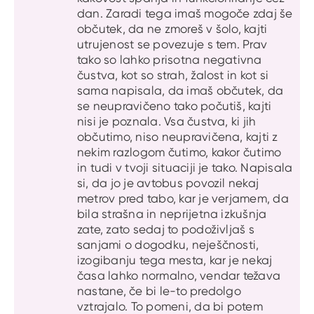
dan. Zaradi tega imaš mogoče zdaj še
občutek, da ne zmoreš v šolo, kajti
utrujenost se povezuje s tem. Prav
tako so lahko prisotna negativna
čustva, kot so strah, žalost in kot si
sama napisala, da imaš občutek, da
se neupravičeno tako počutiš, kajti
nisi je poznala. Vsa čustva, ki jih
občutimo, niso neupravičena, kajti z
nekim razlogom čutimo, kakor čutimo
in tudi v tvoji situaciji je tako. Napisala
si, da jo je avtobus povozil nekaj
metrov pred tabo, kar je verjamem, da
bila strašna in neprijetna izkušnja
zate, zato sedaj to podoživljaš s
sanjami o dogodku, neješčnosti,
izogibanju tega mesta, kar je nekaj
časa lahko normalno, vendar težava
nastane, če bi le-to predolgo
vztrajalo. To pomeni, da bi potem