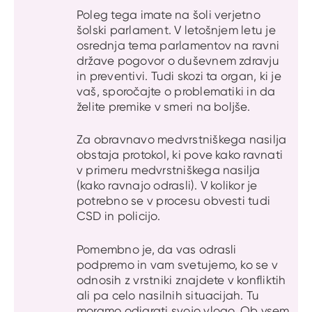
Poleg tega imate na šoli verjetno
šolski parlament. V letošnjem letu je
osrednja tema parlamentov na ravni
države pogovor o duševnem zdravju
in preventivi. Tudi skozi ta organ, ki je
vaš, sporočajte o problematiki in da
želite premike v smeri na boljše.
Za obravnavo medvrstniškega nasilja
obstaja protokol, ki pove kako ravnati
v primeru medvrstniškega nasilja
(kako ravnajo odrasli). V kolikor je
potrebno se v procesu obvesti tudi
CSD in policijo.
Pomembno je, da vas odrasli
podpremo in vam svetujemo, ko se v
odnosih z vrstniki znajdete v konfliktih
ali pa celo nasilnih situacijah. Tu
moramo odigrati svojo vlogo. Ob vsem