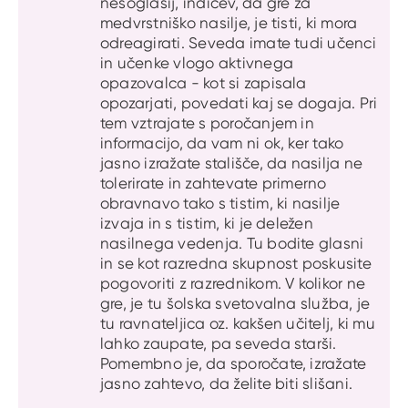
nesoglasij, indicev, da gre za
medvrstniško nasilje, je tisti, ki mora
odreagirati. Seveda imate tudi učenci
in učenke vlogo aktivnega
opazovalca - kot si zapisala
opozarjati, povedati kaj se dogaja. Pri
tem vztrajate s poročanjem in
informacijo, da vam ni ok, ker tako
jasno izražate stališče, da nasilja ne
tolerirate in zahtevate primerno
obravnavo tako s tistim, ki nasilje
izvaja in s tistim, ki je deležen
nasilnega vedenja. Tu bodite glasni
in se kot razredna skupnost poskusite
pogovoriti z razrednikom. V kolikor ne
gre, je tu šolska svetovalna služba, je
tu ravnateljica oz. kakšen učitelj, ki mu
lahko zaupate, pa seveda starši.
Pomembno je, da sporočate, izražate
jasno zahtevo, da želite biti slišani.