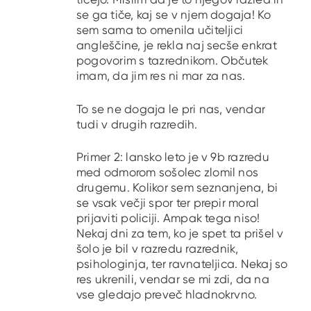
se ga tiče, kaj se v njem dogaja! Ko
sem sama to omenila učiteljici
angleščine, je rekla naj secše enkrat
pogovorim s tazrednikom. Občutek
imam, da jim res ni mar za nas.
To se ne dogaja le pri nas, vendar
tudi v drugih razredih.
Primer 2: lansko leto je v 9b razredu
med odmorom sošolec zlomil nos
drugemu. Kolikor sem seznanjena, bi
se vsak večji spor ter prepir moral
prijaviti policiji. Ampak tega niso!
Nekaj dni za tem, ko je spet ta prišel v
šolo je bil v razredu razrednik,
psihologinja, ter ravnateljica. Nekaj so
res ukrenili, vendar se mi zdi, da na
vse gledajo preveč hladnokrvno.