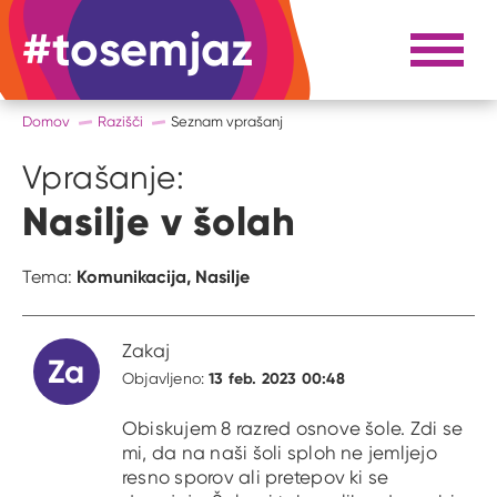
#tosemjaz
#to sem jaz
Razpri 
Domov
Razišči
Seznam vprašanj
Vprašanje:
Nasilje v šolah
Komunikacija,
Nasilje
Tema:
Zakaj
Za
13 feb. 2023 00:48
Objavljeno:
Obiskujem 8 razred osnove šole. Zdi se
mi, da na naši šoli sploh ne jemljejo
resno sporov ali pretepov ki se