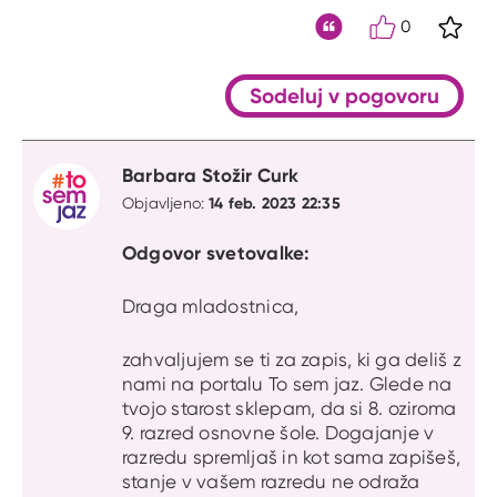
0
S kli
Citat
Sodeluj v pogovoru
Barbara Stožir Curk
14 feb. 2023 22:35
Objavljeno:
Odgovor svetovalke:
Draga mladostnica,
zahvaljujem se ti za zapis, ki ga deliš z
nami na portalu To sem jaz. Glede na
tvojo starost sklepam, da si 8. oziroma
9. razred osnovne šole. Dogajanje v
razredu spremljaš in kot sama zapišeš,
stanje v vašem razredu ne odraža