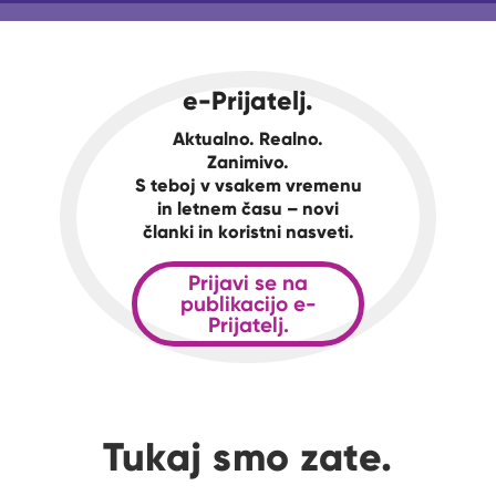
e-Prijatelj.
Aktualno. Realno.
Zanimivo.
S teboj v vsakem vremenu
in letnem času – novi
članki in koristni nasveti.
Prijavi se na
publikacijo e-
Prijatelj.
Tukaj smo zate.