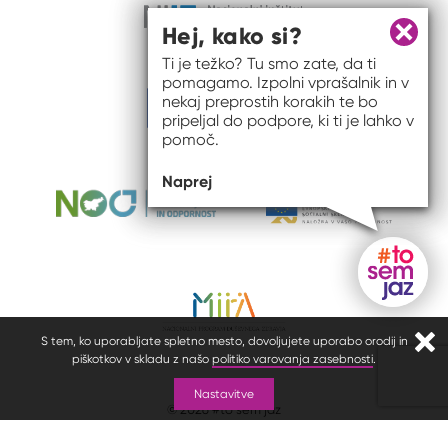
Hej, kako si?
Zapri 
Ti je težko? Tu smo zate, da ti
pomagamo. Izpolni vprašalnik in v
nekaj preprostih korakih te bo
pripeljal do podpore, ki ti je lahko v
pomoč.
Naprej
Gumb do
S tem, ko uporabljate spletno mesto, dovoljujete uporabo orodij in
Zapr
piškotkov v skladu z našo
politiko varovanja zasebnosti
.
Nastavitve
© 2026 #to sem jaz
ISSN spletišča: 2820-5960