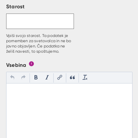
Starost
Vpiši svojo starost. Ta podatek je
pomemben za svetovalca in ne bo
javno objavljen. Če podatka ne
želiš navesti, to spoštujemo.
Vsebina
Gumb s pojasnilom, kaj mora uporabnik vpisat v