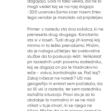
dogajajo. Šola ni tako velika, da ne bi
mogli vedet kaj se na njej dogaja
-300 ucencev.Sama sicer nisem žrtev
tega vendar je marsikdo od prijateljev.
Primer: v razredu sta dva sošolca, ki ne
preneseta drug drugega. Konstanto
sta si v laseh. Tudi drugi jih komaj kaj
mirimo in to težko prenašamo. Mislim,
da je naloga učiteljev ter svetovalne
službe da to poskusijo rešit. Velikokrat
pri razrednih urah povemu radredniku,
kaj se dogaja on pa le hladnokrvno
reče - vidva, kontrolirajta se. Pač kaj?
Zakaj ničesar ne naredi? Uči nas
geografijo in enkrat sem počakala, da
so šli vsi iz razreda, ter sem razredniku
razložila situacijo. Pravi da je za to
obdobje to normalno in se ne misli
vtikat v tuje stvari, ki se njega ne
tičejo. Mislim da je to njegov razred in