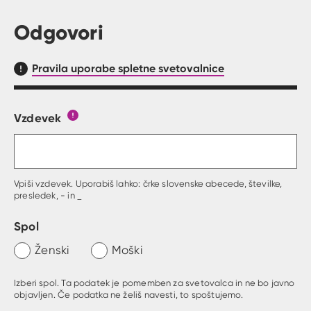
Odgovori
Pravila uporabe spletne svetovalnice
Vzdevek
Obrazec, kjer lahko zastaviš vprašanje
Gumb s pojasnilom, kaj mora uporabnik vpisat 
Vpiši vzdevek. Uporabiš lahko: črke slovenske abecede, številke,
presledek, - in _
Spol
Ženski
Moški
Izberi spol. Ta podatek je pomemben za svetovalca in ne bo javno
objavljen. Če podatka ne želiš navesti, to spoštujemo.