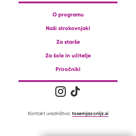
O programu
Naši strokovnjaki
Za starše
Za šole in učitelje
Priročniki
Družabna omrežja
Na naš Instagram profil
Na naš Tiktok profil
tosemjaz@nijz.si
Kontakt uredništva: