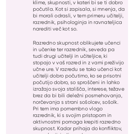
klime, skupnosti, v kateri bi se ti dobro
počutila. Kot si zapisala, si mnenja, da
bi morali odrasli, v tem primeru učitelji,
razrednik, psihologinja in ravnateljica
narediti več kot so.
Razredno skupnost oblikujete učenci
in učenke ter razrednik, seveda pa
tudi drugi učitelji in učiteljice, ki
stopajo v vaš razred in z vami preživijo
učne ure. V razredu se tako učenci kot
učitelji dobro počutimo, ko se prisotni
počutijo dobro, so sproščeni in lahko
izražajo svoja stališča, interese, težave
brez da bi bili deležni posmehovanja,
norčevanja s strani sošolcev, sošolk.
Pri tem ima pomembno vlogo
razrednik, ki s svojim pristopom in
aktivnostmi pomaga krepiti razredno
skupnost. Kadar prihaja do konfliktov,