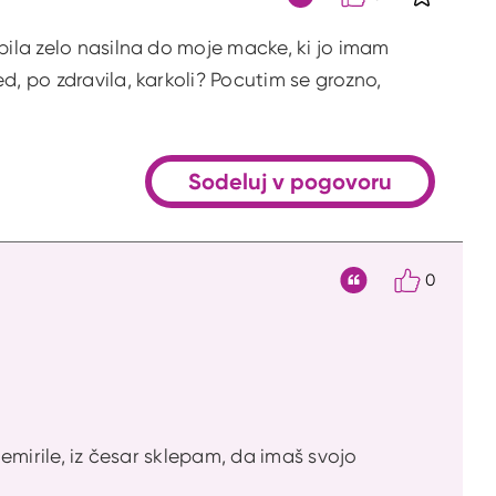
S klikom 
Citat
bila zelo nasilna do moje macke, ki jo imam
d, po zdravila, karkoli? Pocutim se grozno,
Sodeluj v pogovoru
0
Citat
nemirile, iz česar sklepam, da imaš svojo