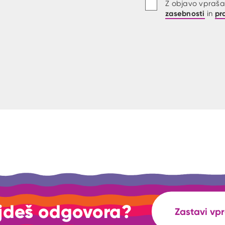
Z objavo vprašan
zasebnosti
pr
in
jdeš odgovora?
Zastavi vp