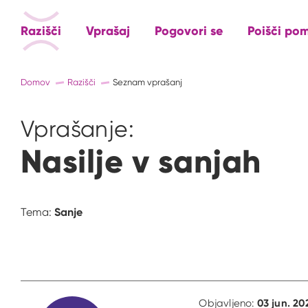
Razišči
Vprašaj
Pogovori se
Poišči po
Domov
Razišči
Seznam vprašanj
Vprašanje:
Nasilje v sanjah
Sanje
Tema:
03 jun. 20
Objavljeno: