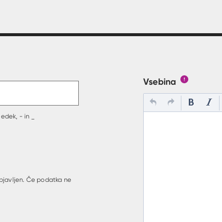
t v polje
Vsebina
Gumb s poj
edek, - in _
bjavljen. Če podatka ne