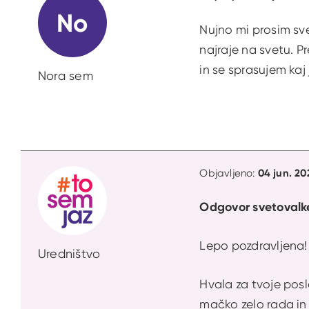
No
Nujno mi prosim sve
najraje na svetu. P
in se sprasujem kaj
Nora sem
04 jun. 20
Objavljeno:
Odgovor svetovalk
Lepo pozdravljena
Uredništvo
Hvala za tvoje posl
mačko zelo rada in j