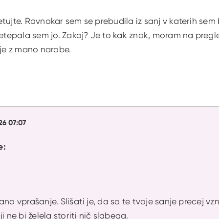
tujte. Ravnokar sem se prebudila iz sanj v katerih sem 
retepala sem jo. Zakaj? Je to kak znak, moram na pregle
 je z mano narobe.
26 07:07
e:
!
ano vprašanje. Slišati je, da so te tvoje sanje precej vz
i ne bi želela storiti nič slabega.