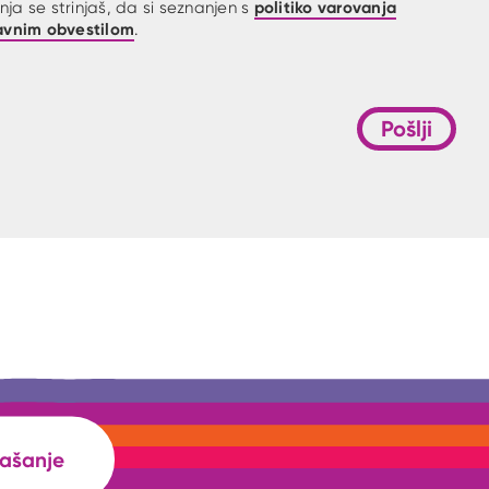
politiko varovanja
ja se strinjaš, da si seznanjen s
avnim obvestilom
.
Pošlji
rašanje