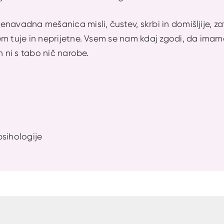
avadna mešanica misli, čustev, skrbi in domišljije, zato
m tuje in neprijetne. Vsem se nam kdaj zgodi, da imamo
in ni s tabo nič narobe.
psihologije