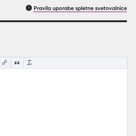
Pravila uporabe spletne svetovalnice
asnilom, kaj mora uporabnik vpisat v polje