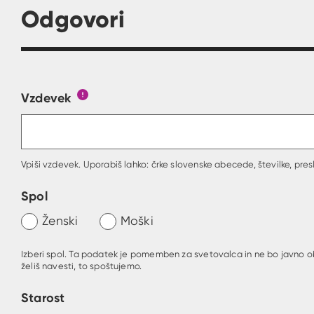
Odgovori
Vzdevek
Obrazec, kjer lahko zastaviš vprašanje
Gumb s pojasnilom, kaj mora uporabnik vpisa
Vpiši vzdevek. Uporabiš lahko: črke slovenske abecede, številke, presl
Spol
Ženski
Moški
Izberi spol. Ta podatek je pomemben za svetovalca in ne bo javno o
želiš navesti, to spoštujemo.
Starost