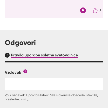
0
Citat
Odgovori
Pravila uporabe spletne svetovalnice
Vzdevek
Obrazec, kjer lahko zastaviš vprašanje
Gumb s pojasnilom, kaj mora uporabnik vpisat 
Vpiši vzdevek. Uporabiš lahko: črke slovenske abecede, številke,
presledek, - in _