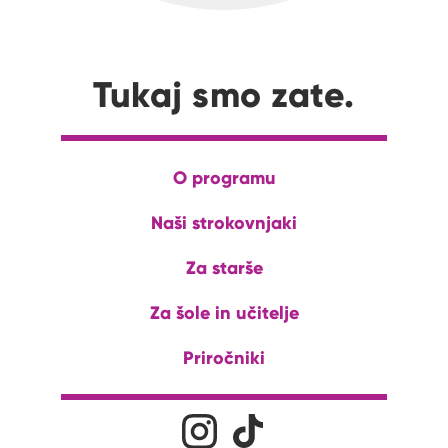
Tukaj smo zate.
O programu
Naši strokovnjaki
Za starše
Za šole in učitelje
Priročniki
Družabna omrežja
Na naš Instagram profil
Na naš Tiktok profil