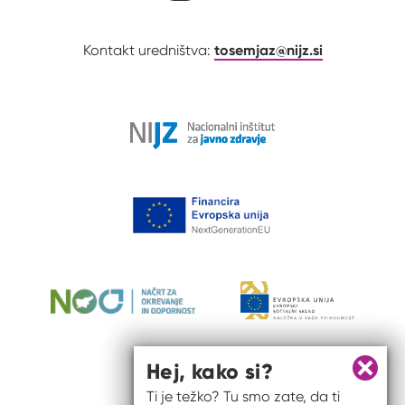
tosemjaz@nijz.si
Kontakt uredništva:
Hej, kako si?
Zapri 
Ti je težko? Tu smo zate, da ti