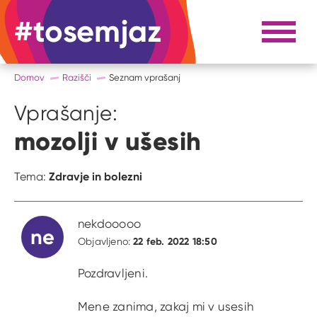
#tosemjaz
#to sem jaz
Razpri 
Domov
Razišči
Seznam vprašanj
Vprašanje:
mozolji v ušesih
Zdravje in bolezni
Tema:
nekdooooo
ne
22 feb. 2022 18:50
Objavljeno:
Pozdravljeni.
Mene zanima, zakaj mi v usesih