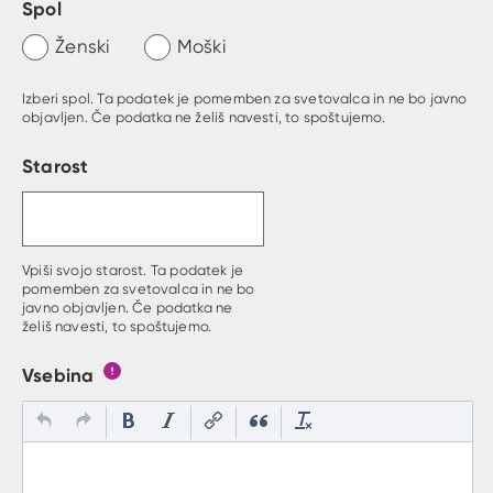
Spol
Ženski
Moški
Izberi spol. Ta podatek je pomemben za svetovalca in ne bo javno
objavljen. Če podatka ne želiš navesti, to spoštujemo.
Starost
Vpiši svojo starost. Ta podatek je
pomemben za svetovalca in ne bo
javno objavljen. Če podatka ne
želiš navesti, to spoštujemo.
Vsebina
Gumb s pojasnilom, kaj mora uporabnik vpisat v