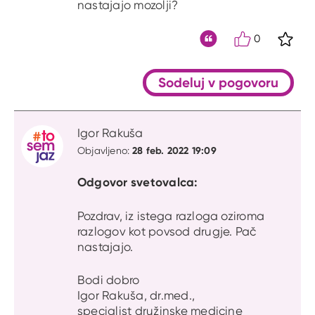
nastajajo mozolji?
0
S kli
Citat
Sodeluj v pogovoru
Igor Rakuša
28 feb. 2022 19:09
Objavljeno:
Odgovor svetovalca:
Pozdrav, iz istega razloga oziroma
razlogov kot povsod drugje. Pač
nastajajo.
Bodi dobro
Igor Rakuša, dr.med.,
specialist družinske medicine