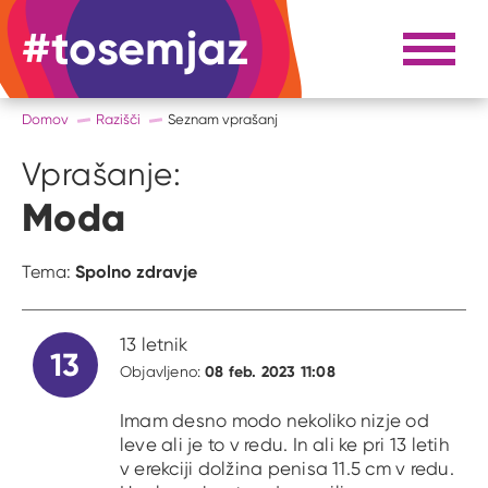
#tosemjaz
#to sem jaz
Razpri 
Domov
Razišči
Seznam vprašanj
Vprašanje:
Moda
Spolno zdravje
Tema:
13 letnik
13
08 feb. 2023 11:08
Objavljeno:
Imam desno modo nekoliko nizje od
leve ali je to v redu. In ali ke pri 13 letih
v erekciji dolžina penisa 11.5 cm v redu.