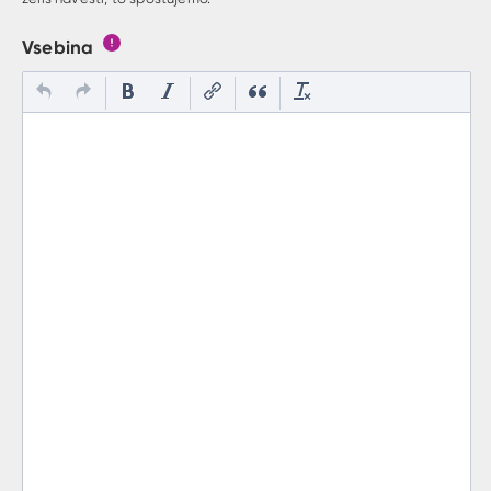
Vsebina
Gumb s pojasnilom, kaj mora uporabnik vpisat v