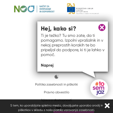
Hej, kako si?
Zapri 
Ti je težko? Tu smo zate, da ti
pomagamo. Izpolni vprašalnik in v
nekaj preprostih korakih te bo
pripeljal do podpore, ki ti je lahko v
pomoč.
© 2026 #to sem jaz
Naprej
ISSN spletišča: 2820-5960
Politika zasebnosti in piškotki
Pravno obvestilo
Gumb do
Izjava o dostopnosti
S tem, ko uporabljate spletno mesto, dovoljujete uporabo orodij in
Zapr
Produkcija:
Innovatif
piškotkov v skladu z našo
politiko varovanja zasebnosti
.