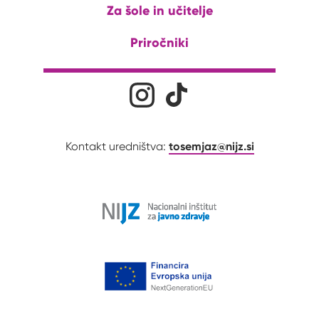
Za šole in učitelje
Priročniki
Družabna omrežja
Na naš Instagram profil
Na naš Tiktok profil
tosemjaz@nijz.si
Kontakt uredništva: