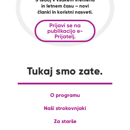
in letnem času – novi
članki in koristni nasveti.
Prijavi se na
publikacijo e-
Prijatelj.
Tukaj smo zate.
O programu
Naši strokovnjaki
Za starše