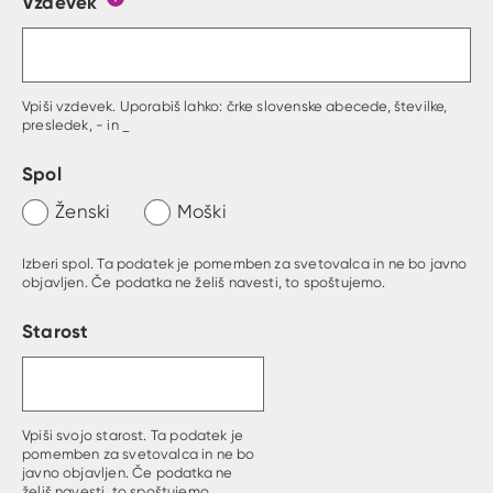
Vzdevek
Obrazec, kjer lahko zastaviš vprašanje
Gumb s pojasnilom, kaj mora uporabnik vpisat 
Vpiši vzdevek. Uporabiš lahko: črke slovenske abecede, številke,
presledek, - in _
Spol
Ženski
Moški
Izberi spol. Ta podatek je pomemben za svetovalca in ne bo javno
objavljen. Če podatka ne želiš navesti, to spoštujemo.
Starost
Vpiši svojo starost. Ta podatek je
pomemben za svetovalca in ne bo
javno objavljen. Če podatka ne
želiš navesti, to spoštujemo.