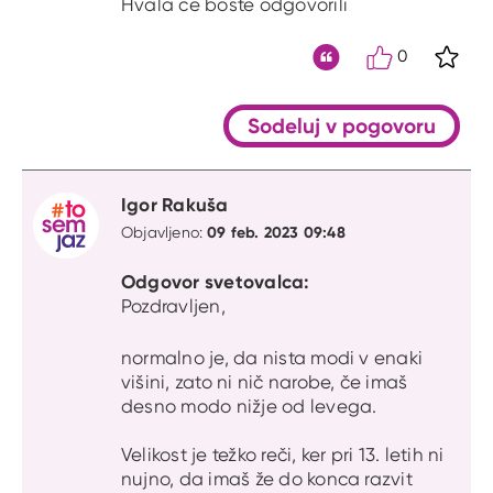
Hvala ce boste odgovorili
0
S kli
Citat
Sodeluj v pogovoru
Igor Rakuša
09 feb. 2023 09:48
Objavljeno:
Odgovor svetovalca:
Pozdravljen,
normalno je, da nista modi v enaki
višini, zato ni nič narobe, če imaš
desno modo nižje od levega.
Velikost je težko reči, ker pri 13. letih ni
nujno, da imaš že do konca razvit