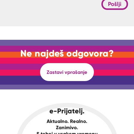
Pošlji
Ne najdeš odgovora?
Zastavi vprašanje
e-Prijatelj.
Aktualno. Realno.
Zanimivo.
S teboj v vsakem vremenu