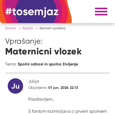
#tosemjaz
#to sem jaz
Razpri 
Domov
Razišči
Seznam vprašanj
Vprašanje:
Maternicni vlozek
Spolni odnosi in spolno življenje
Tema:
Julija
Ju
01 jun. 2026 22:13
Objavljeno:
Pozdravljeni,
S fantom razmisljava o prvem spolnem