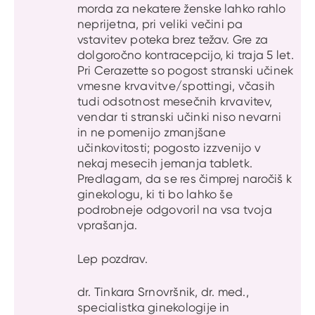
morda za nekatere ženske lahko rahlo
neprijetna, pri veliki večini pa
vstavitev poteka brez težav. Gre za
dolgoročno kontracepcijo, ki traja 5 let.
Pri Cerazette so pogost stranski učinek
vmesne krvavitve/spottingi, včasih
tudi odsotnost mesečnih krvavitev,
vendar ti stranski učinki niso nevarni
in ne pomenijo zmanjšane
učinkovitosti; pogosto izzvenijo v
nekaj mesecih jemanja tabletk.
Predlagam, da se res čimprej naročiš k
ginekologu, ki ti bo lahko še
podrobneje odgovoril na vsa tvoja
vprašanja.
Lep pozdrav.
dr. Tinkara Srnovršnik, dr. med.,
specialistka ginekologije in