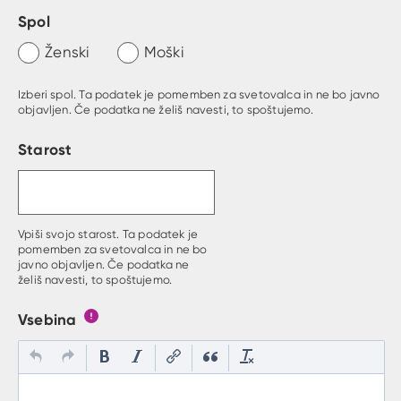
Spol
Ženski
Moški
Izberi spol. Ta podatek je pomemben za svetovalca in ne bo javno
objavljen. Če podatka ne želiš navesti, to spoštujemo.
Starost
Vpiši svojo starost. Ta podatek je
pomemben za svetovalca in ne bo
javno objavljen. Če podatka ne
želiš navesti, to spoštujemo.
Vsebina
Gumb s pojasnilom, kaj mora uporabnik vpisat v