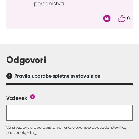
porodništva
0
Citat
Odgovori
Pravila uporabe spletne svetovalnice
Vzdevek
Obrazec, kjer lahko zastaviš vprašanje
Gumb s pojasnilom, kaj mora uporabnik vpisat 
Vpiši vzdevek. Uporabiš lahko: črke slovenske abecede, številke,
presledek, - in _