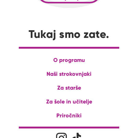
Tukaj smo zate.
O programu
Naši strokovnjaki
Za starše
Za šole in učitelje
Priročniki
Družabna omrežja
Na naš Instagram profil
Na naš Tiktok profil