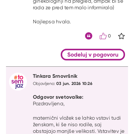
ginekologinji na pregled, ampak bi se
rada ze pred tem malo informirala)
Najlepsa hvala.
0
S kli
Citat
Sodeluj v pogovoru
Tinkara Srnovršnik
03 jun. 2026 10:26
Objavljeno:
Odgovor svetovalke:
Pozdravljena,
maternični vložek se lahko vstavi tudi
ženskam, ki še niso rodile, saj
obstajajo manjše velikosti. Vstavitev je