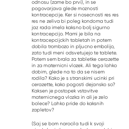
odnosu (zame bo prvi), in se
pogovarjava glede moznosti
kontracepcije. Ker si nosecnosti res res
res ne zeliva bi poleg kondoma tudi
jaz rada imela kaksno bolj sigurno
kontracepcijo. Mami je bila na
kontracepcijckih tabletah in potem
dobila trombozo in pljucno embolijo,
zato tudi meni odsvetujejo te tablete.
Potem sem brala za tabletke cerazette
in za maternicni vlozek. Ali tega lahko
dobim, glede na to da se nisem
rodila? Kako je s stranskimi ucinki pri
cerazette, kako pogosti dejansko so?
Kaksen je postopek vstavitve
maternicnega vlozka in ali je zelo
bolece? Lahko pride do kaksnih
zapletov?
(Saj se bom narocila tudi k svoji