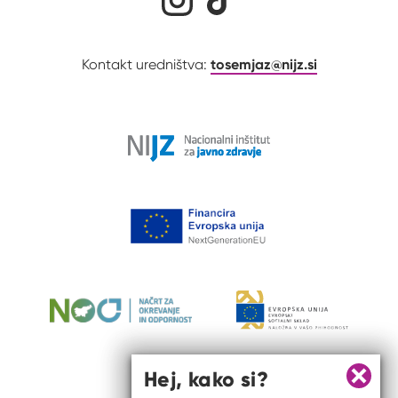
tosemjaz@nijz.si
Kontakt uredništva:
Hej, kako si?
Zapri 