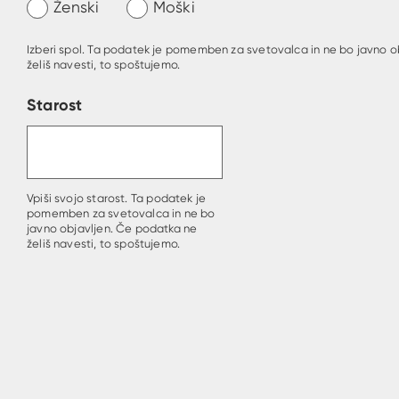
Ženski
Moški
Izberi spol. Ta podatek je pomemben za svetovalca in ne bo javno o
želiš navesti, to spoštujemo.
Starost
Vpiši svojo starost. Ta podatek je
pomemben za svetovalca in ne bo
javno objavljen. Če podatka ne
želiš navesti, to spoštujemo.