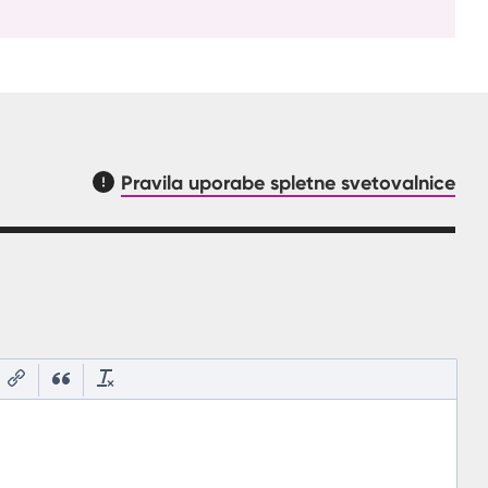
Pravila uporabe spletne svetovalnice
asnilom, kaj mora uporabnik vpisat v polje