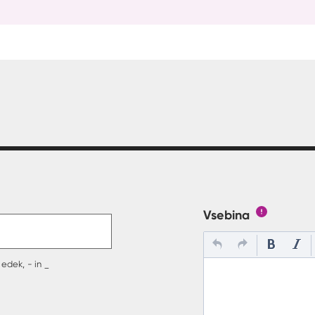
t v polje
Vsebina
Gumb s poj
edek, - in _