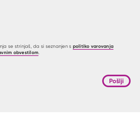
politiko varovanja
ja se strinjaš, da si seznanjen s
avnim obvestilom
.
Pošlji