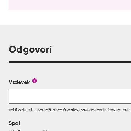
Odgovori
Vzdevek
Obrazec, kjer lahko zastaviš vprašanje
Gumb s pojasnilom, kaj mora uporabnik vpisa
Vpiši vzdevek. Uporabiš lahko: črke slovenske abecede, številke, presl
Spol