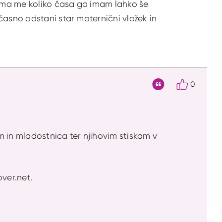
ima me koliko časa ga imam lahko še
časno odstani star maternični vložek in
0
Citat
m in mladostnica ter njihovim stiskam v
ver.net.