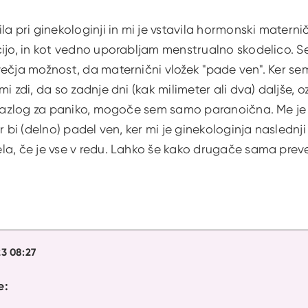
la pri ginekologinji in mi je vstavila hormonski materni
cijo, in kot vedno uporabljam menstrualno skodelico. S
ečja možnost, da maternični vložek "pade ven". Ker se
i zdi, da so zadnje dni (kak milimeter ali dva) daljše, o
 razlog za paniko, mogoče sem samo paranoična. Me je 
er bi (delno) padel ven, ker mi je ginekologinja nasled
a, če je vse v redu. Lahko še kako drugače sama preve
3 08:27
e: