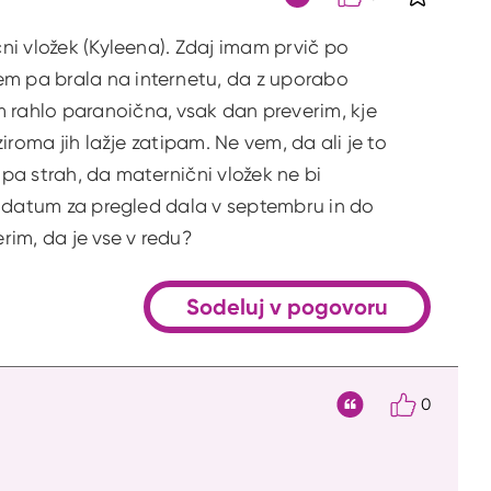
S klikom 
Citat
čni vložek (Kyleena). Zdaj imam prvič po
em pa brala na internetu, da z uporabo
m rahlo paranoična, vsak dan preverim, kje
ziroma jih lažje zatipam. Ne vem, da ali je to
pa strah, da maternični vložek ne bi
nji datum za pregled dala v septembru in do
rim, da je vse v redu?
Sodeluj v pogovoru
0
Citat