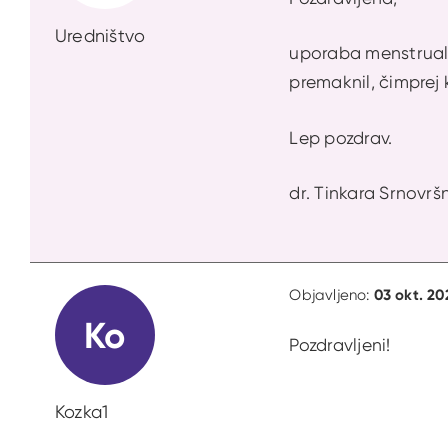
Uredništvo
uporaba menstrualn
premaknil, čimprej 
Lep pozdrav.
dr. Tinkara Srnovršn
03 okt. 20
Objavljeno:
Ko
Pozdravljeni!
Kozka1