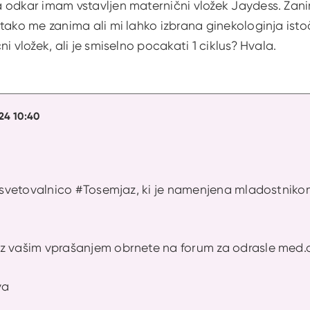
 odkar imam vstavljen maternični vložek Jaydess. Zan
tako me zanima ali mi lahko izbrana ginekologinja isto
i vložek, ali je smiselno pocakati 1 ciklus? Hvala.
24 10:40
o svetovalnico #Tosemjaz, ki je namenjena mladostniko
z vašim vprašanjem obrnete na forum za odrasle med.o
va