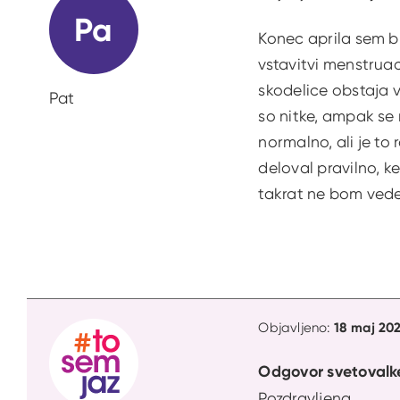
Pa
Konec aprila sem bi
vstavitvi menstrua
skodelice obstaja v
Pat
so nitke, ampak se m
normalno, ali je to
deloval pravilno, k
takrat ne bom vedel
18 maj 202
Objavljeno:
Odgovor svetovalk
Pozdravljena,