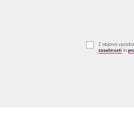
Z objavo vprašan
zasebnosti
pr
in