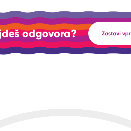
jdeš odgovora?
Zastavi vp