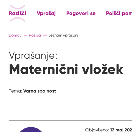
Razišči
Vprašaj
Pogovori se
Poišči po
Domov
Razišči
Seznam vprašanj
Vprašanje:
Maternični vložek
Varna spolnost
Tema:
12 maj 202
Objavljeno: