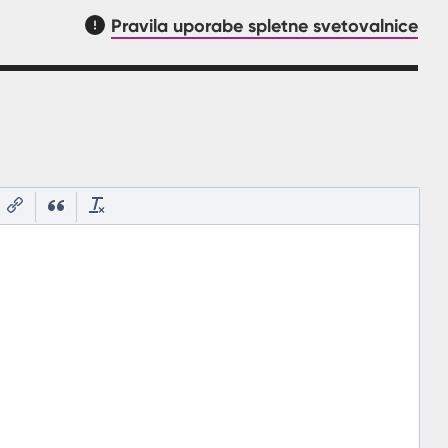
Pravila uporabe spletne svetovalnice
asnilom, kaj mora uporabnik vpisat v polje