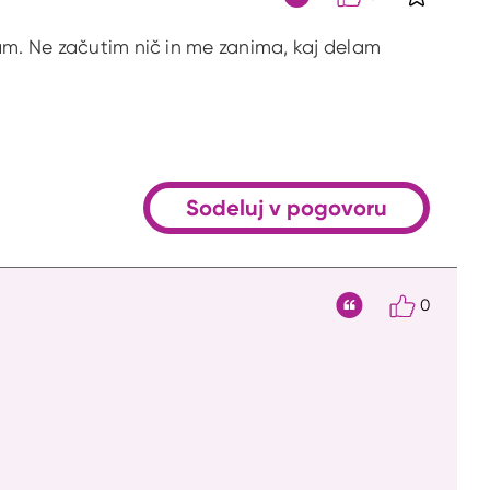
S klikom 
Citat
am. Ne začutim nič in me zanima, kaj delam
Sodeluj v pogovoru
0
Citat