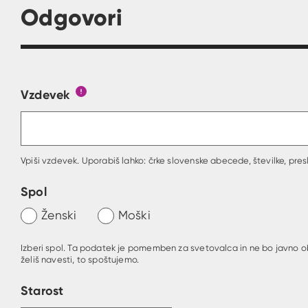
Odgovori
Vzdevek
Obrazec, kjer lahko zastaviš vprašanje
Gumb s pojasnilom, kaj mora uporabnik vpisa
Vpiši vzdevek. Uporabiš lahko: črke slovenske abecede, številke, presl
Spol
Ženski
Moški
Izberi spol. Ta podatek je pomemben za svetovalca in ne bo javno o
želiš navesti, to spoštujemo.
Starost