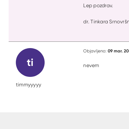
Lep pozdrav.
dr. Tinkara Srnovršn
09 mar. 20
Objavljeno:
ti
nevem
timmyyyyy