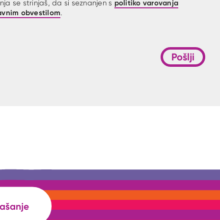
politiko varovanja
ja se strinjaš, da si seznanjen s
avnim obvestilom
.
Pošlji
rašanje