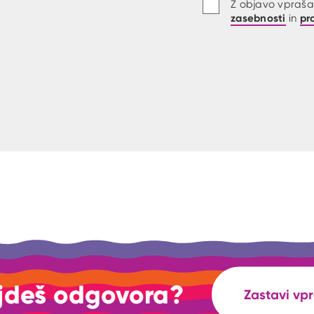
Z objavo vprašan
zasebnosti
pr
in
jdeš odgovora?
Zastavi vp