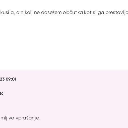
usila, a nikoli ne dosežem občutka kot si ga prestavlj
23 09:01
e:
mljivo vprašanje.