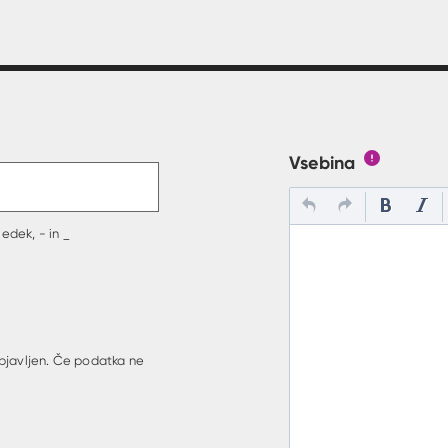
t v polje
Vsebina
Gumb s poj
edek, - in _
bjavljen. Če podatka ne