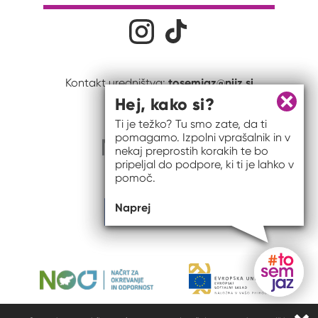
Družabna omrežja
Na naš Instagram profil
Na naš Tiktok profil
tosemjaz@nijz.si
Kontakt uredništva:
Hej, kako si?
Zapri 
Ti je težko? Tu smo zate, da ti
pomagamo. Izpolni vprašalnik in v
nekaj preprostih korakih te bo
pripeljal do podpore, ki ti je lahko v
pomoč.
Naprej
Gumb do