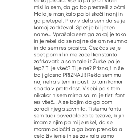
še kaj pisala. Vse to pa je on videl
mislila sem, da ga bo prestrelil z očmi.
Malo je manjkalo pa bi skočil nanj in
ga pretepel. Prav videla sem da se je
komaj zadrževal. Spet je bil jezen
name... Vprašala sem ga zakaj je tako
in je rekel da se naj ne delam neumno
in da sem res prasica. Čez čas se je
spet pomiril in me začel konstanto
zafrkavati: a sam tale iz Žurke pa je
lep? Ti je všeč? Ti je ne? Priznaj! In še
bolj glasno PRIZNAJ!! Rekla sem mu
naj neha s tem in pusti to tam kamor
spada v preteklost. V sebi pa s tem
nikakor nisem mirna saj mi je tisti fant
res všeč... A se bojim da ga bom
zaradi njega zavrnila. Tistemu fantu
sem tudi povedala za te težave, ki jih
imam z njim pa mi je rekel, da se
moram odločiti a ga bom prenašala
celo življenje in se zavirala samo