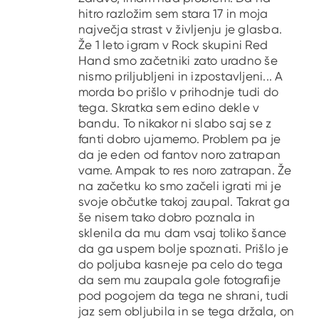
hitro razložim sem stara 17 in moja
največja strast v življenju je glasba.
Že 1 leto igram v Rock skupini Red
Hand smo začetniki zato uradno še
nismo priljubljeni in izpostavljeni... A
morda bo prišlo v prihodnje tudi do
tega. Skratka sem edino dekle v
bandu. To nikakor ni slabo saj se z
fanti dobro ujamemo. Problem pa je
da je eden od fantov noro zatrapan
vame. Ampak to res noro zatrapan. Že
na začetku ko smo začeli igrati mi je
svoje občutke takoj zaupal. Takrat ga
še nisem tako dobro poznala in
sklenila da mu dam vsaj toliko šance
da ga uspem bolje spoznati. Prišlo je
do poljuba kasneje pa celo do tega
da sem mu zaupala gole fotografije
pod pogojem da tega ne shrani, tudi
jaz sem obljubila in se tega držala, on