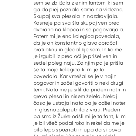
sem se zbližala z enim fantom, ki sem
ga do prej poznala samo na videzno.
Skupaj sva plesala in nazdravljala.
Kasneje pa sva šla skupaj ven pred
dvorano na klopco in se pogovarjala.
Potem mi je ena kolegica povedala,
da je on konstantno glavo obračal
proti oknu in gledal kje sem. In ko me
je izgubil iz pred oči je prišel ven in
sedel poleg naju. Za njim pa je prišla
še ta moja kolegica ki mi je to
povedala. Kar vmešal se je v najin
pogovor in začel govoriti o neki drugi
temi. Nato me je silil da pridem notri in
greva plesal in nisem želela. Nekaj
časa je ustrajal nato pa je odšel noter
in glasno zaloputnila z vrati. Preden
pa smo iz Žurke odšli mi je ta fant, ki mi
je bil všeč podal roko in rekel da me je
bilo lepo spoznati in upa da si bova