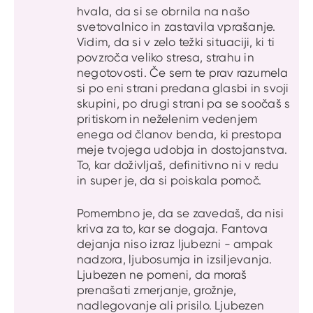
hvala, da si se obrnila na našo
svetovalnico in zastavila vprašanje.
Vidim, da si v zelo težki situaciji, ki ti
povzroča veliko stresa, strahu in
negotovosti. Če sem te prav razumela
si po eni strani predana glasbi in svoji
skupini, po drugi strani pa se soočaš s
pritiskom in neželenim vedenjem
enega od članov benda, ki prestopa
meje tvojega udobja in dostojanstva.
To, kar doživljaš, definitivno ni v redu
in super je, da si poiskala pomoč.
Pomembno je, da se zavedaš, da nisi
kriva za to, kar se dogaja. Fantova
dejanja niso izraz ljubezni - ampak
nadzora, ljubosumja in izsiljevanja.
Ljubezen ne pomeni, da moraš
prenašati zmerjanje, grožnje,
nadlegovanje ali prisilo. Ljubezen