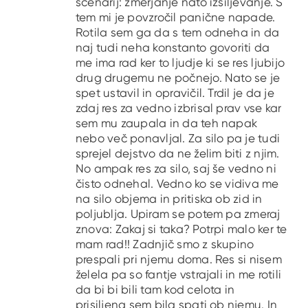
scenarij: zmerjanje nato izsiljevanje. S
tem mi je povzročil panične napade.
Rotila sem ga da s tem odneha in da
naj tudi neha konstanto govoriti da
me ima rad ker to ljudje ki se res ljubijo
drug drugemu ne počnejo. Nato se je
spet ustavil in opravičil. Trdil je da je
zdaj res za vedno izbrisal prav vse kar
sem mu zaupala in da teh napak
nebo več ponavljal. Za silo pa je tudi
sprejel dejstvo da ne želim biti z njim.
No ampak res za silo, saj še vedno ni
čisto odnehal. Vedno ko se vidiva me
na silo objema in pritiska ob zid in
poljublja. Upiram se potem pa zmeraj
znova: Zakaj si taka? Potrpi malo ker te
mam rad!! Zadnjič smo z skupino
prespali pri njemu doma. Res si nisem
želela pa so fantje vstrajali in me rotili
da bi bi bili tam kod celota in
prisiljena sem bila spati ob njemu. In