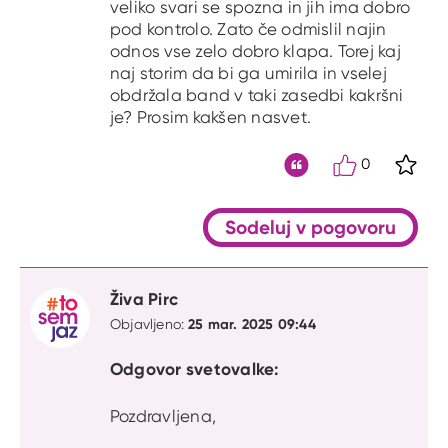
veliko svari se spozna in jih ima dobro
pod kontrolo. Zato če odmislil najin
odnos vse zelo dobro klapa. Torej kaj
naj storim da bi ga umirila in vselej
obdržala band v taki zasedbi kakršni
je? Prosim kakšen nasvet.
0
S kli
Citat
Sodeluj v pogovoru
Živa Pirc
25 mar. 2025 09:44
Objavljeno:
Odgovor svetovalke:
Pozdravljena,