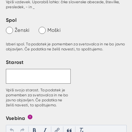
Vpiši vzdevek. Uporabiš lahko: črke slovenske abecede, številke,
presledek, - in _
Spol
Ženski
Moški
Izberi spol. Ta podatek je pomemben za svetovalca in ne bo javno
objavljen. Če podatka ne želiš navesti, to spoštujemo.
Starost
Vpiši svojo starost. Ta podatek je
pomemben za svetovalca in ne bo
javno objavljen. Če podatka ne
želiš navesti, to spoštujemo.
Vsebina
Gumb s pojasnilom, kaj mora uporabnik vpisat v