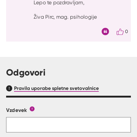
Lepo te pozdravljam,
Živa Pirc, mag. psihologije
0
Citat
Odgovori
Pravila uporabe spletne svetovalnice
Vzdevek
Obrazec, kjer lahko zastaviš vprašanje
Gumb s pojasnilom, kaj mora uporabnik vpisat 