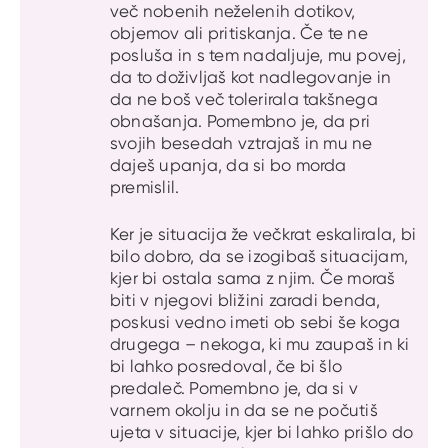
več nobenih neželenih dotikov,
objemov ali pritiskanja. Če te ne
posluša in s tem nadaljuje, mu povej,
da to doživljaš kot nadlegovanje in
da ne boš več tolerirala takšnega
obnašanja. Pomembno je, da pri
svojih besedah vztrajaš in mu ne
daješ upanja, da si bo morda
premislil.
Ker je situacija že večkrat eskalirala, bi
bilo dobro, da se izogibaš situacijam,
kjer bi ostala sama z njim. Če moraš
biti v njegovi bližini zaradi benda,
poskusi vedno imeti ob sebi še koga
drugega – nekoga, ki mu zaupaš in ki
bi lahko posredoval, če bi šlo
predaleč. Pomembno je, da si v
varnem okolju in da se ne počutiš
ujeta v situacije, kjer bi lahko prišlo do