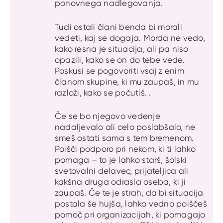
ponovnega nadlegovanja.
Tudi ostali člani benda bi morali
vedeti, kaj se dogaja. Morda ne vedo,
kako resna je situacija, ali pa niso
opazili, kako se on do tebe vede.
Poskusi se pogovoriti vsaj z enim
članom skupine, ki mu zaupaš, in mu
razloži, kako se počutiš. .
Če se bo njegovo vedenje
nadaljevalo ali celo poslabšalo, ne
smeš ostati sama s tem bremenom.
Poišči podporo pri nekom, ki ti lahko
pomaga – to je lahko starš, šolski
svetovalni delavec, prijateljica ali
kakšna druga odrasla oseba, ki ji
zaupaš. Če te je strah, da bi situacija
postala še hujša, lahko vedno poiščeš
pomoč pri organizacijah, ki pomagajo