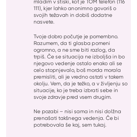
mladim v stiski, kot je TOM telefon (116
111), kjer lahko anonimno govoriš o
svojih težavah in dobiš dodatne
nasvete.
Tvoje dobro počutje je pomembno.
Razumem, da ti glasba pomeni
ogromno, a ne sme biti razlog, da
trpiš. Če se situacija ne izboljša in bo
njegovo vedenje ostalo enako ali se
celo stopnjevalo, boš morda morala
premisliti, ali je vredno ostati v takem
okolju. Vem, da je težko, a v življenju so
situacije, ko je treba izbrati sebe in
svoje zdravje pred vsem drugim.
Ne pozabi – nisi sama in nisi dolžna
prenašati takšnega vedenja. Če bi
potrebovala še kaj, sem tukaj.