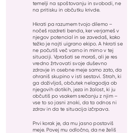
temelji na spoštovanju in svobodi, ne
na pritisku in občutku krivde.
Hkrati pa razumem tvojo dilemo –
nočeš razdreti benda, ker verjameš v
njegov potencial in se zavedaš, kako
težko je najti uigrano ekipo. A hkrati se
ne počutiš več varno in mirno v tej
situaciji. Vprašati se moraš, ali je res
vredno žrtvovati svoje duševno
zdravje in osebne meje samo zato, da
ohraniš skupino v isti sestavi. Strah, ki
ga doživljaš, občutek nelagodja ob
njegovih dotikih, jeza in žalost, ki ju
občutiš po vsakem srečanju z njim –
vse to so jasni znaki, da ta odnos ni
zdrav in da te situacija izčrpava.
Prvi korak je, da mu jasno postaviš
meje. Povej mu odločno, da ne želiš