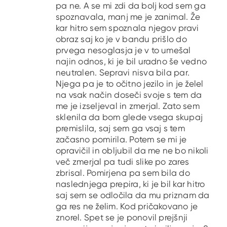
pa ne. A se mi zdi da bolj kod sem ga
spoznavala, manj me je zanimal. Že
kar hitro sem spoznala njegov pravi
obraz saj ko je v bandu prišlo do
prvega nesoglasja je v to umešal
najin odnos, ki je bil uradno še vedno
neutralen. Sepravi nisva bila par.
Njega pa je to očitno jezilo in je želel
na vsak način doseči svoje s tem da
me je izseljeval in zmerjal. Zato sem
sklenila da bom glede vsega skupaj
premislila, saj sem ga vsaj s tem
začasno pomirila. Potem se mi je
opravičil in obljubil da me ne bo nikoli
več zmerjal pa tudi slike po zares
zbrisal. Pomirjena pa sem bila do
naslednjega prepira, ki je bil kar hitro
saj sem se odločila da mu priznam da
ga res ne želim. Kod pričakovano je
znorel. Spet se je ponovil prejšnji