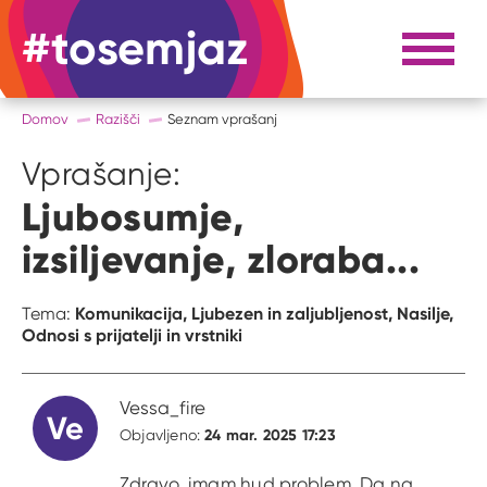
#tosemjaz
#to sem jaz
Razpri 
Domov
Razišči
Seznam vprašanj
Vprašanje:
Ljubosumje,
izsiljevanje, zloraba...
Komunikacija,
Ljubezen in zaljubljenost,
Nasilje,
Tema:
Odnosi s prijatelji in vrstniki
Vessa_fire
Ve
24 mar. 2025 17:23
Objavljeno:
Zdravo, imam hud problem. Da na