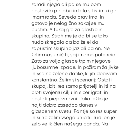
zaradi njega ali pa se mu bom
postavila po robu in bila s tistim ki ga
imam rada. Seveda prav ima. In
gotovo je nelogično zakaj se mu
pustim. A tukaj gre za glasbo in
skupino. Strah me je da bi se tako
hudo skregala da bo želel da
zapustim skupino jaz ali pa on. Ne
želim nas uničiti, saj imamo potencial.
Zato za voljo glasbe trpim njegove
ljubosumne izpade. In požiram žaljivke
in vse ne želene dotike, ki jih dobivam
konstantno. Želim si scenarij: Ostati
skupaj, biti res samo prijatelji in iti na
proti svojemu cilju in sicer igrati in
postati prepoznavni. Tako težko je
najti dobro zasedbo danes v
glasbenem svetu. Fantje so res super
in si ne želim vsega uničiti. Tudi on je
zelo velik člen našega banda. Na