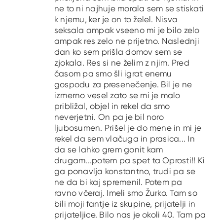
ne to ni najhuje morala sem se stiskati
k njemu, ker je on to želel. Nisva
seksala ampak vseeno mi je bilo zelo
ampak res zelo ne prijetno. Naslednji
dan ko sem prišla domov sem se
zjokala. Res si ne želim z njim. Pred
časom pa smo šli igrat enemu
gospodu za presenečenje. Bil je ne
izmerno vesel zato se mi je malo
približal, objel in rekel da smo
neverjetni. On pa je bil noro
ljubosumen. Prišel je do mene in mi je
rekel da sem vlačuga in prasica... In
da se lahko grem gonit kam
drugam...potem pa spet ta Oprosti!! Ki
ga ponavlja konstantno, trudi pa se
ne da bi kaj spremenil. Potem pa
ravno včeraj. Imeli smo Žurko. Tam so
bili moji fantje iz skupine, prijatelji in
prijateljice. Bilo nas je okoli 40. Tam pa