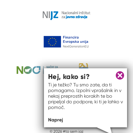
Hej, kako si?
Zapri 
Ti je težko? Tu smo zate, da ti
pomagamo. Izpolni vprašalnik in v
nekaj preprostih korakih te bo
pripeljal do podpore, ki ti je lahko v
pomoč.
Naprej
© 2026 #to sem jaz