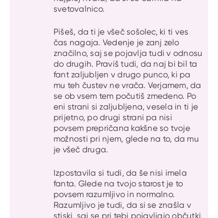
svetovalnico.
Pišeš, da ti je všeč sošolec, ki ti ves
čas nagaja. Vedenje je zanj zelo
značilno, saj se pojavlja tudi v odnosu
do drugih. Praviš tudi, da naj bi bil ta
fant zaljubljen v drugo punco, ki pa
mu teh čustev ne vrača. Verjamem, da
se ob vsem tem počutiš zmedeno. Po
eni strani si zaljubljena, vesela in ti je
prijetno, po drugi strani pa nisi
povsem prepričana kakšne so tvoje
možnosti pri njem, glede na to, da mu
je všeč druga.
Izpostavila si tudi, da še nisi imela
fanta. Glede na tvojo starost je to
povsem razumljivo in normalno.
Razumljivo je tudi, da si se znašla v
stiski, saj se pri tebi pojavljajo občutki,