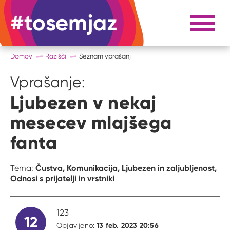
#tosemjaz
#to sem jaz
Razpri 
Domov
Razišči
Seznam vprašanj
Vprašanje:
Ljubezen v nekaj
mesecev mlajšega
fanta
Čustva,
Komunikacija,
Ljubezen in zaljubljenost,
Tema:
Odnosi s prijatelji in vrstniki
123
12
13 feb. 2023 20:56
Objavljeno: