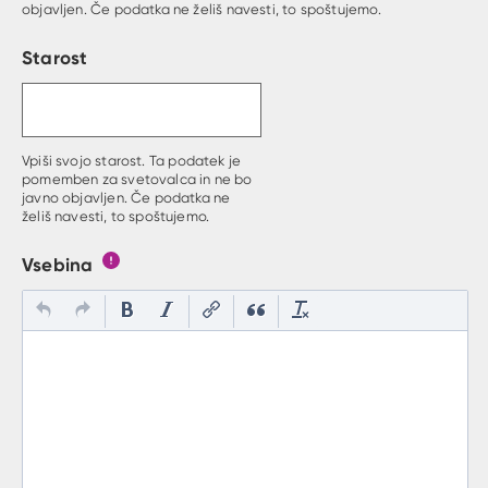
objavljen. Če podatka ne želiš navesti, to spoštujemo.
Starost
Vpiši svojo starost. Ta podatek je
pomemben za svetovalca in ne bo
javno objavljen. Če podatka ne
želiš navesti, to spoštujemo.
Vsebina
Gumb s pojasnilom, kaj mora uporabnik vpisat v