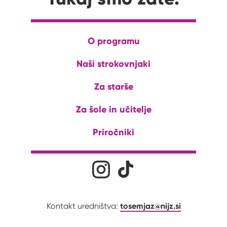
O programu
Naši strokovnjaki
Za starše
Za šole in učitelje
Priročniki
Družabna omrežja
Na naš Instagram profil
Na naš Tiktok profil
tosemjaz@nijz.si
Kontakt uredništva: