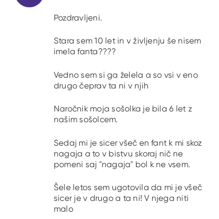
Pozdravljeni.
Stara sem 10 let in v življenju še nisem
imela fanta????
Vedno sem si ga želela a so vsi v eno
drugo čeprav ta ni v njih
Naročnik moja sošolka je bila 6 let z
našim sošolcem.
Sedaj mi je sicer všeč en fant k mi skoz
nagaja a to v bistvu skoraj nič ne
pomeni saj "nagaja" bol k ne vsem.
Šele letos sem ugotovila da mi je všeč
sicer je v drugo a ta ni! V njega niti
malo