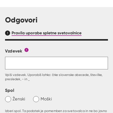
Odgovori
Pravila uporabe spletne svetovalnice
Vzdevek
Obrazec, kjer lahko zastaviš vprašanje
Gumb s pojasnilom, kaj mora uporabnik vpisat 
Vpiši vzdevek. Uporabiš lahko: črke slovenske abecede, številke,
presledek, - in _
Spol
Ženski
Moški
Izberi spol. Ta podatek je pomemben za svetovalca in ne bo javno