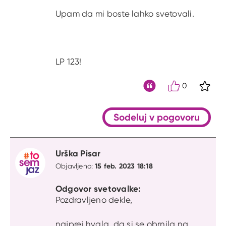
Upam da mi boste lahko svetovali.
LP 123!
0
S kli
Citat
Sodeluj v pogovoru
Urška Pisar
15 feb. 2023 18:18
Objavljeno:
Odgovor svetovalke:
Pozdravljeno dekle,
najprej hvala, da si se obrnila na