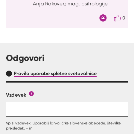
Anja Rakovec, mag. psihologije
0
Citat
Odgovori
Pravila uporabe spletne svetovalnice
Vzdevek
Obrazec, kjer lahko zastaviš vprašanje
Gumb s pojasnilom, kaj mora uporabnik vpisat 
Vpiši vzdevek. Uporabiš lahko: črke slovenske abecede, številke,
presledek, - in _