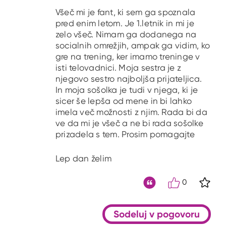
Všeč mi je fant, ki sem ga spoznala
pred enim letom. Je 1.letnik in mi je
zelo všeč. Nimam ga dodanega na
socialnih omrežjih, ampak ga vidim, ko
gre na trening, ker imamo treninge v
isti telovadnici. Moja sestra je z
njegovo sestro najboljša prijateljica.
In moja sošolka je tudi v njega, ki je
sicer še lepša od mene in bi lahko
imela več možnosti z njim. Rada bi da
ve da mi je všeč a ne bi rada sošolke
prizadela s tem. Prosim pomagajte
Lep dan želim
0
S kli
Citat
Sodeluj v pogovoru