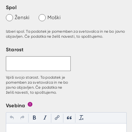
Spol
Ženski
Moški
Izberi spol. Ta podatek je pomemben za svetovalca in ne bo javno
objavljen. Če podatka ne želiš navesti, to spoštujemo.
Starost
Vpiši svojo starost. Ta podatek je
pomemben za svetovalca in ne bo
javno objavljen. Če podatka ne
želiš navesti, to spoštujemo.
Vsebina
Gumb s pojasnilom, kaj mora uporabnik vpisat v