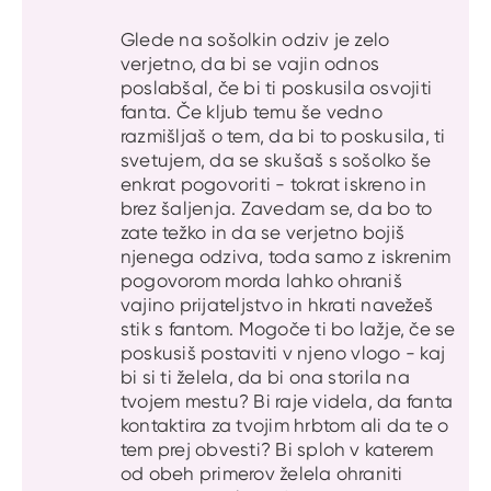
Glede na sošolkin odziv je zelo
verjetno, da bi se vajin odnos
poslabšal, če bi ti poskusila osvojiti
fanta. Če kljub temu še vedno
razmišljaš o tem, da bi to poskusila, ti
svetujem, da se skušaš s sošolko še
enkrat pogovoriti - tokrat iskreno in
brez šaljenja. Zavedam se, da bo to
zate težko in da se verjetno bojiš
njenega odziva, toda samo z iskrenim
pogovorom morda lahko ohraniš
vajino prijateljstvo in hkrati navežeš
stik s fantom. Mogoče ti bo lažje, če se
poskusiš postaviti v njeno vlogo - kaj
bi si ti želela, da bi ona storila na
tvojem mestu? Bi raje videla, da fanta
kontaktira za tvojim hrbtom ali da te o
tem prej obvesti? Bi sploh v katerem
od obeh primerov želela ohraniti