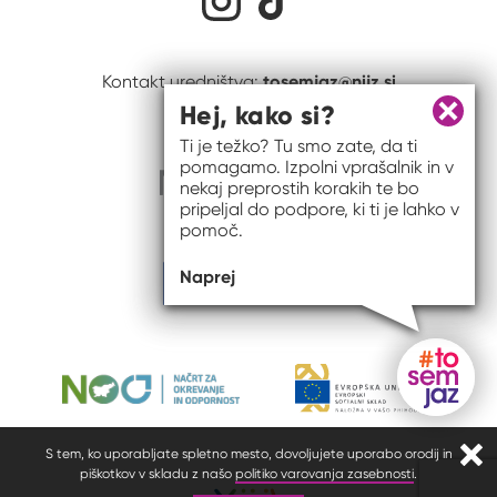
tosemjaz@nijz.si
Kontakt uredništva:
Hej, kako si?
Zapri 
Ti je težko? Tu smo zate, da ti
pomagamo. Izpolni vprašalnik in v
nekaj preprostih korakih te bo
pripeljal do podpore, ki ti je lahko v
pomoč.
Naprej
Gumb do
S tem, ko uporabljate spletno mesto, dovoljujete uporabo orodij in
Zapr
piškotkov v skladu z našo
politiko varovanja zasebnosti
.