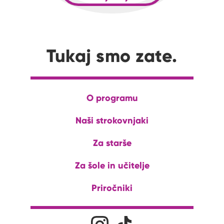
Tukaj smo zate.
O programu
Naši strokovnjaki
Za starše
Za šole in učitelje
Priročniki
Družabna omrežja
Na naš Instagram profil
Na naš Tiktok profil