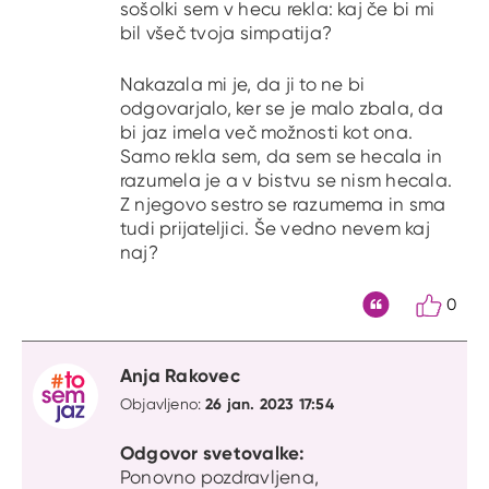
sošolki sem v hecu rekla: kaj če bi mi
bil všeč tvoja simpatija?
Nakazala mi je, da ji to ne bi
odgovarjalo, ker se je malo zbala, da
bi jaz imela več možnosti kot ona.
Samo rekla sem, da sem se hecala in
razumela je a v bistvu se nism hecala.
Z njegovo sestro se razumema in sma
tudi prijateljici. Še vedno nevem kaj
naj?
0
Citat
Anja Rakovec
26 jan. 2023 17:54
Objavljeno:
Odgovor svetovalke:
Ponovno pozdravljena,