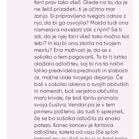
fant prav tako všeč. Glede na to, da je
ne želiš prizadeti, ti je očitno mar
zanjo. Si pripravljena tvegati odnos z
njo, da bi ga osvojila? Morda tudi ona
namerava navezati stik z njim? Se ti
zdi, da je njej fant všeč tako močno kot
tebi? In kaj bi ona storila na tvojem
mestu? Ena možnost je, da se s
sošolko o tem pogovoriš. To bi ti lahko
olajšalo odločitev, saj bi na ta način
lahko predvidela prednosti in slabosti
oz. možne izide tvojega dejanja. Če
boš s sošolko iskrena o svojih občutkih
in namerah, boš verjetno občutila
manj krivde, če boš fantu priznala
svoja čustva. Vendar pa je v tem
primeru pošteno, da tudi ti sprejmeš,
če se bo sošolka odločila za enako
potezo. Konec koncev je fantova
odločitev, katera od vaju (če sploh
katera) mu je všeč in bi si jo želel bolje