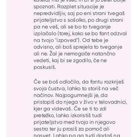
spoznati. Razplet situacije je
nepredvidljiv, saj po eni strani tvegaš
prijateljstvo s sošolko, po drugi strani
pa ne veš, ali se bo to tveganje
izplačalo (torej, kako se bo fant odzval
na tvojo "izpoved"). Od tebe je
odvisno, ali boš sprejela to tveganje
ali ne. Žal je nemogoče natančno
vedeti, kaj bi se zgodilo, če ne
poskusiš.
Če se boš odločila, da fantu razkriješ
svoja čustva, lahko to storiš na več
načinov. Najpogumnejši je, da
pristopiš do njega v živo v telovadnici,
kjer ga videvaš. Če se ti to zdi
pretežko, lahko izkoristiš tudi
prijateljstvo med tvojo in njegovo
sestro ter ju prosiš za pomoč ali
nasvet. Lahko pa ga tudi dodaš na