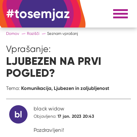
#tosemjaz
#to sem jaz
Razpri 
Domov
Razišči
Seznam vprašanj
Vprašanje:
LJUBEZEN NA PRVI
POGLED?
Komunikacija,
Ljubezen in zaljubljenost
Tema:
black widow
bl
17 jan. 2023 20:43
Objavljeno:
Pozdravljeni!