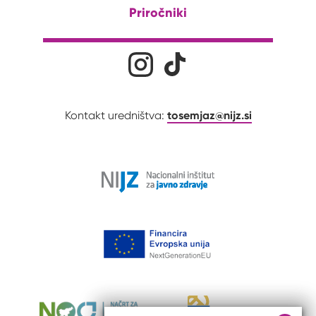
Priročniki
Družabna omrežja
Na naš Instagram profil
Na naš Tiktok profil
tosemjaz@nijz.si
Kontakt uredništva: