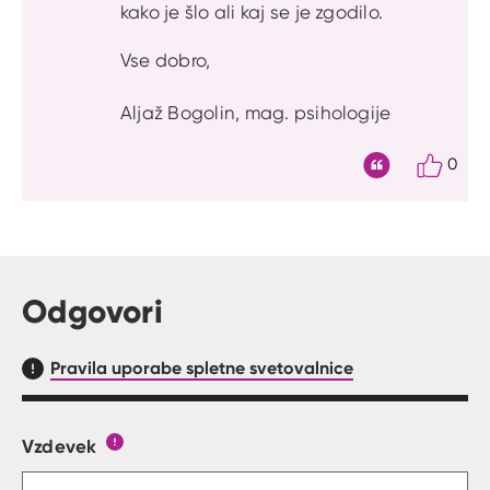
kako je šlo ali kaj se je zgodilo.
Vse dobro,
Aljaž Bogolin, mag. psihologije
0
Citat
Odgovori
Pravila uporabe spletne svetovalnice
Vzdevek
Obrazec, kjer lahko zastaviš vprašanje
Gumb s pojasnilom, kaj mora uporabnik vpisat 