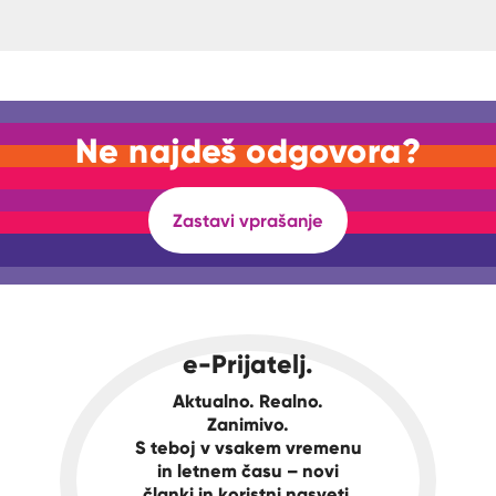
Ne najdeš odgovora?
Zastavi vprašanje
e-Prijatelj.
Aktualno. Realno.
Zanimivo.
S teboj v vsakem vremenu
in letnem času – novi
članki in koristni nasveti.