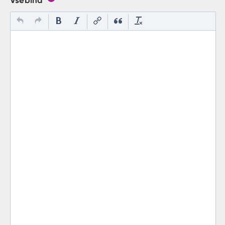
Gumb s pojasnilom, kaj mora uporabnik vpisat v