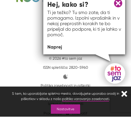
Hej, kako si?
Zapri 
Ti je težko? Tu smo zate, da ti
pomagamo. Izpolni vprašalnik in v
nekaj preprostih korakih te bo
pripeljal do podpore, ki ti je lahko v
pomoč.
Naprej
© 2026 #to sem jaz
ISSN spletišča: 2820-5960
Politika zasebnosti in piškotki
Gumb do
S tem, ko uporabljate spletno mesto, dovoljujete uporabo orodij in
Pravno obvestilo
Zapr
piškotkov v skladu z našo
politiko varovanja zasebnosti
.
Izjava o dostopnosti
Nastavitve
Produkcija:
Innovatif