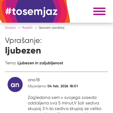
#tosemjaz
#to sem jaz
Razpri 
Domov
Razišči
Seznam vprašanj
Vprašanje:
ljubezen
Ljubezen in zaljubljenost
Tema:
ana18
an
04 feb. 2026 18:01
Objavljeno:
Zagledana sem v svojega soseda
oddaljena sva 5 minut.V šoli sediva
skupaj 3 h.ko sediva skupaj se veliko