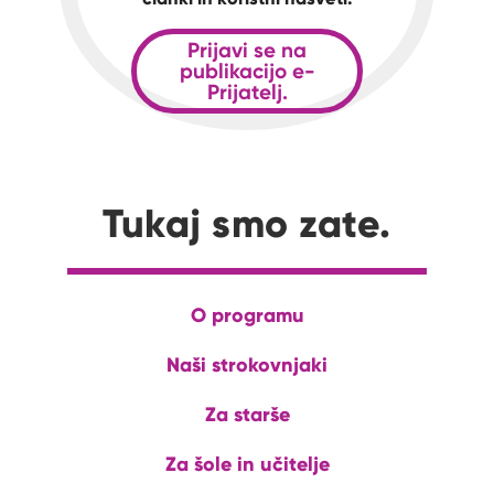
Prijavi se na
publikacijo e-
Prijatelj.
Tukaj smo zate.
O programu
Naši strokovnjaki
Za starše
Za šole in učitelje