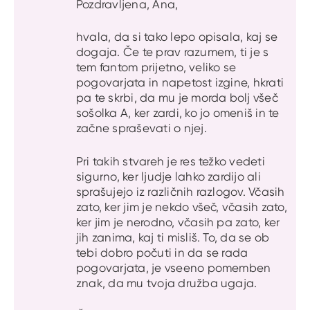
Pozdravljena, Ana,
hvala, da si tako lepo opisala, kaj se
dogaja. Če te prav razumem, ti je s
tem fantom prijetno, veliko se
pogovarjata in napetost izgine, hkrati
pa te skrbi, da mu je morda bolj všeč
sošolka A, ker zardi, ko jo omeniš in te
začne spraševati o njej.
Pri takih stvareh je res težko vedeti
sigurno, ker ljudje lahko zardijo ali
sprašujejo iz različnih razlogov. Včasih
zato, ker jim je nekdo všeč, včasih zato,
ker jim je nerodno, včasih pa zato, ker
jih zanima, kaj ti misliš. To, da se ob
tebi dobro počuti in da se rada
pogovarjata, je vseeno pomemben
znak, da mu tvoja družba ugaja.