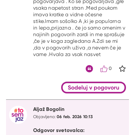
pogovarjava . Ko se pogovarjava ,gre
vsaka napetost stran .Med poukom
imava kratke a vidne očesne
stike.Imam sošolko A ,ki je popularna
in lepa,prijazna . če jo samo omenim v
najinih pogovorih zardi in me sprašuje
,če je v koga zagledana A.Zdi se mi
,da v pogovorih uživa ,a nevem če je
vame .Hvala za vsak nasvet
0
S kli
Citat
Sodeluj v pogovoru
Aljaž Bogolin
06 feb. 2026 10:13
Objavljeno:
Odgovor svetovalca: