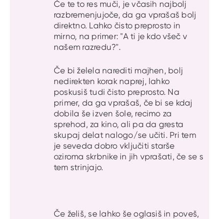
Če te to res muči, je včasih najbolj
razbremenjujoče, da ga vprašaš bolj
direktno. Lahko čisto preprosto in
mirno, na primer: "A ti je kdo všeč v
našem razredu?".
Če bi želela narediti majhen, bolj
nedirekten korak naprej, lahko
poskusiš tudi čisto preprosto. Na
primer, da ga vprašaš, če bi se kdaj
dobila še izven šole, recimo za
sprehod, za kino, ali pa da gresta
skupaj delat nalogo/se učiti. Pri tem
je seveda dobro vključiti starše
oziroma skrbnike in jih vprašati, če se s
tem strinjajo.
Če želiš, se lahko še oglasiš in poveš,