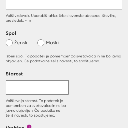
Vpiši vzdevek. Uporabiš lahko: črke slovenske abecede, številke,
presledek, - in _
Spol
Ženski
Moški
Izberi spol. Ta podatek je pomemben za svetovalca in ne bo javno
objavljen. Če podatka ne želiš navesti, to spoštujemo.
Starost
Vpiši svojo starost. Ta podatek je
pomemben za svetovalca in ne bo
javno objavljen. Če podatka ne
želiš navesti, to spoštujemo.
Vsebina