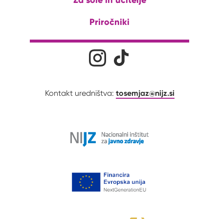
Priročniki
Družabna omrežja
Na naš Instagram profil
Na naš Tiktok profil
tosemjaz@nijz.si
Kontakt uredništva: