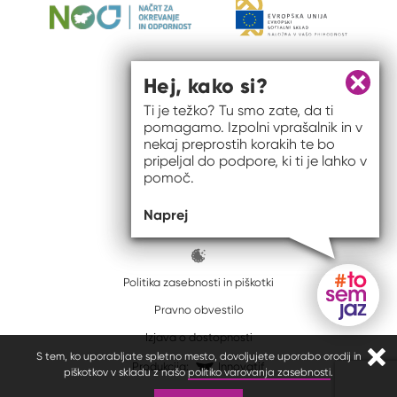
Hej, kako si?
Zapri 
Ti je težko? Tu smo zate, da ti
pomagamo. Izpolni vprašalnik in v
nekaj preprostih korakih te bo
pripeljal do podpore, ki ti je lahko v
pomoč.
© 2026 #to sem jaz
Naprej
ISSN spletišča: 2820-5960
Politika zasebnosti in piškotki
Pravno obvestilo
Gumb do
Izjava o dostopnosti
S tem, ko uporabljate spletno mesto, dovoljujete uporabo orodij in
Zapr
Produkcija:
Innovatif
piškotkov v skladu z našo
politiko varovanja zasebnosti
.