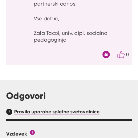
partnerski odnos.
Vse dobro,
Zala Tacol, univ. dipl. socialna
pedagoginja
0
Citat
Odgovori
Pravila uporabe spletne svetovalnice
Vzdevek
Obrazec, kjer lahko zastaviš vprašanje
Gumb s pojasnilom, kaj mora uporabnik vpisat 