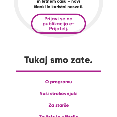
in letnem času – novi
članki in koristni nasveti.
Prijavi se na
publikacijo e-
Prijatelj.
Tukaj smo zate.
O programu
Naši strokovnjaki
Za starše
Za šole in učitelje