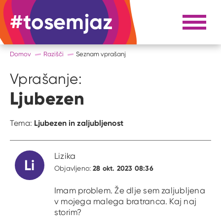
#tosemjaz
#to sem jaz
Razpri 
Domov
Razišči
Seznam vprašanj
Vprašanje:
Ljubezen
Ljubezen in zaljubljenost
Tema:
Lizika
Li
28 okt. 2023 08:36
Objavljeno:
Imam problem. Že dlje sem zaljubljena
v mojega malega bratranca. Kaj naj
storim?