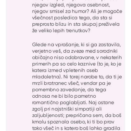
njegov izgled, njegova osebnost,
njegov smisel za humor? Ali je mogoče
všečnost posledica tega, da sta si
preprosto blizu in sta skupaj preživela
že veliko lepih trenutkov?
Glede na vprašanje, ki si ga zastavila,
verjetno veš, da zveze med sorodniki
običajno niso odobravane, v nekaterih
primerih pa so celo kaznive (to je, ko je
katera izmed vpletenih oseb
mladoletna). Ni torej narobe to, da ti je
mrzli bratranec všeč, vendar pa je
pomembno zavedanje, da tega
odnosa ne bi bilo pametno
romantično poglabljati. Naj ostane
zgolj pri najstniški simpatiji ali
zaljubljenosti; prepričana sem, da boš
kmalu spoznala osebo, ki ti bo prav
tako všeč in s katero boš lahko gradila