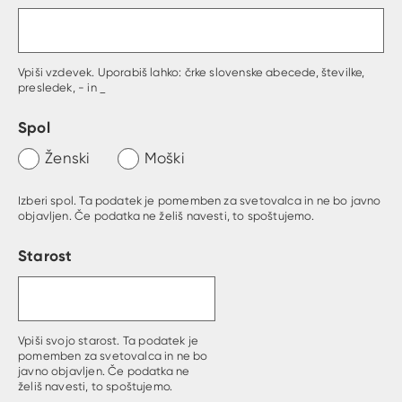
Vpiši vzdevek. Uporabiš lahko: črke slovenske abecede, številke,
presledek, - in _
Spol
Ženski
Moški
Izberi spol. Ta podatek je pomemben za svetovalca in ne bo javno
objavljen. Če podatka ne želiš navesti, to spoštujemo.
Starost
Vpiši svojo starost. Ta podatek je
pomemben za svetovalca in ne bo
javno objavljen. Če podatka ne
želiš navesti, to spoštujemo.