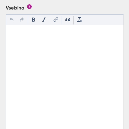
Vsebina
Gumb s pojasnilom, kaj mora uporabnik vpisat v