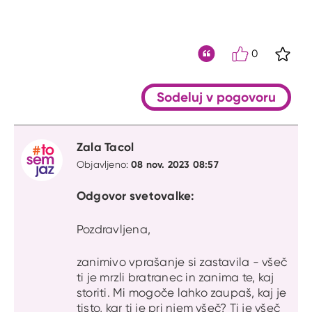
0
S kli
Citat
Sodeluj v pogovoru
Zala Tacol
08 nov. 2023 08:57
Objavljeno:
Odgovor svetovalke:
Pozdravljena,
zanimivo vprašanje si zastavila - všeč
ti je mrzli bratranec in zanima te, kaj
storiti. Mi mogoče lahko zaupaš, kaj je
tisto, kar ti je pri njem všeč? Ti je všeč