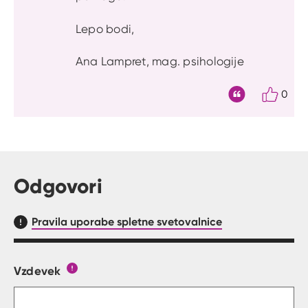
Lepo bodi,
Ana Lampret, mag. psihologije
0
Citat
Odgovori
Pravila uporabe spletne svetovalnice
Vzdevek
Obrazec, kjer lahko zastaviš vprašanje
Gumb s pojasnilom, kaj mora uporabnik vpisat 