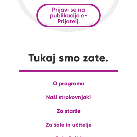
Prijavi se na
publikacijo e-
Prijatelj.
Tukaj smo zate.
O programu
Naši strokovnjaki
Za starše
Za šole in učitelje