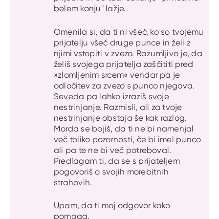
belem konju" lažje.
Omenila si, da ti ni všeč, ko so tvojemu
prijatelju všeč druge punce in želi z
njimi vstopiti v zvezo. Razumljivo je, da
želiš svojega prijatelja zaščititi pred
»zlomljenim srcem« vendar pa je
odločitev za zvezo s punco njegova.
Seveda pa lahko izraziš svoje
nestrinjanje. Razmisli, ali za tvoje
nestrinjanje obstaja še kak razlog.
Morda se bojiš, da ti ne bi namenjal
več toliko pozornosti, če bi imel punco
ali pa te ne bi več potreboval.
Predlagam ti, da se s prijateljem
pogovoriš o svojih morebitnih
strahovih.
Upam, da ti moj odgovor kako
pomaga.