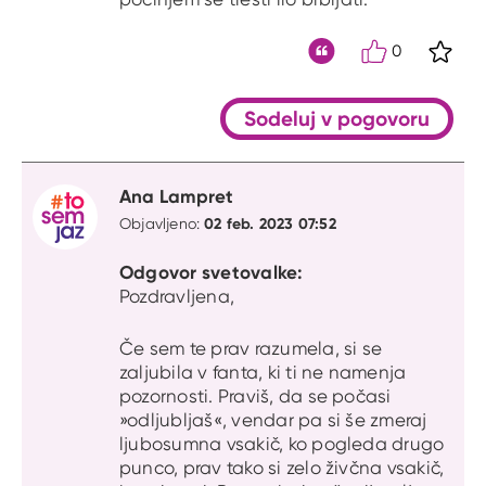
0
S kli
Citat
Sodeluj v pogovoru
Ana Lampret
02 feb. 2023 07:52
Objavljeno:
Odgovor svetovalke:
Pozdravljena,
Če sem te prav razumela, si se
zaljubila v fanta, ki ti ne namenja
pozornosti. Praviš, da se počasi
»odljubljaš«, vendar pa si še zmeraj
ljubosumna vsakič, ko pogleda drugo
punco, prav tako si zelo živčna vsakič,