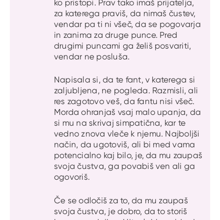
ko pristopi. Prav tako imaš prijatelja,
za katerega praviš, da nimaš čustev,
vendar pa ti ni všeč, da se pogovarja
in zanima za druge punce. Pred
drugimi puncami ga želiš posvariti,
vendar ne posluša.
Napisala si, da te fant, v katerega si
zaljubljena, ne pogleda. Razmisli, ali
res zagotovo veš, da fantu nisi všeč.
Morda ohranjaš vsaj malo upanja, da
si mu na skrivaj simpatična, kar te
vedno znova vleče k njemu. Najboljši
način, da ugotoviš, ali bi med vama
potencialno kaj bilo, je, da mu zaupaš
svoja čustva, ga povabiš ven ali ga
ogovoriš.
Če se odločiš za to, da mu zaupaš
svoja čustva, je dobro, da to storiš