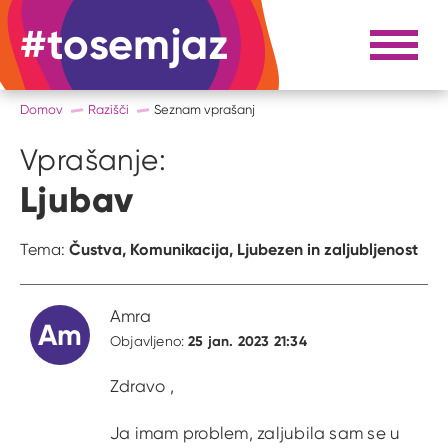
#tosemjaz
#to sem jaz
Razpri 
Domov
Razišči
Seznam vprašanj
Vprašanje:
Ljubav
Čustva,
Komunikacija,
Ljubezen in zaljubljenost
Tema:
Amra
Am
25 jan. 2023 21:34
Objavljeno:
Zdravo ,
Ja imam problem, zaljubila sam se u