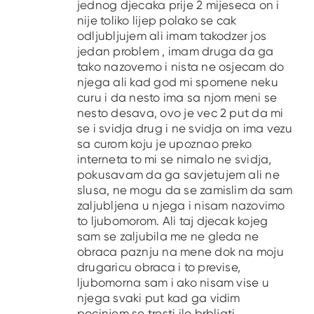
jednog djecaka prije 2 mijeseca on i
nije toliko lijep polako se cak
odljubljujem ali imam takodzer jos
jedan problem , imam druga da ga
tako nazovemo i nista ne osjecam do
njega ali kad god mi spomene neku
curu i da nesto ima sa njom meni se
nesto desava, ovo je vec 2 put da mi
se i svidja drug i ne svidja on ima vezu
sa curom koju je upoznao preko
interneta to mi se nimalo ne svidja,
pokusavam da ga savjetujem ali ne
slusa, ne mogu da se zamislim da sam
zaljubljena u njega i nisam nazovimo
to ljubomorom. Ali taj djecak kojeg
sam se zaljubila me ne gleda ne
obraca paznju na mene dok na moju
drugaricu obraca i to previse,
ljubomorna sam i ako nisam vise u
njega svaki put kad ga vidim
pocinjem se tresti ilo brbljati.