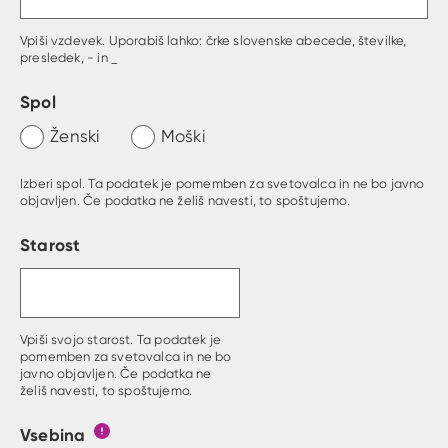
Vpiši vzdevek. Uporabiš lahko: črke slovenske abecede, številke,
presledek, - in _
Spol
Ženski
Moški
Izberi spol. Ta podatek je pomemben za svetovalca in ne bo javno
objavljen. Če podatka ne želiš navesti, to spoštujemo.
Starost
Vpiši svojo starost. Ta podatek je
pomemben za svetovalca in ne bo
javno objavljen. Če podatka ne
želiš navesti, to spoštujemo.
Vsebina