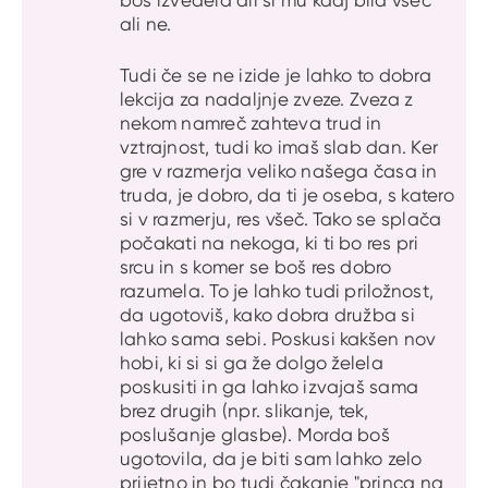
ali ne.
Tudi če se ne izide je lahko to dobra
lekcija za nadaljnje zveze. Zveza z
nekom namreč zahteva trud in
vztrajnost, tudi ko imaš slab dan. Ker
gre v razmerja veliko našega časa in
truda, je dobro, da ti je oseba, s katero
si v razmerju, res všeč. Tako se splača
počakati na nekoga, ki ti bo res pri
srcu in s komer se boš res dobro
razumela. To je lahko tudi priložnost,
da ugotoviš, kako dobra družba si
lahko sama sebi. Poskusi kakšen nov
hobi, ki si si ga že dolgo želela
poskusiti in ga lahko izvajaš sama
brez drugih (npr. slikanje, tek,
poslušanje glasbe). Morda boš
ugotovila, da je biti sam lahko zelo
prijetno in bo tudi čakanje "princa na