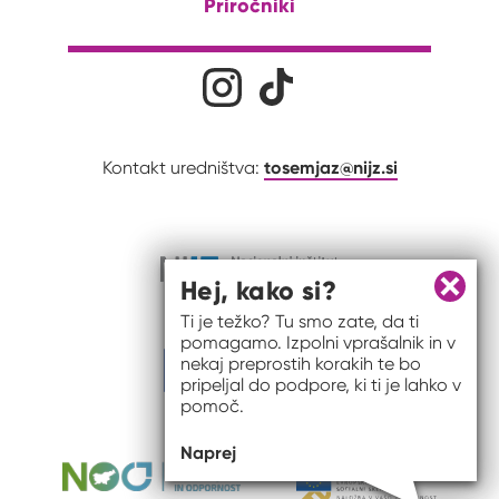
Priročniki
Družabna omrežja
Na naš Instagram profil
Na naš Tiktok profil
tosemjaz@nijz.si
Kontakt uredništva:
Hej, kako si?
Zapri 
Ti je težko? Tu smo zate, da ti
pomagamo. Izpolni vprašalnik in v
nekaj preprostih korakih te bo
pripeljal do podpore, ki ti je lahko v
pomoč.
Naprej