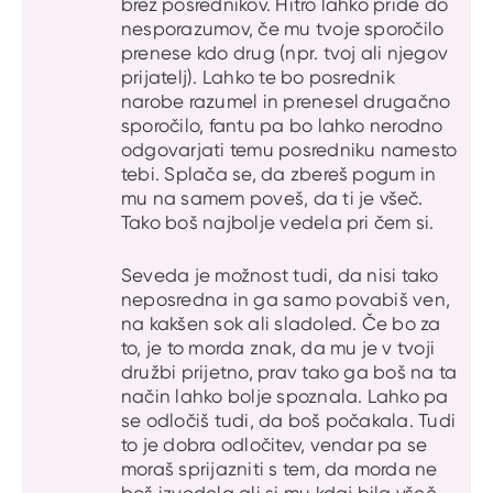
brez posrednikov. Hitro lahko pride do
nesporazumov, če mu tvoje sporočilo
prenese kdo drug (npr. tvoj ali njegov
prijatelj). Lahko te bo posrednik
narobe razumel in prenesel drugačno
sporočilo, fantu pa bo lahko nerodno
odgovarjati temu posredniku namesto
tebi. Splača se, da zbereš pogum in
mu na samem poveš, da ti je všeč.
Tako boš najbolje vedela pri čem si.
Seveda je možnost tudi, da nisi tako
neposredna in ga samo povabiš ven,
na kakšen sok ali sladoled. Če bo za
to, je to morda znak, da mu je v tvoji
družbi prijetno, prav tako ga boš na ta
način lahko bolje spoznala. Lahko pa
se odločiš tudi, da boš počakala. Tudi
to je dobra odločitev, vendar pa se
moraš sprijazniti s tem, da morda ne
boš izvedela ali si mu kdaj bila všeč