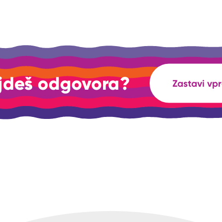
jdeš odgovora?
Zastavi vp