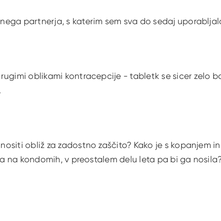
ega partnerja, s katerim sem sva do sedaj uporablja
ugimi oblikami kontracepcije - tabletk se sicer zelo bo
.
siti obliž za zadostno zaščito? Kako je s kopanjem in 
ila na kondomih, v preostalem delu leta pa bi ga nosila