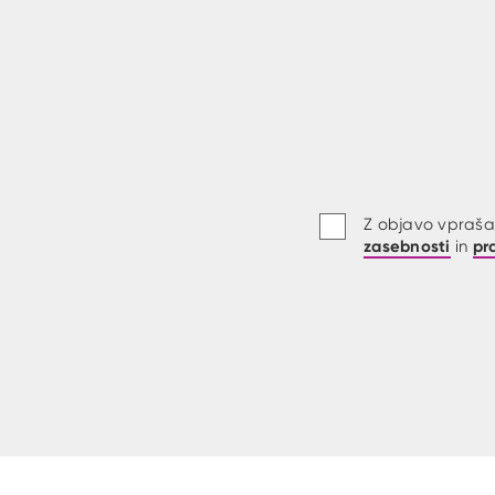
Z objavo vprašan
zasebnosti
pr
in