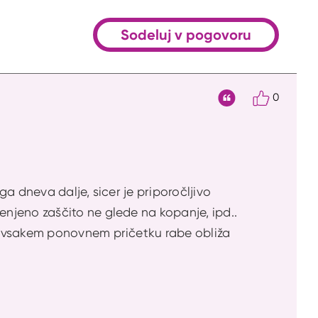
Sodeluj v pogovoru
0
Citat
a dneva dalje, sicer je priporočljivo
njeno zaščito ne glede na kopanje, ipd..
b vsakem ponovnem pričetku rabe obliža