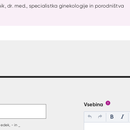
ik, dr. med., specialistka ginekologije in porodništva
t v polje
Vsebina
Gumb s poj
edek, - in _