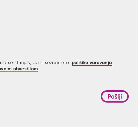
politiko varovanja
ja se strinjaš, da si seznanjen s
avnim obvestilom
.
Pošlji