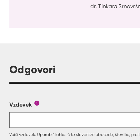
dr. Tinkara Srnovršn
Odgovori
Vzdevek
Obrazec, kjer lahko zastaviš vprašanje
Gumb s pojasnilom, kaj mora uporabnik vpisa
Vpiši vzdevek. Uporabiš lahko: črke slovenske abecede, številke, presl