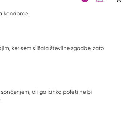
S klikom 
Citat
la kondome.
jim, ker sem slišala številne zgodbe, zato
sončenjem, ali ga lahko poleti ne bi
?