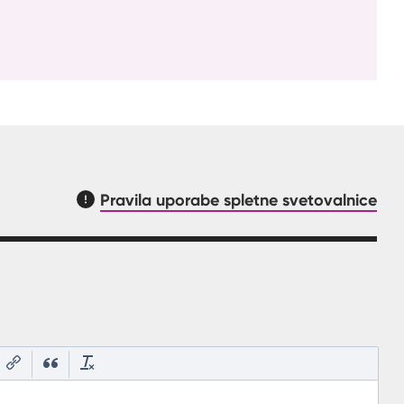
Pravila uporabe spletne svetovalnice
asnilom, kaj mora uporabnik vpisat v polje