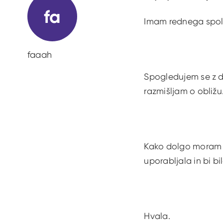
fa
Imam rednega spoln
faaah
Spogledujem se z dr
razmišljam o obližu
Kako dolgo moram no
uporabljala in bi b
Hvala.