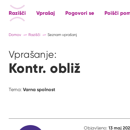
Razišči
Vprašaj
Pogovori se
Poišči po
Domov
Razišči
Seznam vprašanj
Vprašanje:
Kontr. obliž
Varna spolnost
Tema:
13 maj 202
Objavljeno: