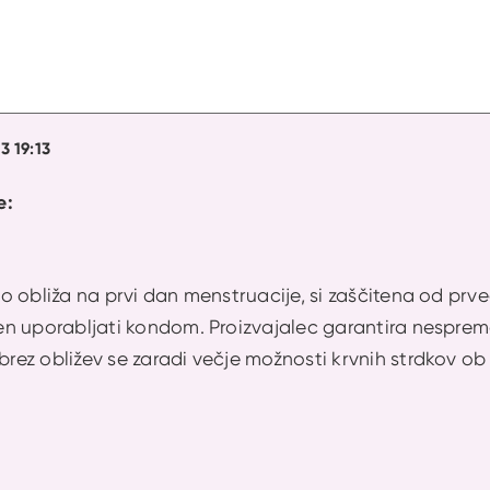
3 19:13
e:
 obliža na prvi dan menstruacije, si zaščitena od prveg
n uporabljati kondom. Proizvajalec garantira nespreme
ez obližev se zaradi večje možnosti krvnih strdkov o