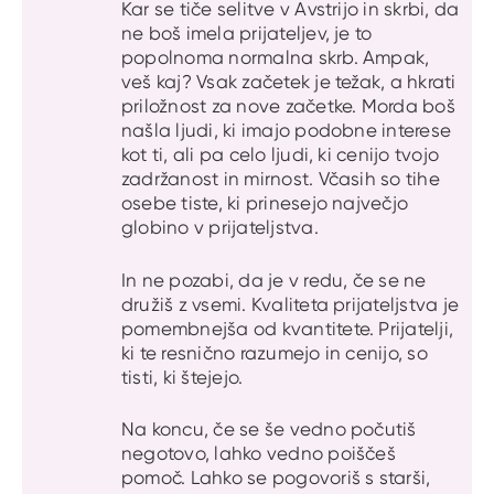
Kar se tiče selitve v Avstrijo in skrbi, da
ne boš imela prijateljev, je to
popolnoma normalna skrb. Ampak,
veš kaj? Vsak začetek je težak, a hkrati
priložnost za nove začetke. Morda boš
našla ljudi, ki imajo podobne interese
kot ti, ali pa celo ljudi, ki cenijo tvojo
zadržanost in mirnost. Včasih so tihe
osebe tiste, ki prinesejo največjo
globino v prijateljstva.
In ne pozabi, da je v redu, če se ne
družiš z vsemi. Kvaliteta prijateljstva je
pomembnejša od kvantitete. Prijatelji,
ki te resnično razumejo in cenijo, so
tisti, ki štejejo.
Na koncu, če se še vedno počutiš
negotovo, lahko vedno poiščeš
pomoč. Lahko se pogovoriš s starši,