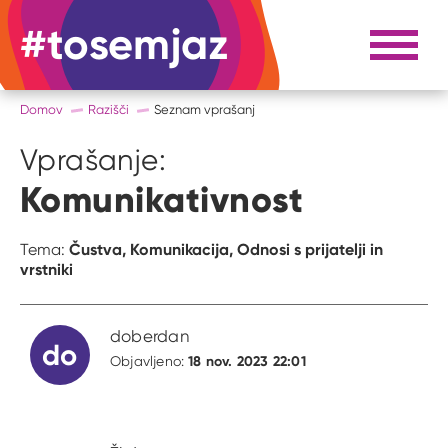
#tosemjaz
#to sem jaz
Razpri 
Domov
Razišči
Seznam vprašanj
Vprašanje:
Komunikativnost
Čustva,
Komunikacija,
Odnosi s prijatelji in
Tema:
vrstniki
doberdan
do
18 nov. 2023 22:01
Objavljeno: