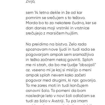
Živjo,
sem 14 letno dekle in že od kar
pomnim se srečujem s to težavo.
Morda bo to za nekatere čudno, ker se
dan danes moji vrstniki in vrstnice
srečujejo z marsičem hujšim.
No preidimo na bistvo. Zelo rada
spoznavam nove ljudi in tudi rada se
pogovarjam ampak sem sramažljiva
in težko začnem nekaj goviriti. Sploh
me ni strah, da bo me ljudje "obsojali"
oz. vseeno mi je kaj si mislijo o meni
ampak sploh nevem kako začeti
pogovor med drugimi, ki npr. govorijo.
To me zares moti in tudi končujem
osnovni šolo. To pomeni da bom
naslednje leto v novi šoli odločam se
tudi za šolo v Avstriji. Tu pa imam