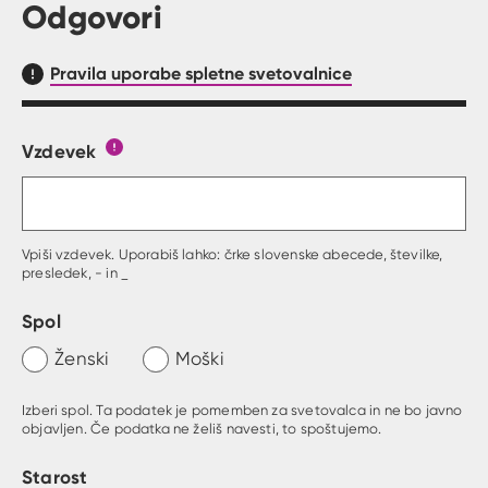
Odgovori
Pravila uporabe spletne svetovalnice
Vzdevek
Obrazec, kjer lahko zastaviš vprašanje
Gumb s pojasnilom, kaj mora uporabnik vpisat 
Vpiši vzdevek. Uporabiš lahko: črke slovenske abecede, številke,
presledek, - in _
Spol
Ženski
Moški
Izberi spol. Ta podatek je pomemben za svetovalca in ne bo javno
objavljen. Če podatka ne želiš navesti, to spoštujemo.
Starost