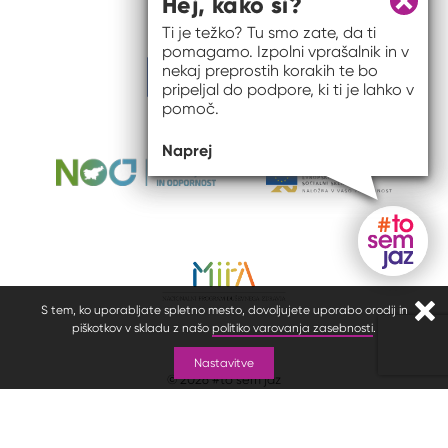
Hej, kako si?
Zapri 
Ti je težko? Tu smo zate, da ti
pomagamo. Izpolni vprašalnik in v
nekaj preprostih korakih te bo
pripeljal do podpore, ki ti je lahko v
pomoč.
Naprej
Gumb do
S tem, ko uporabljate spletno mesto, dovoljujete uporabo orodij in
Zapr
piškotkov v skladu z našo
politiko varovanja zasebnosti
.
Nastavitve
© 2026 #to sem jaz
ISSN spletišča: 2820-5960