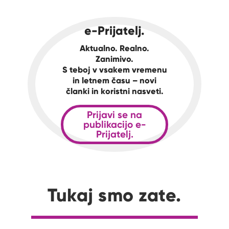
e-Prijatelj.
Aktualno. Realno.
Zanimivo.
S teboj v vsakem vremenu
in letnem času – novi
članki in koristni nasveti.
Prijavi se na
publikacijo e-
Prijatelj.
Tukaj smo zate.