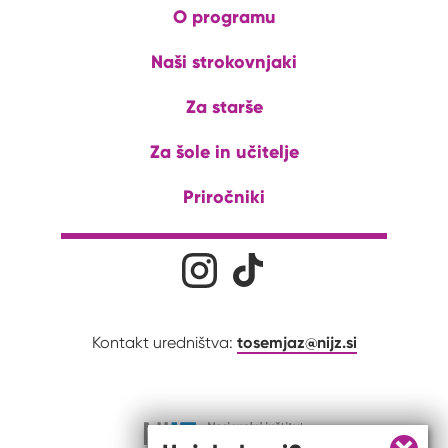
O programu
Naši strokovnjaki
Za starše
Za šole in učitelje
Priročniki
Družabna omrežja
Na naš Instagram profil
Na naš Tiktok profil
tosemjaz@nijz.si
Kontakt uredništva: