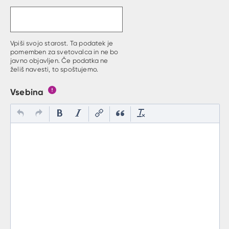
Vpiši svojo starost. Ta podatek je
pomemben za svetovalca in ne bo
javno objavljen. Če podatka ne
želiš navesti, to spoštujemo.
Vsebina
Gumb s pojasnilom, kaj mora uporabnik vpisat v