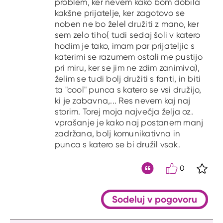
problem, ker nevem kako bom dobila
kakšne prijatelje, ker zagotovo se
noben ne bo želel družiti z mano, ker
sem zelo tiho( tudi sedaj šoli v katero
hodim je tako, imam par prijateljic s
katerimi se razumem ostali me pustijo
pri miru, ker se jim ne zdim zanimiva),
želim se tudi bolj družiti s fanti, in biti
ta "cool" punca s katero se vsi družijo,
ki je zabavna,... Res nevem kaj naj
storim. Torej moja največja želja oz.
vprašanje je kako naj postanem manj
zadržana, bolj komunikativna in
punca s katero se bi družil vsak.
0
S kli
Citat
Sodeluj v pogovoru