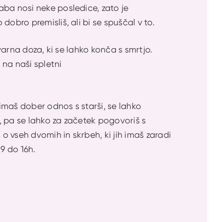
aba nosi neke posledice, zato je
obro premisliš, ali bi se spuščal v to.
varna doza, ki se lahko konča s smrtjo.
na naši spletni
 imaš dober odnos s starši, se lahko
), pa se lahko za začetek pogovoriš s
 vseh dvomih in skrbeh, ki jih imaš zaradi
9 do 16h.