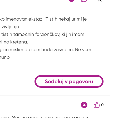
S klikom 
Citat
ko imenovan ekstazi. Tistih nekaj ur mi je
življenju.
, tistih tamočnih faraončkov, ki jih imam
i na kretena.
rogi in mislim da sem hudo zasvojen. Ne vem
omuno.
Sodeluj v pogovoru
0
Citat
etena. Meni je popolnoma vseeno, saj so mi