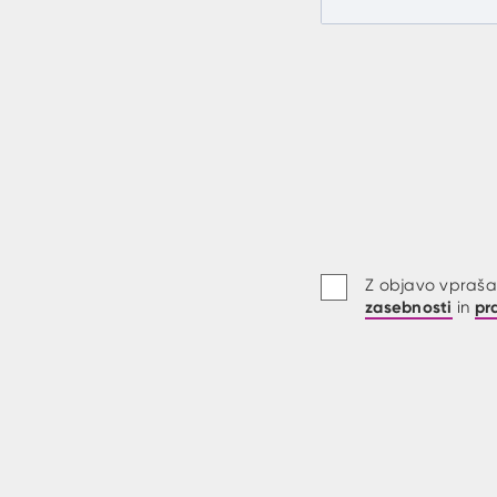
Z objavo vprašan
zasebnosti
pr
in