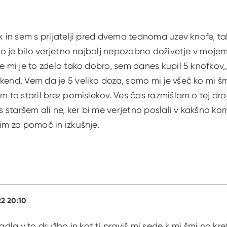
ik in sem s prijatelji pred dvema tednoma uzev knofe, ta
 to je bilo verjetno najbolj nepozabno doživetje v mojem 
se mi je to zdelo tako dobro, sem danes kupil 5 knofkov,
kend. Vem da je 5 velika doza, samo mi je všeč ko mi šm
em to storil brez pomislekov. Ves čas razmišlam o tej d
 s staršem ali ne, ker bi me verjetno poslali v kakšno k
sim za pomoč in izkušnje.
22 20:10
la v to družbo in kot ti praviš mi sede k mi šmi na kr