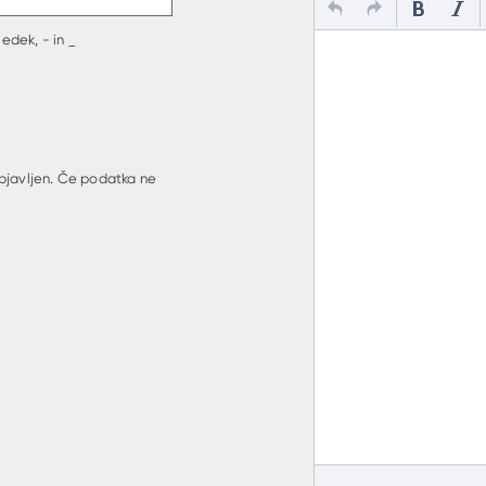
edek, - in _
bjavljen. Če podatka ne