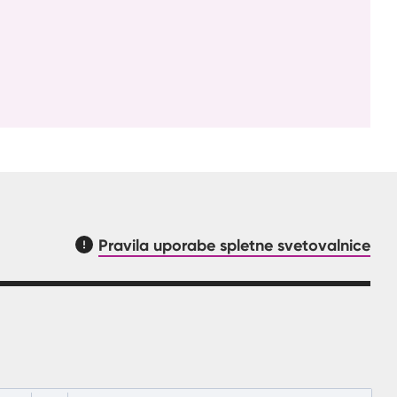
Pravila uporabe spletne svetovalnice
asnilom, kaj mora uporabnik vpisat v polje