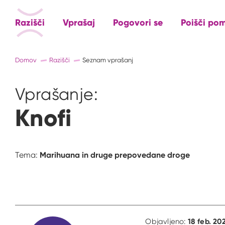
Razišči
Vprašaj
Pogovori se
Poišči po
Domov
Razišči
Seznam vprašanj
Vprašanje:
Knofi
Marihuana in druge prepovedane droge
Tema:
18 feb. 20
Objavljeno: