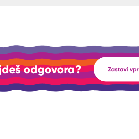
jdeš odgovora?
Zastavi vp