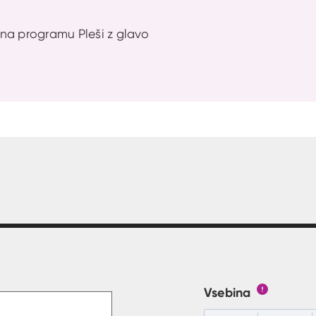
na programu Pleši z glavo
t v polje
Vsebina
Gumb s poj