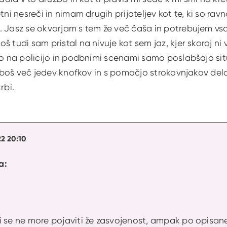
tni nesreči in nimam drugih prijateljev kot te, ki so rav
. Jasz se okvarjam s tem že več čaša in potrebujem vsa
š tudi sam pristal na nivuje kot sem jaz, kjer skoraj ni
vo na policijo in podbnimi scenami samo poslabšajo sit
ne boš več jedev knofkov in s pomočjo strokovnjakov del
rbi.
22 20:10
a:
i se ne more pojaviti že zasvojenost, ampak po opisa