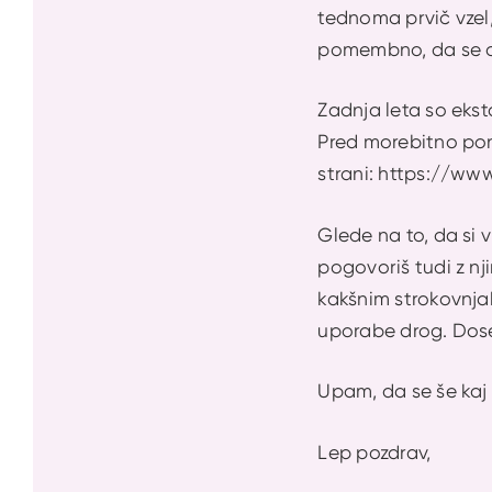
tednoma prvič vzel,
pomembno, da se o s
Zadnja leta so eksta
Pred morebitno pon
strani: https://ww
Glede na to, da si 
pogovoriš tudi z nj
kakšnim strokovnjak
uporabe drog. Dose
Upam, da se še kaj 
Lep pozdrav,