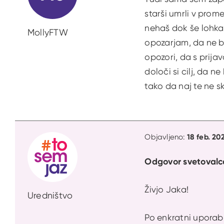
starši umrli v prome
nehaš dok še lohka
MollyFTW
opozarjam, da ne bo
opozori, da s prija
določi si cilj, da 
tako da naj te ne sk
18 feb. 20
Objavljeno:
Odgovor svetovalc
Živjo Jaka!
Uredništvo
Po enkratni uporab