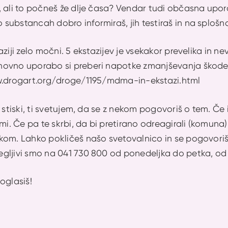
 ali to počneš že dlje časa? Vendar tudi občasna upor
ubstancah dobro informiraš, jih testiraš in na splošno d
ziji zelo močni. 5 ekstazijev je vsekakor prevelika in ne
ovno uporabo si preberi napotke zmanjševanja škode 
w.drogart.org/droge/1195/mdma-in-ekstazi.html
v stiski, ti svetujem, da se z nekom pogovoriš o tem. Če
imi. Če pa te skrbi, da bi pretirano odreagirali (komuna
om. Lahko pokličeš našo svetovalnico in se pogovoriš o
gljivi smo na 041 730 800 od ponedeljka do petka, od 
oglasiš!