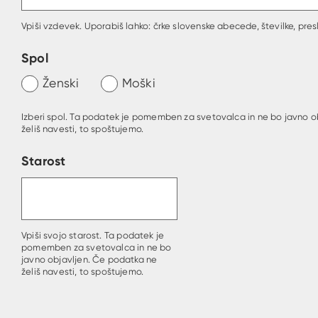
Vpiši vzdevek. Uporabiš lahko: črke slovenske abecede, številke, presl
Spol
Ženski
Moški
Izberi spol. Ta podatek je pomemben za svetovalca in ne bo javno o
želiš navesti, to spoštujemo.
Starost
Vpiši svojo starost. Ta podatek je
pomemben za svetovalca in ne bo
javno objavljen. Če podatka ne
želiš navesti, to spoštujemo.