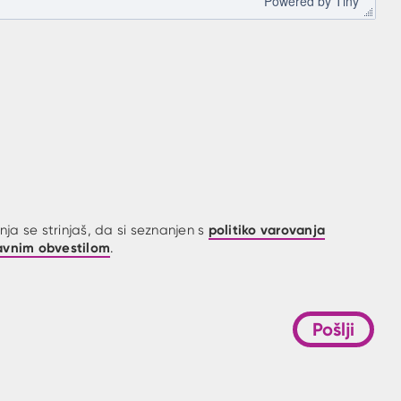
 Powered by 
Tiny
politiko varovanja
ja se strinjaš, da si seznanjen s
avnim obvestilom
.
Pošlji