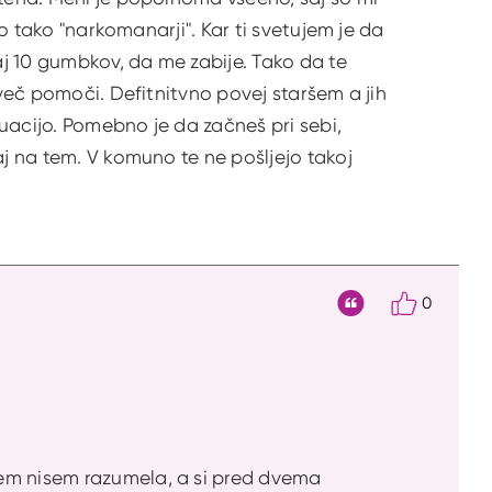
no tako "narkomanarji". Kar ti svetujem je da
j 10 gumbkov, da me zabije. Tako da te
 več pomoči. Defitnitvno povej staršem a jih
uacijo. Pomebno je da začneš pri sebi,
aj na tem. V komuno te ne pošljejo takoj
0
Citat
nem nisem razumela, a si pred dvema