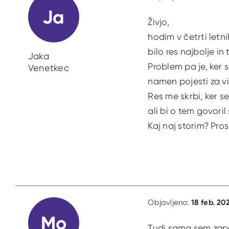
Ja
Živjo,
hodim v četrti letn
bilo res najbolje in
Jaka
Problem pa je, ker 
Venetkec
namen pojesti za vi
Res me skrbi, ker s
ali bi o tem govoril
Kaj naj storim? Pro
18 feb. 20
Objavljeno:
Mo
Tudi sama sem zapad