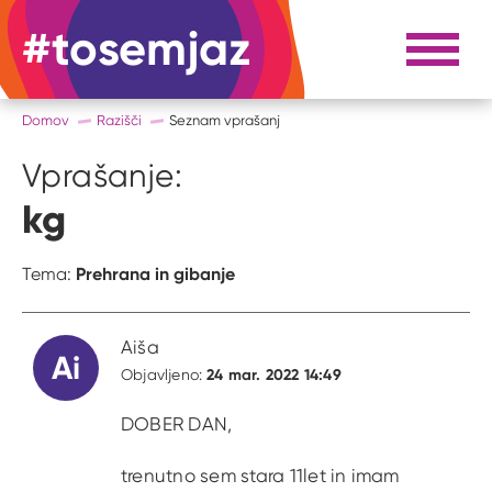
#tosemjaz
#to sem jaz
Razpri 
Domov
Razišči
Seznam vprašanj
Vprašanje:
kg
Prehrana in gibanje
Tema:
Aiša
Ai
24 mar. 2022 14:49
Objavljeno:
DOBER DAN,
trenutno sem stara 11let in imam