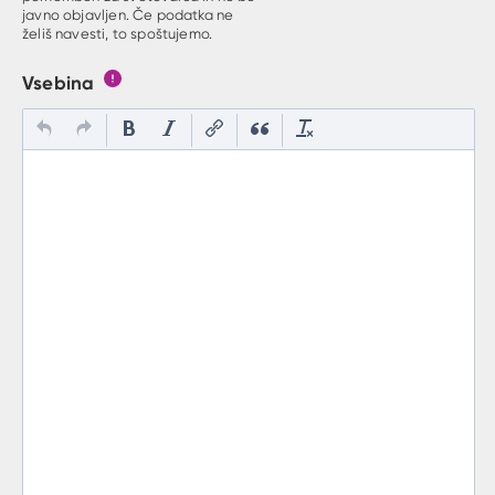
javno objavljen. Če podatka ne
želiš navesti, to spoštujemo.
Vsebina
Gumb s pojasnilom, kaj mora uporabnik vpisat v