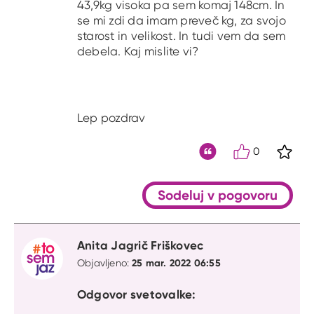
43,9kg visoka pa sem komaj 148cm. In
se mi zdi da imam preveč kg, za svojo
starost in velikost. In tudi vem da sem
debela. Kaj mislite vi?
Lep pozdrav
0
S kli
Citat
Sodeluj v pogovoru
Anita Jagrič Friškovec
25 mar. 2022 06:55
Objavljeno:
Odgovor svetovalke: