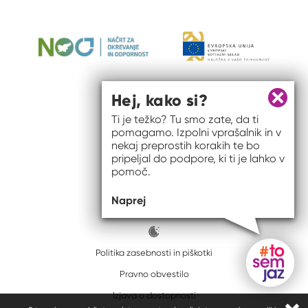
Hej, kako si?
Zapri 
Ti je težko? Tu smo zate, da ti
pomagamo. Izpolni vprašalnik in v
nekaj preprostih korakih te bo
pripeljal do podpore, ki ti je lahko v
pomoč.
© 2026 #to sem jaz
Naprej
ISSN spletišča: 2820-5960
Politika zasebnosti in piškotki
Pravno obvestilo
Gumb do
Izjava o dostopnosti