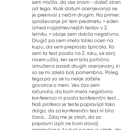
sem mislila, da vse znam - daleč stran
od tega. Vsak datum ocenjevanja se
je prekrival z nečim drugim. Na primer:
spraševanje pri tem predmetu + eden
izmed najzahtevnejših testov v 2.
letniku = oboje sem dobila negativno.
Drugič pa sem imela toliko ocen na
kupu, da sem preprosto špricala. Ko
sem ta test pisala na 2. roku, se zanj
nisem učila, ker sem bila psihično
izmučena zaradi drugih ocenjevanj, ki
so se mi zdela bolj pomembna. Poleg
tega pa so se tu nekje začele
govorice o meni. Ves čas sem
računala, da bom imela negativno
konferenco in pisala konferenčni test...
Naš profesor je teste popravljal tako
dolgo, da za konferenčni test ni bilo
časa... Zdaj me je strah, da za
popravni izpit ne bom dovolj
pripravljena, še bolj pa me je strah, da