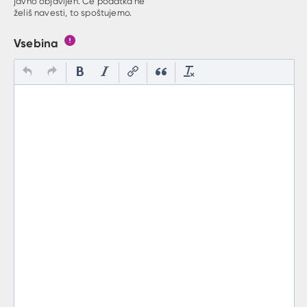
javno objavljen. Če podatka ne
želiš navesti, to spoštujemo.
Vsebina
Gumb s pojasnilom, kaj mora uporabnik vpisat v