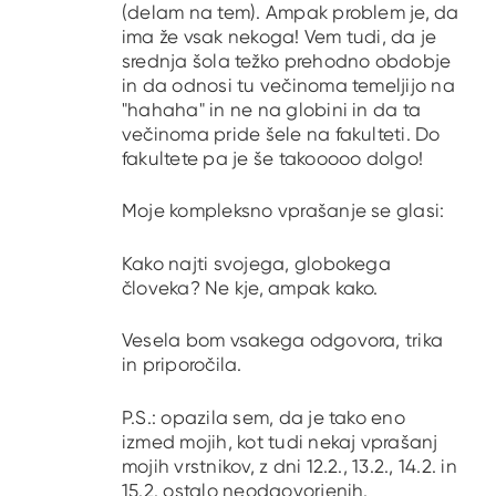
(delam na tem). Ampak problem je, da
ima že vsak nekoga! Vem tudi, da je
srednja šola težko prehodno obdobje
in da odnosi tu večinoma temeljijo na
"hahaha" in ne na globini in da ta
večinoma pride šele na fakulteti. Do
fakultete pa je še takooooo dolgo!
Moje kompleksno vprašanje se glasi:
Kako najti svojega, globokega
človeka? Ne kje, ampak kako.
Vesela bom vsakega odgovora, trika
in priporočila.
P.S.: opazila sem, da je tako eno
izmed mojih, kot tudi nekaj vprašanj
mojih vrstnikov, z dni 12.2., 13.2., 14.2. in
15.2. ostalo neodgovorjenih.