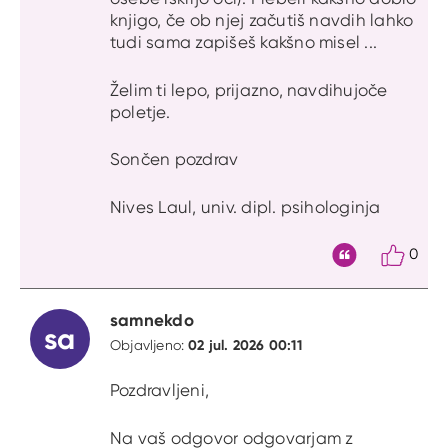
knjigo, če ob njej začutiš navdih lahko
tudi sama zapišeš kakšno misel ...
Želim ti lepo, prijazno, navdihujoče
poletje.
Sončen pozdrav
Nives Laul, univ. dipl. psihologinja
0
Citat
samnekdo
sa
02 jul. 2026 00:11
Objavljeno:
Pozdravljeni,
Na vaš odgovor odgovarjam z