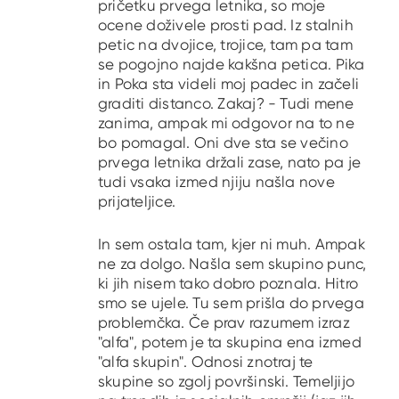
pričetku prvega letnika, so moje
ocene doživele prosti pad. Iz stalnih
petic na dvojice, trojice, tam pa tam
se pogojno najde kakšna petica. Pika
in Poka sta videli moj padec in začeli
graditi distanco. Zakaj? - Tudi mene
zanima, ampak mi odgovor na to ne
bo pomagal. Oni dve sta se večino
prvega letnika držali zase, nato pa je
tudi vsaka izmed njiju našla nove
prijateljice.
In sem ostala tam, kjer ni muh. Ampak
ne za dolgo. Našla sem skupino punc,
ki jih nisem tako dobro poznala. Hitro
smo se ujele. Tu sem prišla do prvega
problemčka. Če prav razumem izraz
"alfa", potem je ta skupina ena izmed
"alfa skupin". Odnosi znotraj te
skupine so zgolj površinski. Temeljijo