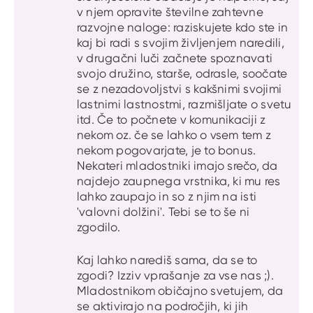
v njem opravite številne zahtevne
razvojne naloge: raziskujete kdo ste in
kaj bi radi s svojim življenjem naredili,
v drugačni luči začnete spoznavati
svojo družino, starše, odrasle, soočate
se z nezadovoljstvi s kakšnimi svojimi
lastnimi lastnostmi, razmišljate o svetu
itd. Če to počnete v komunikaciji z
nekom oz. če se lahko o vsem tem z
nekom pogovarjate, je to bonus.
Nekateri mladostniki imajo srečo, da
najdejo zaupnega vrstnika, ki mu res
lahko zaupajo in so z njim na isti
'valovni dolžini'. Tebi se to še ni
zgodilo.
Kaj lahko narediš sama, da se to
zgodi? Izziv vprašanje za vse nas ;).
Mladostnikom običajno svetujem, da
se aktivirajo na področjih, ki jih