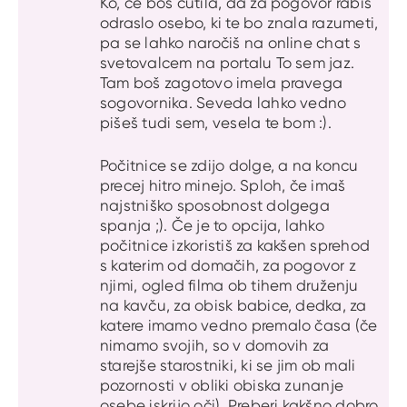
Ko, če boš čutila, da za pogovor rabiš
odraslo osebo, ki te bo znala razumeti,
pa se lahko naročiš na online chat s
svetovalcem na portalu To sem jaz.
Tam boš zagotovo imela pravega
sogovornika. Seveda lahko vedno
pišeš tudi sem, vesela te bom :).
Počitnice se zdijo dolge, a na koncu
precej hitro minejo. Sploh, če imaš
najstniško sposobnost dolgega
spanja ;). Če je to opcija, lahko
počitnice izkoristiš za kakšen sprehod
s katerim od domačih, za pogovor z
njimi, ogled filma ob tihem druženju
na kavču, za obisk babice, dedka, za
katere imamo vedno premalo časa (če
nimamo svojih, so v domovih za
starejše starostniki, ki se jim ob mali
pozornosti v obliki obiska zunanje
osebe iskrijo oči). Preberi kakšno dobro