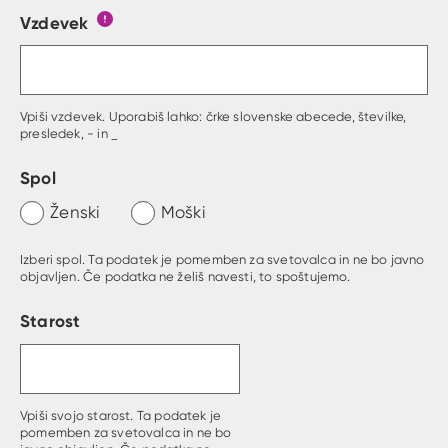
Vzdevek
Obrazec, kjer lahko zastaviš vprašanje
Gumb s pojasnilom, kaj mora uporabnik vpisat 
Vpiši vzdevek. Uporabiš lahko: črke slovenske abecede, številke,
presledek, - in _
Spol
Ženski
Moški
Izberi spol. Ta podatek je pomemben za svetovalca in ne bo javno
objavljen. Če podatka ne želiš navesti, to spoštujemo.
Starost
Vpiši svojo starost. Ta podatek je
pomemben za svetovalca in ne bo