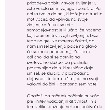
prizadeva dobiti v svoje življenje :),
zelo vesela sem tvojega sporočila. Pa
opisa tvojih dejanj, ki kažejo na trud in
motivacijo, da vplivaš na svoje
življenje v želeni smeri -
samodejavnost je ključna, če hočemo
kaj spremeniti v svojih življenjih, brez
tega ne gre. Ne moremo čakati, da
nam smisel življenja pade na glavo,
če se malo pohecam ;). Zdi se mi
odlično, da si se obrnila na
svetovalno službo, pa poiskala
prostovoljno delo, ki resnično daje
smisel, se ključila v prostočasno
dejavnost in tam našla ljudi na svoji
valovni dolžini - ponosna sem nate!
Opažaš, da začetek počitnic prinaša
prekinitev vsakdanjih aktivnosti in s
tem veliko druženja nekako 'počiva' do