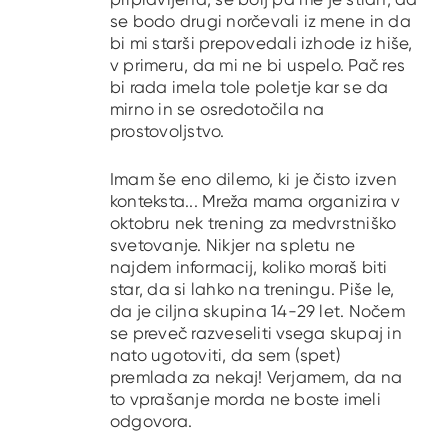
se bodo drugi norčevali iz mene in da
bi mi starši prepovedali izhode iz hiše,
v primeru, da mi ne bi uspelo. Pač res
bi rada imela tole poletje kar se da
mirno in se osredotočila na
prostovoljstvo.
Imam še eno dilemo, ki je čisto izven
konteksta... Mreža mama organizira v
oktobru nek trening za medvrstniško
svetovanje. Nikjer na spletu ne
najdem informacij, koliko moraš biti
star, da si lahko na treningu. Piše le,
da je ciljna skupina 14-29 let. Nočem
se preveč razveseliti vsega skupaj in
nato ugotoviti, da sem (spet)
premlada za nekaj! Verjamem, da na
to vprašanje morda ne boste imeli
odgovora.