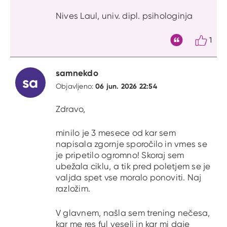
Nives Laul, univ. dipl. psihologinja
1
Citat
samnekdo
sa
06 jun. 2026 22:54
Objavljeno:
Zdravo,
minilo je 3 mesece od kar sem
napisala zgornje sporočilo in vmes se
je pripetilo ogromno! Skoraj sem
ubežala ciklu, a tik pred poletjem se je
valjda spet vse moralo ponoviti. Naj
razložim.
V glavnem, našla sem trening nečesa,
kar me res ful veseli in kar mi daje