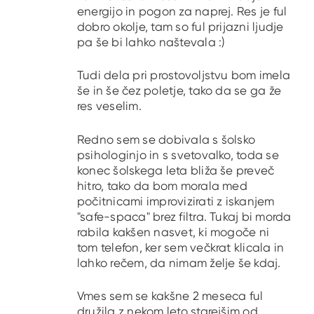
energijo in pogon za naprej. Res je ful
dobro okolje, tam so ful prijazni ljudje
pa še bi lahko naštevala :)
Tudi dela pri prostovoljstvu bom imela
še in še čez poletje, tako da se ga že
res veselim.
Redno sem se dobivala s šolsko
psihologinjo in s svetovalko, toda se
konec šolskega leta bliža še preveč
hitro, tako da bom morala med
počitnicami improvizirati z iskanjem
"safe-spaca" brez filtra. Tukaj bi morda
rabila kakšen nasvet, ki mogoče ni
tom telefon, ker sem večkrat klicala in
lahko rečem, da nimam želje še kdaj.
Vmes sem se kakšne 2 meseca ful
družila z nekom leto starejšim od