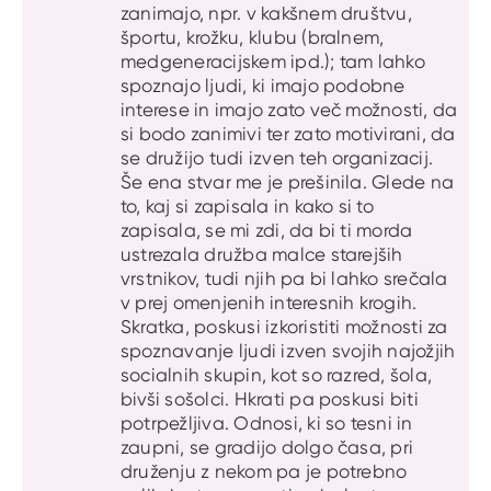
zanimajo, npr. v kakšnem društvu,
športu, krožku, klubu (bralnem,
medgeneracijskem ipd.); tam lahko
spoznajo ljudi, ki imajo podobne
interese in imajo zato več možnosti, da
si bodo zanimivi ter zato motivirani, da
se družijo tudi izven teh organizacij.
Še ena stvar me je prešinila. Glede na
to, kaj si zapisala in kako si to
zapisala, se mi zdi, da bi ti morda
ustrezala družba malce starejših
vrstnikov, tudi njih pa bi lahko srečala
v prej omenjenih interesnih krogih.
Skratka, poskusi izkoristiti možnosti za
spoznavanje ljudi izven svojih najožjih
socialnih skupin, kot so razred, šola,
bivši sošolci. Hkrati pa poskusi biti
potrpežljiva. Odnosi, ki so tesni in
zaupni, se gradijo dolgo časa, pri
druženju z nekom pa je potrebno