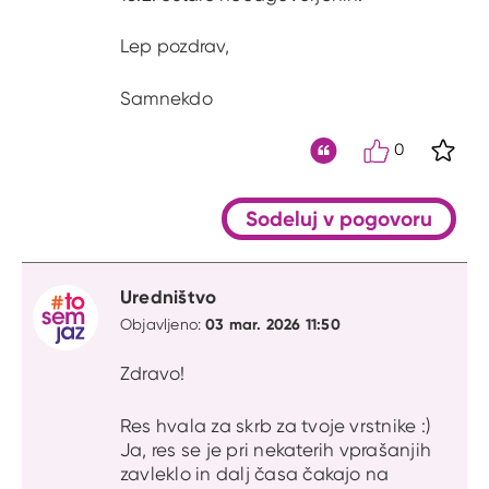
Lep pozdrav,
Samnekdo
0
S kli
Citat
Sodeluj v pogovoru
Uredništvo
03 mar. 2026 11:50
Objavljeno:
Zdravo!
Res hvala za skrb za tvoje vrstnike :)
Ja, res se je pri nekaterih vprašanjih
zavleklo in dalj časa čakajo na