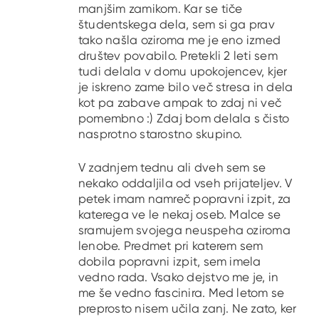
manjšim zamikom. Kar se tiče
študentskega dela, sem si ga prav
tako našla oziroma me je eno izmed
društev povabilo. Pretekli 2 leti sem
tudi delala v domu upokojencev, kjer
je iskreno zame bilo več stresa in dela
kot pa zabave ampak to zdaj ni več
pomembno :) Zdaj bom delala s čisto
nasprotno starostno skupino.
V zadnjem tednu ali dveh sem se
nekako oddaljila od vseh prijateljev. V
petek imam namreč popravni izpit, za
katerega ve le nekaj oseb. Malce se
sramujem svojega neuspeha oziroma
lenobe. Predmet pri katerem sem
dobila popravni izpit, sem imela
vedno rada. Vsako dejstvo me je, in
me še vedno fascinira. Med letom se
preprosto nisem učila zanj. Ne zato, ker