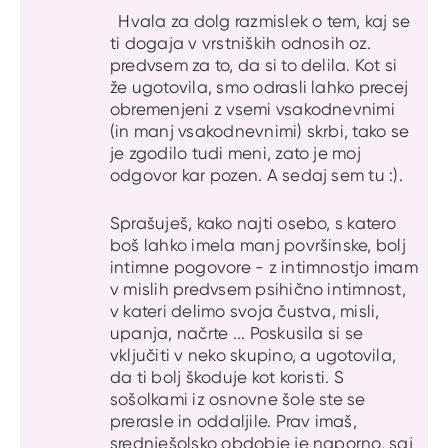
Hvala za dolg razmislek o tem, kaj se
ti dogaja v vrstniških odnosih oz.
predvsem za to, da si to delila. Kot si
že ugotovila, smo odrasli lahko precej
obremenjeni z vsemi vsakodnevnimi
(in manj vsakodnevnimi) skrbi, tako se
je zgodilo tudi meni, zato je moj
odgovor kar pozen. A sedaj sem tu :).
Sprašuješ, kako najti osebo, s katero
boš lahko imela manj površinske, bolj
intimne pogovore - z intimnostjo imam
v mislih predvsem psihično intimnost,
v kateri delimo svoja čustva, misli,
upanja, načrte ... Poskusila si se
vključiti v neko skupino, a ugotovila,
da ti bolj škoduje kot koristi. S
sošolkami iz osnovne šole ste se
prerasle in oddaljile. Prav imaš,
srednješolsko obdobje je naporno, saj