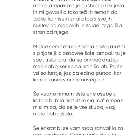
mene, ampak me je čustveno izsiljeval
in mi govoril o tako težkih temah do
točke, ko nisem znala ločiti svojih
čustev od njegovih in zaradi tega šla
stran od njega.
Malce sem se tudi začela nazaj družiti
s prijatelji iz osnovne šole, ampak tu je
spet tista fora, da se oni več družijo
med sabo, ker so na istih šolah. Pa še
vsi so fantje, jaz pa edina punca, kar
konec koncev ni nič novega :)
Še vedno nimam tiste ene osebe s
katero bi bila "kot rit in srajica" ampak
mislim pa, da se je vse skupaj vsaj
malo poboljšalo.
Še enkrat bi se vam rada zahvalila za
vse, kar delate. Cenim vaše delo in