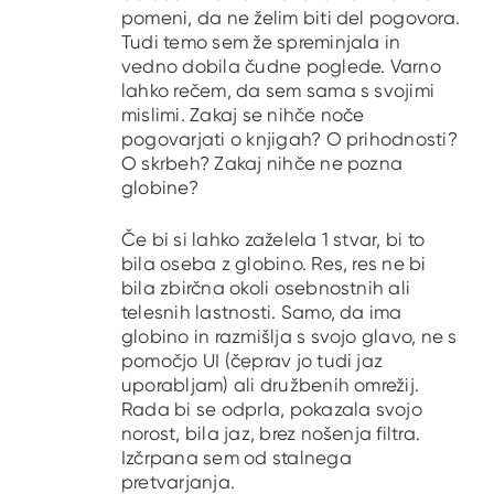
pomeni, da ne želim biti del pogovora.
Tudi temo sem že spreminjala in
vedno dobila čudne poglede. Varno
lahko rečem, da sem sama s svojimi
mislimi. Zakaj se nihče noče
pogovarjati o knjigah? O prihodnosti?
O skrbeh? Zakaj nihče ne pozna
globine?
Če bi si lahko zaželela 1 stvar, bi to
bila oseba z globino. Res, res ne bi
bila zbirčna okoli osebnostnih ali
telesnih lastnosti. Samo, da ima
globino in razmišlja s svojo glavo, ne s
pomočjo UI (čeprav jo tudi jaz
uporabljam) ali družbenih omrežij.
Rada bi se odprla, pokazala svojo
norost, bila jaz, brez nošenja filtra.
Izčrpana sem od stalnega
pretvarjanja.