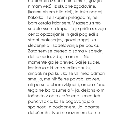
na trendih iz socialnih omrežij (jaz jih
nimam več), iz skupne zgodovine,
(katere nisem bila del), in tako naprej.
Kakorkoli se skupini prilagodim, ne
bom ostala kdor sem. V razredu smo
sedele vse na kupu. To je prišlo s svojo
ceno: opozarjanje in grdi pogledi s
strani profesorjev, grozni pogoji za
sledenje ali sodelovanje pri pouku.
Zato sem se presedla sama v sprednji
del razreda. Zdaj imam mir. Na
momente ga je preveč. Saj je super,
ker lahko aktivno sledim pouku,
ampak ni pa kul, ko se vsi med odmori
smejijo, me nihče ne povabi zraven,
ali pa se probam vključiti, ampak "ona
tega ne bo razumela"- ja, dejansko mi
točno to v obraz reče ena izmed teh
punc vsakič, ko se pogovarjajo o
spolnosti in podobnem. Ja, poante
določenih stvari ne razumem kar ne