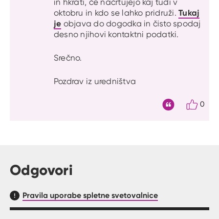
in hkrati, če načrtujejo kaj tudi v
Tukaj
oktobru in kdo se lahko pridruži.
je
objava do dogodka in čisto spodaj
desno njihovi kontaktni podatki.
Srečno.
Pozdrav iz uredništva
0
Citat
Odgovori
Pravila uporabe spletne svetovalnice