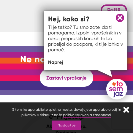
Pošlji
Hej, kako si?
Zapri 
Ti je težko? Tu smo zate, da ti
pomagamo. Izpolni vprašalnik in v
nekaj preprostih korakih te bo
pripeljal do podpore, ki ti je lahko v
pomoč.
Ne najdeš odgovora?
Naprej
Zastavi vprašanje
Gumb do
S tem, ko uporabljate spletno mesto, dovoljujete uporabo orodij in
Zapr
e-Prijatelj.
piškotkov v skladu z našo
politiko varovanja zasebnosti
.
Nastavitve
Aktualno. Realno.
Zanimivo.