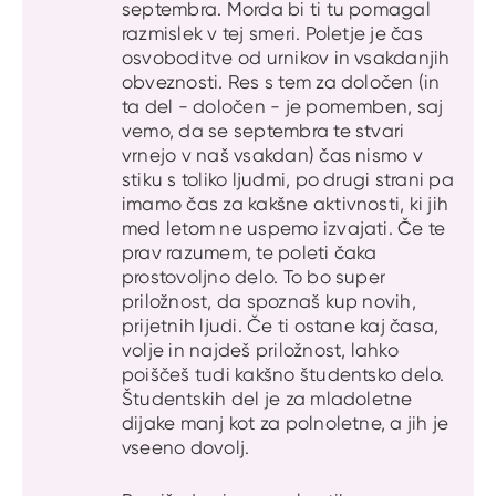
septembra. Morda bi ti tu pomagal
razmislek v tej smeri. Poletje je čas
osvoboditve od urnikov in vsakdanjih
obveznosti. Res s tem za določen (in
ta del - določen - je pomemben, saj
vemo, da se septembra te stvari
vrnejo v naš vsakdan) čas nismo v
stiku s toliko ljudmi, po drugi strani pa
imamo čas za kakšne aktivnosti, ki jih
med letom ne uspemo izvajati. Če te
prav razumem, te poleti čaka
prostovoljno delo. To bo super
priložnost, da spoznaš kup novih,
prijetnih ljudi. Če ti ostane kaj časa,
volje in najdeš priložnost, lahko
poiščeš tudi kakšno študentsko delo.
Študentskih del je za mladoletne
dijake manj kot za polnoletne, a jih je
vseeno dovolj.