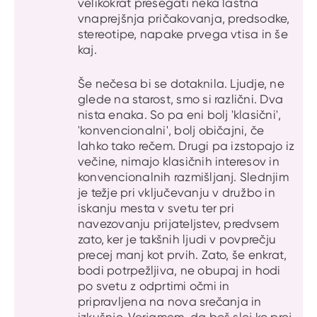
velikokrat presegati neka lastna
vnaprejšnja pričakovanja, predsodke,
stereotipe, napake prvega vtisa in še
kaj.
Še nečesa bi se dotaknila. Ljudje, ne
glede na starost, smo si različni. Dva
nista enaka. So pa eni bolj 'klasični',
'konvencionalni', bolj običajni, če
lahko tako rečem. Drugi pa izstopajo iz
večine, nimajo klasičnih interesov in
konvencionalnih razmišljanj. Slednjim
je težje pri vključevanju v družbo in
iskanju mesta v svetu ter pri
navezovanju prijateljstev, predvsem
zato, ker je takšnih ljudi v povprečju
precej manj kot prvih. Zato, še enkrat,
bodi potrpežljiva, ne obupaj in hodi
po svetu z odprtimi očmi in
pripravljena na nova srečanja in
izkušnje. Verjamem, da boš slej ko prej