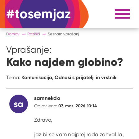
#tosemjaz
#to sem jaz
Razpri 
Domov
Razišči
Seznam vprašanj
Vprašanje:
Kako najdem globino?
Komunikacija,
Odnosi s prijatelji in vrstniki
Tema:
samnekdo
sa
03 mar. 2026 10:14
Objavljeno:
Zdravo,
jaz bi se vam najprej rada zahvalila,