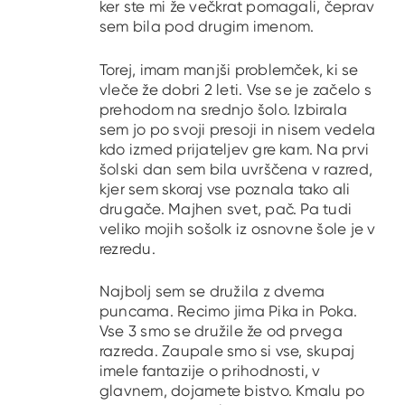
ker ste mi že večkrat pomagali, čeprav
sem bila pod drugim imenom.
Torej, imam manjši problemček, ki se
vleče že dobri 2 leti. Vse se je začelo s
prehodom na srednjo šolo. Izbirala
sem jo po svoji presoji in nisem vedela
kdo izmed prijateljev gre kam. Na prvi
šolski dan sem bila uvrščena v razred,
kjer sem skoraj vse poznala tako ali
drugače. Majhen svet, pač. Pa tudi
veliko mojih sošolk iz osnovne šole je v
rezredu.
Najbolj sem se družila z dvema
puncama. Recimo jima Pika in Poka.
Vse 3 smo se družile že od prvega
razreda. Zaupale smo si vse, skupaj
imele fantazije o prihodnosti, v
glavnem, dojamete bistvo. Kmalu po