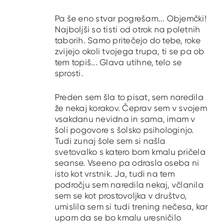
Pa še eno stvar pogrešam... Objemčki!
Najboljši so tisti od otrok na poletnih
taborih. Samo pritečejo do tebe, roke
zvijejo okoli tvojega trupa, ti se pa ob
tem topiš... Glava utihne, telo se
sprosti.
Preden sem šla to pisat, sem naredila
že nekaj korakov. Čeprav sem v svojem
vsakdanu nevidna in sama, imam v
šoli pogovore s šolsko psihologinjo.
Tudi zunaj šole sem si našla
svetovalko s katero bom kmalu pričela
seanse. Vseeno pa odrasla oseba ni
isto kot vrstnik. Ja, tudi na tem
področju sem naredila nekaj, včlanila
sem se kot prostovoljka v društvo,
umislila sem si tudi trening nečesa, kar
upam da se bo kmalu uresničilo