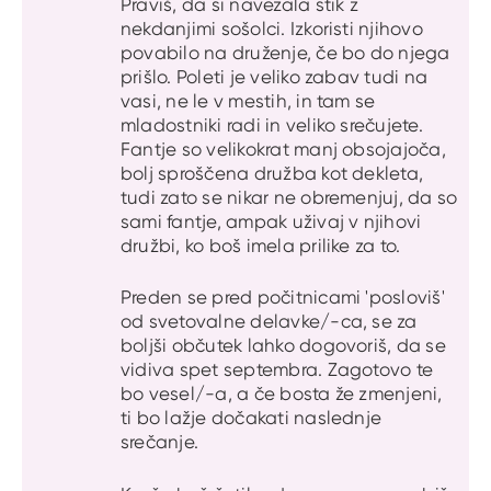
Praviš, da si navezala stik z
nekdanjimi sošolci. Izkoristi njihovo
povabilo na druženje, če bo do njega
prišlo. Poleti je veliko zabav tudi na
vasi, ne le v mestih, in tam se
mladostniki radi in veliko srečujete.
Fantje so velikokrat manj obsojajoča,
bolj sproščena družba kot dekleta,
tudi zato se nikar ne obremenjuj, da so
sami fantje, ampak uživaj v njihovi
družbi, ko boš imela prilike za to.
Preden se pred počitnicami 'posloviš'
od svetovalne delavke/-ca, se za
boljši občutek lahko dogovoriš, da se
vidiva spet septembra. Zagotovo te
bo vesel/-a, a če bosta že zmenjeni,
ti bo lažje dočakati naslednje
srečanje.