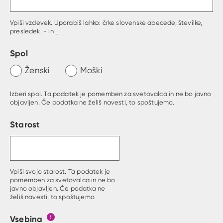
Vpiši vzdevek. Uporabiš lahko: črke slovenske abecede, številke,
presledek, - in _
Spol
Ženski
Moški
Izberi spol. Ta podatek je pomemben za svetovalca in ne bo javno
objavljen. Če podatka ne želiš navesti, to spoštujemo.
Starost
Vpiši svojo starost. Ta podatek je
pomemben za svetovalca in ne bo
javno objavljen. Če podatka ne
želiš navesti, to spoštujemo.
Vsebina