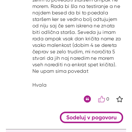
morem. Rada bi šla na testiranje a ne
najdem besed da bi to poedala
staršem ker se vedno bolj odtujujem
od niju saj če sem iskrena ne znata
biti odlična starša. Seveda ju imam
rada ampak vsak dan kričita name za
vsako malenkost (dobim 4 se dereta
čeprav se zelo trudim, mi naročita 5
stvari da jih naj naredim ne morem
vseh narediti na enkrat spet kričita).
Ne upam sima povedat
Hvala
0
S kli
Citat
Sodeluj v pogovoru