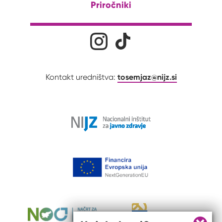
Priročniki
Družabna omrežja
Na naš Instagram profil
Na naš Tiktok profil
tosemjaz@nijz.si
Kontakt uredništva: