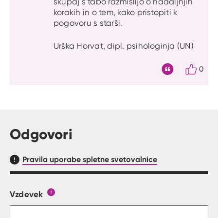
skupaj s tabo razmislijo o nadaljnjih
korakih in o tem, kako pristopiti k
pogovoru s starši.
Urška Horvat, dipl. psihologinja (UN)
0
Citat
Odgovori
Pravila uporabe spletne svetovalnice
Vzdevek
Obrazec, kjer lahko zastaviš vprašanje
Gumb s pojasnilom, kaj mora uporabnik vpisat 