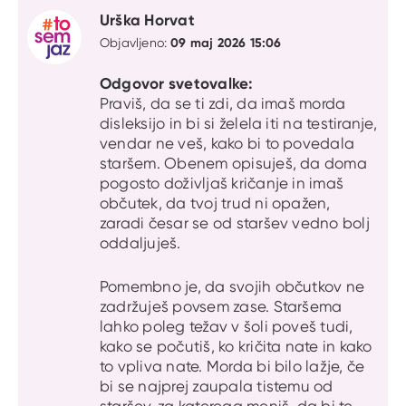
Urška Horvat
09 maj 2026 15:06
Objavljeno:
Odgovor svetovalke:
Praviš, da se ti zdi, da imaš morda
disleksijo in bi si želela iti na testiranje,
vendar ne veš, kako bi to povedala
staršem. Obenem opisuješ, da doma
pogosto doživljaš kričanje in imaš
občutek, da tvoj trud ni opažen,
zaradi česar se od staršev vedno bolj
oddaljuješ.
Pomembno je, da svojih občutkov ne
zadržuješ povsem zase. Staršema
lahko poleg težav v šoli poveš tudi,
kako se počutiš, ko kričita nate in kako
to vpliva nate. Morda bi bilo lažje, če
bi se najprej zaupala tistemu od
staršev, za katerega meniš, da bi te