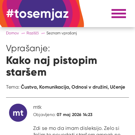
#tosemjaz
#to sem jaz
Razpri 
Domov
Razišči
Seznam vprašanj
Vprašanje:
Kako naj pistopim
staršem
Čustva,
Komunikacija,
Odnosi v družini,
Učenje
Tema:
mtk
mt
07 maj 2026 14:23
Objavljeno:
Zdi se mo da imam disleksijo. Zelo si
želim to povedati staršem ampak ne