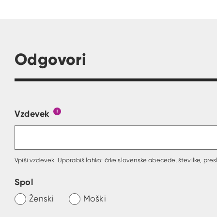
Odgovori
Vzdevek
Obrazec, kjer lahko zastaviš vprašanje
Gumb s pojasnilom, kaj mora uporabnik vpisa
Vpiši vzdevek. Uporabiš lahko: črke slovenske abecede, številke, presl
Spol
Ženski
Moški