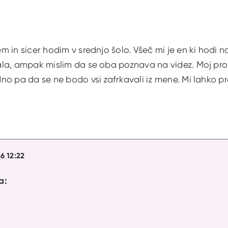
in sicer hodim v srednjo šolo. Všeč mi je en ki hodi na 
la, ampak mislim da se oba poznava na videz. Moj pro
no pa da se ne bodo vsi zafrkavali iz mene. Mi lahko
26 12:22
a: