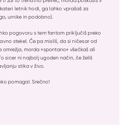
e ti zdi to trenutno preveč, morda poskusiš v
 kateri letnik hodi, ga lahko vprašaš za
ogo, urnike in podobno).
hko pogovoru s tem fantom priključiš preko
avno stekel. Če pa misliš, da si ničesar od
a omrežja, morda »spontano« všečkaš ali
o sicer ni najbolj ugoden način, če želiš
ljanju stika v živo.
ahko pomagal. Srečno!