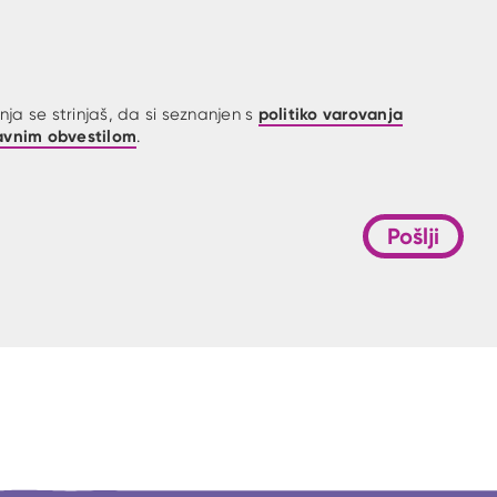
politiko varovanja
ja se strinjaš, da si seznanjen s
avnim obvestilom
.
Pošlji