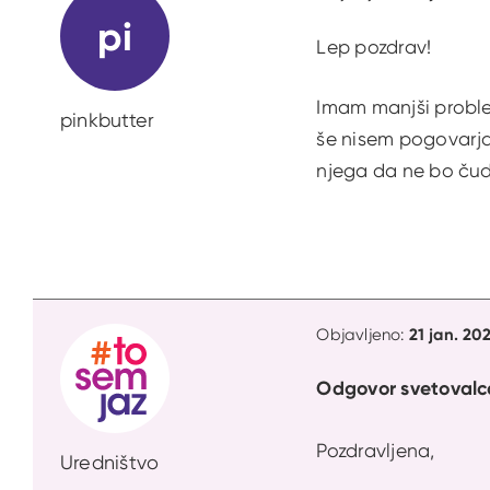
pi
Lep pozdrav!
Imam manjši problem 
pinkbutter
še nisem pogovarja
njega da ne bo čud
21 jan. 20
Objavljeno:
Odgovor svetovalc
Pozdravljena,
Uredništvo