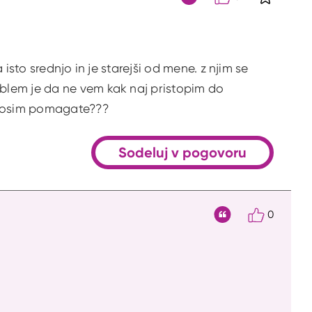
S klikom 
Citat
isto srednjo in je starejši od mene. z njim se
blem je da ne vem kak naj pristopim do
 prosim pomagate???
Sodeluj v pogovoru
0
Citat