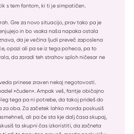
k s tem fantom, ki ti je simpatičen.
rah. Gre za novo situacijo, prav tako pa je
cenjujejo in bo vsaka naša napaka ostala
znava, da je večina ljudi preveč zaposlena
če, opazi ali pa se iz tega poheca, pa to
ovala, da zaradi teh strahov sploh ničesar ne
seveda prinese zraven nekaj negotovosti.
 izpadel »čuden«. Ampak veš, fantje običajno
oleg tega pa ni potrebe, da takoj prideš do
ska za oba. Za začetek lahko morda poskusiš
asmehneš, ali pa če sta kje dalj časa skupaj,
kusiš ta skupni čas izkoristiti, da začneta