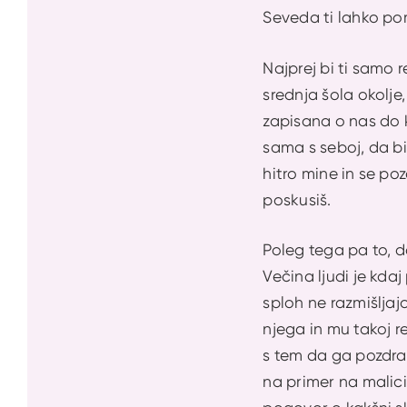
Seveda ti lahko pom
Najprej bi ti samo 
srednja šola okolje
zapisana o nas do k
sama s seboj, da bi
hitro mine in se poz
poskusiš.
Poleg tega pa to, d
Večina ljudi je kda
sploh ne razmišljaj
njega in mu takoj r
s tem da ga pozdrav
na primer na malici