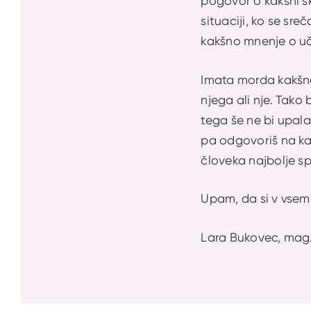
pogovor o kakšni sk
situaciji, ko se sre
kakšno mnenje o učit
Imata morda kakšne
njega ali nje. Tako
tega še ne bi upal
pa odgovoriš na kak
človeka najbolje spo
Upam, da si v vsem 
Lara Bukovec, mag.