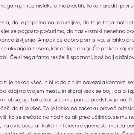
agam pri razmisleku o možnostih, kako narediti prvi sti
rekla, da je popolnoma razumljivo, da te je tega malo st
, kjer se pogosto počutimo, da nas vrstniki nenehno o
onca življenja. Ampak če dobro pomisliva, si lahko pri
 se ukvarjala z vsem, kar delajo drugi. Če pa kdo kaj re
abi. Če si tega fanta res želiš spoznati, boš bolj obžal
a ti je nekdo všeč in bi rada z njim navezala kontakt, 
j pa kdaj na tvojem mestu in skoraj vsak se boji, da bi
o in obsojajo tako, kot si to me punce predstavljamo. P
ečeš, da ti je všeč. To je lahko na začetku preveč priti
iš, ko se srečata na hodniku ali pred učilnico, se mu n
, na avtobusu ali kakšni interesni dejavnosti, morda pos