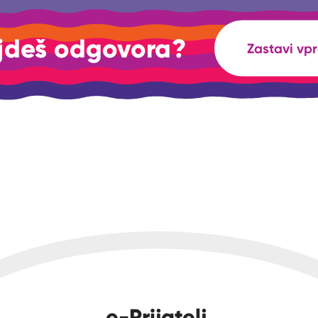
jdeš odgovora?
Zastavi vp
e-Prijatelj.