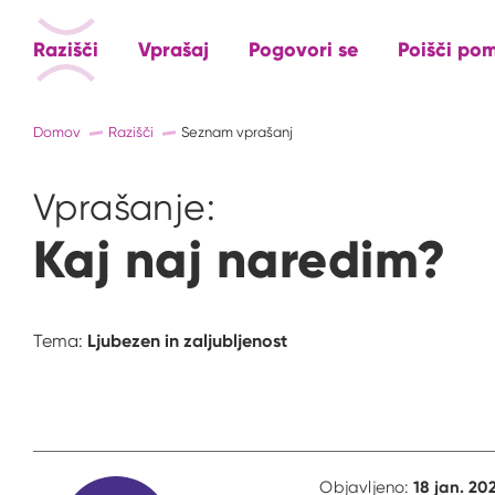
Razišči
Vprašaj
Pogovori se
Poišči po
Domov
Razišči
Seznam vprašanj
Vprašanje:
Kaj naj naredim?
Ljubezen in zaljubljenost
Tema:
18 jan. 20
Objavljeno: