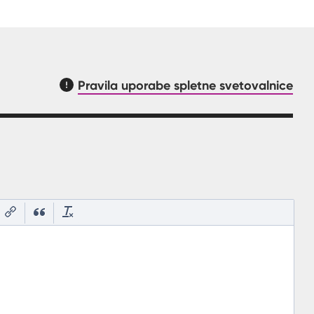
Pravila uporabe spletne svetovalnice
asnilom, kaj mora uporabnik vpisat v polje