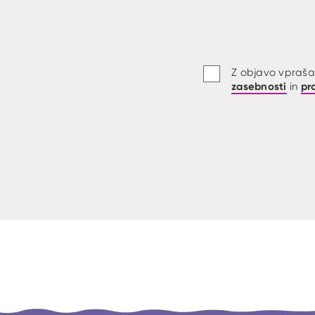
Z objavo vprašan
zasebnosti
pr
in