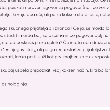
upni temi, ali pa temi, ki se navezuje na situacijo. Če s
čata, poiskati naraven izgovor za pogovor (npr. če veš v
elju, ki vaju oba uči, ali pa za kakšne stare teste, nal
ga skupnega prijatelja ali znanca? Če ja, se morda la
 boš tudi ti morda bolj sproščena in bo pogovor bolj nar
a, morda poskusiš preko spleta? Če imata oba družabn
šen njegov story, ali pa ga requestaš za prijateljstvo. T
znati, lahko pa ti služi kot prvi majhen korak k vzpostav
skupaj uspela prepoznati vsaj kakšen način, ki ti bo l
 psihologinja