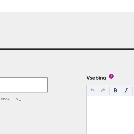
t v polje
Vsebina
Gumb s poj
edek, - in _