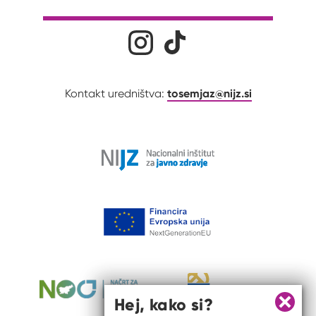
Družabna omrežja
Na naš Instagram profil
Na naš Tiktok profil
tosemjaz@nijz.si
Kontakt uredništva:
Hej, kako si?
Zapri 