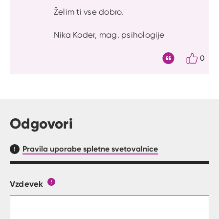
Želim ti vse dobro.
Nika Koder, mag. psihologije
0
Citat
Odgovori
Pravila uporabe spletne svetovalnice
Vzdevek
Obrazec, kjer lahko zastaviš vprašanje
Gumb s pojasnilom, kaj mora uporabnik vpisat 