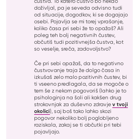
čustva. To katero čustvo bo nekdo
doživljal, pa je seveda odvisno tudi
od situacije, dogodkov, ki se dogajajo
osebi. Pojavlja se mi torej vprašanje,
koliko časa pri sebi že to opažaš? Ali
poleg teh bolj negativnih čustev,
občutiš tudi pozitivnejša čustva, kot
so veselje, sreča, zadovoljstvo?
Če pri sebi opažaš, da to negativno
čustvovanje traja že dolgo časa in
izkušaš zelo malo pozitivnih čustev, bi
ti vseeno predlagala, da se mogoče o
tem še z nekom pogovoriš (lahko je to
psihologinja na šoli ali kakšen drug
v tvoji
strokovnjak za duševno zdravje
okolici
), saj boš tako lahko skozi
pogovor nekoliko bolj poglobljeno
raziskala, zakaj se ti občutki pri tebi
pojavljajo.