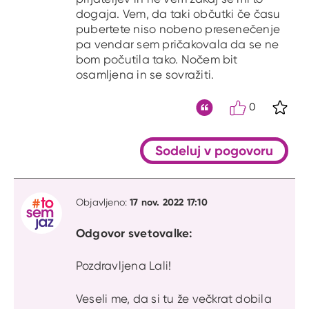
dogaja. Vem, da taki občutki če času
pubertete niso nobeno presenečenje
pa vendar sem pričakovala da se ne
bom počutila tako. Nočem bit
osamljena in se sovražiti.
0
S kli
Citat
Sodeluj v pogovoru
17 nov. 2022 17:10
Objavljeno:
Odgovor svetovalke:
Pozdravljena Lali!
Veseli me, da si tu že večkrat dobila