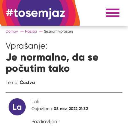
#tosemjaz
#to sem jaz
Razpri 
Domov
Razišči
Seznam vprašanj
Vprašanje:
Je normalno, da se
počutim tako
Čustva
Tema:
Lali
La
08 nov. 2022 21:32
Objavljeno:
Pozdravljeni!