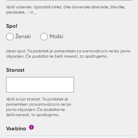
Vpiši vzdevek. Uporabiš lahko: črke slovenske abecede, številke,
presledek, - in _
Spol
Ženski
Moški
Izberi spol. Ta podatek je pomemben za svetovalca in ne bo javno
objavljen. Če podatka ne želiš navesti, to spoštujemo.
Starost
Vpiši svojo starost. Ta podatek je
pomemben za svetovalca in ne bo
javno objavljen. Če podatka ne
želiš navesti, to spoštujemo.
Vsebina
Gumb s pojasnilom, kaj mora uporabnik vpisat v