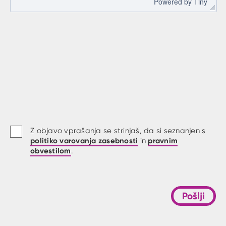
 Powered by 
Tiny
Z objavo vprašanja se strinjaš, da si seznanjen s
politiko varovanja zasebnosti
pravnim
in
obvestilom
.
Pošlji