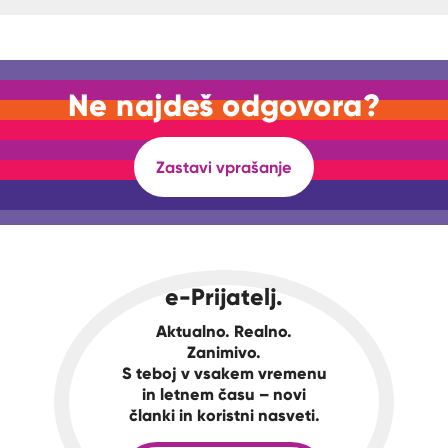
Ne najdeš odgovora?
Zastavi vprašanje
e-Prijatelj.
Aktualno. Realno.
Zanimivo.
S teboj v vsakem vremenu
in letnem času – novi
članki in koristni nasveti.