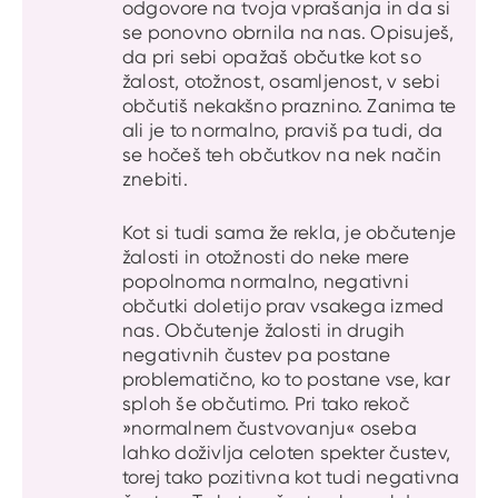
odgovore na tvoja vprašanja in da si
se ponovno obrnila na nas. Opisuješ,
da pri sebi opažaš občutke kot so
žalost, otožnost, osamljenost, v sebi
občutiš nekakšno praznino. Zanima te
ali je to normalno, praviš pa tudi, da
se hočeš teh občutkov na nek način
znebiti.
Kot si tudi sama že rekla, je občutenje
žalosti in otožnosti do neke mere
popolnoma normalno, negativni
občutki doletijo prav vsakega izmed
nas. Občutenje žalosti in drugih
negativnih čustev pa postane
problematično, ko to postane vse, kar
sploh še občutimo. Pri tako rekoč
»normalnem čustvovanju« oseba
lahko doživlja celoten spekter čustev,
torej tako pozitivna kot tudi negativna