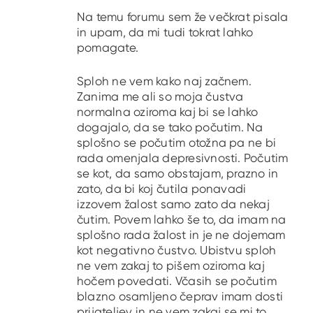
Na temu forumu sem že večkrat pisala
in upam, da mi tudi tokrat lahko
pomagate.
Sploh ne vem kako naj začnem.
Zanima me ali so moja čustva
normalna oziroma kaj bi se lahko
dogajalo, da se tako počutim. Na
splošno se počutim otožna pa ne bi
rada omenjala depresivnosti. Počutim
se kot, da samo obstajam, prazno in
zato, da bi koj čutila ponavadi
izzovem žalost samo zato da nekaj
čutim. Povem lahko še to, da imam na
splošno rada žalost in je ne dojemam
kot negativno čustvo. Ubistvu sploh
ne vem zakaj to pišem oziroma kaj
hočem povedati. Včasih se počutim
blazno osamljeno čeprav imam dosti
prijateljev in ne vem zakaj se mi to