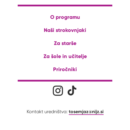
O programu
Naši strokovnjaki
Za starše
Za šole in učitelje
Priročniki
Družabna omrežja
Na naš Instagram profil
Na naš Tiktok profil
tosemjaz@nijz.si
Kontakt uredništva: