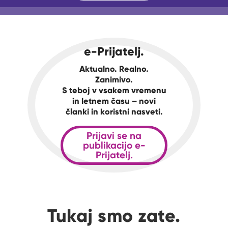
e-Prijatelj.
Aktualno. Realno.
Zanimivo.
S teboj v vsakem vremenu
in letnem času – novi
članki in koristni nasveti.
Prijavi se na
publikacijo e-
Prijatelj.
Tukaj smo zate.