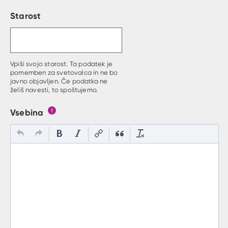
Starost
Vpiši svojo starost. Ta podatek je
pomemben za svetovalca in ne bo
javno objavljen. Če podatka ne
želiš navesti, to spoštujemo.
Vsebina
Gumb s pojasnilom, kaj mora uporabnik vpisat v