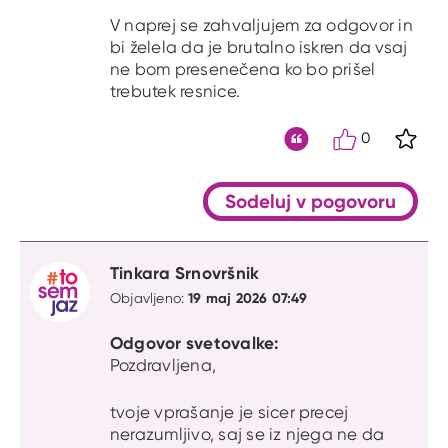
V naprej se zahvaljujem za odgovor in
bi želela da je brutalno iskren da vsaj
ne bom presenečena ko bo prišel
trebutek resnice.
0
S kli
Citat
Sodeluj v pogovoru
Tinkara Srnovršnik
19 maj 2026 07:49
Objavljeno:
Odgovor svetovalke:
Pozdravljena,
tvoje vprašanje je sicer precej
nerazumljivo, saj se iz njega ne da