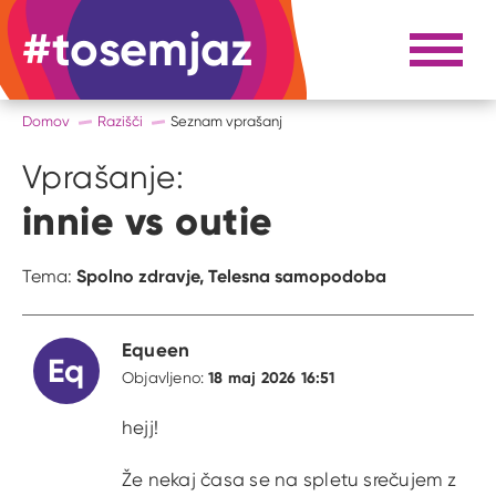
#tosemjaz
#to sem jaz
Razpri 
Domov
Razišči
Seznam vprašanj
Vprašanje:
innie vs outie
Spolno zdravje,
Telesna samopodoba
Tema:
Equeen
Eq
18 maj 2026 16:51
Objavljeno:
hejj!
Že nekaj časa se na spletu srečujem z