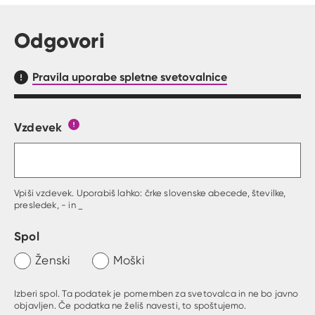
Odgovori
Pravila uporabe spletne svetovalnice
Vzdevek
Obrazec, kjer lahko zastaviš vprašanje
Gumb s pojasnilom, kaj mora uporabnik vpisat 
Vpiši vzdevek. Uporabiš lahko: črke slovenske abecede, številke,
presledek, - in _
Spol
Ženski
Moški
Izberi spol. Ta podatek je pomemben za svetovalca in ne bo javno
objavljen. Če podatka ne želiš navesti, to spoštujemo.