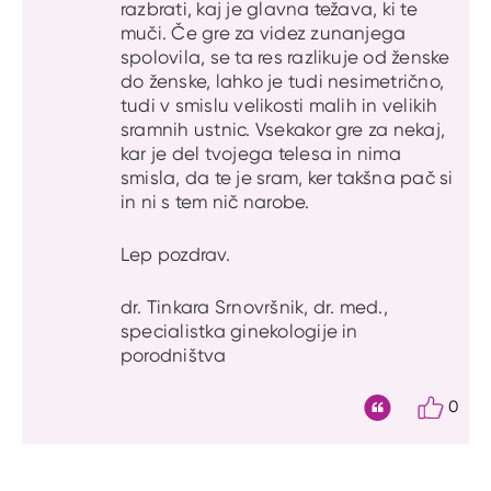
razbrati, kaj je glavna težava, ki te
muči. Če gre za videz zunanjega
spolovila, se ta res razlikuje od ženske
do ženske, lahko je tudi nesimetrično,
tudi v smislu velikosti malih in velikih
sramnih ustnic. Vsekakor gre za nekaj,
kar je del tvojega telesa in nima
smisla, da te je sram, ker takšna pač si
in ni s tem nič narobe.
Lep pozdrav.
dr. Tinkara Srnovršnik, dr. med.,
specialistka ginekologije in
porodništva
0
Citat