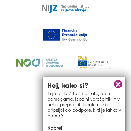
Hej, kako si?
Zapri 
Ti je težko? Tu smo zate, da ti
pomagamo. Izpolni vprašalnik in v
nekaj preprostih korakih te bo
pripeljal do podpore, ki ti je lahko v
pomoč.
© 2026 #to sem jaz
Naprej