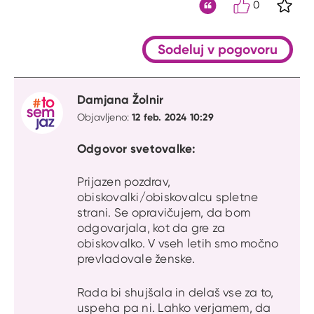
0
S kli
Citat
Sodeluj v pogovoru
Damjana Žolnir
12 feb. 2024 10:29
Objavljeno:
Odgovor svetovalke:
Prijazen pozdrav,
obiskovalki/obiskovalcu spletne
strani. Se opravičujem, da bom
odgovarjala, kot da gre za
obiskovalko. V vseh letih smo močno
prevladovale ženske.
Rada bi shujšala in delaš vse za to,
uspeha pa ni. Lahko verjamem, da