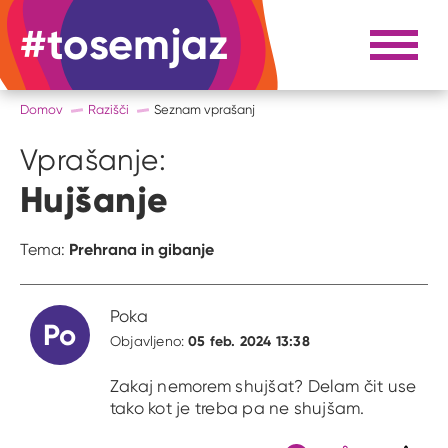
#tosemjaz
#to sem jaz
Razpri 
Domov
Razišči
Seznam vprašanj
Vprašanje:
Hujšanje
Prehrana in gibanje
Tema:
Poka
Po
05 feb. 2024 13:38
Objavljeno:
Zakaj nemorem shujšat? Delam čit use
tako kot je treba pa ne shujšam.