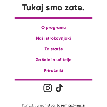
Tukaj smo zate.
O programu
Naši strokovnjaki
Za starše
Za šole in učitelje
Priročniki
Družabna omrežja
Na naš Instagram profil
Na naš Tiktok profil
tosemjaz@nijz.si
Kontakt uredništva: