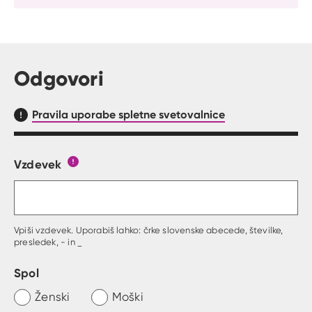
Citat
Odgovori
Pravila uporabe spletne svetovalnice
Vzdevek
Obrazec, kjer lahko zastaviš vprašanje
Gumb s pojasnilom, kaj mora uporabnik vpisat 
Vpiši vzdevek. Uporabiš lahko: črke slovenske abecede, številke,
presledek, - in _
Spol
Ženski
Moški