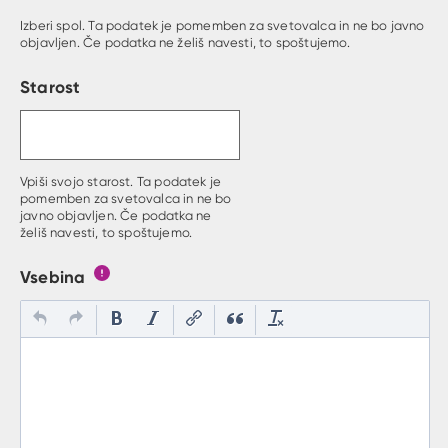
Izberi spol. Ta podatek je pomemben za svetovalca in ne bo javno
objavljen. Če podatka ne želiš navesti, to spoštujemo.
Starost
Vpiši svojo starost. Ta podatek je
pomemben za svetovalca in ne bo
javno objavljen. Če podatka ne
želiš navesti, to spoštujemo.
Vsebina
Gumb s pojasnilom, kaj mora uporabnik vpisat v