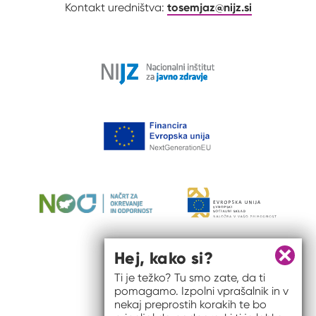
tosemjaz@nijz.si
Kontakt uredništva:
Hej, kako si?
Zapri 
Ti je težko? Tu smo zate, da ti
pomagamo. Izpolni vprašalnik in v
nekaj preprostih korakih te bo