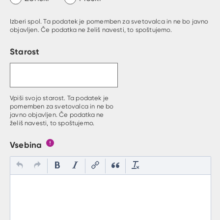
Izberi spol. Ta podatek je pomemben za svetovalca in ne bo javno
objavljen. Če podatka ne želiš navesti, to spoštujemo.
Starost
Vpiši svojo starost. Ta podatek je
pomemben za svetovalca in ne bo
javno objavljen. Če podatka ne
želiš navesti, to spoštujemo.
Vsebina
Gumb s pojasnilom, kaj mora uporabnik vpisat v