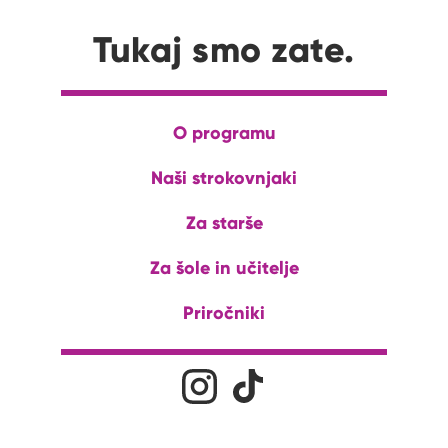
Tukaj smo zate.
O programu
Naši strokovnjaki
Za starše
Za šole in učitelje
Priročniki
Družabna omrežja
Na naš Instagram profil
Na naš Tiktok profil