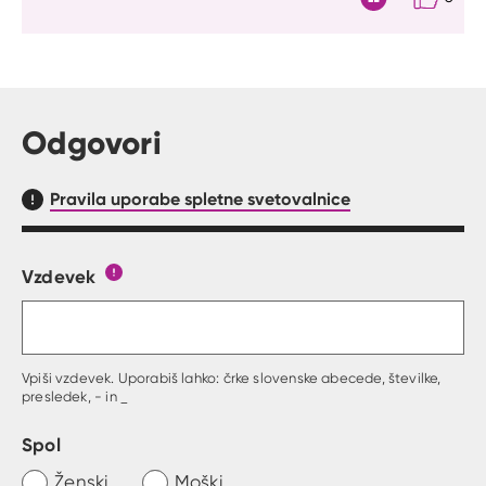
Citat
Odgovori
Pravila uporabe spletne svetovalnice
Vzdevek
Obrazec, kjer lahko zastaviš vprašanje
Gumb s pojasnilom, kaj mora uporabnik vpisat 
Vpiši vzdevek. Uporabiš lahko: črke slovenske abecede, številke,
presledek, - in _
Spol
Ženski
Moški