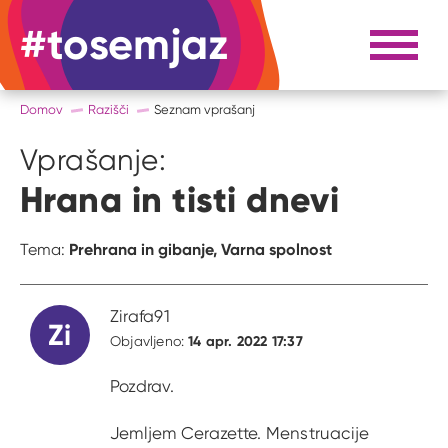
#tosemjaz
#to sem jaz
Razpri 
Domov
Razišči
Seznam vprašanj
Vprašanje:
Hrana in tisti dnevi
Prehrana in gibanje,
Varna spolnost
Tema:
Zirafa91
Zi
14 apr. 2022 17:37
Objavljeno:
Pozdrav.
Jemljem Cerazette. Menstruacije