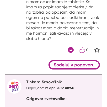
nimam odkar imam te tabletke. Ko
imam za popit zadnje tabletke / dni
na tablici pa opazam, da imam
ogromno potrebo po sladki hrani, vsak
mesec. Je morda povezano s tem, da
bi takrat morala dobiti menstruacijo in
me hormoni zafrkavajo in vlecejo v
slabo hrano?
0
S kli
Citat
Sodeluj v pogovoru
Tinkara Srnovršnik
19 apr. 2022 08:50
Objavljeno:
Odgovor svetovalke: